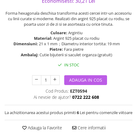
Economisesti:
30,21
Lei
Forma hexagonala deschisa transforma acesti cercei intr-un accesoriu
cu linii curate si moderne. Realizati din argint 925 placat cu rodiu, se
poarta usor zi de zi si se asorteaza cu orice tinuta.
Culoare:
Argintiu
Material:
Argint 925 placat cu rodiu
Dimensiuni:
21 x 1 mm；Diametru interior tortita: 19 mm
Pietre:
Fara pietre
Ambalaj:
Cutie bijuterii si saculet organza (gratuit)
IN STOC
ADAUGA IN COS
Cod Produs:
EZT0594
Ai nevoie de ajutor?
0722 222 608
La achizitionarea acestui produs primiti
6
Lei pentru comenzile viitoare
Adauga la Favorite
Cere informatii