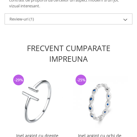
contrast de proportii da cerceilor un aspect modern si un joc
vizual interesant.
Review-uri
(1)
FRECVENT CUMPARATE
IMPREUNA
-29%
-25%
Inel argint cu drepte
Inel argint cu ochi de