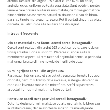
atentia. Realizati din argint 925 placat cu rodiu, au un finisaj
argintiu lucios, uniform pe toata suprafata. Sunt potriviti pentru
femeile care prefera bijuteriile minimaliste, cu forme geometrice
bine definite. Se asorteaza natural cu tinute de zi sau de birou,
dar si cu tinute mai elegante, seara. Pot fi purtati singuri, ca piesa
discreta, sau alaturi de alte bijuterii fine din argint.
Intrebari frecvente
Din ce material sunt facuti acesti cercei hexagonali?
Cerceii sunt realizati din argint 925 placat cu rodiu, care le da un
finisaj argintiu lucios si uniform. Placarea cu rodiu ajuta la
mentinerea aspectului stralucitor al argintului pentru o perioada
mai lunga, fara sa elimine nevoia de ingrijire de baza.
Cum ingrijesc cerceii din argint 925?
Pastreaza-i intr-un saculet sau cutiuta separata, fereste-i de apa
clorinata, parfum si transpiratie excesiva, si sterge-i din cand in
cand cu o lavetuta moale din microfibra. Astfel isi pastreaza
aspectul frumos mai mult timp intre purtari.
Pentru ce ocazii sunt potriviti cerceii hexagonali?
Datorita designului minimalist, se poarta usor zilnic, la birou sau
la intalniri casual, dar se asorteaza si cu tinute mai elegante