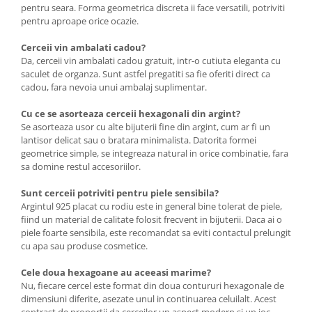
pentru seara. Forma geometrica discreta ii face versatili, potriviti
pentru aproape orice ocazie.
Cerceii vin ambalati cadou?
Da, cerceii vin ambalati cadou gratuit, intr-o cutiuta eleganta cu
saculet de organza. Sunt astfel pregatiti sa fie oferiti direct ca
cadou, fara nevoia unui ambalaj suplimentar.
Cu ce se asorteaza cerceii hexagonali din argint?
Se asorteaza usor cu alte bijuterii fine din argint, cum ar fi un
lantisor delicat sau o bratara minimalista. Datorita formei
geometrice simple, se integreaza natural in orice combinatie, fara
sa domine restul accesoriilor.
Sunt cerceii potriviti pentru piele sensibila?
Argintul 925 placat cu rodiu este in general bine tolerat de piele,
fiind un material de calitate folosit frecvent in bijuterii. Daca ai o
piele foarte sensibila, este recomandat sa eviti contactul prelungit
cu apa sau produse cosmetice.
Cele doua hexagoane au aceeasi marime?
Nu, fiecare cercel este format din doua contururi hexagonale de
dimensiuni diferite, asezate unul in continuarea celuilalt. Acest