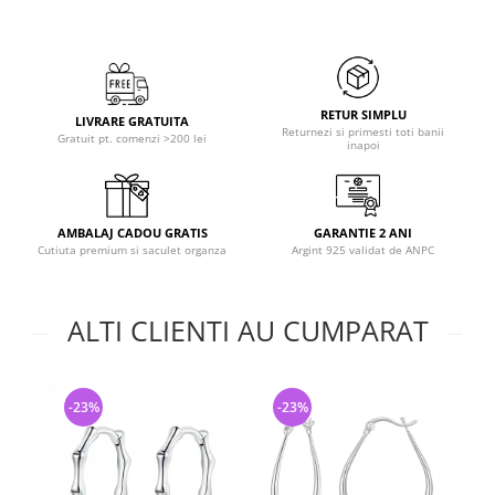
RETUR SIMPLU
LIVRARE GRATUITA
Returnezi si primesti toti banii
Gratuit pt. comenzi >200 lei
inapoi
AMBALAJ CADOU GRATIS
GARANTIE 2 ANI
Cutiuta premium si saculet organza
Argint 925 validat de ANPC
ALTI CLIENTI AU CUMPARAT
-23%
-23%
-