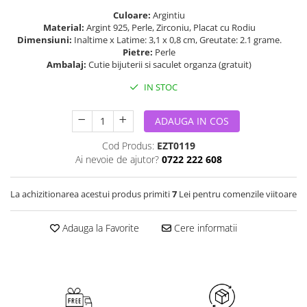
Culoare:
Argintiu
Material:
Argint 925, Perle, Zirconiu, Placat cu Rodiu
Dimensiuni:
Inaltime x Latime: 3,1 x 0,8 cm, Greutate: 2.1 grame.
Pietre:
Perle
Ambalaj:
Cutie bijuterii si saculet organza (gratuit)
IN STOC
ADAUGA IN COS
Cod Produs:
EZT0119
Ai nevoie de ajutor?
0722 222 608
La achizitionarea acestui produs primiti
7
Lei pentru comenzile viitoare
Adauga la Favorite
Cere informatii