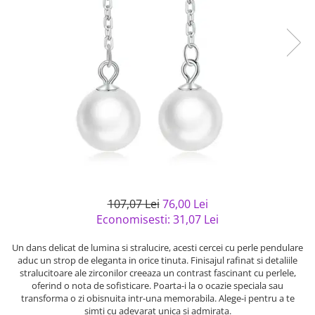
Bijuterii argint cu pietre
Pandantive mireasa
semipretioase
Bijuterii de Lux
Bijuterii argint placat cu aur
Bijuterii gotice si rock
Bijuterii argint cu diverse
Bijuterii Handmade
materiale
Bijuterii fantezie
Bijuterii argint cu murano
Casete si cutii de bijuterii
Bijuterii tungsten
Accesorii Piele
Cadouri
Solutii si lavete de curatare
107,07 Lei
76,00 Lei
bijuterii argint
Economisesti:
31,07
Lei
Un dans delicat de lumina si stralucire, acesti cercei cu perle pendulare
aduc un strop de eleganta in orice tinuta. Finisajul rafinat si detaliile
stralucitoare ale zirconilor creeaza un contrast fascinant cu perlele,
oferind o nota de sofisticare. Poarta-i la o ocazie speciala sau
transforma o zi obisnuita intr-una memorabila. Alege-i pentru a te
simti cu adevarat unica si admirata.