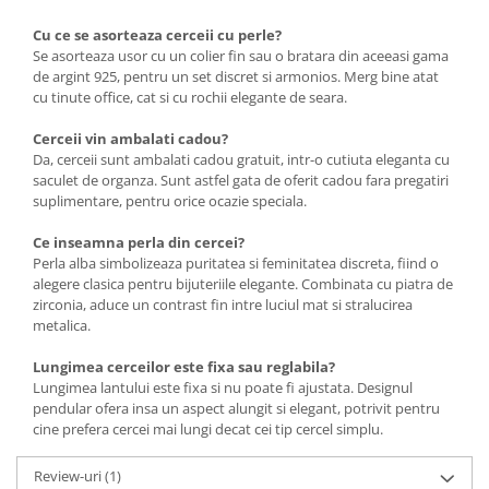
Cu ce se asorteaza cerceii cu perle?
Se asorteaza usor cu un colier fin sau o bratara din aceeasi gama
de argint 925, pentru un set discret si armonios. Merg bine atat
cu tinute office, cat si cu rochii elegante de seara.
Cerceii vin ambalati cadou?
Da, cerceii sunt ambalati cadou gratuit, intr-o cutiuta eleganta cu
saculet de organza. Sunt astfel gata de oferit cadou fara pregatiri
suplimentare, pentru orice ocazie speciala.
Ce inseamna perla din cercei?
Perla alba simbolizeaza puritatea si feminitatea discreta, fiind o
alegere clasica pentru bijuteriile elegante. Combinata cu piatra de
zirconia, aduce un contrast fin intre luciul mat si stralucirea
metalica.
Lungimea cerceilor este fixa sau reglabila?
Lungimea lantului este fixa si nu poate fi ajustata. Designul
pendular ofera insa un aspect alungit si elegant, potrivit pentru
cine prefera cercei mai lungi decat cei tip cercel simplu.
Review-uri
(1)