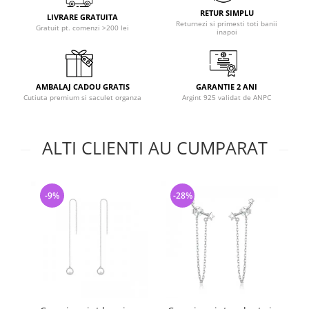
RETUR SIMPLU
LIVRARE GRATUITA
Returnezi si primesti toti banii
Gratuit pt. comenzi >200 lei
inapoi
AMBALAJ CADOU GRATIS
GARANTIE 2 ANI
Cutiuta premium si saculet organza
Argint 925 validat de ANPC
ALTI CLIENTI AU CUMPARAT
-9%
-28%
-