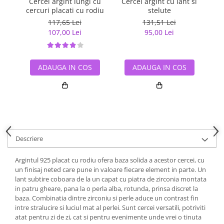
Cercei argint lungi cu
Cercei argint cu lant si
cercuri placati cu rodiu
stelute
g
117,65 Lei
131,51 Lei
107,00 Lei
95,00 Lei
ADAUGA IN COS
ADAUGA IN COS
Descriere
Argintul 925 placat cu rodiu ofera baza solida a acestor cercei, cu
un finisaj neted care pune in valoare fiecare element in parte. Un
lant subtire coboara de la un capat cu piatra de zirconia montata
in patru gheare, pana la o perla alba, rotunda, prinsa discret la
baza. Combinatia dintre zirconiu si perle aduce un contrast fin
intre stralucire si luciul mat al perlei. Sunt cercei versatili, potriviti
atat pentru zi de zi, cat si pentru evenimente unde vrei o tinuta