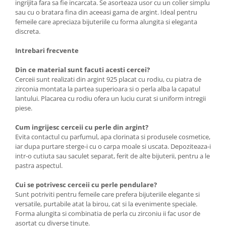
ingrijita fara sa fie incarcata. Se asorteaza usor cu un colier simplu
sau cu o bratara fina din aceeasi gama de argint. Ideal pentru
femeile care apreciaza bijuteriile cu forma alungita si eleganta
discreta.
Intrebari frecvente
Din ce material sunt facuti acesti cercei?
Cerceii sunt realizati din argint 925 placat cu rodiu, cu piatra de
zirconia montata la partea superioara si o perla alba la capatul
lantului. Placarea cu rodiu ofera un luciu curat si uniform intregii
piese.
Cum ingrijesc cerceii cu perle din argint?
Evita contactul cu parfumul, apa clorinata si produsele cosmetice,
iar dupa purtare sterge-i cu o carpa moale si uscata. Depoziteaza-i
intr-o cutiuta sau saculet separat, ferit de alte bijuterii, pentru a le
pastra aspectul.
Cui se potrivesc cerceii cu perle pendulare?
Sunt potriviti pentru femeile care prefera bijuteriile elegante si
versatile, purtabile atat la birou, cat si la evenimente speciale.
Forma alungita si combinatia de perla cu zirconiu ii fac usor de
asortat cu diverse tinute.