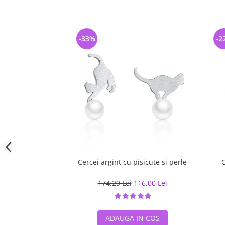
-33%
-2
Cercei argint cu pisicute si perle
C
174,29 Lei
116,00 Lei
ADAUGA IN COS