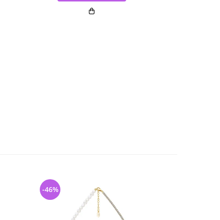
-46%
-38%