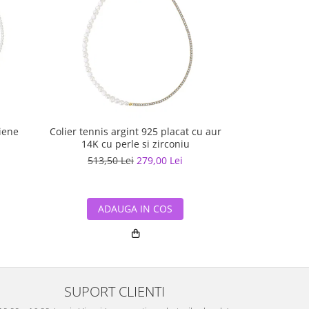
liene
Colier tennis argint 925 placat cu aur
Pandantiv ar
14K cu perle si zirconiu
513,50 Lei
279,00 Lei
331,50
ADAUGA IN COS
ADA
SUPORT CLIENTI