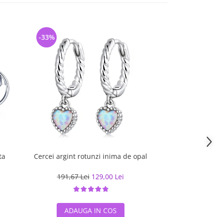
-33%
-33%
ta
Cercei argint rotunzi inima de opal
Cercei argint c
191,67 Lei
129,00 Lei
286,69 L
ADAUGA IN COS
ADAUG