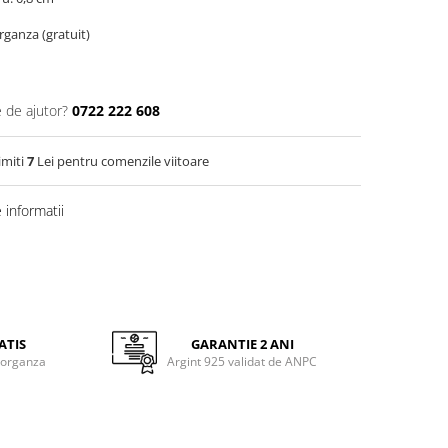
organza (gratuit)
e de ajutor?
0722 222 608
imiti
7
Lei pentru comenzile viitoare
informatii
ATIS
GARANTIE 2 ANI
 organza
Argint 925 validat de ANPC