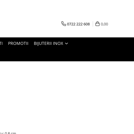
0722 222 608
0,00
TI
PROMOTII
BIJUTERII INOX
ru: 0,8 cm