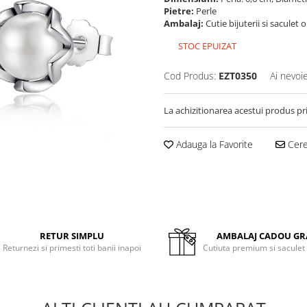
Pietre:
Perle
Ambalaj:
Cutie bijuterii si saculet 
STOC EPUIZAT
Cod Produs:
EZT0350
Ai nevoi
La achizitionarea acestui produs pr
Adauga la Favorite
Cere 
RETUR SIMPLU
AMBALAJ CADOU GR
Returnezi si primesti toti banii inapoi
Cutiuta premium si saculet