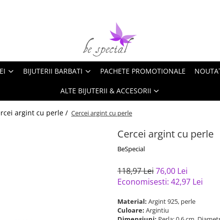
EI
BIJUTERII BARBATI
PACHETE PROMOTIONALE
NOUTA
ALTE BIJUTERII & ACCESORII
rcei argint cu perle /
Cercei argint cu perle
Cercei argint cu perle
BeSpecial
118,97 Lei
76,00 Lei
Economisesti:
42,97
Lei
Material:
Argint 925, perle
Culoare:
Argintiu
Dimensiuni:
Perla: 0,6 cm, Diamet