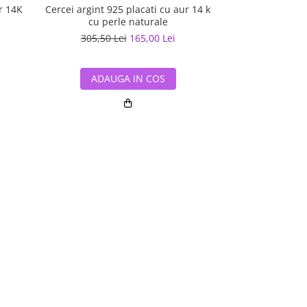
r 14K
Cercei argint 925 placati cu aur 14 k
Cercei argint 92
cu perle naturale
cu per
305,50 Lei
165,00 Lei
490,10 L
ADAUGA IN COS
ADAUG