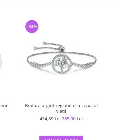
-34%
-34%
liene
Bratara argint reglabila cu copacul
Colier argint 
vietii
434,89 Lei
285,00 Lei
267,97