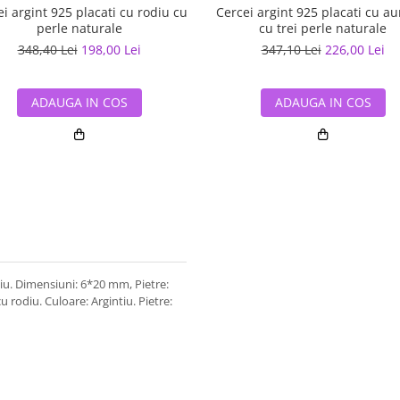
i argint 925 placati cu rodiu cu
Cercei argint 925 placati cu au
perle naturale
cu trei perle naturale
348,40 Lei
198,00 Lei
347,10 Lei
226,00 Lei
ADAUGA IN COS
ADAUGA IN COS
oniu. Dimensiuni: 6*20 mm, Pietre:
u rodiu. Culoare: Argintiu. Pietre: