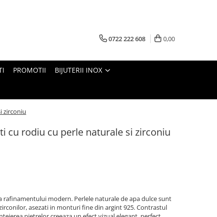
0722 222 608
0,00
TI
PROMOTII
BIJUTERII INOX
i zirconiu
ti cu rodiu cu perle naturale si zirconiu
tia rafinamentului modern. Perlele naturale de apa dulce sunt
zirconilor, asezati in monturi fine din argint 925. Contrastul
nteierea pietrelor creeaza un efect vizual elegant, perfect