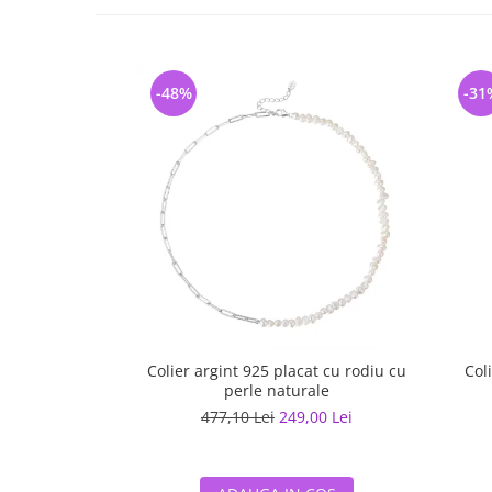
-48%
-31
Colier argint 925 placat cu rodiu cu
Col
perle naturale
477,10 Lei
249,00 Lei