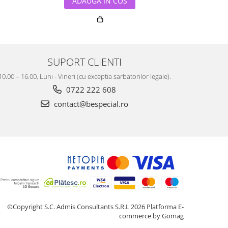
ADAUGA IN COS
ADA
SUPORT CLIENTI
10.00 – 16.00, Luni - Vineri (cu exceptia sarbatorilor legale).
0722 222 608
contact@bespecial.ro
©Copyright S.C. Admis Consultants S.R.L 2026
Platforma E-
commerce by Gomag