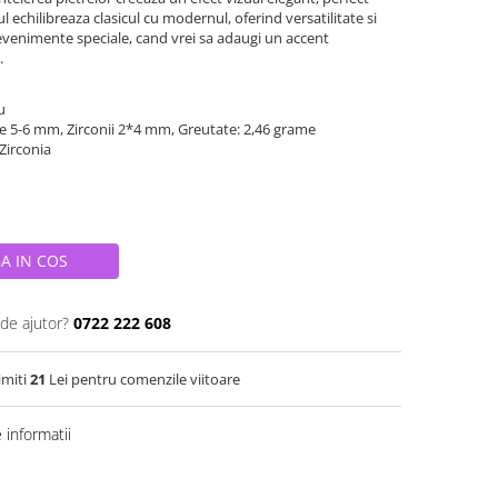
 echilibreaza clasicul cu modernul, oferind versatilitate si
 evenimente speciale, cand vrei sa adaugi un accent
.
iu
le 5-6 mm, Zirconii 2*4 mm, Greutate: 2,46 grame
 Zirconia
A IN COS
 de ajutor?
0722 222 608
imiti
21
Lei pentru comenzile viitoare
informatii