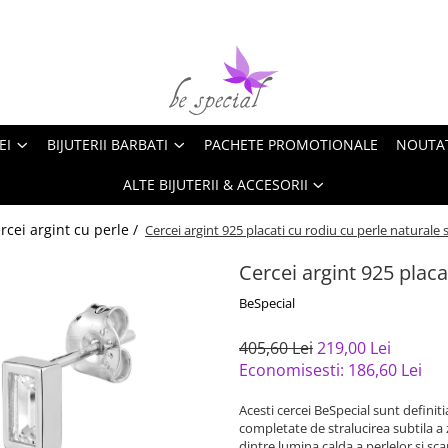
EI
BIJUTERII BARBATI
PACHETE PROMOTIONALE
NOUTA
ALTE BIJUTERII & ACCESORII
rcei argint cu perle /
Cercei argint 925 placati cu rodiu cu perle naturale s
Cercei argint 925 placa
BeSpecial
405,60 Lei
219,00 Lei
Economisesti:
186,60
Lei
Acesti cercei BeSpecial sunt defini
completate de stralucirea subtila a 
dintre lumina calda a perlelor si sca