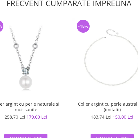
FRECVENT CUMPARATE IMPREUNA
%
-18%
ier argint cu perle naturale si
Colier argint cu perle austra
moissanite
(imitatii)
258,70 Lei
179,00 Lei
183,74 Lei
150,00 Lei