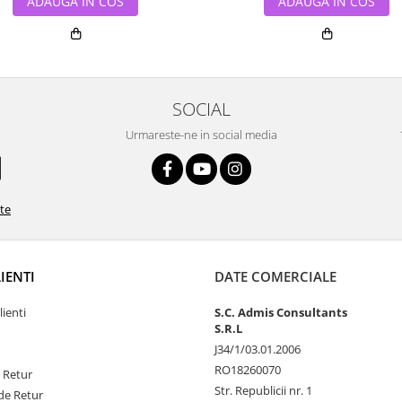
ADAUGA IN COS
ADAUGA IN COS
SOCIAL
Urmareste-ne in social media
ate
LIENTI
DATE COMERCIALE
lienti
S.C. Admis Consultants
S.R.L
J34/1/03.01.2006
RO18260070
e Retur
Str. Republicii nr. 1
de Retur