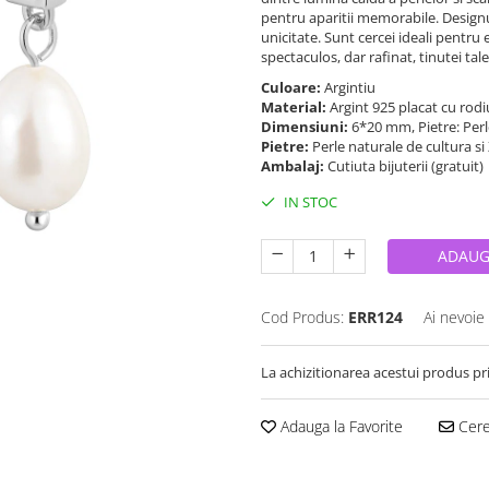
pentru aparitii memorabile. Designul
unicitate. Sunt cercei ideali pentru
spectaculos, dar rafinat, tinutei tale
Culoare:
Argintiu
Material:
Argint 925 placat cu rod
Dimensiuni:
6*20 mm, Pietre: Per
Pietre:
Perle naturale de cultura si
Ambalaj:
Cutiuta bijuterii (gratuit)
IN STOC
ADAUG
Cod Produs:
ERR124
Ai nevoie
La achizitionarea acestui produs pr
Adauga la Favorite
Cere 