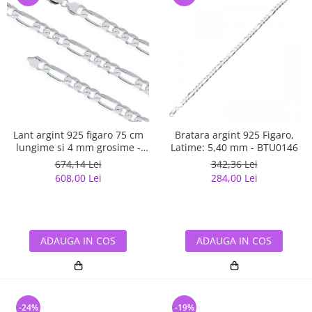
Lant argint 925 figaro 75 cm
Bratara argint 925 Figaro,
lungime si 4 mm grosime -
Latime: 5,40 mm - BTU0146
Classical You LSX0141
674,14 Lei
342,36 Lei
608,00 Lei
284,00 Lei
ADAUGA IN COS
ADAUGA IN COS
-24%
-19%