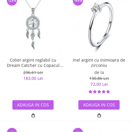
-23%
-45%
Inel argint cu inimioara de
Colier argint reglabil cu
zirconiu
Dream Catcher cu Copacul
Vietii
de la
236,61 Lei
130,86 Lei
183,00 Lei
72,00 Lei
ADAUGA IN COS
ADAUGA IN COS