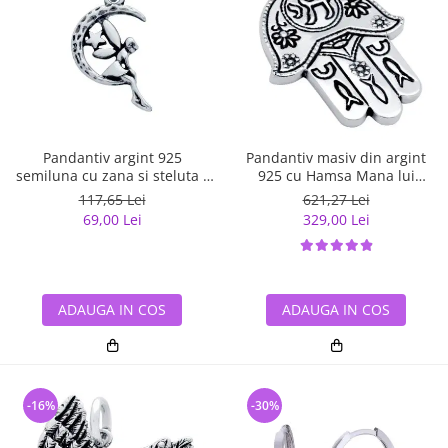
Pandantiv argint 925
Pandantiv masiv din argint
semiluna cu zana si steluta -
925 cu Hamsa Mana lui
Be Fantastic PSX0560
Fatima
117,65 Lei
621,27 Lei
69,00 Lei
329,00 Lei
ADAUGA IN COS
ADAUGA IN COS
-16%
-30%