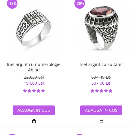
-13%
-20%
Inel argint cu numerologie
Inel argint cu zultanit
Abjad
223,39 Lei
634,49 Lei
194,00 Lei
507,00 Lei
ADAUGA IN COS
ADAUGA IN COS