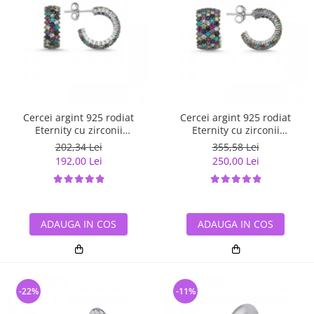
Cercei argint 925 rodiat
Cercei argint 925 rodiat
Eternity cu zirconii
Eternity cu zirconii
multicolore ETU0028
multicolore ETU0036
202,34 Lei
355,58 Lei
192,00 Lei
250,00 Lei
ADAUGA IN COS
ADAUGA IN COS
-22%
-11%