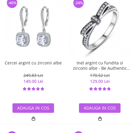
-40%
-24%
Cercei argint cu zirconii albe
Inel argint cu fundita si
zirconii albe - Be Authentic
IST0007
249,83 Lei
170,52 Lei
149,00 Lei
129,00 Lei
ADAUGA IN COS
ADAUGA IN COS