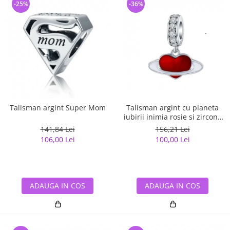
-25%
-36%
Talisman argint Super Mom
Talisman argint cu planeta
iubirii inimia rosie si zirconii
albe
141,84 Lei
156,21 Lei
106,00 Lei
100,00 Lei
ADAUGA IN COS
ADAUGA IN COS