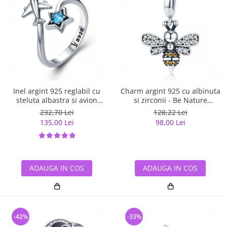
Inel argint 925 reglabil cu
Charm argint 925 cu albinuta
steluta albastra si avion
si zirconii - Be Nature
argintiu - Be Nature IST0047
PST0143
232,70 Lei
128,22 Lei
135,00 Lei
98,00 Lei
ADAUGA IN COS
ADAUGA IN COS
-42%
-33%