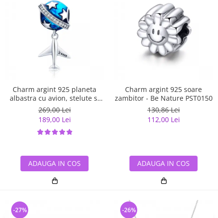
Charm argint 925 planeta
Charm argint 925 soare
albastra cu avion, stelute si
zambitor - Be Nature PST0150
zirconii albe PST0149
269,00 Lei
130,86 Lei
189,00 Lei
112,00 Lei
ADAUGA IN COS
ADAUGA IN COS
-27%
-26%