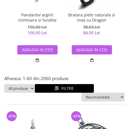
Bijuterii argint cu pietre
Pandantive mireasa
semipretioase
Bijuterii de Lux
Bijuterii argint placat cu aur
Pandantiv argint
Bratara piele naturala si
Pan
Bijuterii gotice si rock
inimioara si fundita
inox cu Dragon
Bijuterii argint cu diverse
Bijuterii Handmade
155,00 Lei
98,63 Lei
materiale
100,00 Lei
84,00 Lei
Bijuterii fantezie
Bijuterii argint cu murano
Casete si cutii de bijuterii
ADAUGA IN COS
ADAUGA IN COS
Bijuterii tungsten
Accesorii Piele
Cadouri
Afiseaza:
1-
60
din
2060
produse
Solutii si lavete de curatare
bijuterii argint
FILTRE
-41%
-47%