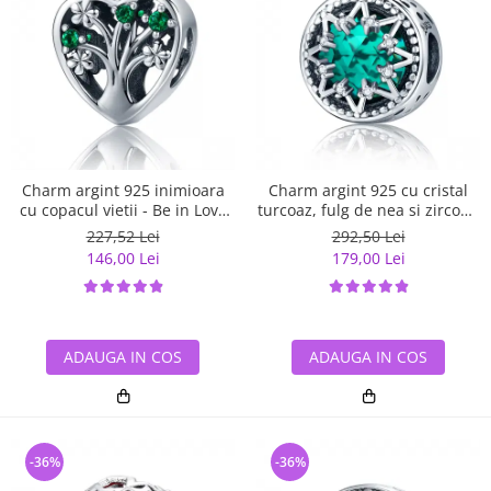
Charm argint 925 inimioara
Charm argint 925 cu cristal
cu copacul vietii - Be in Love
turcoaz, fulg de nea si zirconii
PST0105
albe - Be Nature PST0110
227,52 Lei
292,50 Lei
146,00 Lei
179,00 Lei
ADAUGA IN COS
ADAUGA IN COS
-36%
-36%