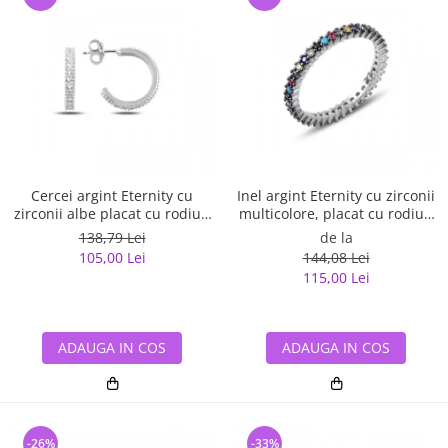
Cercei argint Eternity cu
Inel argint Eternity cu zirconii
zirconii albe placat cu rodiu -
multicolore, placat cu rodiu -
ETU0153
ITU0229
138,79 Lei
de la
105,00 Lei
144,08 Lei
115,00 Lei
ADAUGA IN COS
ADAUGA IN COS
-26%
-33%