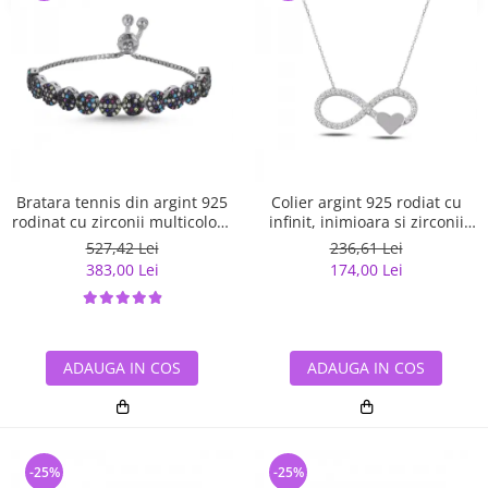
Bratara tennis din argint 925
Colier argint 925 rodiat cu
rodinat cu zirconii multicolore
infinit, inimioara si zirconii
- Be Elegant BTU0108
albe - Infinite You CTU0067
527,42 Lei
236,61 Lei
383,00 Lei
174,00 Lei
ADAUGA IN COS
ADAUGA IN COS
-25%
-25%