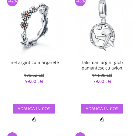
-42%
-45%
Inel argint cu margarete
Talisman argint glob
pamantesc cu avion
170,52 Lei
144,08 Lei
99,00 Lei
79,00 Lei
ADAUGA IN COS
ADAUGA IN COS