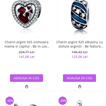
Charm argint 925 inimioara
Charm argint 925 albastru cu
mama si copilul - Be in Love
stelute argintii - Be Nature
PST0122
PST0123
224,71 Lei
146,42 Lei
141,00 Lei
125,00 Lei
ADAUGA IN COS
ADAUGA IN COS
-42%
-24%