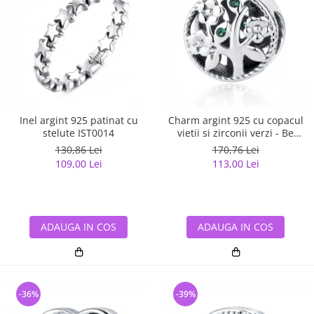
Inel argint 925 patinat cu
Charm argint 925 cu copacul
stelute IST0014
vietii si zirconii verzi - Be
Nature PST0059
130,86 Lei
170,76 Lei
109,00 Lei
113,00 Lei
ADAUGA IN COS
ADAUGA IN COS
-36%
-39%