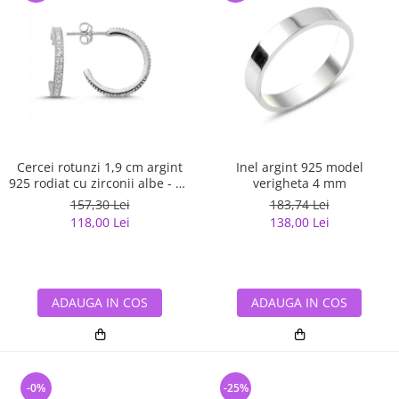
Cercei rotunzi 1,9 cm argint
Inel argint 925 model
925 rodiat cu zirconii albe - Be
verigheta 4 mm
Elegant ETU0059
157,30 Lei
183,74 Lei
118,00 Lei
138,00 Lei
ADAUGA IN COS
ADAUGA IN COS
-0%
-25%