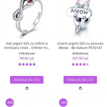
Inel argint 925 cu infinit si
Charm argint 925 cu pisicuta
inimioara rosie - Infinite You
Meow - Be Nature PST0147
IST0062
170,52 Lei
310,69 Lei
99,00 Lei
207,00 Lei
ADAUGA IN COS
ADAUGA IN COS
-30%
-14%