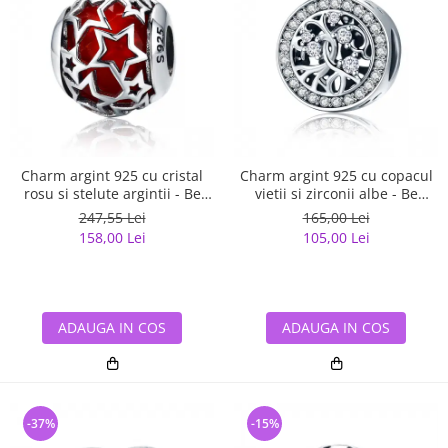
Charm argint 925 cu cristal
Charm argint 925 cu copacul
rosu si stelute argintii - Be
vietii si zirconii albe - Be
Nature PST0115
Nature PST0120
247,55 Lei
165,00 Lei
158,00 Lei
105,00 Lei
ADAUGA IN COS
ADAUGA IN COS
-37%
-15%