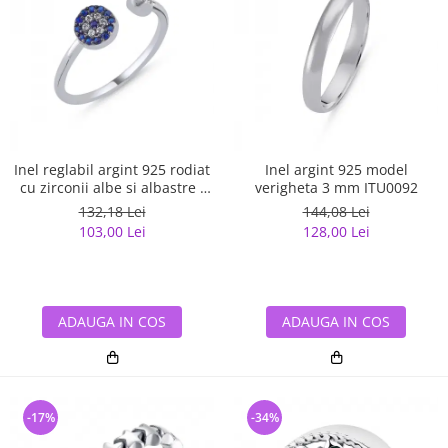
Inel reglabil argint 925 rodiat
Inel argint 925 model
cu zirconii albe si albastre -
verigheta 3 mm ITU0092
Be Elegant ITU0109
132,18 Lei
144,08 Lei
103,00 Lei
128,00 Lei
ADAUGA IN COS
ADAUGA IN COS
-17%
-34%