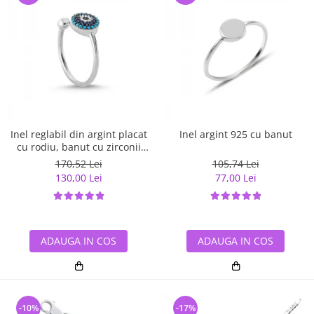
Inel reglabil din argint placat
Inel argint 925 cu banut
cu rodiu, banut cu zirconii
albe si albastre
170,52 Lei
105,74 Lei
130,00 Lei
77,00 Lei
ADAUGA IN COS
ADAUGA IN COS
-10%
-17%