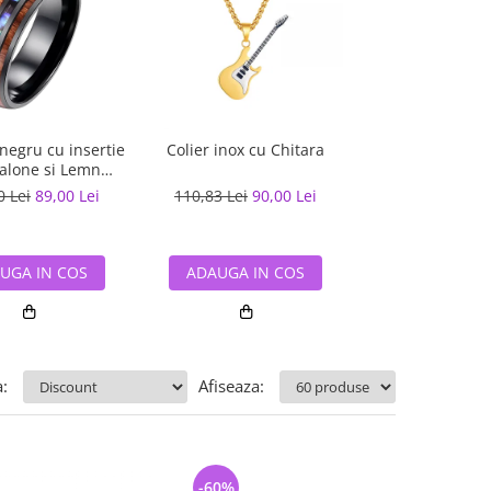
 negru cu insertie
Colier inox cu Chitara
Bratara / Colier 
alone si Lemn
naturala impletit
Hawaiian
0 Lei
89,00 Lei
110,83 Lei
90,00 Lei
89,00 Lei
49,
UGA IN COS
ADAUGA IN COS
ADAUGA IN
:
Afiseaza:
-60%