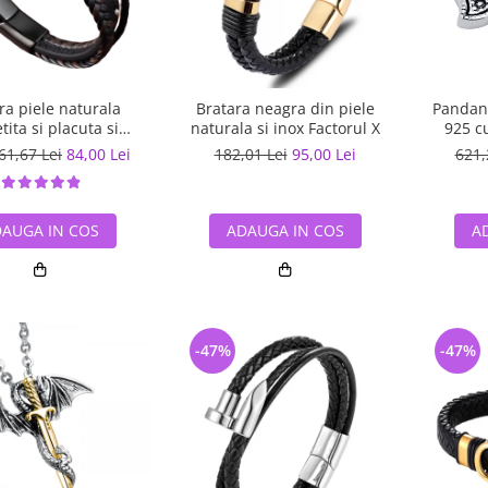
ra piele naturala
Bratara neagra din piele
Pandant
tita si placuta si
naturala si inox Factorul X
925 c
zatoare din inox
61,67 Lei
84,00 Lei
182,01 Lei
95,00 Lei
621,
AUGA IN COS
ADAUGA IN COS
A
-47%
-47%