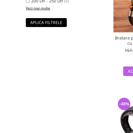
200 Lei - 250 Lei
(6)
Vezi mai multe
APLICA FILTRELE
Bratara p
cu
157,
AD
-48%