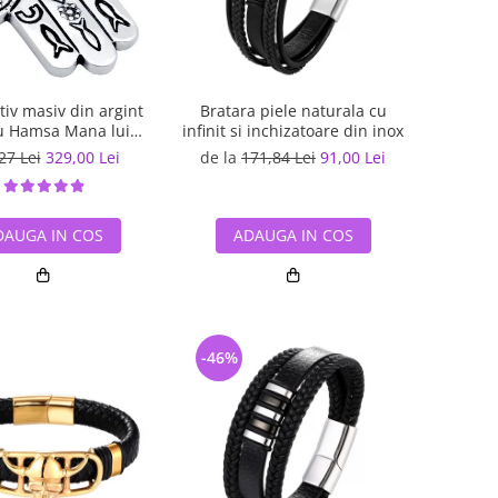
iv masiv din argint
Bratara piele naturala cu
u Hamsa Mana lui
infinit si inchizatoare din inox
Fatima
27 Lei
329,00 Lei
de la
171,84 Lei
91,00 Lei
DAUGA IN COS
ADAUGA IN COS
-46%