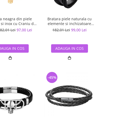
a neagra din piele
Bratara piele naturala cu
 si inox cu Craniu de
elemente si inchizatoare
Viking
argintii din inox
82,01 Lei
97,00 Lei
182,01 Lei
99,00 Lei
DAUGA IN COS
ADAUGA IN COS
-45%