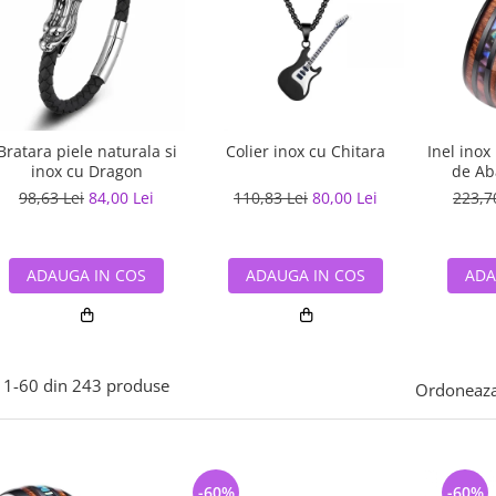
Bratara piele naturala si
Colier inox cu Chitara
Inel inox
inox cu Dragon
de Ab
98,63 Lei
84,00 Lei
110,83 Lei
80,00 Lei
223,7
ADAUGA IN COS
ADAUGA IN COS
ADA
1-
60
din
243
produse
Ordoneaza
-60%
-60%