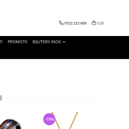
0722 222 608
0,00
TI
PROMOTII
BIJUTERII INOX
I
-19%
-45%