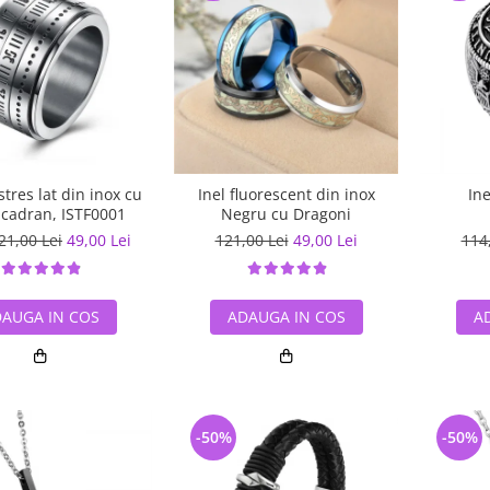
stres lat din inox cu
Inel fluorescent din inox
In
/ cadran, ISTF0001
Negru cu Dragoni
21,00 Lei
49,00 Lei
121,00 Lei
49,00 Lei
114
AUGA IN COS
ADAUGA IN COS
A
-50%
-50%