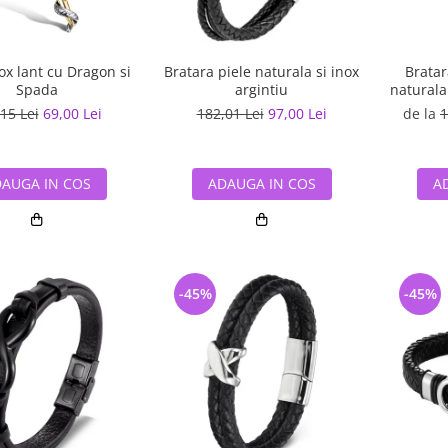
nox lant cu Dragon si
Bratara piele naturala si inox
Bratar
Spada
argintiu
naturala
15 Lei
69,00 Lei
182,01 Lei
97,00 Lei
de la
1
AUGA IN COS
ADAUGA IN COS
A
-45%
-45%