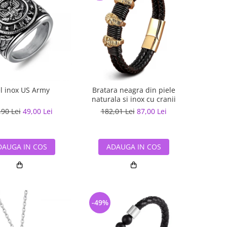
el inox US Army
Bratara neagra din piele
naturala si inox cu cranii
,90 Lei
49,00 Lei
182,01 Lei
87,00 Lei
DAUGA IN COS
ADAUGA IN COS
-49%