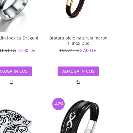
 din inox cu Dragoni
Bratara piele naturala maron
si inox Duo
91,51 Lei
47,00 Lei
167,77 Lei
87,00 Lei
DAUGA IN COS
ADAUGA IN COS
-47%