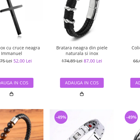
nox cu cruce neagra
Bratara neagra din piele
Coli
Immanuel
naturala si inox
75 Lei
52,00 Lei
174,89 Lei
87,00 Lei
66,
AUGA IN COS
ADAUGA IN COS
A
-49%
-49%