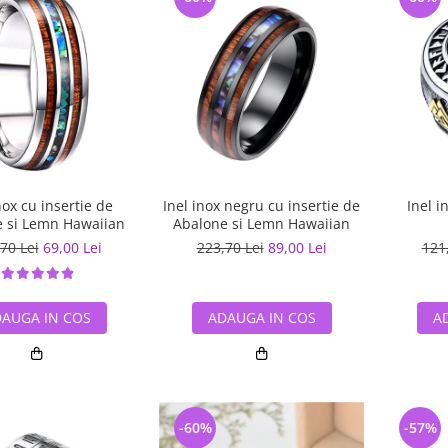
nox cu insertie de
Inel inox negru cu insertie de
Inel i
 si Lemn Hawaiian
Abalone si Lemn Hawaiian
70 Lei
69,00 Lei
223,70 Lei
89,00 Lei
121
AUGA IN COS
ADAUGA IN COS
A
-60%
-57%