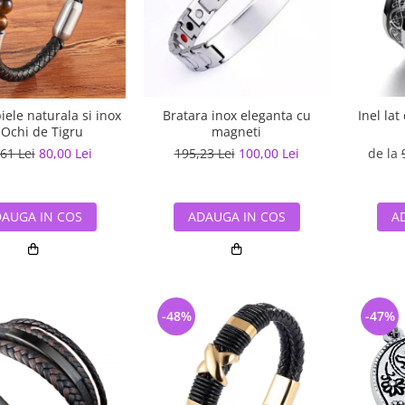
Bratara inox eleganta cu
Inel lat
iele naturala si inox
magneti
 Ochi de Tigru
195,23 Lei
100,00 Lei
de la
61 Lei
80,00 Lei
ADAUGA IN COS
A
AUGA IN COS
-48%
-47%