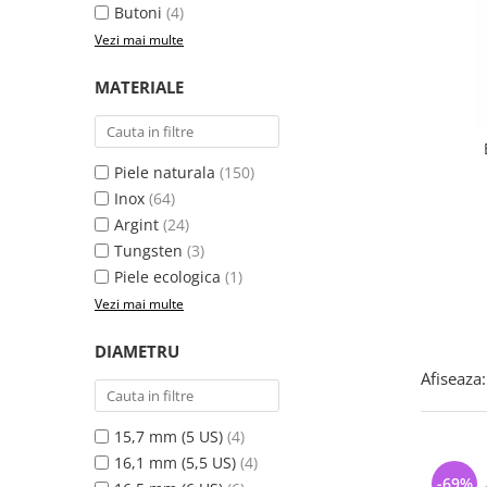
Bijuterii argint cu pietre
Pandantive mireasa
Butoni
(4)
semipretioase
Bijuterii de Lux
Vezi mai multe
Bijuterii argint placat cu aur
Bijuterii gotice si rock
MATERIALE
Bijuterii argint cu diverse
Bijuterii Handmade
materiale
Bijuterii fantezie
Bijuterii argint cu murano
Casete si cutii de bijuterii
Piele naturala
(150)
Bijuterii tungsten
Inox
(64)
Argint
(24)
Accesorii Piele
Tungsten
(3)
Cadouri
Piele ecologica
(1)
Solutii si lavete de curatare
Vezi mai multe
bijuterii argint
DIAMETRU
Afiseaza:
15,7 mm (5 US)
(4)
16,1 mm (5,5 US)
(4)
-69%