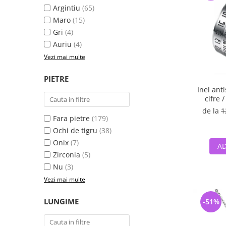
Argintiu
(65)
Maro
(15)
Gri
(4)
Auriu
(4)
Vezi mai multe
PIETRE
Inel anti
cifre 
de la
1
Fara pietre
(179)
Ochi de tigru
(38)
Onix
(7)
AD
Zirconia
(5)
Nu
(3)
Vezi mai multe
LUNGIME
-51%