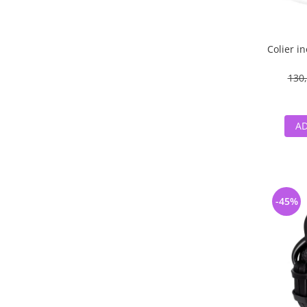
Colier i
130,
AD
-45%