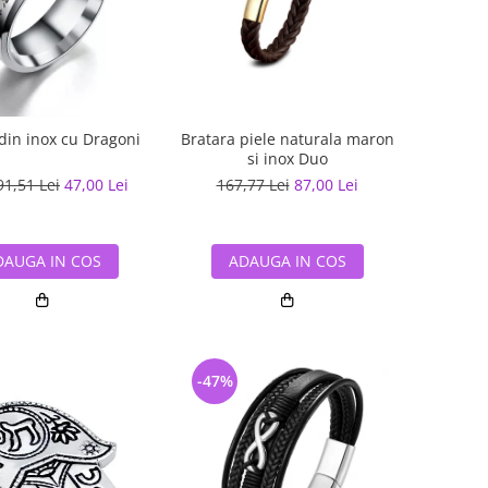
 din inox cu Dragoni
Bratara piele naturala maron
si inox Duo
91,51 Lei
47,00 Lei
167,77 Lei
87,00 Lei
DAUGA IN COS
ADAUGA IN COS
-47%