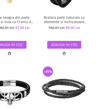
a neagra din piele
Bratara piele naturala cu
 si inox cu Craniu de
elemente si inchizatoare
Viking
argintii din inox
82,01 Lei
97,00 Lei
182,01 Lei
99,00 Lei
DAUGA IN COS
ADAUGA IN COS
-45%