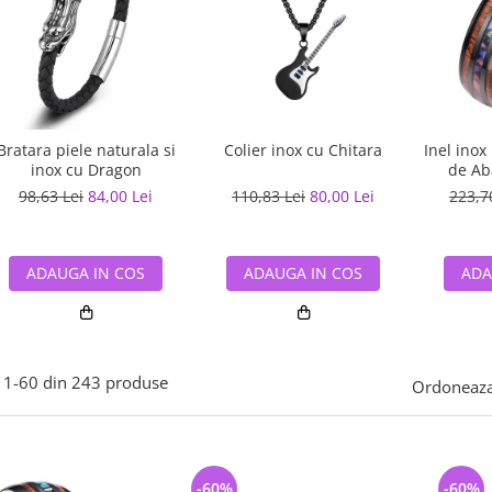
Bratara piele naturala si
Colier inox cu Chitara
Inel inox
inox cu Dragon
de Ab
98,63 Lei
84,00 Lei
110,83 Lei
80,00 Lei
223,7
ADAUGA IN COS
ADAUGA IN COS
ADA
1-
60
din
243
produse
Ordoneaza
-60%
-60%