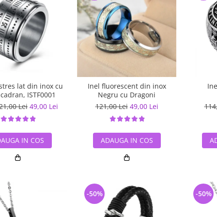
stres lat din inox cu
Inel fluorescent din inox
In
/ cadran, ISTF0001
Negru cu Dragoni
21,00 Lei
49,00 Lei
121,00 Lei
49,00 Lei
114
AUGA IN COS
ADAUGA IN COS
A
-50%
-50%