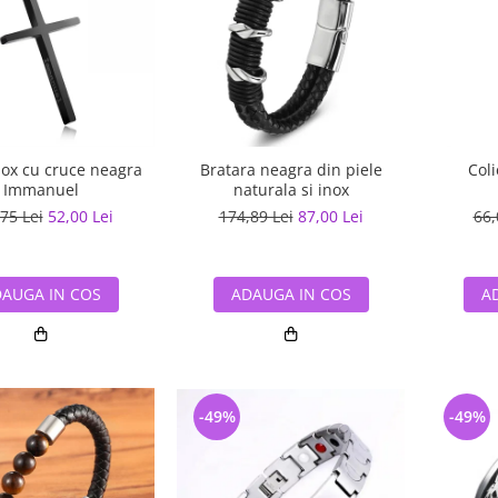
nox cu cruce neagra
Bratara neagra din piele
Coli
Immanuel
naturala si inox
75 Lei
52,00 Lei
174,89 Lei
87,00 Lei
66,
AUGA IN COS
ADAUGA IN COS
A
-49%
-49%