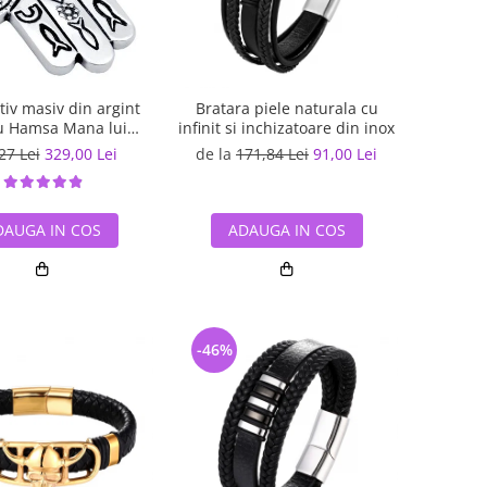
iv masiv din argint
Bratara piele naturala cu
u Hamsa Mana lui
infinit si inchizatoare din inox
Fatima
27 Lei
329,00 Lei
de la
171,84 Lei
91,00 Lei
DAUGA IN COS
ADAUGA IN COS
-46%