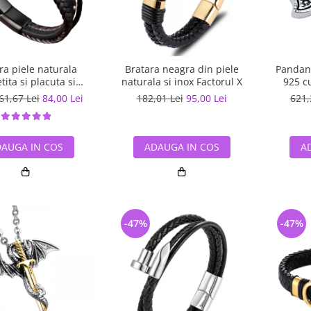
ra piele naturala
Bratara neagra din piele
Pandant
tita si placuta si
naturala si inox Factorul X
925 c
zatoare din inox
61,67 Lei
84,00 Lei
182,01 Lei
95,00 Lei
621,
AUGA IN COS
ADAUGA IN COS
A
-47%
-47%