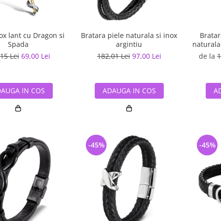
nox lant cu Dragon si
Bratara piele naturala si inox
Bratar
Spada
argintiu
naturala
15 Lei
69,00 Lei
182,01 Lei
97,00 Lei
de la
1
AUGA IN COS
ADAUGA IN COS
A
-45%
-45%