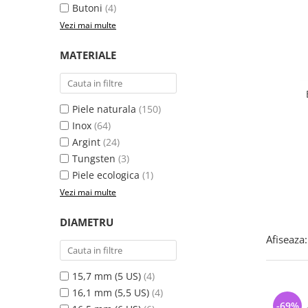
Bijuterii argint cu pietre
Pandantive mireasa
Butoni
(4)
semipretioase
Bijuterii de Lux
Vezi mai multe
Bijuterii argint placat cu aur
Bijuterii gotice si rock
MATERIALE
Bijuterii argint cu diverse
Bijuterii Handmade
materiale
Bijuterii fantezie
Bijuterii argint cu murano
Casete si cutii de bijuterii
Piele naturala
(150)
Bijuterii tungsten
Inox
(64)
Argint
(24)
Accesorii Piele
Tungsten
(3)
Cadouri
Piele ecologica
(1)
Solutii si lavete de curatare
Vezi mai multe
bijuterii argint
DIAMETRU
Afiseaza:
15,7 mm (5 US)
(4)
16,1 mm (5,5 US)
(4)
-69%