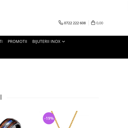
0722 222 608
0,00
TI
PROMOTII
BIJUTERII INOX
I
-19%
-45%