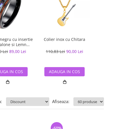
 negru cu insertie
Colier inox cu Chitara
Bratara / Colier 
alone si Lemn
naturala impletit
Hawaiian
0 Lei
89,00 Lei
110,83 Lei
90,00 Lei
89,00 Lei
49,
UGA IN COS
ADAUGA IN COS
ADAUGA IN
:
Afiseaza:
-60%