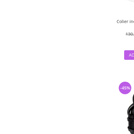
Colier i
130,
AD
-45%