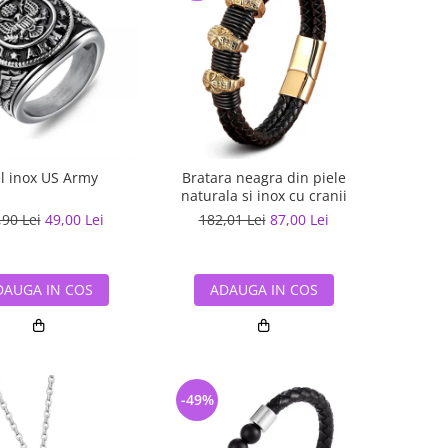
el inox US Army
Bratara neagra din piele
naturala si inox cu cranii
,90 Lei
49,00 Lei
182,01 Lei
87,00 Lei
DAUGA IN COS
ADAUGA IN COS
-49%