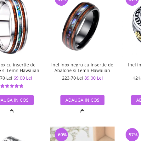
nox cu insertie de
Inel inox negru cu insertie de
Inel i
 si Lemn Hawaiian
Abalone si Lemn Hawaiian
70 Lei
69,00 Lei
223,70 Lei
89,00 Lei
121
AUGA IN COS
ADAUGA IN COS
A
-60%
-57%