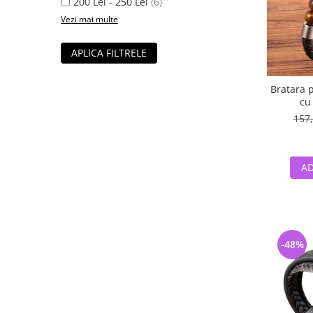
200 Lei - 250 Lei
(6)
Vezi mai multe
APLICA FILTRELE
Bratara p
cu
157,
AD
-48%