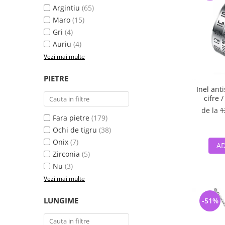
Argintiu
(65)
Maro
(15)
Gri
(4)
Auriu
(4)
Vezi mai multe
PIETRE
Inel anti
cifre 
de la
1
Fara pietre
(179)
Ochi de tigru
(38)
Onix
(7)
AD
Zirconia
(5)
Nu
(3)
Vezi mai multe
LUNGIME
-51%