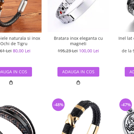
Bratara inox eleganta cu
Inel lat
iele naturala si inox
magneti
 Ochi de Tigru
195,23 Lei
100,00 Lei
de la
61 Lei
80,00 Lei
ADAUGA IN COS
A
AUGA IN COS
-48%
-47%