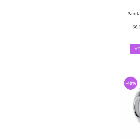
Panda
66,
AD
-48%