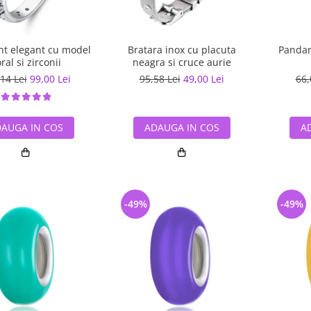
int elegant cu model
Bratara inox cu placuta
Pandan
oral si zirconii
neagra si cruce aurie
14 Lei
99,00 Lei
95,58 Lei
49,00 Lei
66,
AUGA IN COS
ADAUGA IN COS
A
-49%
-49%