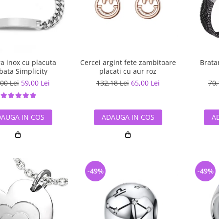
a inox cu placuta
Cercei argint fete zambitoare
Brata
bata Simplicity
placati cu aur roz
00 Lei
59,00 Lei
132,18 Lei
65,00 Lei
70,
AUGA IN COS
ADAUGA IN COS
A
-49%
-49%