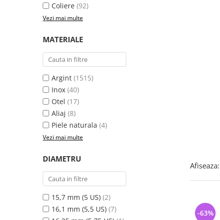
Bijuterii argint cu pietre
Pandantive mireasa
Coliere
(92)
semipretioase
Bijuterii de Lux
Vezi mai multe
Bijuterii argint placat cu aur
Bijuterii gotice si rock
MATERIALE
Bijuterii argint cu diverse
Bijuterii Handmade
materiale
Bijuterii fantezie
Bijuterii argint cu murano
Casete si cutii de bijuterii
Argint
(1515)
Bijuterii tungsten
Inox
(40)
Otel
(17)
Accesorii Piele
Aliaj
(8)
Cadouri
Piele naturala
(4)
Solutii si lavete de curatare
Vezi mai multe
bijuterii argint
DIAMETRU
Afiseaza:
15,7 mm (5 US)
(2)
16,1 mm (5,5 US)
(7)
-63%