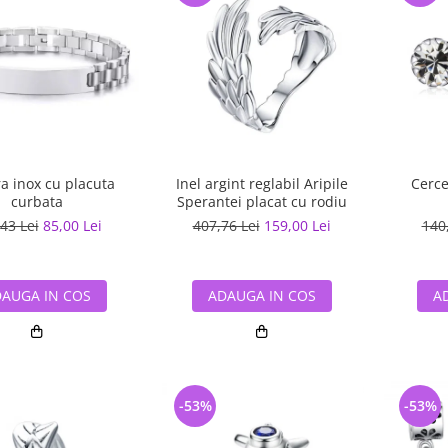
a inox cu placuta
Inel argint reglabil Aripile
Cerce
curbata
Sperantei placat cu rodiu
43 Lei
85,00 Lei
407,76 Lei
159,00 Lei
140
AUGA IN COS
ADAUGA IN COS
A
-53%
-53%