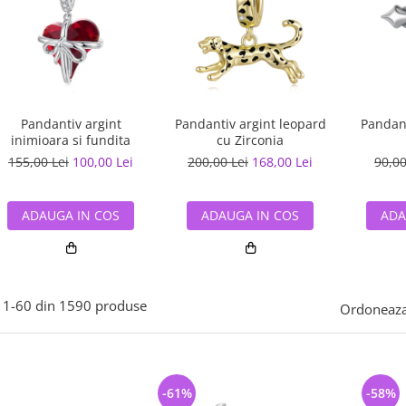
Pandantiv argint
Pandantiv argint leopard
Pandant
inimioara si fundita
cu Zirconia
155,00 Lei
100,00 Lei
200,00 Lei
168,00 Lei
90,00
ADAUGA IN COS
ADAUGA IN COS
ADA
1-
60
din
1590
produse
Ordoneaza
-61%
-58%