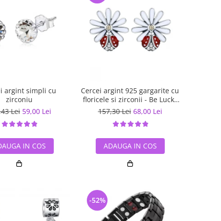
i argint simpli cu
Cercei argint 925 gargarite cu
zirconiu
floricele si zirconii - Be Lucky
EST0022
,43 Lei
59,00 Lei
157,30 Lei
68,00 Lei
DAUGA IN COS
ADAUGA IN COS
-52%