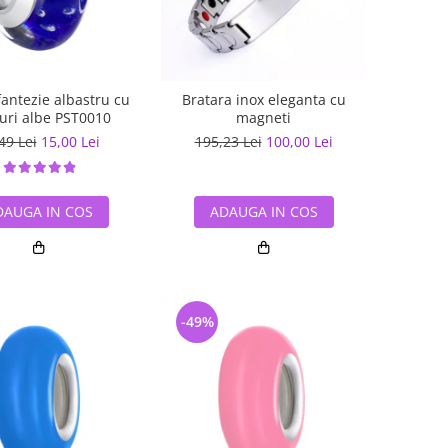
antezie albastru cu
Bratara inox eleganta cu
turi albe PST0010
magneti
49 Lei
15,00 Lei
195,23 Lei
100,00 Lei
DAUGA IN COS
ADAUGA IN COS
-49%