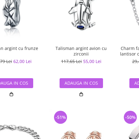
n argint cu frunze
Talisman argint avion cu
Charm fan
zirconii
lantisor
79 Lei
62,00 Lei
117,65 Lei
55,00 Lei
29,
AUGA IN COS
ADAUGA IN COS
A
-51%
-50%