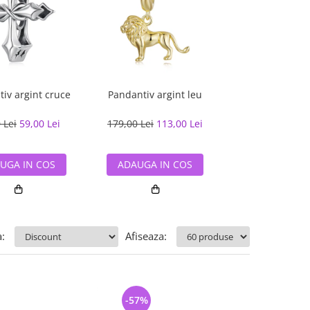
iv argint cruce
Pandantiv argint leu
Pandantiv argin
siguranta flo
Zirconi
 Lei
59,00 Lei
179,00 Lei
113,00 Lei
235,00 Lei
177
UGA IN COS
ADAUGA IN COS
ADAUGA IN
:
Afiseaza:
-57%