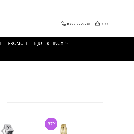
0722 222 608
0,00
TI
PROMOTII
BIJUTERII INOX
I
-37%
-25%