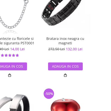
tezie cu floricele si
Bratara inox neagra cu
 de siguranta PST0001
magneti
49 Lei
14,00 Lei
272,50 Lei
132,00 Lei
DAUGA IN COS
ADAUGA IN COS
-50%