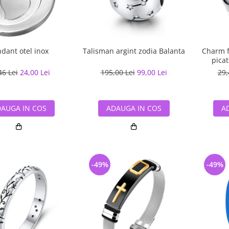
dant otel inox
Talisman argint zodia Balanta
Charm f
pica
46 Lei
24,00 Lei
195,00 Lei
99,00 Lei
29,
AUGA IN COS
ADAUGA IN COS
A
-49%
-49%