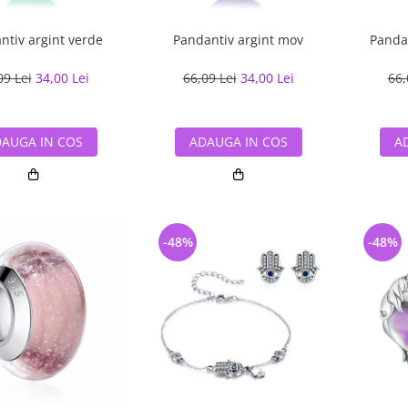
ntiv argint verde
Pandantiv argint mov
Pandan
09 Lei
34,00 Lei
66,09 Lei
34,00 Lei
66,
AUGA IN COS
ADAUGA IN COS
A
-48%
-48%