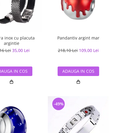
ra inox cu placuta
Pandantiv argint mar
argintie
16 Lei
35,00 Lei
218,10 Lei
109,00 Lei
DAUGA IN COS
ADAUGA IN COS
-49%