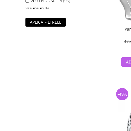
200 Lei - 250 Lei
(96)
Vezi mai multe
APLICA FILTRELE
Pan
47,
AD
-49%