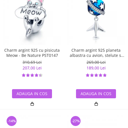
Charm argint 925 cu pisicuta
Charm argint 925 planeta
Meow - Be Nature PST0147
albastra cu avion, stelute si
zirconii albe PST0149
310,69 Lei
269,00 Lei
207,00 Lei
189,00 Lei
ADAUGA IN COS
ADAUGA IN COS
-14%
-27%