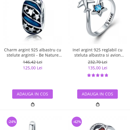
Charm argint 925 albastru cu
Inel argint 925 reglabil cu
stelute argintii - Be Nature
steluta albastra si avion
PST0123
argintiu - Be Nature IST0047
146,42 Lei
232,70 Lei
125,00 Lei
135,00 Lei
ADAUGA IN COS
ADAUGA IN COS
-24%
-42%