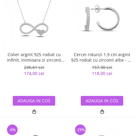
Colier argint 925 rodiat cu
Cercei rotunzi 1,9 cm argint
infinit, inimioara si zirconii
925 rodiat cu zirconii albe - Be
albe - Infinite You CTU0067
Elegant ETU0059
236,61 Lei
157,30 Lei
174,00 Lei
118,00 Lei
ADAUGA IN COS
ADAUGA IN COS
-0%
-25%