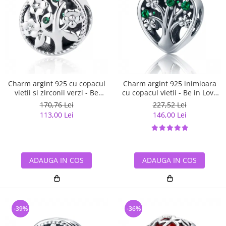
Charm argint 925 cu copacul
Charm argint 925 inimioara
vietii si zirconii verzi - Be
cu copacul vietii - Be in Love
Nature PST0059
PST0105
170,76 Lei
227,52 Lei
113,00 Lei
146,00 Lei
ADAUGA IN COS
ADAUGA IN COS
-39%
-36%