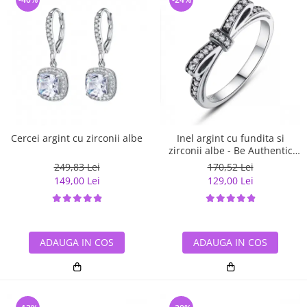
Cercei argint cu zirconii albe
Inel argint cu fundita si
zirconii albe - Be Authentic
IST0007
249,83 Lei
170,52 Lei
149,00 Lei
129,00 Lei
ADAUGA IN COS
ADAUGA IN COS