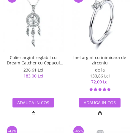
Inel argint cu inimioara de
Colier argint reglabil cu
zirconiu
Dream Catcher cu Copacul
Vietii
de la
236,61 Lei
130,86 Lei
183,00 Lei
72,00 Lei
ADAUGA IN COS
ADAUGA IN COS
-42%
-45%