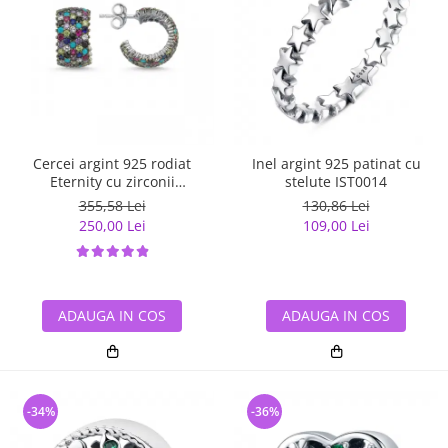
Cercei argint 925 rodiat
Inel argint 925 patinat cu
Eternity cu zirconii
stelute IST0014
multicolore ETU0036
355,58 Lei
130,86 Lei
250,00 Lei
109,00 Lei
ADAUGA IN COS
ADAUGA IN COS
-34%
-36%