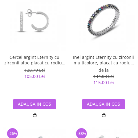
Cercei argint Eternity cu
Inel argint Eternity cu zirconii
zirconii albe placat cu rodiu -
multicolore, placat cu rodiu -
ETU0153
ITU0229
138,79 Lei
de la
105,00 Lei
144,08 Lei
115,00 Lei
ADAUGA IN COS
ADAUGA IN COS
-26%
-33%