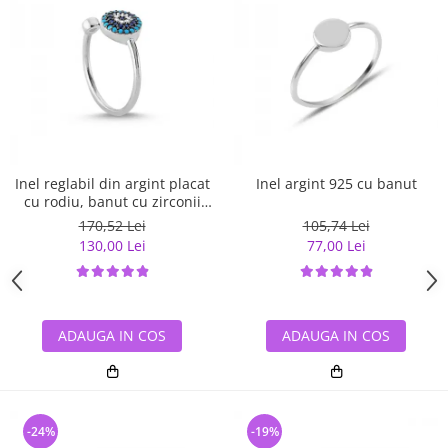
Inel reglabil din argint placat
Inel argint 925 cu banut
cu rodiu, banut cu zirconii
albe si albastre
170,52 Lei
105,74 Lei
130,00 Lei
77,00 Lei
ADAUGA IN COS
ADAUGA IN COS
-24%
-19%