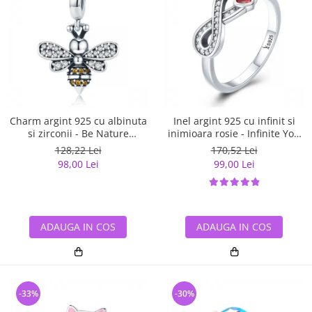
Charm argint 925 cu albinuta
Inel argint 925 cu infinit si
si zirconii - Be Nature
inimioara rosie - Infinite You
PST0143
IST0062
128,22 Lei
170,52 Lei
98,00 Lei
99,00 Lei
ADAUGA IN COS
ADAUGA IN COS
-33%
-30%