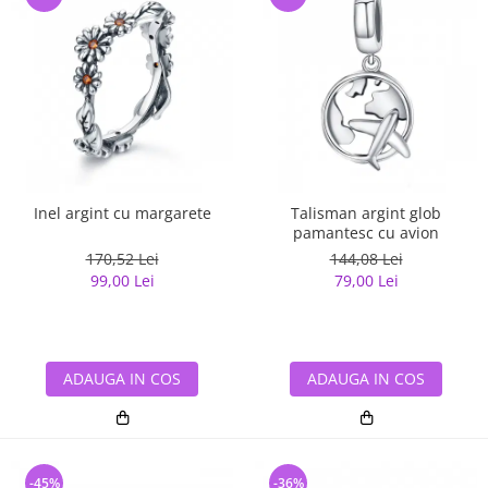
Inel argint cu margarete
Talisman argint glob
pamantesc cu avion
170,52 Lei
144,08 Lei
99,00 Lei
79,00 Lei
ADAUGA IN COS
ADAUGA IN COS
-45%
-36%