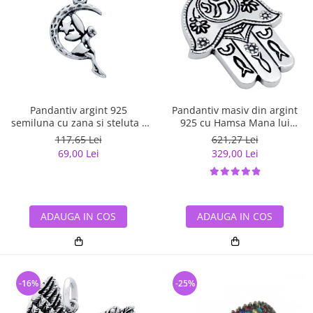
Pandantiv argint 925
Pandantiv masiv din argint
semiluna cu zana si steluta -
925 cu Hamsa Mana lui
Be Fantastic PSX0560
Fatima
117,65 Lei
621,27 Lei
69,00 Lei
329,00 Lei
ADAUGA IN COS
ADAUGA IN COS
-16%
-25%