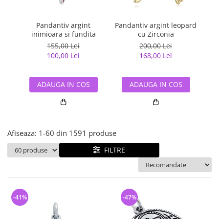
Bijuterii argint cu pietre
Pandantive mireasa
semipretioase
Bijuterii de Lux
Bijuterii argint placat cu aur
Pandantiv argint
Pandantiv argint leopard
Pa
Bijuterii gotice si rock
inimioara si fundita
cu Zirconia
Bijuterii argint cu diverse
Bijuterii Handmade
155,00 Lei
200,00 Lei
materiale
100,00 Lei
168,00 Lei
Bijuterii fantezie
Bijuterii argint cu murano
Casete si cutii de bijuterii
ADAUGA IN COS
ADAUGA IN COS
Bijuterii tungsten
Accesorii Piele
Cadouri
Afiseaza:
1-
60
din
1591
produse
Solutii si lavete de curatare
bijuterii argint
FILTRE
-41%
-47%