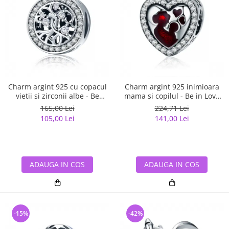
Charm argint 925 cu copacul
Charm argint 925 inimioara
vietii si zirconii albe - Be
mama si copilul - Be in Love
Nature PST0120
PST0122
165,00 Lei
224,71 Lei
105,00 Lei
141,00 Lei
ADAUGA IN COS
ADAUGA IN COS
-15%
-42%