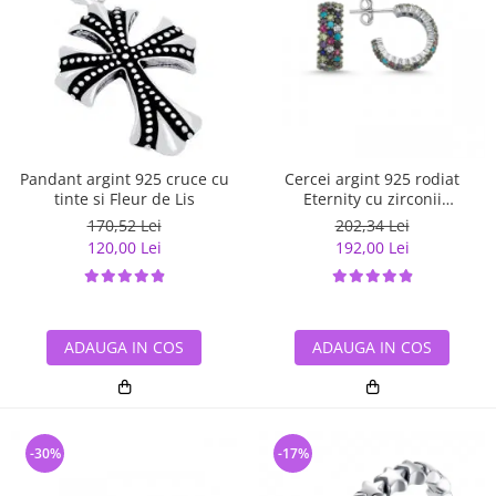
Pandant argint 925 cruce cu
Cercei argint 925 rodiat
tinte si Fleur de Lis
Eternity cu zirconii
multicolore ETU0028
170,52 Lei
202,34 Lei
120,00 Lei
192,00 Lei
ADAUGA IN COS
ADAUGA IN COS
-30%
-17%