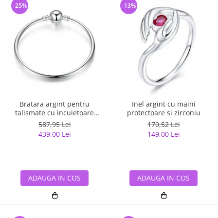
-25%
-13%
Bratara argint pentru
Inel argint cu maini
talismate cu incuietoare
protectoare si zirconiu
sferica
587,95 Lei
170,52 Lei
439,00 Lei
149,00 Lei
ADAUGA IN COS
ADAUGA IN COS