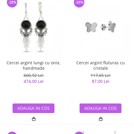
-28%
-26%
Cercei argint lungi cu onix,
Cercei argint fluturas cu
handmade
cristale
660,92 Lei
117,65 Lei
474,00 Lei
87,00 Lei
ADAUGA IN COS
ADAUGA IN COS