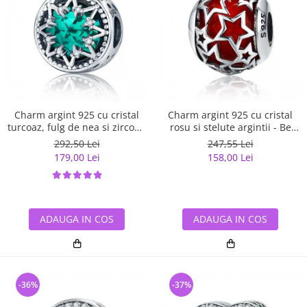
Charm argint 925 cu cristal
Charm argint 925 cu cristal
turcoaz, fulg de nea si zirconii
rosu si stelute argintii - Be
albe - Be Nature PST0110
Nature PST0115
292,50 Lei
247,55 Lei
179,00 Lei
158,00 Lei
ADAUGA IN COS
ADAUGA IN COS
-36%
-37%