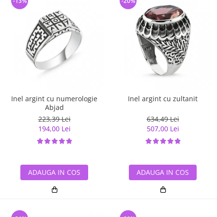
-13%
-20%
Inel argint cu numerologie
Inel argint cu zultanit
Abjad
223,39 Lei
634,49 Lei
194,00 Lei
507,00 Lei
ADAUGA IN COS
ADAUGA IN COS