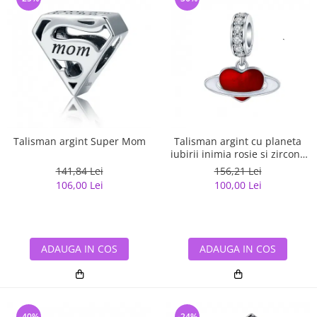
Talisman argint Super Mom
Talisman argint cu planeta
iubirii inimia rosie si zirconii
albe
141,84 Lei
156,21 Lei
106,00 Lei
100,00 Lei
ADAUGA IN COS
ADAUGA IN COS
-40%
-24%