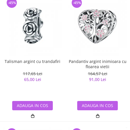
-45%
-45%
Talisman argint cu trandafiri
Pandantiv argint inimioara cu
floarea vietii
117,65 Lei
164,57 Lei
65,00 Lei
91,00 Lei
ADAUGA IN COS
ADAUGA IN COS