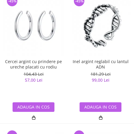
-45%
-45%
Cercei argint cu prindere pe
Inel argint reglabil cu lantul
ureche placati cu rodiu
ADN
104,43 Lei
181,29 Lei
57,00 Lei
99,00 Lei
ADAUGA IN COS
ADAUGA IN COS