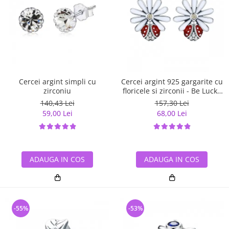
Cercei argint simpli cu
Cercei argint 925 gargarite cu
zirconiu
floricele si zirconii - Be Lucky
EST0022
140,43 Lei
157,30 Lei
59,00 Lei
68,00 Lei
ADAUGA IN COS
ADAUGA IN COS
-55%
-53%