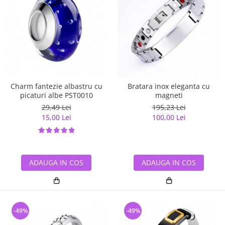
Charm fantezie albastru cu
Bratara inox eleganta cu
picaturi albe PST0010
magneti
29,49 Lei
195,23 Lei
15,00 Lei
100,00 Lei
ADAUGA IN COS
ADAUGA IN COS
-49%
-49%