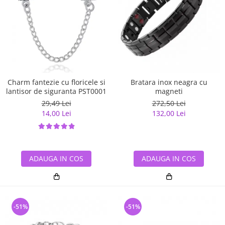
Charm fantezie cu floricele si
Bratara inox neagra cu
lantisor de siguranta PST0001
magneti
29,49 Lei
272,50 Lei
14,00 Lei
132,00 Lei
ADAUGA IN COS
ADAUGA IN COS
-51%
-51%