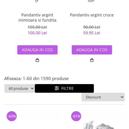
Bijuterii argint cu pietre
Pandantive mireasa
semipretioase
Bijuterii de Lux
Bijuterii argint placat cu aur
Pandantiv argint
Pandantiv argint cruce
Pan
Bijuterii gotice si rock
inimioara si fundita
Bijuterii argint cu diverse
Bijuterii Handmade
155,00 Lei
90,00 Lei
materiale
100,00 Lei
59,95 Lei
Bijuterii fantezie
Bijuterii argint cu murano
Casete si cutii de bijuterii
ADAUGA IN COS
ADAUGA IN COS
Bijuterii tungsten
Accesorii Piele
Cadouri
Afiseaza:
1-
60
din
1590
produse
Solutii si lavete de curatare
bijuterii argint
FILTRE
-63%
-61%