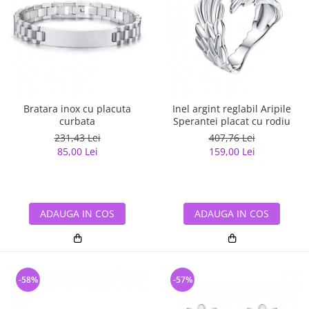
Bratara inox cu placuta
Inel argint reglabil Aripile
curbata
Sperantei placat cu rodiu
231,43 Lei
407,76 Lei
85,00 Lei
159,00 Lei
ADAUGA IN COS
ADAUGA IN COS
-58%
-57%