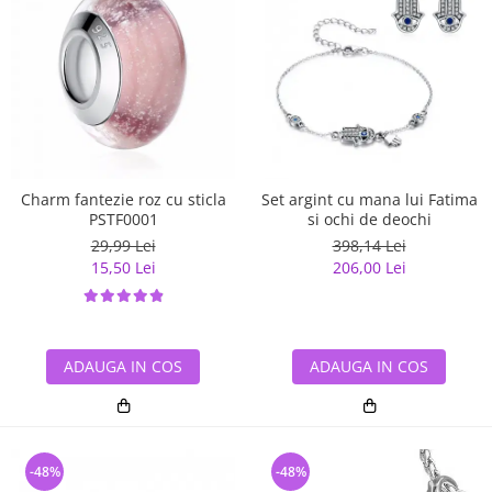
Charm fantezie roz cu sticla
Set argint cu mana lui Fatima
PSTF0001
si ochi de deochi
29,99 Lei
398,14 Lei
15,50 Lei
206,00 Lei
ADAUGA IN COS
ADAUGA IN COS
-48%
-48%