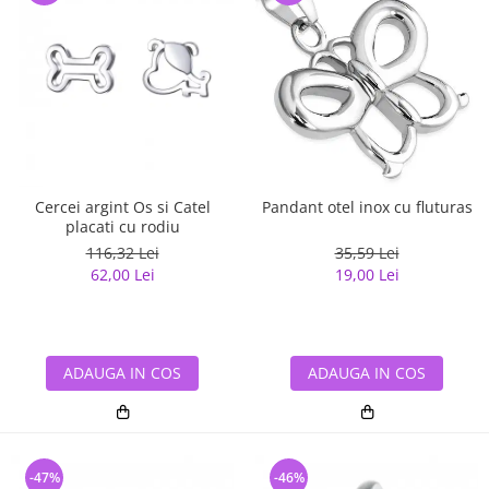
Cercei argint Os si Catel
Pandant otel inox cu fluturas
placati cu rodiu
116,32 Lei
35,59 Lei
62,00 Lei
19,00 Lei
ADAUGA IN COS
ADAUGA IN COS
-47%
-46%