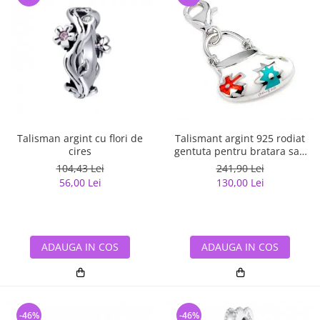
Talisman argint cu flori de
Talismant argint 925 rodiat
cires
gentuta pentru bratara sau
lant
104,43 Lei
241,90 Lei
56,00 Lei
130,00 Lei
ADAUGA IN COS
ADAUGA IN COS
-46%
-46%