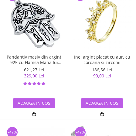
Pandantiv masiv din argint
Inel argint placat cu aur, cu
925 cu Hamsa Mana lui
coroana si zirconii
Fatima
621,27 Lei
186,56 Lei
329,00 Lei
99,00 Lei
ADAUGA IN COS
ADAUGA IN COS
-47%
-47%