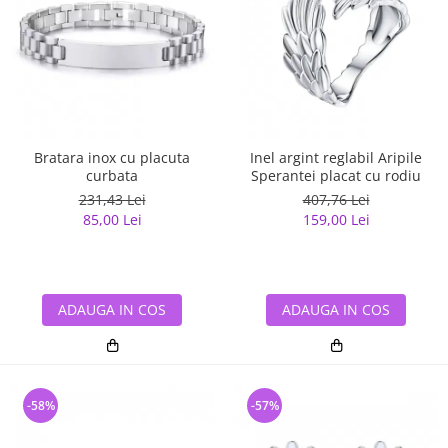
Bratara inox cu placuta
Inel argint reglabil Aripile
curbata
Sperantei placat cu rodiu
231,43 Lei
407,76 Lei
85,00 Lei
159,00 Lei
ADAUGA IN COS
ADAUGA IN COS
-58%
-57%