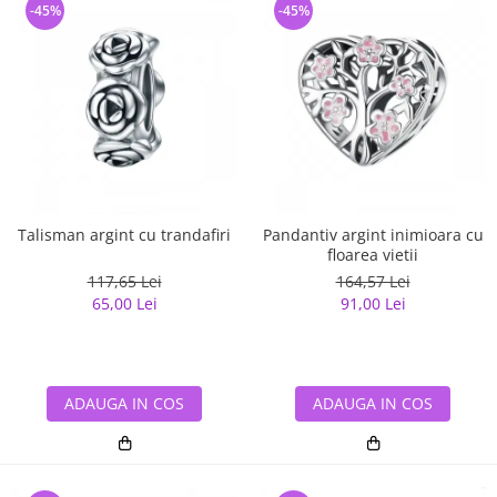
-45%
-45%
Talisman argint cu trandafiri
Pandantiv argint inimioara cu
floarea vietii
117,65 Lei
164,57 Lei
65,00 Lei
91,00 Lei
ADAUGA IN COS
ADAUGA IN COS