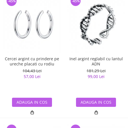
-45%
-45%
Cercei argint cu prindere pe
Inel argint reglabil cu lantul
ureche placati cu rodiu
ADN
104,43 Lei
181,29 Lei
57,00 Lei
99,00 Lei
ADAUGA IN COS
ADAUGA IN COS