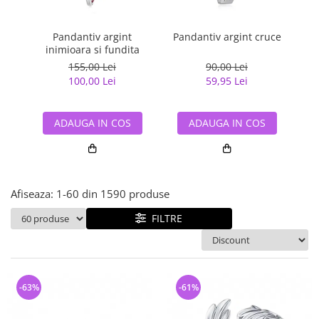
Bijuterii argint cu pietre
Pandantive mireasa
semipretioase
Bijuterii de Lux
Bijuterii argint placat cu aur
Pandantiv argint
Pandantiv argint cruce
Pan
Bijuterii gotice si rock
inimioara si fundita
Bijuterii argint cu diverse
Bijuterii Handmade
155,00 Lei
90,00 Lei
materiale
100,00 Lei
59,95 Lei
Bijuterii fantezie
Bijuterii argint cu murano
Casete si cutii de bijuterii
ADAUGA IN COS
ADAUGA IN COS
Bijuterii tungsten
Accesorii Piele
Cadouri
Afiseaza:
1-
60
din
1590
produse
Solutii si lavete de curatare
bijuterii argint
FILTRE
-63%
-61%