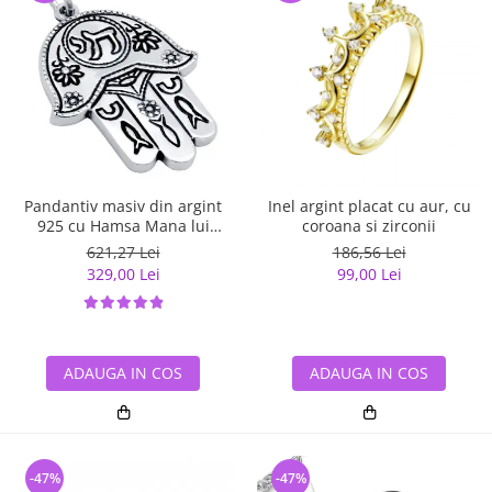
Pandantiv masiv din argint
Inel argint placat cu aur, cu
925 cu Hamsa Mana lui
coroana si zirconii
Fatima
621,27 Lei
186,56 Lei
329,00 Lei
99,00 Lei
ADAUGA IN COS
ADAUGA IN COS
-47%
-47%