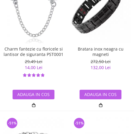
Charm fantezie cu floricele si
Bratara inox neagra cu
lantisor de siguranta PST0001
magneti
29,49 Lei
272,50 Lei
14,00 Lei
132,00 Lei
ADAUGA IN COS
ADAUGA IN COS
-51%
-51%