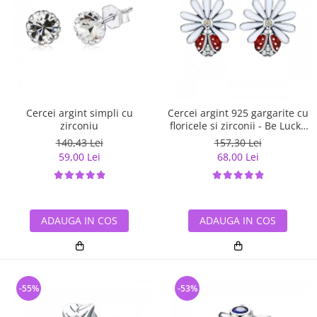
Cercei argint simpli cu
Cercei argint 925 gargarite cu
zirconiu
floricele si zirconii - Be Lucky
EST0022
140,43 Lei
157,30 Lei
59,00 Lei
68,00 Lei
ADAUGA IN COS
ADAUGA IN COS
-55%
-53%