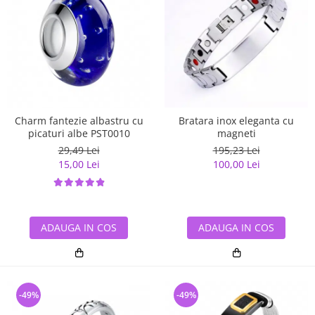
Charm fantezie albastru cu
Bratara inox eleganta cu
picaturi albe PST0010
magneti
29,49 Lei
195,23 Lei
15,00 Lei
100,00 Lei
ADAUGA IN COS
ADAUGA IN COS
-49%
-49%