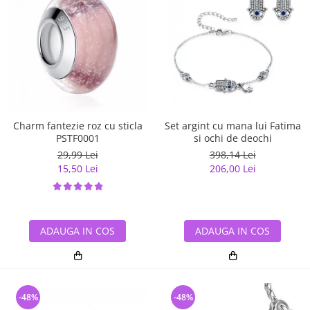
Charm fantezie roz cu sticla
Set argint cu mana lui Fatima
PSTF0001
si ochi de deochi
29,99 Lei
398,14 Lei
15,50 Lei
206,00 Lei
ADAUGA IN COS
ADAUGA IN COS
-48%
-48%