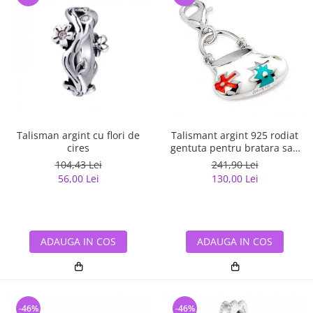
Talisman argint cu flori de
Talismant argint 925 rodiat
cires
gentuta pentru bratara sau
lant
104,43 Lei
241,90 Lei
56,00 Lei
130,00 Lei
ADAUGA IN COS
ADAUGA IN COS
-46%
-46%