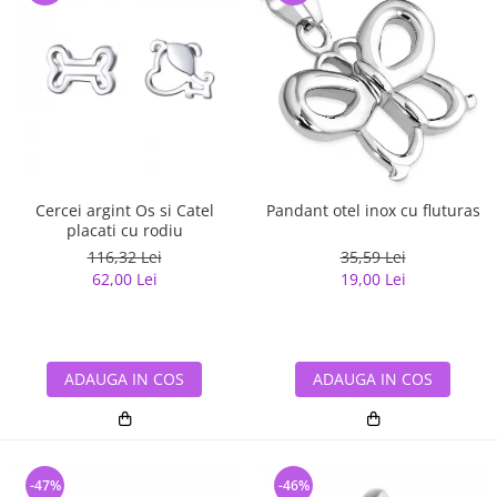
Cercei argint Os si Catel
Pandant otel inox cu fluturas
placati cu rodiu
116,32 Lei
35,59 Lei
62,00 Lei
19,00 Lei
ADAUGA IN COS
ADAUGA IN COS
-47%
-46%