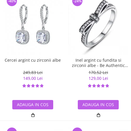
-40%
-24%
Cercei argint cu zirconii albe
Inel argint cu fundita si
zirconii albe - Be Authentic
IST0007
249,83 Lei
170,52 Lei
149,00 Lei
129,00 Lei
ADAUGA IN COS
ADAUGA IN COS