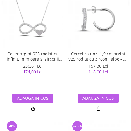
Colier argint 925 rodiat cu
Cercei rotunzi 1,9 cm argint
infinit, inimioara si zirconii
925 rodiat cu zirconii albe - Be
albe - Infinite You CTU0067
Elegant ETU0059
236,61 Lei
157,30 Lei
174,00 Lei
118,00 Lei
ADAUGA IN COS
ADAUGA IN COS
-0%
-25%