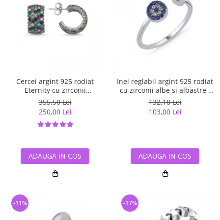
Cercei argint 925 rodiat
Inel reglabil argint 925 rodiat
Eternity cu zirconii
cu zirconii albe si albastre -
multicolore ETU0036
Be Elegant ITU0109
355,58 Lei
132,18 Lei
250,00 Lei
103,00 Lei
ADAUGA IN COS
ADAUGA IN COS
-11%
-17%