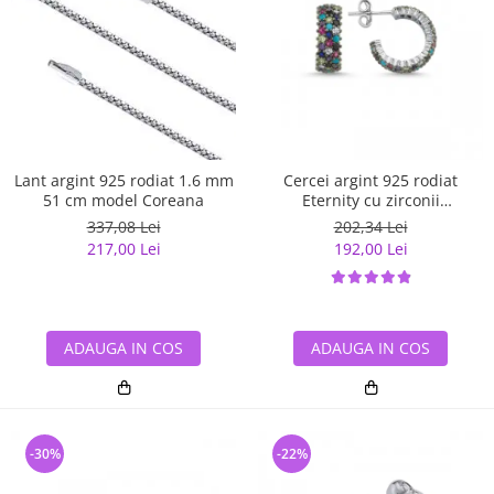
Lant argint 925 rodiat 1.6 mm
Cercei argint 925 rodiat
51 cm model Coreana
Eternity cu zirconii
multicolore ETU0028
337,08 Lei
202,34 Lei
217,00 Lei
192,00 Lei
ADAUGA IN COS
ADAUGA IN COS
-30%
-22%