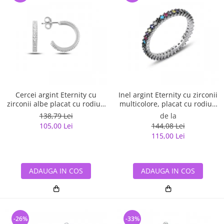
Cercei argint Eternity cu
Inel argint Eternity cu zirconii
zirconii albe placat cu rodiu -
multicolore, placat cu rodiu -
ETU0153
ITU0229
138,79 Lei
de la
105,00 Lei
144,08 Lei
115,00 Lei
ADAUGA IN COS
ADAUGA IN COS
-26%
-33%