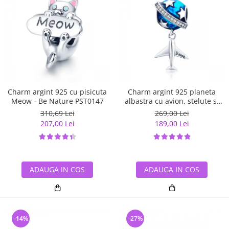
Charm argint 925 cu pisicuta
Charm argint 925 planeta
Meow - Be Nature PST0147
albastra cu avion, stelute si
zirconii albe PST0149
310,69 Lei
269,00 Lei
207,00 Lei
189,00 Lei
ADAUGA IN COS
ADAUGA IN COS
-14%
-27%