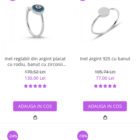
Inel reglabil din argint placat
Inel argint 925 cu banut
cu rodiu, banut cu zirconii
albe si albastre
170,52 Lei
105,74 Lei
130,00 Lei
77,00 Lei
ADAUGA IN COS
ADAUGA IN COS
-24%
-19%