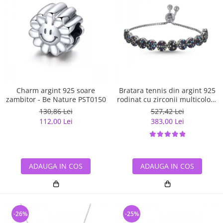
Charm argint 925 soare
Bratara tennis din argint 925
zambitor - Be Nature PST0150
rodinat cu zirconii multicolore
- Be Elegant BTU0108
130,86 Lei
527,42 Lei
112,00 Lei
383,00 Lei
ADAUGA IN COS
ADAUGA IN COS
-26%
-25%