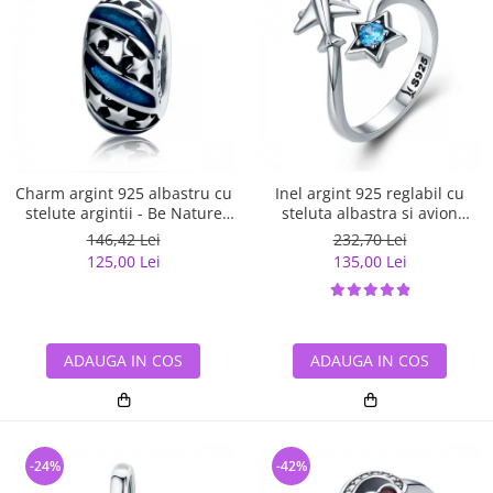
Charm argint 925 albastru cu
Inel argint 925 reglabil cu
stelute argintii - Be Nature
steluta albastra si avion
PST0123
argintiu - Be Nature IST0047
146,42 Lei
232,70 Lei
125,00 Lei
135,00 Lei
ADAUGA IN COS
ADAUGA IN COS
-24%
-42%