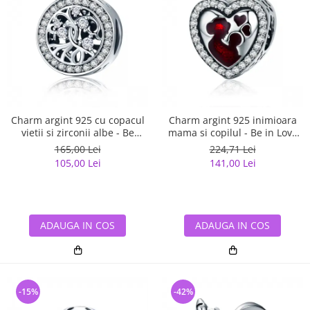
Charm argint 925 cu copacul
Charm argint 925 inimioara
vietii si zirconii albe - Be
mama si copilul - Be in Love
Nature PST0120
PST0122
165,00 Lei
224,71 Lei
105,00 Lei
141,00 Lei
ADAUGA IN COS
ADAUGA IN COS
-15%
-42%