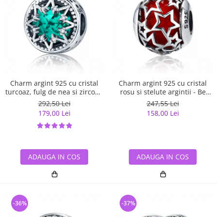
Charm argint 925 cu cristal
Charm argint 925 cu cristal
turcoaz, fulg de nea si zirconii
rosu si stelute argintii - Be
albe - Be Nature PST0110
Nature PST0115
292,50 Lei
247,55 Lei
179,00 Lei
158,00 Lei
ADAUGA IN COS
ADAUGA IN COS
-36%
-37%