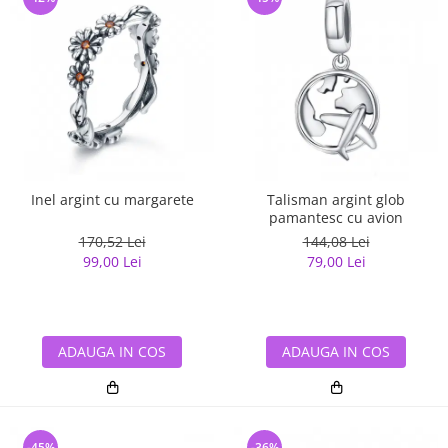
Inel argint cu margarete
Talisman argint glob
pamantesc cu avion
170,52 Lei
144,08 Lei
99,00 Lei
79,00 Lei
ADAUGA IN COS
ADAUGA IN COS
-45%
-36%