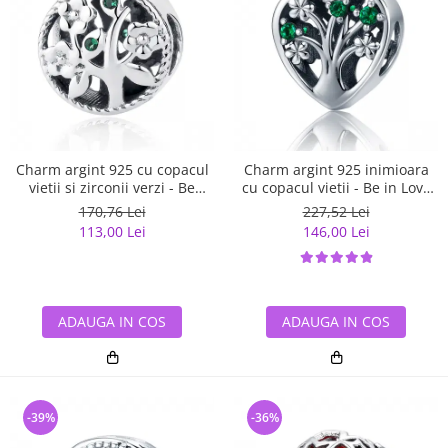
Charm argint 925 cu copacul
Charm argint 925 inimioara
vietii si zirconii verzi - Be
cu copacul vietii - Be in Love
Nature PST0059
PST0105
170,76 Lei
227,52 Lei
113,00 Lei
146,00 Lei
ADAUGA IN COS
ADAUGA IN COS
-39%
-36%