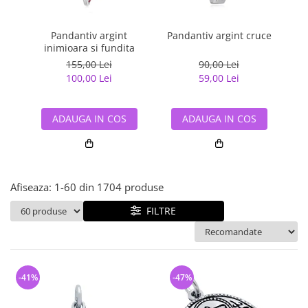
Bijuterii argint cu pietre
Pandantive mireasa
semipretioase
Bijuterii de Lux
Bijuterii argint placat cu aur
Pandantiv argint
Pandantiv argint cruce
Pan
Bijuterii gotice si rock
inimioara si fundita
Bijuterii argint cu diverse
Bijuterii Handmade
155,00 Lei
90,00 Lei
materiale
100,00 Lei
59,00 Lei
Bijuterii fantezie
Bijuterii argint cu murano
Casete si cutii de bijuterii
ADAUGA IN COS
ADAUGA IN COS
Bijuterii tungsten
Accesorii Piele
Cadouri
Afiseaza:
1-
60
din
1704
produse
Solutii si lavete de curatare
bijuterii argint
FILTRE
-41%
-47%