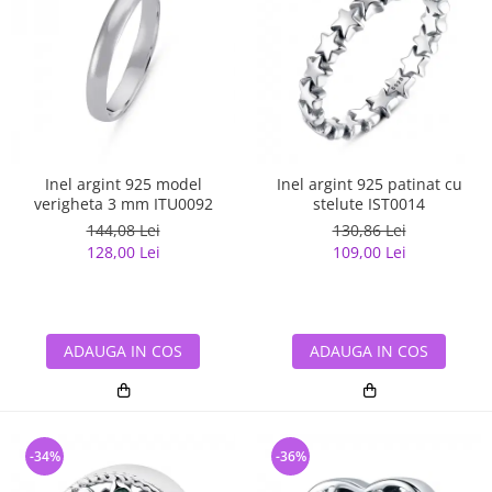
Inel argint 925 model
Inel argint 925 patinat cu
verigheta 3 mm ITU0092
stelute IST0014
144,08 Lei
130,86 Lei
128,00 Lei
109,00 Lei
ADAUGA IN COS
ADAUGA IN COS
-34%
-36%