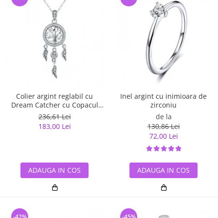
Inel argint cu inimioara de
Colier argint reglabil cu
zirconiu
Dream Catcher cu Copacul
Vietii
de la
236,61 Lei
130,86 Lei
183,00 Lei
72,00 Lei
ADAUGA IN COS
ADAUGA IN COS
-42%
-45%