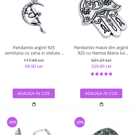
Pandantiv argint 925
Pandantiv masiv din argint
semiluna cu zana si steluta -
925 cu Hamsa Mana lui
Be Fantastic PSX0560
Fatima
117,65 Lei
621,27 Lei
69,00 Lei
329,00 Lei
ADAUGA IN COS
ADAUGA IN COS
-30%
-29%