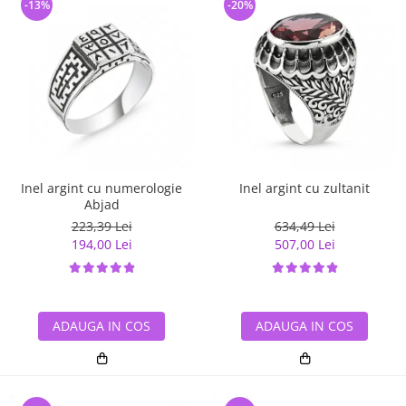
-13%
-20%
Inel argint cu numerologie
Inel argint cu zultanit
Abjad
223,39 Lei
634,49 Lei
194,00 Lei
507,00 Lei
ADAUGA IN COS
ADAUGA IN COS