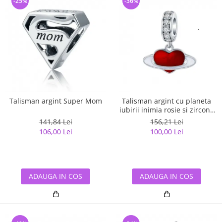
-25%
-36%
Talisman argint Super Mom
Talisman argint cu planeta
iubirii inimia rosie si zirconii
albe
141,84 Lei
156,21 Lei
106,00 Lei
100,00 Lei
ADAUGA IN COS
ADAUGA IN COS