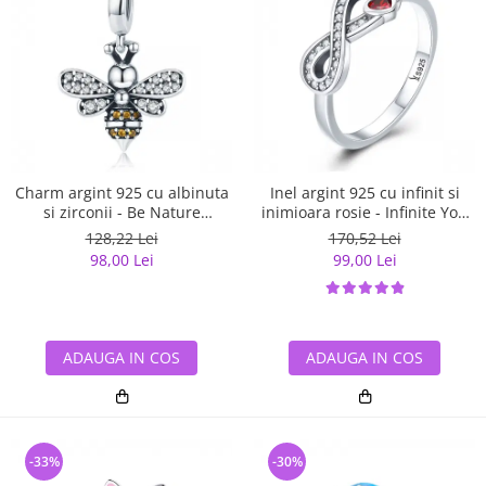
Charm argint 925 cu albinuta
Inel argint 925 cu infinit si
si zirconii - Be Nature
inimioara rosie - Infinite You
PST0143
IST0062
128,22 Lei
170,52 Lei
98,00 Lei
99,00 Lei
ADAUGA IN COS
ADAUGA IN COS
-33%
-30%