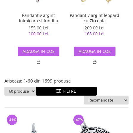
Bijuterii argint cu pietre
Pandantive mireasa
semipretioase
Bijuterii de Lux
Bijuterii argint placat cu aur
Pandantiv argint
Pandantiv argint leopard
Pa
Bijuterii gotice si rock
inimioara si fundita
cu Zirconia
Bijuterii argint cu diverse
Bijuterii Handmade
155,00 Lei
200,00 Lei
materiale
100,00 Lei
168,00 Lei
Bijuterii fantezie
Bijuterii argint cu murano
Casete si cutii de bijuterii
ADAUGA IN COS
ADAUGA IN COS
Bijuterii tungsten
Accesorii Piele
Cadouri
Afiseaza:
1-
60
din
1699
produse
Solutii si lavete de curatare
bijuterii argint
FILTRE
-41%
-47%