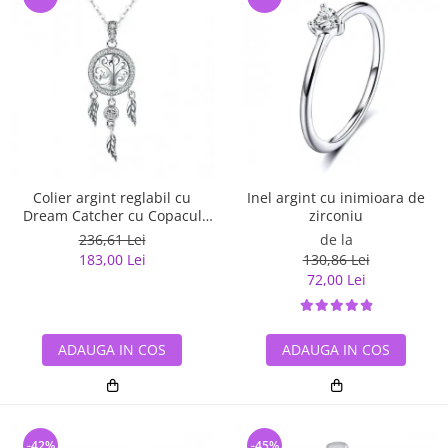
Inel argint cu inimioara de
Colier argint reglabil cu
zirconiu
Dream Catcher cu Copacul
Vietii
de la
236,61 Lei
130,86 Lei
183,00 Lei
72,00 Lei
ADAUGA IN COS
ADAUGA IN COS
-42%
-45%