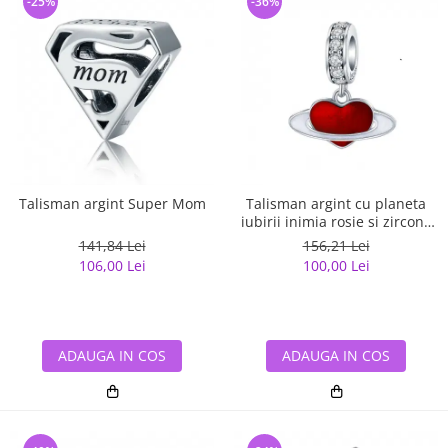
-25%
-36%
Talisman argint Super Mom
Talisman argint cu planeta
iubirii inimia rosie si zirconii
albe
141,84 Lei
156,21 Lei
106,00 Lei
100,00 Lei
ADAUGA IN COS
ADAUGA IN COS