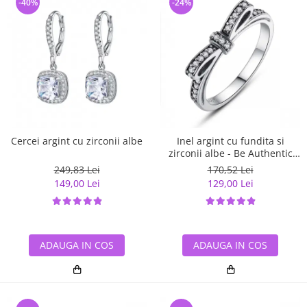
-40%
-24%
Cercei argint cu zirconii albe
Inel argint cu fundita si
zirconii albe - Be Authentic
IST0007
249,83 Lei
170,52 Lei
149,00 Lei
129,00 Lei
ADAUGA IN COS
ADAUGA IN COS