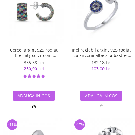
Cercei argint 925 rodiat
Inel reglabil argint 925 rodiat
Eternity cu zirconii
cu zirconii albe si albastre -
multicolore ETU0036
Be Elegant ITU0109
355,58 Lei
132,18 Lei
250,00 Lei
103,00 Lei
ADAUGA IN COS
ADAUGA IN COS
-11%
-17%