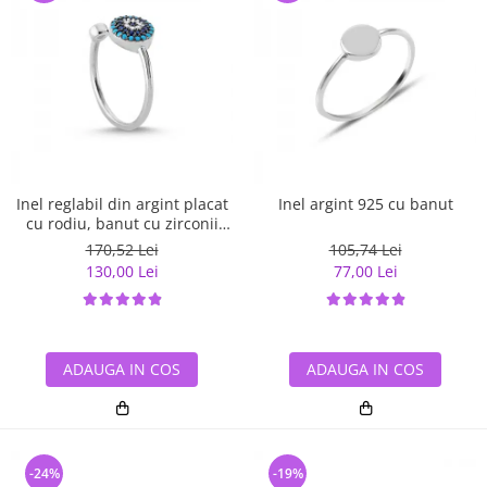
Inel reglabil din argint placat
Inel argint 925 cu banut
cu rodiu, banut cu zirconii
albe si albastre
170,52 Lei
105,74 Lei
130,00 Lei
77,00 Lei
ADAUGA IN COS
ADAUGA IN COS
-24%
-19%