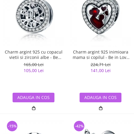
Charm argint 925 cu copacul
Charm argint 925 inimioara
vietii si zirconii albe - Be
mama si copilul - Be in Love
Nature PST0120
PST0122
165,00 Lei
224,71 Lei
105,00 Lei
141,00 Lei
ADAUGA IN COS
ADAUGA IN COS
-15%
-42%