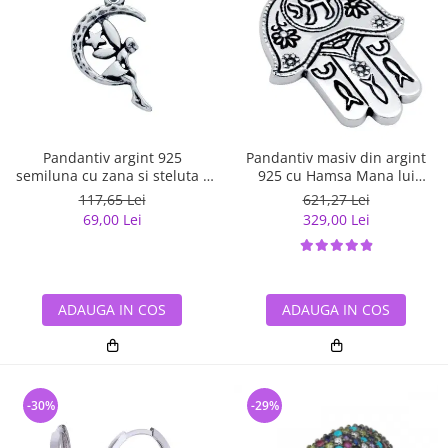
Pandantiv argint 925
Pandantiv masiv din argint
semiluna cu zana si steluta -
925 cu Hamsa Mana lui
Be Fantastic PSX0560
Fatima
117,65 Lei
621,27 Lei
69,00 Lei
329,00 Lei
ADAUGA IN COS
ADAUGA IN COS
-30%
-29%