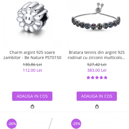
Charm argint 925 soare
Bratara tennis din argint 925
zambitor - Be Nature PST0150
rodinat cu zirconii multicolore
- Be Elegant BTU0108
130,86 Lei
527,42 Lei
112,00 Lei
383,00 Lei
ADAUGA IN COS
ADAUGA IN COS
-26%
-25%