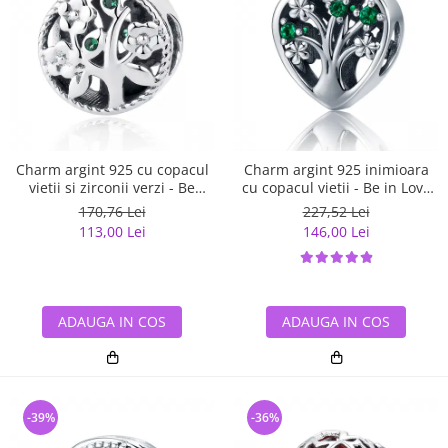
Charm argint 925 cu copacul
Charm argint 925 inimioara
vietii si zirconii verzi - Be
cu copacul vietii - Be in Love
Nature PST0059
PST0105
170,76 Lei
227,52 Lei
113,00 Lei
146,00 Lei
ADAUGA IN COS
ADAUGA IN COS
-39%
-36%