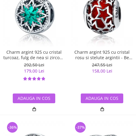
Charm argint 925 cu cristal
Charm argint 925 cu cristal
turcoaz, fulg de nea si zirconii
rosu si stelute argintii - Be
albe - Be Nature PST0110
Nature PST0115
292,50 Lei
247,55 Lei
179,00 Lei
158,00 Lei
ADAUGA IN COS
ADAUGA IN COS
-36%
-37%