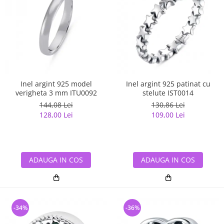
Inel argint 925 model
Inel argint 925 patinat cu
verigheta 3 mm ITU0092
stelute IST0014
144,08 Lei
130,86 Lei
128,00 Lei
109,00 Lei
ADAUGA IN COS
ADAUGA IN COS
-34%
-36%