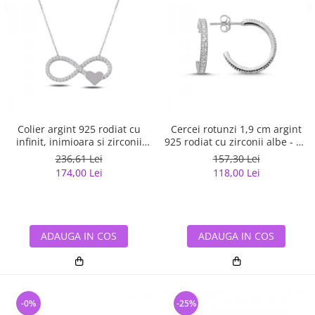
Colier argint 925 rodiat cu
Cercei rotunzi 1,9 cm argint
infinit, inimioara si zirconii
925 rodiat cu zirconii albe - Be
albe - Infinite You CTU0067
Elegant ETU0059
236,61 Lei
157,30 Lei
174,00 Lei
118,00 Lei
ADAUGA IN COS
ADAUGA IN COS
-0%
-25%