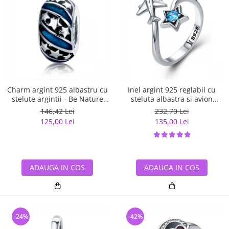
Charm argint 925 albastru cu
Inel argint 925 reglabil cu
stelute argintii - Be Nature
steluta albastra si avion
PST0123
argintiu - Be Nature IST0047
146,42 Lei
232,70 Lei
125,00 Lei
135,00 Lei
ADAUGA IN COS
ADAUGA IN COS
-24%
-42%