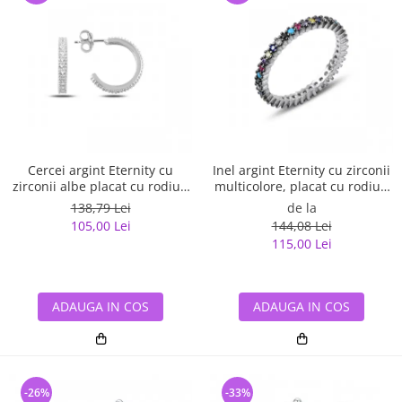
Cercei argint Eternity cu
Inel argint Eternity cu zirconii
zirconii albe placat cu rodiu -
multicolore, placat cu rodiu -
ETU0153
ITU0229
138,79 Lei
de la
105,00 Lei
144,08 Lei
115,00 Lei
ADAUGA IN COS
ADAUGA IN COS
-26%
-33%