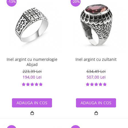
-13%
-20%
Inel argint cu numerologie
Inel argint cu zultanit
Abjad
223,39 Lei
634,49 Lei
194,00 Lei
507,00 Lei
ADAUGA IN COS
ADAUGA IN COS