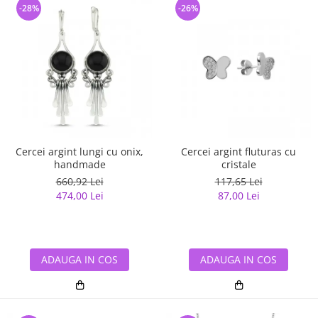
-28%
-26%
Cercei argint lungi cu onix,
Cercei argint fluturas cu
handmade
cristale
660,92 Lei
117,65 Lei
474,00 Lei
87,00 Lei
ADAUGA IN COS
ADAUGA IN COS