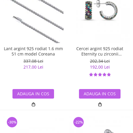
Lant argint 925 rodiat 1.6 mm
Cercei argint 925 rodiat
51 cm model Coreana
Eternity cu zirconii
multicolore ETU0028
337,08 Lei
202,34 Lei
217,00 Lei
192,00 Lei
ADAUGA IN COS
ADAUGA IN COS
-30%
-22%