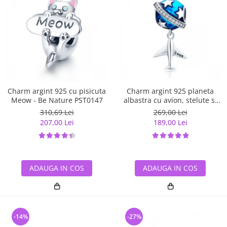
Charm argint 925 cu pisicuta
Charm argint 925 planeta
Meow - Be Nature PST0147
albastra cu avion, stelute si
zirconii albe PST0149
310,69 Lei
269,00 Lei
207,00 Lei
189,00 Lei
ADAUGA IN COS
ADAUGA IN COS
-14%
-27%