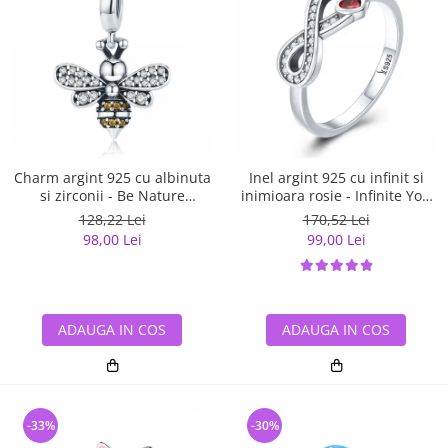
Charm argint 925 cu albinuta
Inel argint 925 cu infinit si
si zirconii - Be Nature
inimioara rosie - Infinite You
PST0143
IST0062
128,22 Lei
170,52 Lei
98,00 Lei
99,00 Lei
ADAUGA IN COS
ADAUGA IN COS
-33%
-30%