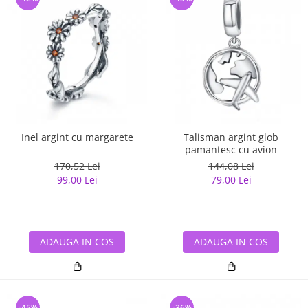
Inel argint cu margarete
Talisman argint glob
pamantesc cu avion
170,52 Lei
144,08 Lei
99,00 Lei
79,00 Lei
ADAUGA IN COS
ADAUGA IN COS
-45%
-36%