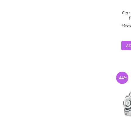
Cerce
f
196,
AD
-44%