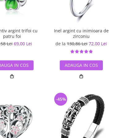
iv argint trifoi cu
Inel argint cu inimioara de
patru foi
zirconiu
,58 Lei
69,00 Lei
de la
130,86 Lei
72,00 Lei
DAUGA IN COS
ADAUGA IN COS
-45%