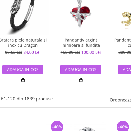
Bratara piele naturala si
Pandantiv argint
Pandanti
inox cu Dragon
inimioara si fundita
c
98,63 Lei
84,00 Lei
155,00 Lei
100,00 Lei
200,00
ADAUGA IN COS
ADAUGA IN COS
ADA
61-
120
din
1839
produse
Ordoneaza
-46%
-46%