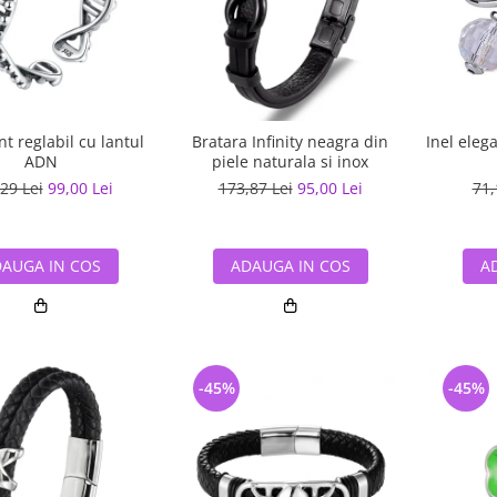
nt reglabil cu lantul
Bratara Infinity neagra din
Inel eleg
ADN
piele naturala si inox
29 Lei
99,00 Lei
173,87 Lei
95,00 Lei
71,
AUGA IN COS
ADAUGA IN COS
A
-45%
-45%