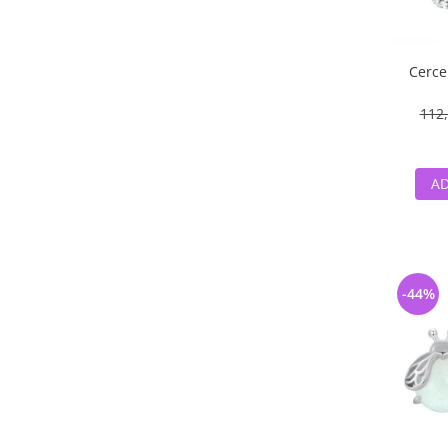
Cercei
112,
AD
-44%