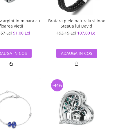
v argint inimioara cu
Bratara piele naturala si inox
floarea vietii
Steaua lui David
,57 Lei
91,00 Lei
193,19 Lei
107,00 Lei
DAUGA IN COS
ADAUGA IN COS
-44%