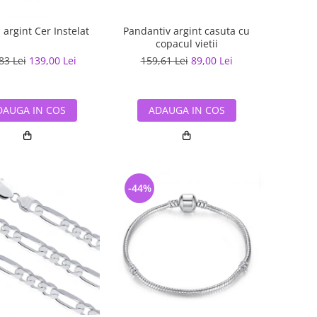
 argint Cer Instelat
Pandantiv argint casuta cu
copacul vietii
83 Lei
139,00 Lei
159,61 Lei
89,00 Lei
DAUGA IN COS
ADAUGA IN COS
-44%