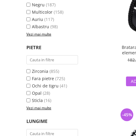
Negru
(187)
Multicolor
(158)
Auriu
(117)
Albastru
(98)
Vezi mai multe
PIETRE
Bratara
elemen
ar
182,
Zirconia
(855)
Fara pietre
(725)
AD
Ochi de tigru
(41)
Opal
(28)
Sticla
(16)
Vezi mai multe
-45%
LUNGIME