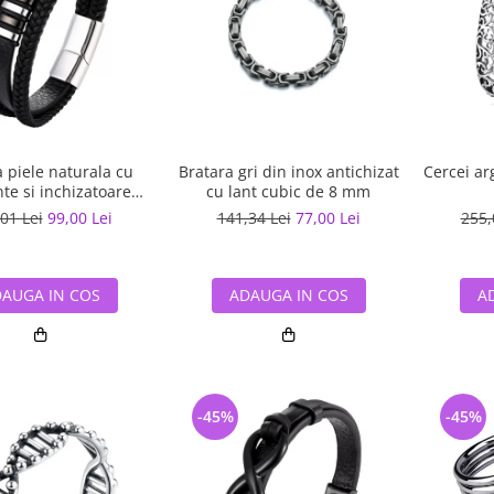
 piele naturala cu
Bratara gri din inox antichizat
Cercei ar
te si inchizatoare
cu lant cubic de 8 mm
gintii din inox
01 Lei
99,00 Lei
141,34 Lei
77,00 Lei
255,
AUGA IN COS
ADAUGA IN COS
A
-45%
-45%