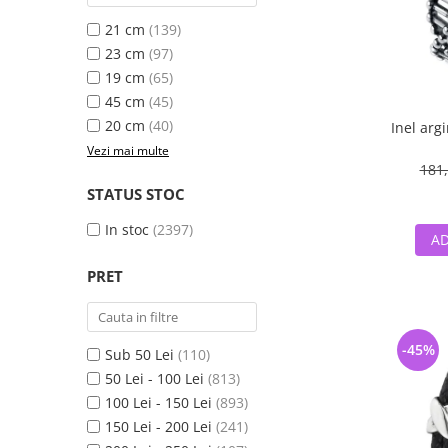
21 cm
(139)
23 cm
(97)
19 cm
(65)
45 cm
(45)
20 cm
(40)
Inel argi
Vezi mai multe
181,
STATUS STOC
In stoc
(2397)
AD
PRET
-45%
Sub 50 Lei
(110)
50 Lei - 100 Lei
(813)
100 Lei - 150 Lei
(893)
150 Lei - 200 Lei
(241)