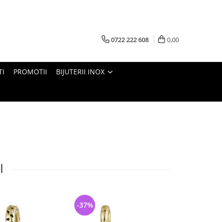
0722 222 608
0,00
TI
PROMOTII
BIJUTERII INOX
I
-37%
-33%