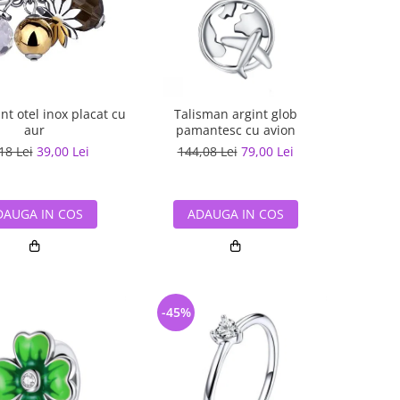
ant otel inox placat cu
Talisman argint glob
aur
pamantesc cu avion
18 Lei
39,00 Lei
144,08 Lei
79,00 Lei
DAUGA IN COS
ADAUGA IN COS
-45%