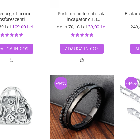
i argint licurici
Portchei piele naturala
Bratara
osforescenti
incapator cu 3
compartimente, PCH360
30 Lei
109,00 Lei
de la
70,16 Lei
39,00 Lei
249,
AUGA IN COS
ADAUGA IN COS
A
-44%
-44%