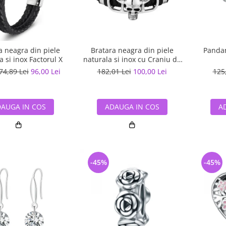
a neagra din piele
Bratara neagra din piele
Pandant
a si inox Factorul X
naturala si inox cu Craniu de
Viking
74,89 Lei
96,00 Lei
182,01 Lei
100,00 Lei
125
AUGA IN COS
ADAUGA IN COS
A
-45%
-45%