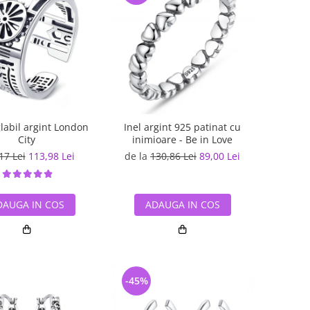
glabil argint London
Inel argint 925 patinat cu
City
inimioare - Be in Love
17 Lei
113,98 Lei
de la
130,86 Lei
89,00 Lei
DAUGA IN COS
ADAUGA IN COS
-45%