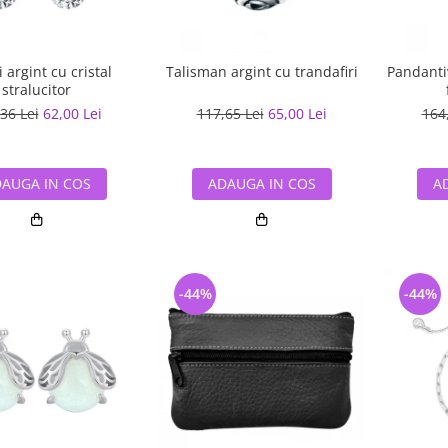
 argint cu cristal
Talisman argint cu trandafiri
Pandanti
stralucitor
36 Lei
62,00 Lei
117,65 Lei
65,00 Lei
164
AUGA IN COS
ADAUGA IN COS
A
-44%
-44%