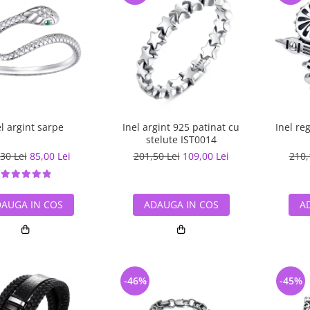
el argint sarpe
Inel argint 925 patinat cu
Inel re
stelute IST0014
30 Lei
85,00 Lei
201,50 Lei
109,00 Lei
210,
AUGA IN COS
ADAUGA IN COS
A
-46%
-45%