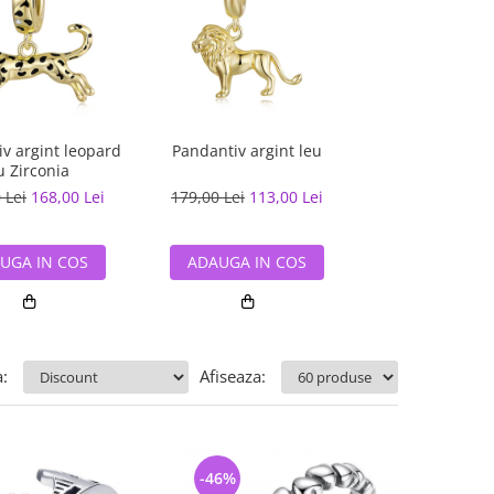
v argint leopard
Pandantiv argint leu
Pandantiv argi
u Zirconia
 Lei
168,00 Lei
179,00 Lei
113,00 Lei
90,00 Lei
59,
UGA IN COS
ADAUGA IN COS
ADAUGA IN
:
Afiseaza:
-46%