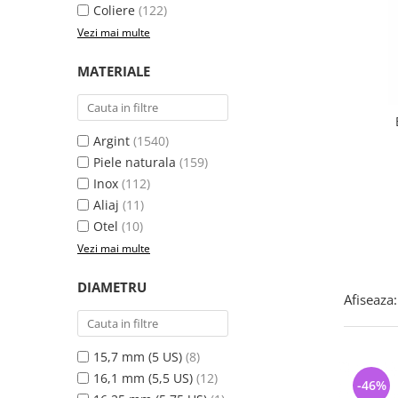
Bijuterii argint cu pietre
Pandantive mireasa
Coliere
(122)
semipretioase
Bijuterii de Lux
Vezi mai multe
Bijuterii argint placat cu aur
Bijuterii gotice si rock
MATERIALE
Bijuterii argint cu diverse
Bijuterii Handmade
materiale
Bijuterii fantezie
Bijuterii argint cu murano
Casete si cutii de bijuterii
Argint
(1540)
Bijuterii tungsten
Piele naturala
(159)
Inox
(112)
Accesorii Piele
Aliaj
(11)
Cadouri
Otel
(10)
Solutii si lavete de curatare
Vezi mai multe
bijuterii argint
DIAMETRU
Afiseaza:
15,7 mm (5 US)
(8)
16,1 mm (5,5 US)
(12)
-46%