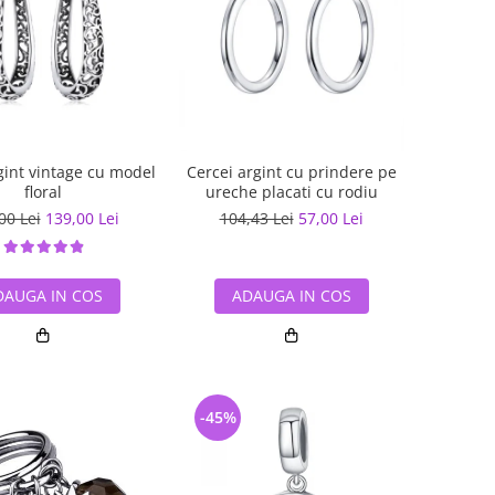
gint vintage cu model
Cercei argint cu prindere pe
floral
ureche placati cu rodiu
00 Lei
139,00 Lei
104,43 Lei
57,00 Lei
DAUGA IN COS
ADAUGA IN COS
-45%