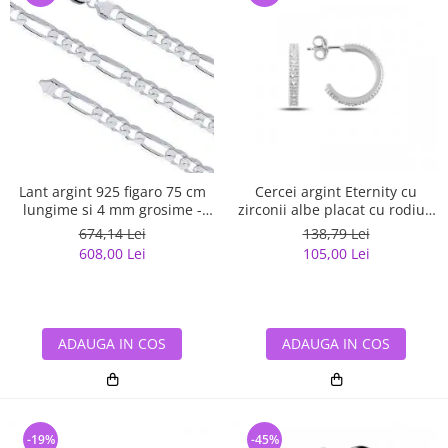
Lant argint 925 figaro 75 cm
Cercei argint Eternity cu
lungime si 4 mm grosime -
zirconii albe placat cu rodiu -
Classical You LSX0141
ETU0153
674,14 Lei
138,79 Lei
608,00 Lei
105,00 Lei
ADAUGA IN COS
ADAUGA IN COS
-19%
-45%