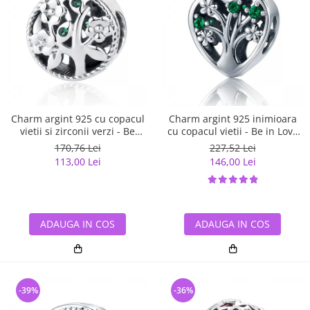
Charm argint 925 cu copacul
Charm argint 925 inimioara
vietii si zirconii verzi - Be
cu copacul vietii - Be in Love
Nature PST0059
PST0105
170,76 Lei
227,52 Lei
113,00 Lei
146,00 Lei
ADAUGA IN COS
ADAUGA IN COS
-39%
-36%