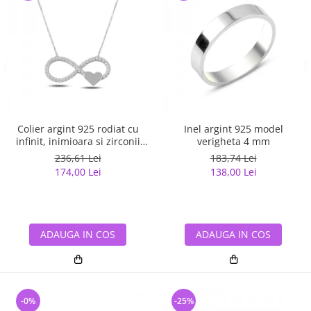
Colier argint 925 rodiat cu
Inel argint 925 model
infinit, inimioara si zirconii
verigheta 4 mm
albe - Infinite You CTU0067
236,61 Lei
183,74 Lei
174,00 Lei
138,00 Lei
ADAUGA IN COS
ADAUGA IN COS
-0%
-25%