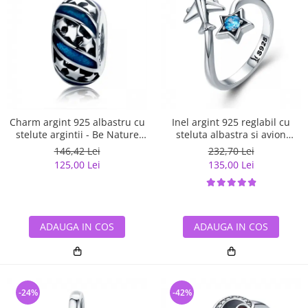
Charm argint 925 albastru cu
Inel argint 925 reglabil cu
stelute argintii - Be Nature
steluta albastra si avion
PST0123
argintiu - Be Nature IST0047
146,42 Lei
232,70 Lei
125,00 Lei
135,00 Lei
ADAUGA IN COS
ADAUGA IN COS
-24%
-42%