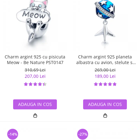
Charm argint 925 cu pisicuta
Charm argint 925 planeta
Meow - Be Nature PST0147
albastra cu avion, stelute si
zirconii albe PST0149
310,69 Lei
269,00 Lei
207,00 Lei
189,00 Lei
ADAUGA IN COS
ADAUGA IN COS
-14%
-27%