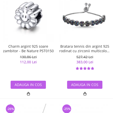
Charm argint 925 soare
Bratara tennis din argint 925
zambitor - Be Nature PST0150
rodinat cu zirconii multicolore
- Be Elegant BTU0108
130,86 Lei
527,42 Lei
112,00 Lei
383,00 Lei
ADAUGA IN COS
ADAUGA IN COS
-26%
-25%