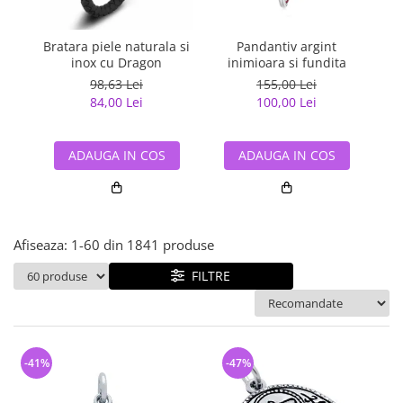
Bijuterii argint cu pietre
Pandantive mireasa
semipretioase
Bijuterii de Lux
Bijuterii argint placat cu aur
Bratara piele naturala si
Pandantiv argint
Pan
Bijuterii gotice si rock
inox cu Dragon
inimioara si fundita
Bijuterii argint cu diverse
Bijuterii Handmade
98,63 Lei
155,00 Lei
materiale
84,00 Lei
100,00 Lei
Bijuterii fantezie
Bijuterii argint cu murano
Casete si cutii de bijuterii
ADAUGA IN COS
ADAUGA IN COS
Bijuterii tungsten
Accesorii Piele
Cadouri
Afiseaza:
1-
60
din
1841
produse
Solutii si lavete de curatare
bijuterii argint
FILTRE
-41%
-47%