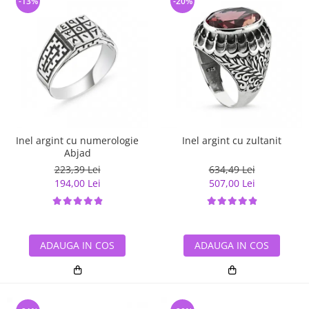
-13%
-20%
Inel argint cu numerologie
Inel argint cu zultanit
Abjad
223,39 Lei
634,49 Lei
194,00 Lei
507,00 Lei
ADAUGA IN COS
ADAUGA IN COS