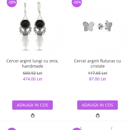
-28%
-26%
Cercei argint lungi cu onix,
Cercei argint fluturas cu
handmade
cristale
660,92 Lei
117,65 Lei
474,00 Lei
87,00 Lei
ADAUGA IN COS
ADAUGA IN COS