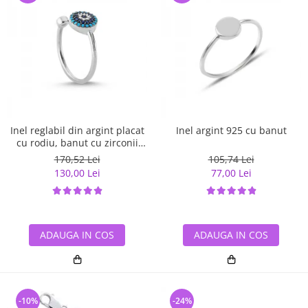
Inel reglabil din argint placat
Inel argint 925 cu banut
cu rodiu, banut cu zirconii
albe si albastre
170,52 Lei
105,74 Lei
130,00 Lei
77,00 Lei
ADAUGA IN COS
ADAUGA IN COS
-10%
-24%