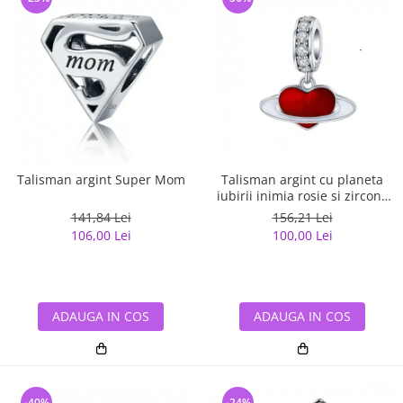
Talisman argint Super Mom
Talisman argint cu planeta
iubirii inimia rosie si zirconii
albe
141,84 Lei
156,21 Lei
106,00 Lei
100,00 Lei
ADAUGA IN COS
ADAUGA IN COS
-40%
-24%