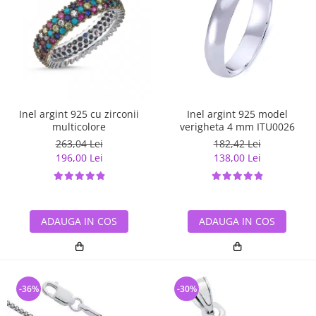
Inel argint 925 cu zirconii
Inel argint 925 model
multicolore
verigheta 4 mm ITU0026
263,04 Lei
182,42 Lei
196,00 Lei
138,00 Lei
ADAUGA IN COS
ADAUGA IN COS
-36%
-30%