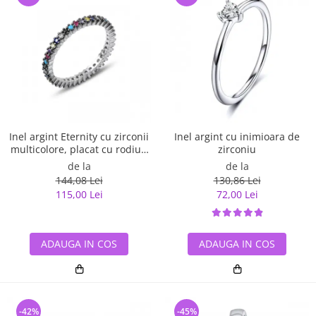
Inel argint Eternity cu zirconii
Inel argint cu inimioara de
multicolore, placat cu rodiu -
zirconiu
ITU0229
de la
de la
144,08 Lei
130,86 Lei
115,00 Lei
72,00 Lei
ADAUGA IN COS
ADAUGA IN COS
-42%
-45%