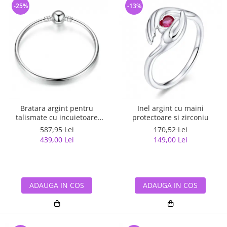
-25%
-13%
Bratara argint pentru
Inel argint cu maini
talismate cu incuietoare
protectoare si zirconiu
sferica
587,95 Lei
170,52 Lei
439,00 Lei
149,00 Lei
ADAUGA IN COS
ADAUGA IN COS