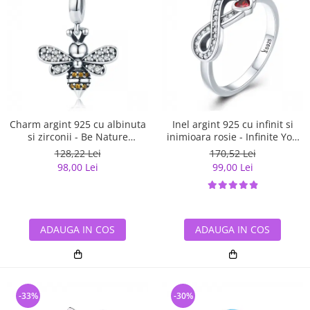
Charm argint 925 cu albinuta
Inel argint 925 cu infinit si
si zirconii - Be Nature
inimioara rosie - Infinite You
PST0143
IST0062
128,22 Lei
170,52 Lei
98,00 Lei
99,00 Lei
ADAUGA IN COS
ADAUGA IN COS
-33%
-30%