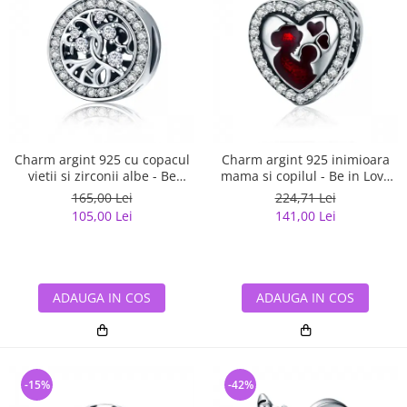
Charm argint 925 cu copacul
Charm argint 925 inimioara
vietii si zirconii albe - Be
mama si copilul - Be in Love
Nature PST0120
PST0122
165,00 Lei
224,71 Lei
105,00 Lei
141,00 Lei
ADAUGA IN COS
ADAUGA IN COS
-15%
-42%