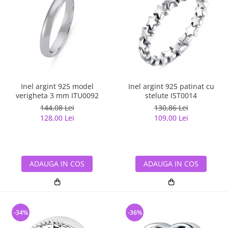
Inel argint 925 model
Inel argint 925 patinat cu
verigheta 3 mm ITU0092
stelute IST0014
144,08 Lei
130,86 Lei
128,00 Lei
109,00 Lei
ADAUGA IN COS
ADAUGA IN COS
-34%
-36%