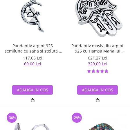
Pandantiv argint 925
Pandantiv masiv din argint
semiluna cu zana si steluta -
925 cu Hamsa Mana lui
Be Fantastic PSX0560
Fatima
117,65 Lei
621,27 Lei
69,00 Lei
329,00 Lei
ADAUGA IN COS
ADAUGA IN COS
-30%
-29%