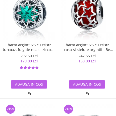
Charm argint 925 cu cristal
Charm argint 925 cu cristal
turcoaz, fulg de nea si zirconii
rosu si stelute argintii - Be
albe - Be Nature PST0110
Nature PST0115
292,50 Lei
247,55 Lei
179,00 Lei
158,00 Lei
ADAUGA IN COS
ADAUGA IN COS
-36%
-37%