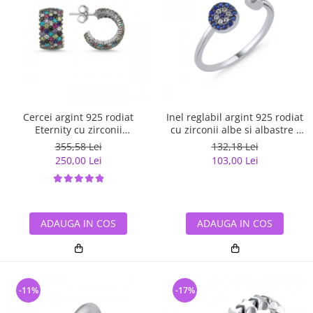
Cercei argint 925 rodiat
Inel reglabil argint 925 rodiat
Eternity cu zirconii
cu zirconii albe si albastre -
multicolore ETU0036
Be Elegant ITU0109
355,58 Lei
132,18 Lei
250,00 Lei
103,00 Lei
ADAUGA IN COS
ADAUGA IN COS
-11%
-17%