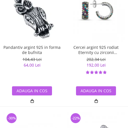
Pandantiv argint 925 in forma
Cercei argint 925 rodiat
de bufnita
Eternity cu zirconii
multicolore ETU0028
104,43 Lei
202,34 Lei
64,00 Lei
192,00 Lei
ADAUGA IN COS
ADAUGA IN COS
-30%
-22%