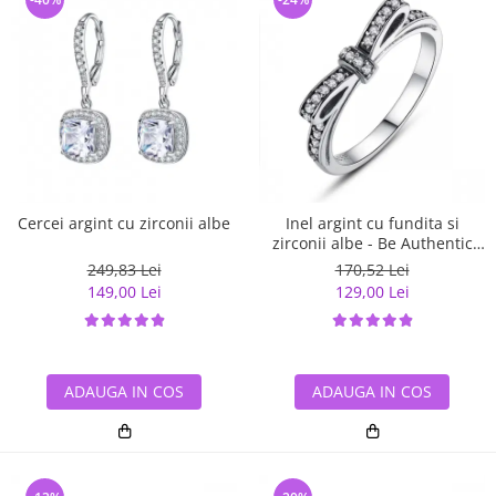
Cercei argint cu zirconii albe
Inel argint cu fundita si
zirconii albe - Be Authentic
IST0007
249,83 Lei
170,52 Lei
149,00 Lei
129,00 Lei
ADAUGA IN COS
ADAUGA IN COS