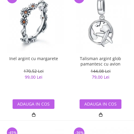
Inel argint cu margarete
Talisman argint glob
pamantesc cu avion
170,52 Lei
144,08 Lei
99,00 Lei
79,00 Lei
ADAUGA IN COS
ADAUGA IN COS
-45%
-36%