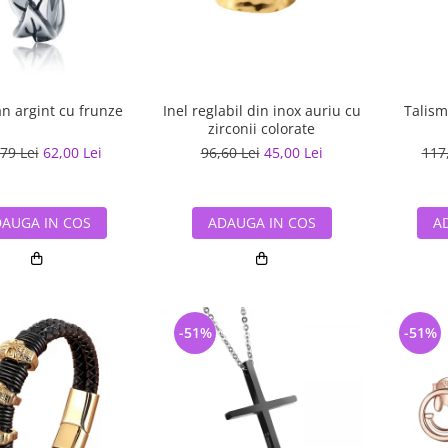
n argint cu frunze
Inel reglabil din inox auriu cu
Talism
zirconii colorate
79 Lei
62,00 Lei
96,60 Lei
45,00 Lei
117
AUGA IN COS
ADAUGA IN COS
A
-51%
-51%