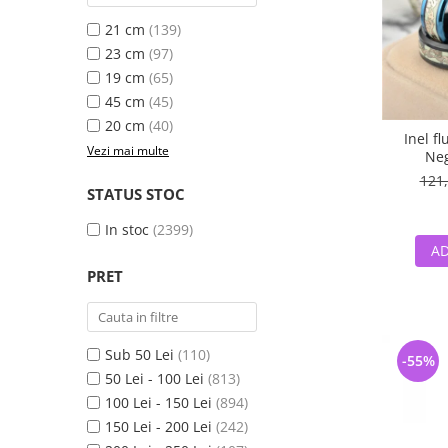
21 cm
(139)
23 cm
(97)
19 cm
(65)
45 cm
(45)
20 cm
(40)
Inel f
Vezi mai multe
Neg
121,
STATUS STOC
In stoc
(2399)
AD
PRET
Sub 50 Lei
(110)
-55%
50 Lei - 100 Lei
(813)
100 Lei - 150 Lei
(894)
150 Lei - 200 Lei
(242)