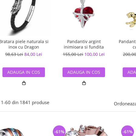
Bratara piele naturala si
Pandantiv argint
Pandanti
inox cu Dragon
inimioara si fundita
c
98,63 Lei
84,00 Lei
155,00 Lei
100,00 Lei
200,00
ADAUGA IN COS
ADAUGA IN COS
ADA
1-
60
din
1841
produse
Ordoneaza
-61%
-61%