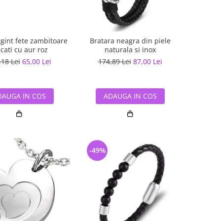
rgint fete zambitoare
Bratara neagra din piele
cati cu aur roz
naturala si inox
,18 Lei
65,00 Lei
174,89 Lei
87,00 Lei
DAUGA IN COS
ADAUGA IN COS
-49%