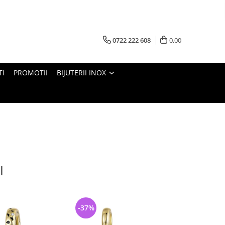
0722 222 608
0,00
TI
PROMOTII
BIJUTERII INOX
I
-37%
-34%