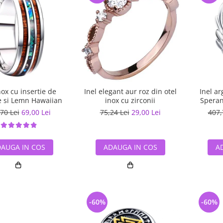
nox cu insertie de
Inel elegant aur roz din otel
Inel ar
 si Lemn Hawaiian
inox cu zirconii
Speran
70 Lei
69,00 Lei
75,24 Lei
29,00 Lei
407,
AUGA IN COS
ADAUGA IN COS
A
-60%
-60%