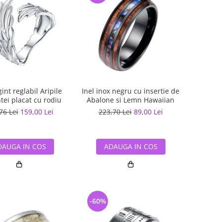
gint reglabil Aripile
Inel inox negru cu insertie de
tei placat cu rodiu
Abalone si Lemn Hawaiian
76 Lei
159,00 Lei
223,70 Lei
89,00 Lei
DAUGA IN COS
ADAUGA IN COS
-60%