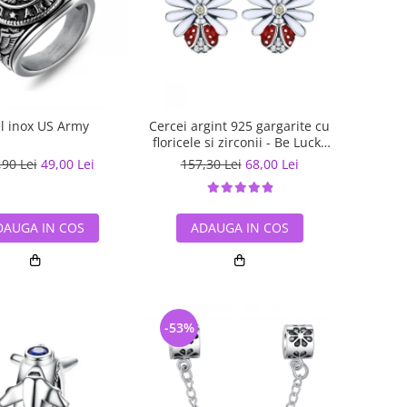
el inox US Army
Cercei argint 925 gargarite cu
floricele si zirconii - Be Lucky
EST0022
,90 Lei
49,00 Lei
157,30 Lei
68,00 Lei
DAUGA IN COS
ADAUGA IN COS
-53%