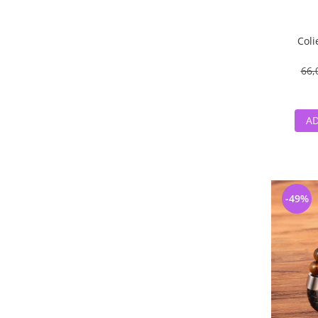
Coli
66,
AD
-49%