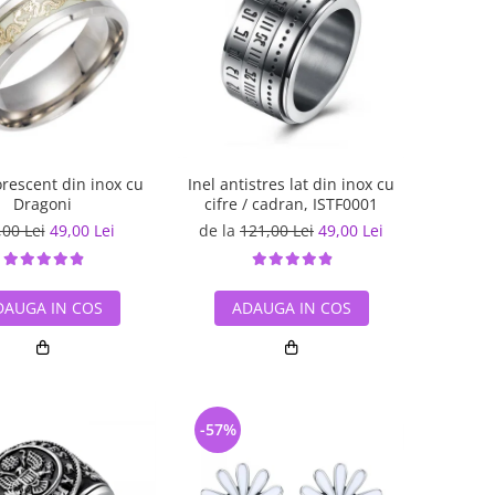
orescent din inox cu
Inel antistres lat din inox cu
Dragoni
cifre / cadran, ISTF0001
,00 Lei
49,00 Lei
de la
121,00 Lei
49,00 Lei
DAUGA IN COS
ADAUGA IN COS
-57%