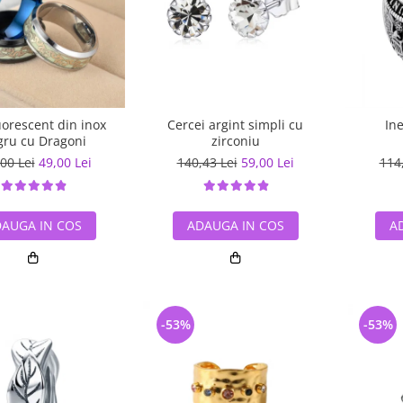
luorescent din inox
Cercei argint simpli cu
In
ru cu Dragoni
zirconiu
00 Lei
49,00 Lei
140,43 Lei
59,00 Lei
114
AUGA IN COS
ADAUGA IN COS
A
-53%
-53%