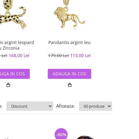
v argint leopard
Pandantiv argint leu
Pandantiv argi
u Zirconia
 Lei
168,00 Lei
179,00 Lei
113,00 Lei
90,00 Lei
59,
UGA IN COS
ADAUGA IN COS
ADAUGA IN
:
Afiseaza:
-60%