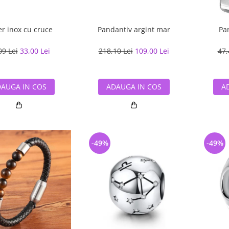
er inox cu cruce
Pandantiv argint mar
Pa
09 Lei
33,00 Lei
218,10 Lei
109,00 Lei
47,
AUGA IN COS
ADAUGA IN COS
A
-49%
-49%