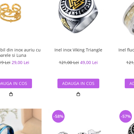
abil din inox auriu cu
Inel inox Viking Triangle
Inel flu
arele si Luna
19 Lei
29,00 Lei
121,00 Lei
49,00 Lei
121
AUGA IN COS
ADAUGA IN COS
A
-58%
-57%