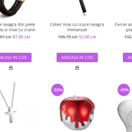
a neagra din piele
Colier inox cu cruce neagra
Cercei a
a si inox cu cranii
Immanuel
pla
01 Lei
87,00 Lei
105,75 Lei
52,00 Lei
132
AUGA IN COS
ADAUGA IN COS
A
-50%
-49%