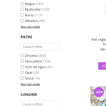
Negru
(187)
Multicolor
(159)
Auriu
(117)
Albastru
(99)
Vezi mai multe
PIETRE
Inel regl
So
72,
Zirconia
(856)
Fara pietre
(726)
AD
Ochi de tigru
(41)
Opal
(28)
Sticla
(16)
Vezi mai multe
-60%
LUNGIME