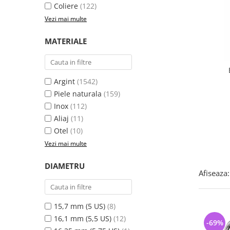
Bijuterii argint cu pietre
Pandantive mireasa
Coliere
(122)
semipretioase
Bijuterii de Lux
Vezi mai multe
Bijuterii argint placat cu aur
Bijuterii gotice si rock
MATERIALE
Bijuterii argint cu diverse
Bijuterii Handmade
materiale
Bijuterii fantezie
Bijuterii argint cu murano
Casete si cutii de bijuterii
Argint
(1542)
Bijuterii tungsten
Piele naturala
(159)
Inox
(112)
Accesorii Piele
Aliaj
(11)
Cadouri
Otel
(10)
Solutii si lavete de curatare
Vezi mai multe
bijuterii argint
DIAMETRU
Afiseaza:
15,7 mm (5 US)
(8)
16,1 mm (5,5 US)
(12)
-69%