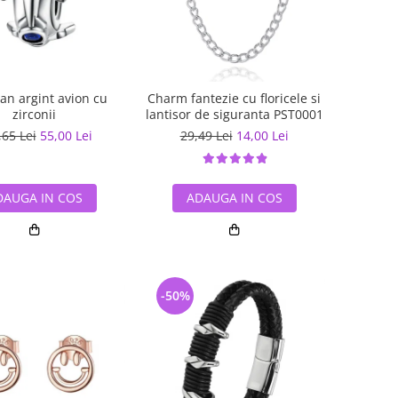
an argint avion cu
Charm fantezie cu floricele si
zirconii
lantisor de siguranta PST0001
,65 Lei
55,00 Lei
29,49 Lei
14,00 Lei
DAUGA IN COS
ADAUGA IN COS
-50%