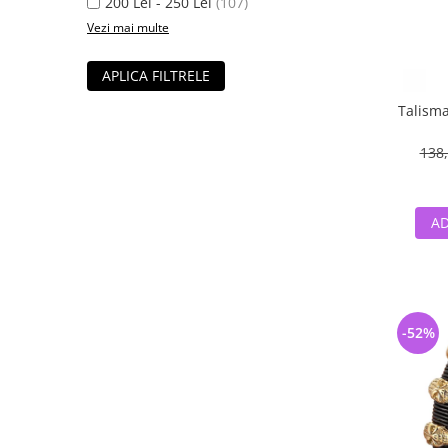
200 Lei - 250 Lei
(107)
Vezi mai multe
APLICA FILTRELE
Talisma
138,
AD
-52%