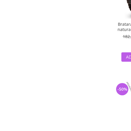
Bratar
natural
182,
AD
-50%