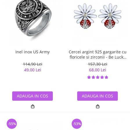
Inel inox US Army
Cercei argint 925 gargarite cu
floricele si zirconii - Be Lucky
EST0022
114,90 Lei
157,30 Lei
49,00 Lei
68,00 Lei
ADAUGA IN COS
ADAUGA IN COS
-55%
-53%