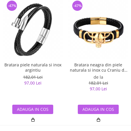
-47%
-47%
Bratara piele naturala si inox
Bratara neagra din piele
argintiu
naturala si inox cu Craniu de
Viking
182,01 Lei
de la
97,00 Lei
182,01 Lei
97,00 Lei
ADAUGA IN COS
ADAUGA IN COS