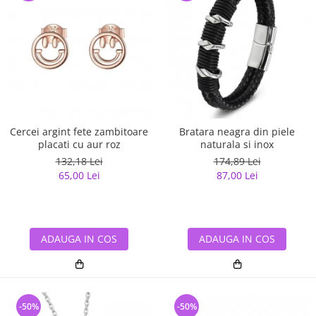
Cercei argint fete zambitoare
Bratara neagra din piele
placati cu aur roz
naturala si inox
132,18 Lei
174,89 Lei
65,00 Lei
87,00 Lei
ADAUGA IN COS
ADAUGA IN COS
-50%
-50%