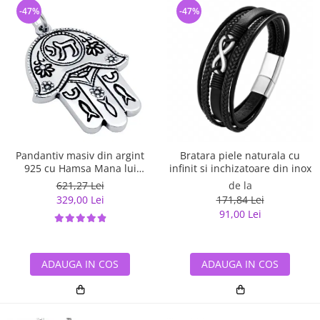
-47%
-47%
Pandantiv masiv din argint
Bratara piele naturala cu
925 cu Hamsa Mana lui
infinit si inchizatoare din inox
Fatima
621,27 Lei
de la
329,00 Lei
171,84 Lei
91,00 Lei
ADAUGA IN COS
ADAUGA IN COS