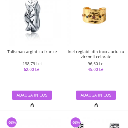
Talisman argint cu frunze
Inel reglabil din inox auriu cu
zirconii colorate
138,79 Lei
96,60 Lei
62,00 Lei
45,00 Lei
ADAUGA IN COS
ADAUGA IN COS
-53%
-53%