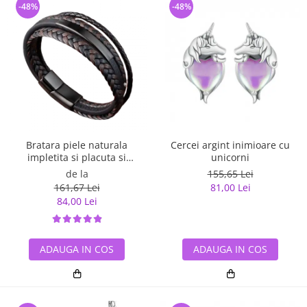
-48%
-48%
Bratara piele naturala
Cercei argint inimioare cu
impletita si placuta si
unicorni
inchizatoare din inox
de la
155,65 Lei
161,67 Lei
81,00 Lei
84,00 Lei
ADAUGA IN COS
ADAUGA IN COS