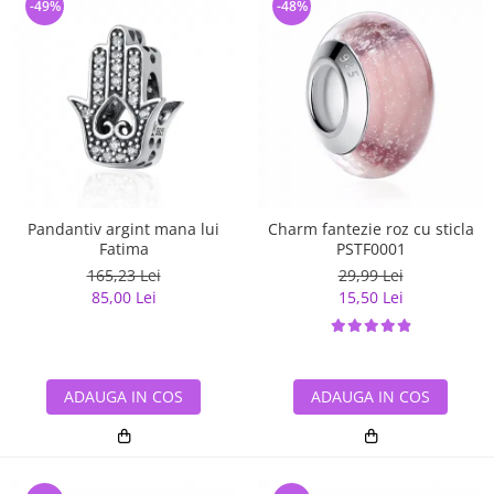
-49%
-48%
Pandantiv argint mana lui
Charm fantezie roz cu sticla
Fatima
PSTF0001
165,23 Lei
29,99 Lei
85,00 Lei
15,50 Lei
ADAUGA IN COS
ADAUGA IN COS