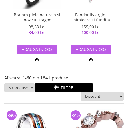
Bijuterii argint cu pietre
Pandantive mireasa
semipretioase
Bijuterii de Lux
Bijuterii argint placat cu aur
Bratara piele naturala si
Pandantiv argint
Pan
Bijuterii gotice si rock
inox cu Dragon
inimioara si fundita
Bijuterii argint cu diverse
Bijuterii Handmade
98,63 Lei
155,00 Lei
materiale
84,00 Lei
100,00 Lei
Bijuterii fantezie
Bijuterii argint cu murano
Casete si cutii de bijuterii
ADAUGA IN COS
ADAUGA IN COS
Bijuterii tungsten
Accesorii Piele
Cadouri
Afiseaza:
1-
60
din
1841
produse
Solutii si lavete de curatare
bijuterii argint
FILTRE
-69%
-61%