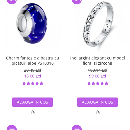
Charm fantezie albastru cu
Inel argint elegant cu model
picaturi albe PST0010
floral si zirconii
29,49 Lei
193,14 Lei
15,00 Lei
99,00 Lei
ADAUGA IN COS
ADAUGA IN COS
-49%
-49%