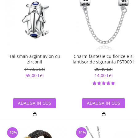
Talisman argint avion cu
Charm fantezie cu floricele si
zirconii
lantisor de siguranta PST0001
117,65 Lei
29,49 Lei
55,00 Lei
14,00 Lei
ADAUGA IN COS
ADAUGA IN COS
-52%
-51%