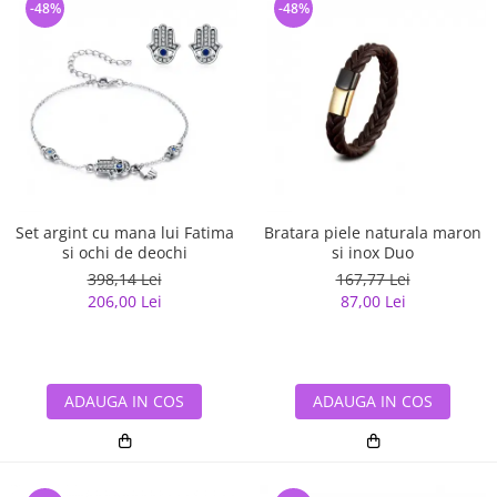
-48%
-48%
Set argint cu mana lui Fatima
Bratara piele naturala maron
si ochi de deochi
si inox Duo
398,14 Lei
167,77 Lei
206,00 Lei
87,00 Lei
ADAUGA IN COS
ADAUGA IN COS