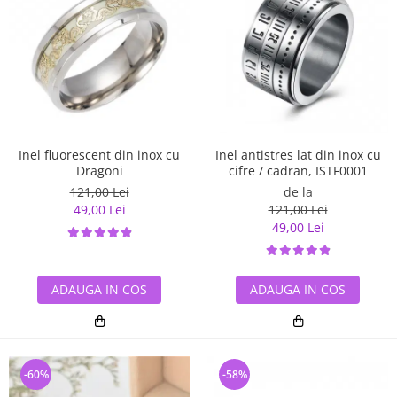
Inel antistres lat din inox cu
Inel fluorescent din inox cu
cifre / cadran, ISTF0001
Dragoni
de la
121,00 Lei
121,00 Lei
49,00 Lei
49,00 Lei
ADAUGA IN COS
ADAUGA IN COS
-60%
-58%