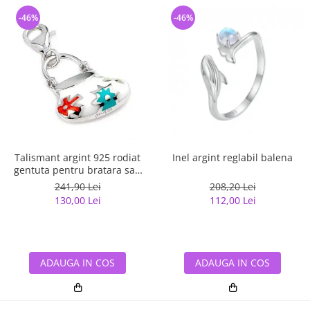
-46%
-46%
Talismant argint 925 rodiat
Inel argint reglabil balena
gentuta pentru bratara sau
lant
241,90 Lei
208,20 Lei
130,00 Lei
112,00 Lei
ADAUGA IN COS
ADAUGA IN COS