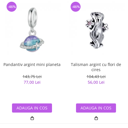
-46%
-46%
Pandantiv argint mini planeta
Talisman argint cu flori de
cires
143,75 Lei
104,43 Lei
77,00 Lei
56,00 Lei
ADAUGA IN COS
ADAUGA IN COS