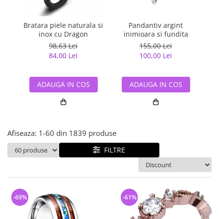
Bijuterii argint cu pietre
Pandantive mireasa
semipretioase
Bijuterii de Lux
Bijuterii argint placat cu aur
Bratara piele naturala si
Pandantiv argint
Pan
Bijuterii gotice si rock
inox cu Dragon
inimioara si fundita
Bijuterii argint cu diverse
Bijuterii Handmade
98,63 Lei
155,00 Lei
materiale
84,00 Lei
100,00 Lei
Bijuterii fantezie
Bijuterii argint cu murano
Casete si cutii de bijuterii
ADAUGA IN COS
ADAUGA IN COS
Bijuterii tungsten
Accesorii Piele
Cadouri
Afiseaza:
1-
60
din
1839
produse
Solutii si lavete de curatare
bijuterii argint
FILTRE
-69%
-61%