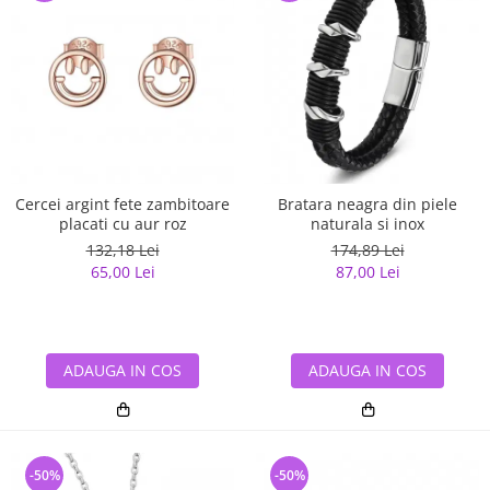
Cercei argint fete zambitoare
Bratara neagra din piele
placati cu aur roz
naturala si inox
132,18 Lei
174,89 Lei
65,00 Lei
87,00 Lei
ADAUGA IN COS
ADAUGA IN COS
-50%
-50%