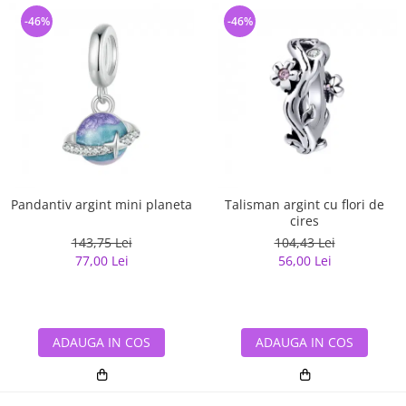
-46%
-46%
Pandantiv argint mini planeta
Talisman argint cu flori de
cires
143,75 Lei
104,43 Lei
77,00 Lei
56,00 Lei
ADAUGA IN COS
ADAUGA IN COS