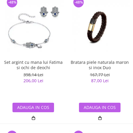
-48%
-48%
Set argint cu mana lui Fatima
Bratara piele naturala maron
si ochi de deochi
si inox Duo
398,14 Lei
167,77 Lei
206,00 Lei
87,00 Lei
ADAUGA IN COS
ADAUGA IN COS