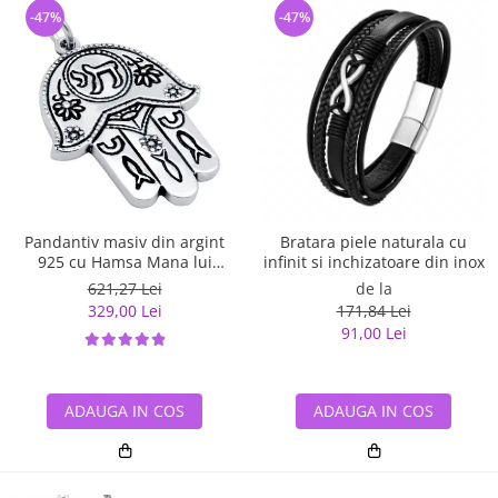
-47%
-47%
Pandantiv masiv din argint
Bratara piele naturala cu
925 cu Hamsa Mana lui
infinit si inchizatoare din inox
Fatima
621,27 Lei
de la
329,00 Lei
171,84 Lei
91,00 Lei
ADAUGA IN COS
ADAUGA IN COS