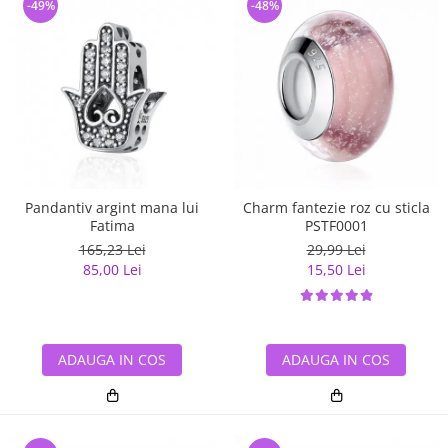
-49%
-48%
Pandantiv argint mana lui
Charm fantezie roz cu sticla
Fatima
PSTF0001
165,23 Lei
29,99 Lei
85,00 Lei
15,50 Lei
ADAUGA IN COS
ADAUGA IN COS