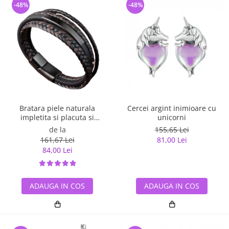
-48%
-48%
Bratara piele naturala
Cercei argint inimioare cu
impletita si placuta si
unicorni
inchizatoare din inox
de la
155,65 Lei
161,67 Lei
81,00 Lei
84,00 Lei
ADAUGA IN COS
ADAUGA IN COS