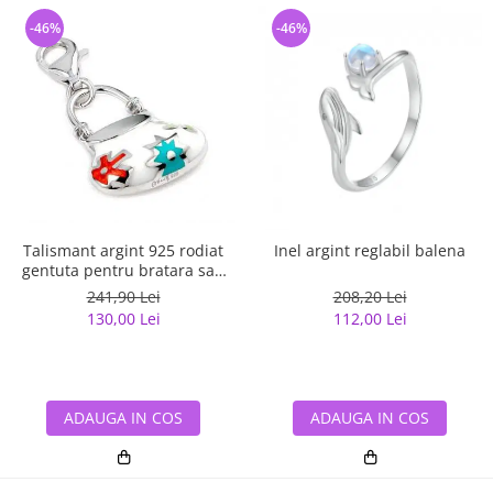
-46%
-46%
Talismant argint 925 rodiat
Inel argint reglabil balena
gentuta pentru bratara sau
lant
241,90 Lei
208,20 Lei
130,00 Lei
112,00 Lei
ADAUGA IN COS
ADAUGA IN COS