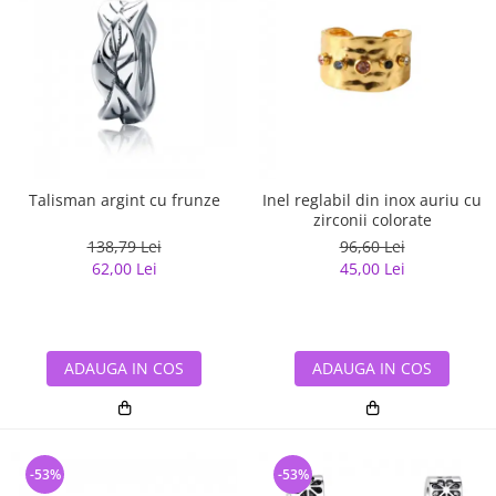
Talisman argint cu frunze
Inel reglabil din inox auriu cu
zirconii colorate
138,79 Lei
96,60 Lei
62,00 Lei
45,00 Lei
ADAUGA IN COS
ADAUGA IN COS
-53%
-53%