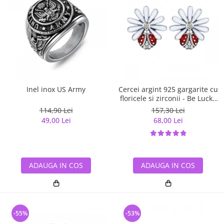
Inel inox US Army
Cercei argint 925 gargarite cu
floricele si zirconii - Be Lucky
EST0022
114,90 Lei
157,30 Lei
49,00 Lei
68,00 Lei
ADAUGA IN COS
ADAUGA IN COS
-55%
-53%