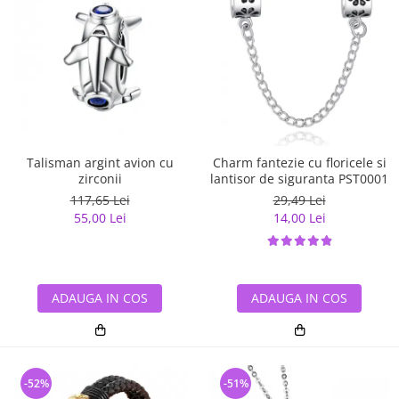
Talisman argint avion cu
Charm fantezie cu floricele si
zirconii
lantisor de siguranta PST0001
117,65 Lei
29,49 Lei
55,00 Lei
14,00 Lei
ADAUGA IN COS
ADAUGA IN COS
-52%
-51%