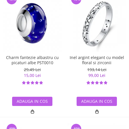
Charm fantezie albastru cu
Inel argint elegant cu model
picaturi albe PST0010
floral si zirconii
29,49 Lei
193,14 Lei
15,00 Lei
99,00 Lei
ADAUGA IN COS
ADAUGA IN COS
-49%
-49%