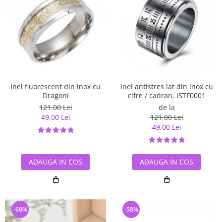
Inel antistres lat din inox cu
Inel fluorescent din inox cu
cifre / cadran, ISTF0001
Dragoni
de la
121,00 Lei
121,00 Lei
49,00 Lei
49,00 Lei
ADAUGA IN COS
ADAUGA IN COS
-60%
-58%