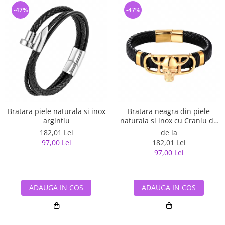
-47%
-47%
Bratara piele naturala si inox
Bratara neagra din piele
argintiu
naturala si inox cu Craniu de
Viking
182,01 Lei
de la
97,00 Lei
182,01 Lei
97,00 Lei
ADAUGA IN COS
ADAUGA IN COS