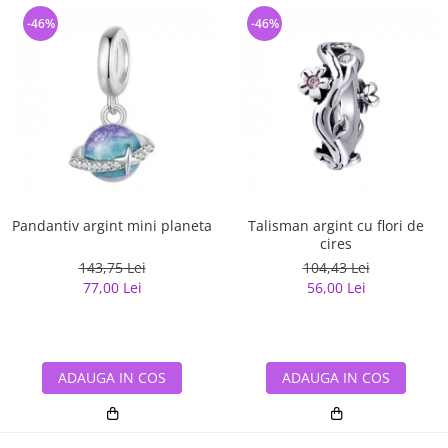
-46%
-46%
Pandantiv argint mini planeta
Talisman argint cu flori de
cires
143,75 Lei
104,43 Lei
77,00 Lei
56,00 Lei
ADAUGA IN COS
ADAUGA IN COS