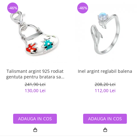
-46%
-46%
Talismant argint 925 rodiat
Inel argint reglabil balena
gentuta pentru bratara sau
lant
241,90 Lei
208,20 Lei
130,00 Lei
112,00 Lei
ADAUGA IN COS
ADAUGA IN COS