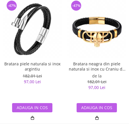
-47%
-47%
Bratara piele naturala si inox
Bratara neagra din piele
argintiu
naturala si inox cu Craniu de
Viking
182,01 Lei
de la
97,00 Lei
182,01 Lei
97,00 Lei
ADAUGA IN COS
ADAUGA IN COS