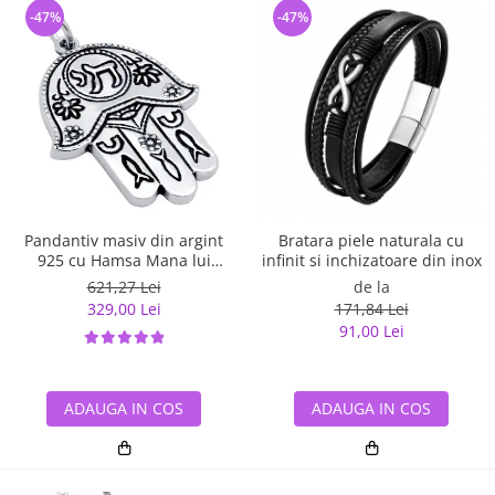
-47%
-47%
Pandantiv masiv din argint
Bratara piele naturala cu
925 cu Hamsa Mana lui
infinit si inchizatoare din inox
Fatima
621,27 Lei
de la
329,00 Lei
171,84 Lei
91,00 Lei
ADAUGA IN COS
ADAUGA IN COS