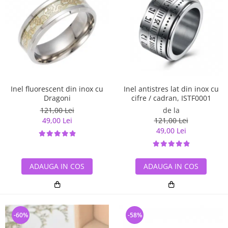
Inel antistres lat din inox cu
Inel fluorescent din inox cu
cifre / cadran, ISTF0001
Dragoni
de la
121,00 Lei
121,00 Lei
49,00 Lei
49,00 Lei
ADAUGA IN COS
ADAUGA IN COS
-60%
-58%