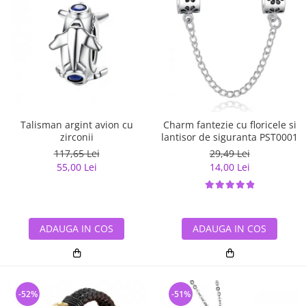
Talisman argint avion cu
Charm fantezie cu floricele si
zirconii
lantisor de siguranta PST0001
117,65 Lei
29,49 Lei
55,00 Lei
14,00 Lei
ADAUGA IN COS
ADAUGA IN COS
-52%
-51%