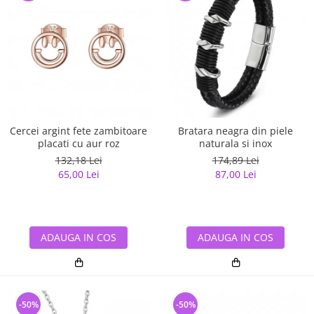
Cercei argint fete zambitoare
Bratara neagra din piele
placati cu aur roz
naturala si inox
132,18 Lei
174,89 Lei
65,00 Lei
87,00 Lei
ADAUGA IN COS
ADAUGA IN COS
-50%
-50%