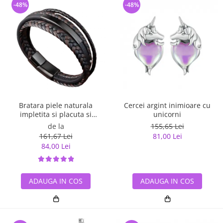
-48%
-48%
Bratara piele naturala
Cercei argint inimioare cu
impletita si placuta si
unicorni
inchizatoare din inox
de la
155,65 Lei
161,67 Lei
81,00 Lei
84,00 Lei
ADAUGA IN COS
ADAUGA IN COS