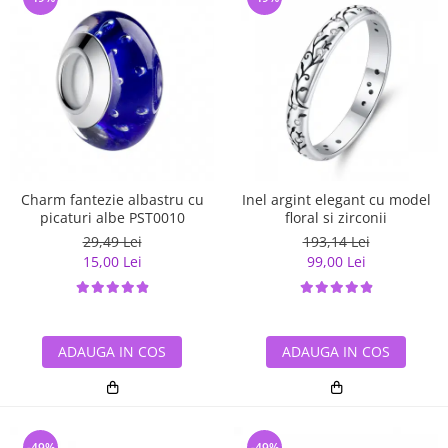
Charm fantezie albastru cu
Inel argint elegant cu model
picaturi albe PST0010
floral si zirconii
29,49 Lei
193,14 Lei
15,00 Lei
99,00 Lei
ADAUGA IN COS
ADAUGA IN COS
-49%
-49%