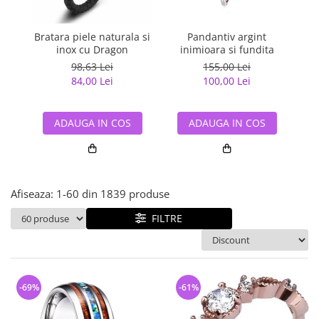
Bijuterii argint cu pietre
Pandantive mireasa
semipretioase
Bijuterii de Lux
Bijuterii argint placat cu aur
Bratara piele naturala si
Pandantiv argint
Pan
Bijuterii gotice si rock
inox cu Dragon
inimioara si fundita
Bijuterii argint cu diverse
Bijuterii Handmade
98,63 Lei
155,00 Lei
materiale
84,00 Lei
100,00 Lei
Bijuterii fantezie
Bijuterii argint cu murano
Casete si cutii de bijuterii
ADAUGA IN COS
ADAUGA IN COS
Bijuterii tungsten
Accesorii Piele
Cadouri
Afiseaza:
1-
60
din
1839
produse
Solutii si lavete de curatare
bijuterii argint
FILTRE
-69%
-61%