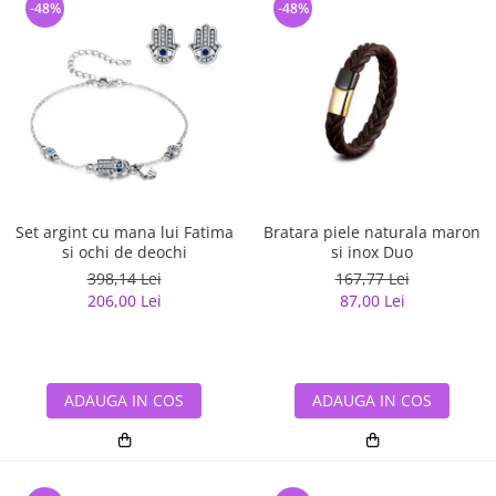
-48%
-48%
Set argint cu mana lui Fatima
Bratara piele naturala maron
si ochi de deochi
si inox Duo
398,14 Lei
167,77 Lei
206,00 Lei
87,00 Lei
ADAUGA IN COS
ADAUGA IN COS