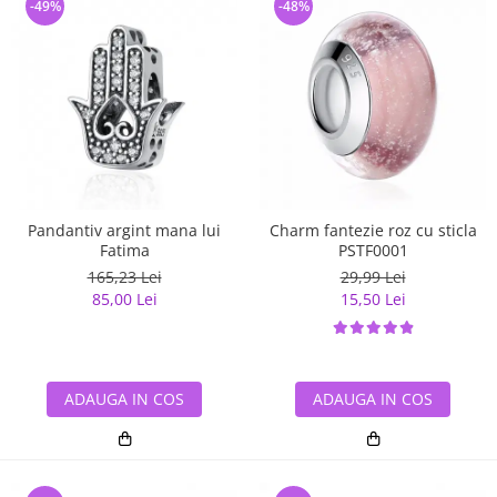
-49%
-48%
Pandantiv argint mana lui
Charm fantezie roz cu sticla
Fatima
PSTF0001
165,23 Lei
29,99 Lei
85,00 Lei
15,50 Lei
ADAUGA IN COS
ADAUGA IN COS