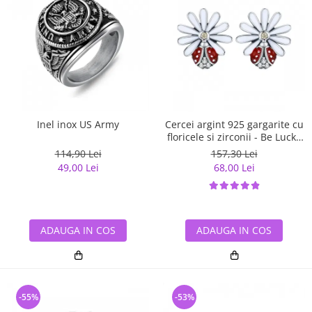
Inel inox US Army
Cercei argint 925 gargarite cu
floricele si zirconii - Be Lucky
EST0022
114,90 Lei
157,30 Lei
49,00 Lei
68,00 Lei
ADAUGA IN COS
ADAUGA IN COS
-55%
-53%