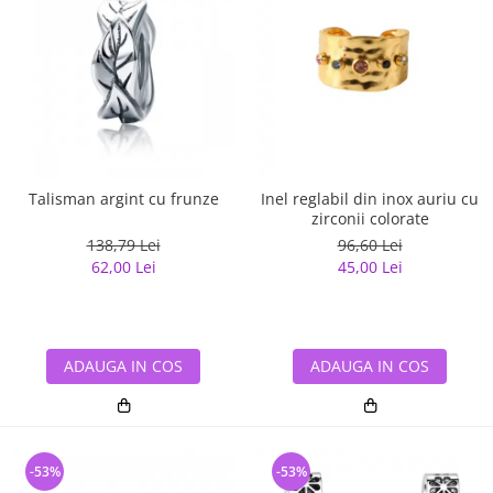
Talisman argint cu frunze
Inel reglabil din inox auriu cu
zirconii colorate
138,79 Lei
96,60 Lei
62,00 Lei
45,00 Lei
ADAUGA IN COS
ADAUGA IN COS
-53%
-53%