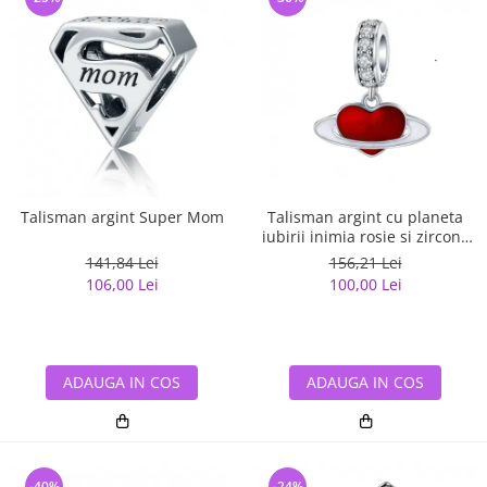
Talisman argint Super Mom
Talisman argint cu planeta
iubirii inimia rosie si zirconii
albe
141,84 Lei
156,21 Lei
106,00 Lei
100,00 Lei
ADAUGA IN COS
ADAUGA IN COS
-40%
-24%