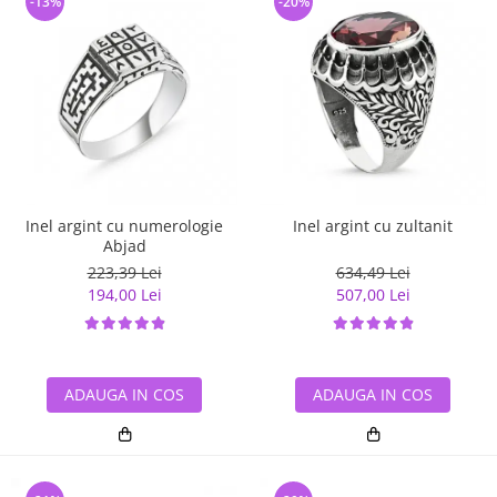
-13%
-20%
Inel argint cu numerologie
Inel argint cu zultanit
Abjad
223,39 Lei
634,49 Lei
194,00 Lei
507,00 Lei
ADAUGA IN COS
ADAUGA IN COS