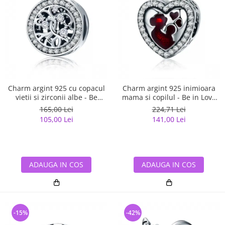
Charm argint 925 cu copacul
Charm argint 925 inimioara
vietii si zirconii albe - Be
mama si copilul - Be in Love
Nature PST0120
PST0122
165,00 Lei
224,71 Lei
105,00 Lei
141,00 Lei
ADAUGA IN COS
ADAUGA IN COS
-15%
-42%