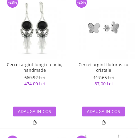
-28%
-26%
Cercei argint lungi cu onix,
Cercei argint fluturas cu
handmade
cristale
660,92 Lei
117,65 Lei
474,00 Lei
87,00 Lei
ADAUGA IN COS
ADAUGA IN COS