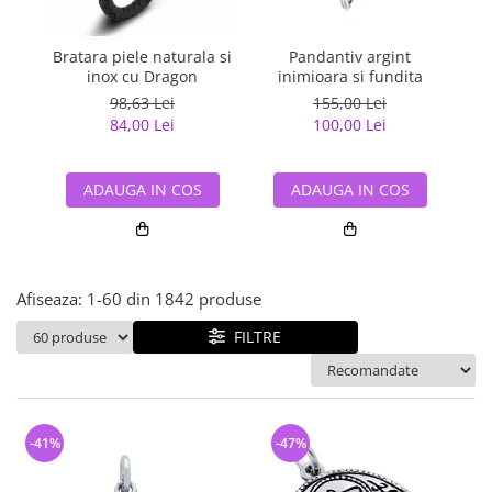
Bijuterii argint cu pietre
Pandantive mireasa
semipretioase
Bijuterii de Lux
Bijuterii argint placat cu aur
Bratara piele naturala si
Pandantiv argint
Pan
Bijuterii gotice si rock
inox cu Dragon
inimioara si fundita
Bijuterii argint cu diverse
Bijuterii Handmade
98,63 Lei
155,00 Lei
materiale
84,00 Lei
100,00 Lei
Bijuterii fantezie
Bijuterii argint cu murano
Casete si cutii de bijuterii
ADAUGA IN COS
ADAUGA IN COS
Bijuterii tungsten
Accesorii Piele
Cadouri
Afiseaza:
1-
60
din
1842
produse
Solutii si lavete de curatare
bijuterii argint
FILTRE
-41%
-47%