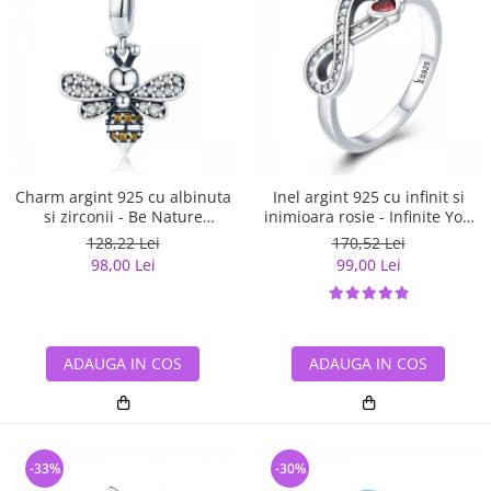
Charm argint 925 cu albinuta
Inel argint 925 cu infinit si
si zirconii - Be Nature
inimioara rosie - Infinite You
PST0143
IST0062
128,22 Lei
170,52 Lei
98,00 Lei
99,00 Lei
ADAUGA IN COS
ADAUGA IN COS
-33%
-30%