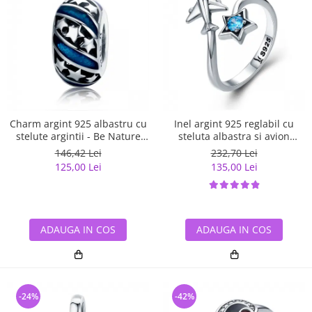
Charm argint 925 albastru cu
Inel argint 925 reglabil cu
stelute argintii - Be Nature
steluta albastra si avion
PST0123
argintiu - Be Nature IST0047
146,42 Lei
232,70 Lei
125,00 Lei
135,00 Lei
ADAUGA IN COS
ADAUGA IN COS
-24%
-42%