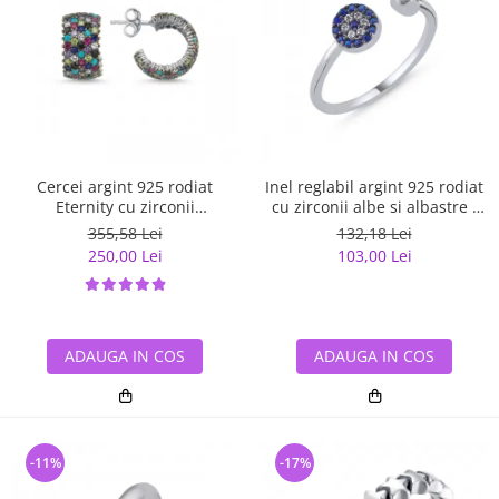
Cercei argint 925 rodiat
Inel reglabil argint 925 rodiat
Eternity cu zirconii
cu zirconii albe si albastre -
multicolore ETU0036
Be Elegant ITU0109
355,58 Lei
132,18 Lei
250,00 Lei
103,00 Lei
ADAUGA IN COS
ADAUGA IN COS
-11%
-17%