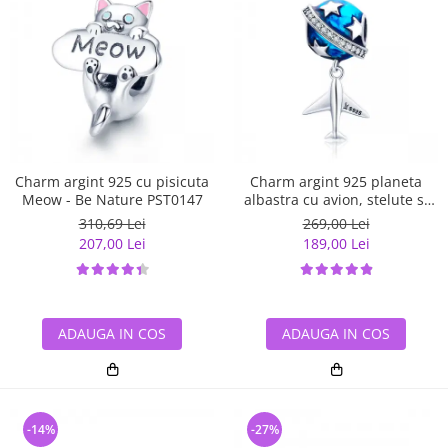
Charm argint 925 cu pisicuta
Charm argint 925 planeta
Meow - Be Nature PST0147
albastra cu avion, stelute si
zirconii albe PST0149
310,69 Lei
269,00 Lei
207,00 Lei
189,00 Lei
ADAUGA IN COS
ADAUGA IN COS
-14%
-27%