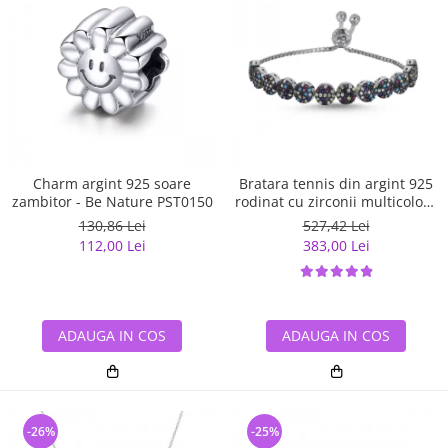
Charm argint 925 soare
Bratara tennis din argint 925
zambitor - Be Nature PST0150
rodinat cu zirconii multicolore
- Be Elegant BTU0108
130,86 Lei
527,42 Lei
112,00 Lei
383,00 Lei
ADAUGA IN COS
ADAUGA IN COS
-26%
-25%