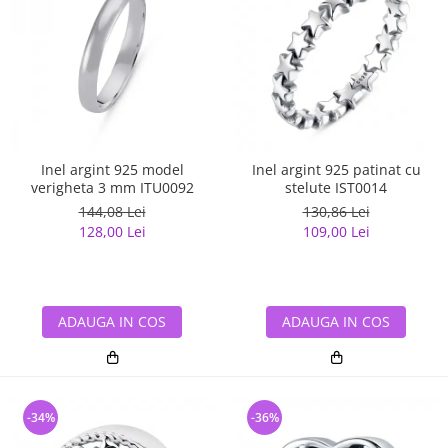
Inel argint 925 model
Inel argint 925 patinat cu
verigheta 3 mm ITU0092
stelute IST0014
144,08 Lei
130,86 Lei
128,00 Lei
109,00 Lei
ADAUGA IN COS
ADAUGA IN COS
-34%
-36%