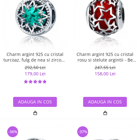
Charm argint 925 cu cristal
Charm argint 925 cu cristal
turcoaz, fulg de nea si zirconii
rosu si stelute argintii - Be
albe - Be Nature PST0110
Nature PST0115
292,50 Lei
247,55 Lei
179,00 Lei
158,00 Lei
ADAUGA IN COS
ADAUGA IN COS
-36%
-37%