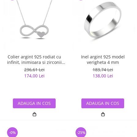
Colier argint 925 rodiat cu
Inel argint 925 model
infinit, inimioara si zirconii
verigheta 4 mm
albe - Infinite You CTU0067
236,61 Lei
183,74 Lei
174,00 Lei
138,00 Lei
ADAUGA IN COS
ADAUGA IN COS
-0%
-25%