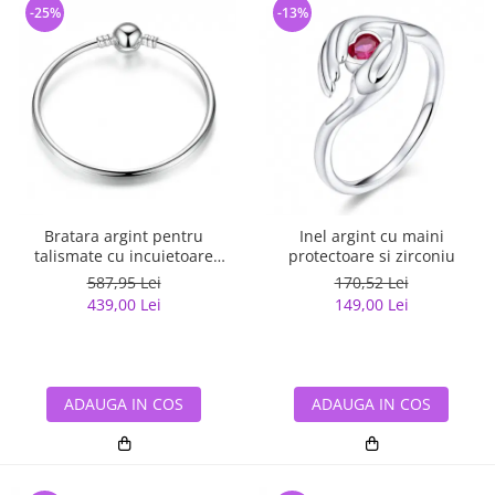
-25%
-13%
Bratara argint pentru
Inel argint cu maini
talismate cu incuietoare
protectoare si zirconiu
sferica
587,95 Lei
170,52 Lei
439,00 Lei
149,00 Lei
ADAUGA IN COS
ADAUGA IN COS