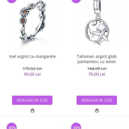
Inel argint cu margarete
Talisman argint glob
pamantesc cu avion
170,52 Lei
144,08 Lei
99,00 Lei
79,00 Lei
ADAUGA IN COS
ADAUGA IN COS
-45%
-36%