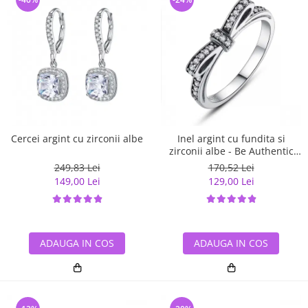
Cercei argint cu zirconii albe
Inel argint cu fundita si
zirconii albe - Be Authentic
IST0007
249,83 Lei
170,52 Lei
149,00 Lei
129,00 Lei
ADAUGA IN COS
ADAUGA IN COS