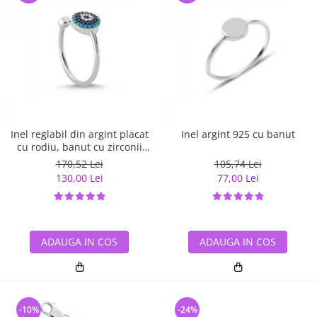
Inel reglabil din argint placat
Inel argint 925 cu banut
cu rodiu, banut cu zirconii
albe si albastre
170,52 Lei
105,74 Lei
130,00 Lei
77,00 Lei
ADAUGA IN COS
ADAUGA IN COS
-10%
-24%