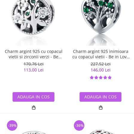
Charm argint 925 cu copacul
Charm argint 925 inimioara
vietii si zirconii verzi - Be
cu copacul vietii - Be in Love
Nature PST0059
PST0105
170,76 Lei
227,52 Lei
113,00 Lei
146,00 Lei
ADAUGA IN COS
ADAUGA IN COS
-39%
-36%