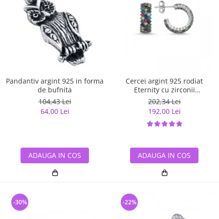
Pandantiv argint 925 in forma
Cercei argint 925 rodiat
de bufnita
Eternity cu zirconii
multicolore ETU0028
104,43 Lei
202,34 Lei
64,00 Lei
192,00 Lei
ADAUGA IN COS
ADAUGA IN COS
-30%
-22%