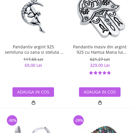
Pandantiv argint 925
Pandantiv masiv din argint
semiluna cu zana si steluta -
925 cu Hamsa Mana lui
Be Fantastic PSX0560
Fatima
117,65 Lei
621,27 Lei
69,00 Lei
329,00 Lei
ADAUGA IN COS
ADAUGA IN COS
-30%
-29%