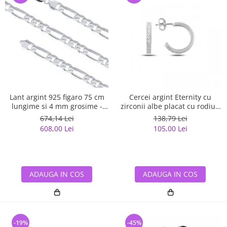
Lant argint 925 figaro 75 cm
Cercei argint Eternity cu
lungime si 4 mm grosime -
zirconii albe placat cu rodiu -
Classical You LSX0141
ETU0153
674,14 Lei
138,79 Lei
608,00 Lei
105,00 Lei
ADAUGA IN COS
ADAUGA IN COS
-19%
-45%