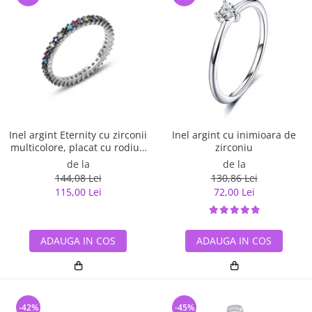
Inel argint Eternity cu zirconii
Inel argint cu inimioara de
multicolore, placat cu rodiu -
zirconiu
ITU0229
de la
de la
144,08 Lei
130,86 Lei
115,00 Lei
72,00 Lei
ADAUGA IN COS
ADAUGA IN COS
-42%
-45%