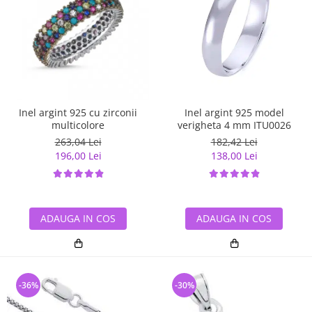
Inel argint 925 cu zirconii
Inel argint 925 model
multicolore
verigheta 4 mm ITU0026
263,04 Lei
182,42 Lei
196,00 Lei
138,00 Lei
ADAUGA IN COS
ADAUGA IN COS
-36%
-30%