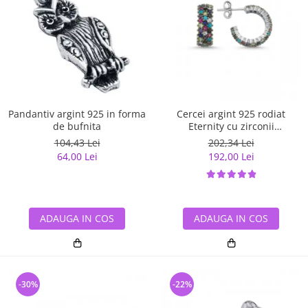
Pandantiv argint 925 in forma
Cercei argint 925 rodiat
de bufnita
Eternity cu zirconii
multicolore ETU0028
104,43 Lei
202,34 Lei
64,00 Lei
192,00 Lei
ADAUGA IN COS
ADAUGA IN COS
-30%
-22%