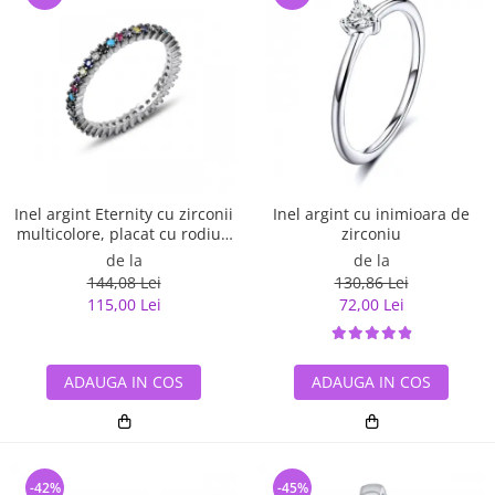
Inel argint Eternity cu zirconii
Inel argint cu inimioara de
multicolore, placat cu rodiu -
zirconiu
ITU0229
de la
de la
144,08 Lei
130,86 Lei
115,00 Lei
72,00 Lei
ADAUGA IN COS
ADAUGA IN COS
-42%
-45%