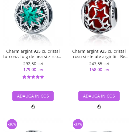
Charm argint 925 cu cristal
Charm argint 925 cu cristal
turcoaz, fulg de nea si zirconii
rosu si stelute argintii - Be
albe - Be Nature PST0110
Nature PST0115
292,50 Lei
247,55 Lei
179,00 Lei
158,00 Lei
ADAUGA IN COS
ADAUGA IN COS
-36%
-37%