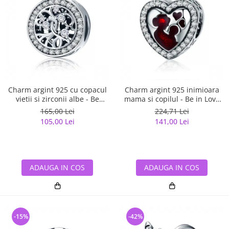
Charm argint 925 cu copacul
Charm argint 925 inimioara
vietii si zirconii albe - Be
mama si copilul - Be in Love
Nature PST0120
PST0122
165,00 Lei
224,71 Lei
105,00 Lei
141,00 Lei
ADAUGA IN COS
ADAUGA IN COS
-15%
-42%