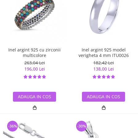
Inel argint 925 cu zirconii
Inel argint 925 model
multicolore
verigheta 4 mm ITU0026
263,04 Lei
182,42 Lei
196,00 Lei
138,00 Lei
ADAUGA IN COS
ADAUGA IN COS
-36%
-30%