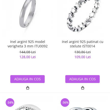
Inel argint 925 model
Inel argint 925 patinat cu
verigheta 3 mm ITU0092
stelute IST0014
144,08 Lei
130,86 Lei
128,00 Lei
109,00 Lei
ADAUGA IN COS
ADAUGA IN COS
-34%
-36%