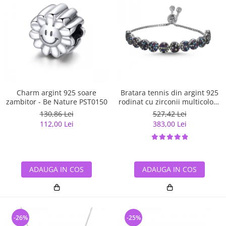
Charm argint 925 soare
Bratara tennis din argint 925
zambitor - Be Nature PST0150
rodinat cu zirconii multicolore
- Be Elegant BTU0108
130,86 Lei
527,42 Lei
112,00 Lei
383,00 Lei
ADAUGA IN COS
ADAUGA IN COS
-26%
-25%