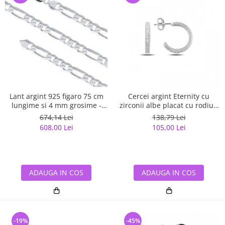
Lant argint 925 figaro 75 cm
Cercei argint Eternity cu
lungime si 4 mm grosime -
zirconii albe placat cu rodiu -
Classical You LSX0141
ETU0153
674,14 Lei
138,79 Lei
608,00 Lei
105,00 Lei
ADAUGA IN COS
ADAUGA IN COS
-19%
-45%