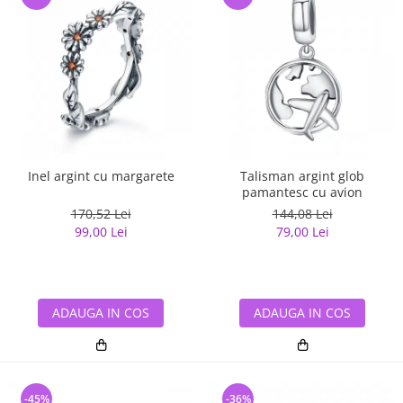
Inel argint cu margarete
Talisman argint glob
pamantesc cu avion
170,52 Lei
144,08 Lei
99,00 Lei
79,00 Lei
ADAUGA IN COS
ADAUGA IN COS
-45%
-36%