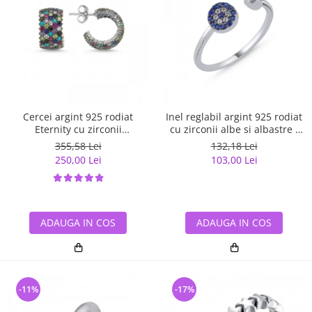
Cercei argint 925 rodiat
Inel reglabil argint 925 rodiat
Eternity cu zirconii
cu zirconii albe si albastre -
multicolore ETU0036
Be Elegant ITU0109
355,58 Lei
132,18 Lei
250,00 Lei
103,00 Lei
ADAUGA IN COS
ADAUGA IN COS
-11%
-17%