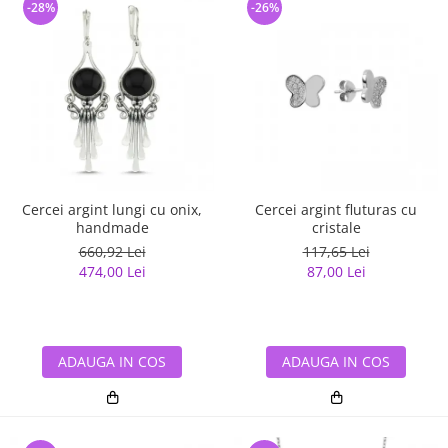
-28%
-26%
Cercei argint lungi cu onix,
Cercei argint fluturas cu
handmade
cristale
660,92 Lei
117,65 Lei
474,00 Lei
87,00 Lei
ADAUGA IN COS
ADAUGA IN COS