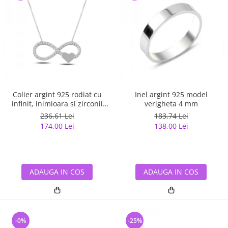
Colier argint 925 rodiat cu
Inel argint 925 model
infinit, inimioara si zirconii
verigheta 4 mm
albe - Infinite You CTU0067
236,61 Lei
183,74 Lei
174,00 Lei
138,00 Lei
ADAUGA IN COS
ADAUGA IN COS
-0%
-25%