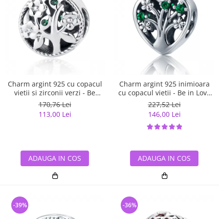
Charm argint 925 cu copacul
Charm argint 925 inimioara
vietii si zirconii verzi - Be
cu copacul vietii - Be in Love
Nature PST0059
PST0105
170,76 Lei
227,52 Lei
113,00 Lei
146,00 Lei
ADAUGA IN COS
ADAUGA IN COS
-39%
-36%