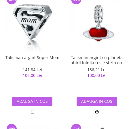
Talisman argint Super Mom
Talisman argint cu planeta
iubirii inimia rosie si zirconii
albe
141,84 Lei
156,21 Lei
106,00 Lei
100,00 Lei
ADAUGA IN COS
ADAUGA IN COS
-40%
-24%