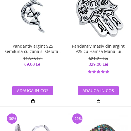
Pandantiv argint 925
Pandantiv masiv din argint
semiluna cu zana si steluta -
925 cu Hamsa Mana lui
Be Fantastic PSX0560
Fatima
117,65 Lei
621,27 Lei
69,00 Lei
329,00 Lei
ADAUGA IN COS
ADAUGA IN COS
-30%
-29%