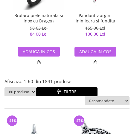
Bijuterii argint cu pietre
Pandantive mireasa
semipretioase
Bijuterii de Lux
Bijuterii argint placat cu aur
Bratara piele naturala si
Pandantiv argint
Pan
Bijuterii gotice si rock
inox cu Dragon
inimioara si fundita
Bijuterii argint cu diverse
Bijuterii Handmade
98,63 Lei
155,00 Lei
materiale
84,00 Lei
100,00 Lei
Bijuterii fantezie
Bijuterii argint cu murano
Casete si cutii de bijuterii
ADAUGA IN COS
ADAUGA IN COS
Bijuterii tungsten
Accesorii Piele
Cadouri
Afiseaza:
1-
60
din
1841
produse
Solutii si lavete de curatare
bijuterii argint
FILTRE
-41%
-47%