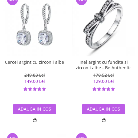
Cercei argint cu zirconii albe
Inel argint cu fundita si
zirconii albe - Be Authentic
IST0007
249,83 Lei
170,52 Lei
149,00 Lei
129,00 Lei
ADAUGA IN COS
ADAUGA IN COS