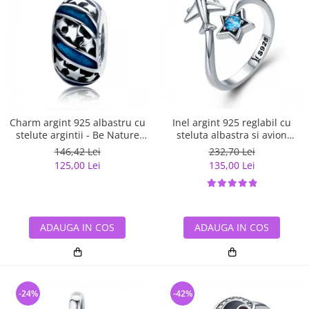
Charm argint 925 albastru cu
Inel argint 925 reglabil cu
stelute argintii - Be Nature
steluta albastra si avion
PST0123
argintiu - Be Nature IST0047
146,42 Lei
232,70 Lei
125,00 Lei
135,00 Lei
ADAUGA IN COS
ADAUGA IN COS
-24%
-42%