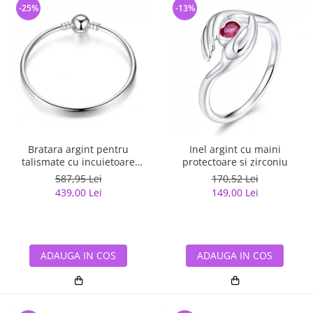
-25%
-13%
Bratara argint pentru
Inel argint cu maini
talismate cu incuietoare
protectoare si zirconiu
sferica
587,95 Lei
170,52 Lei
439,00 Lei
149,00 Lei
ADAUGA IN COS
ADAUGA IN COS