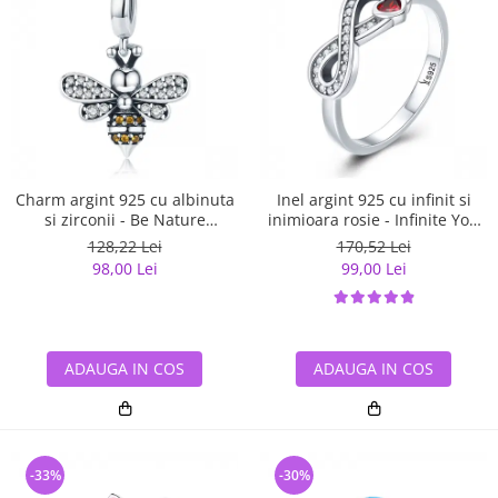
Charm argint 925 cu albinuta
Inel argint 925 cu infinit si
si zirconii - Be Nature
inimioara rosie - Infinite You
PST0143
IST0062
128,22 Lei
170,52 Lei
98,00 Lei
99,00 Lei
ADAUGA IN COS
ADAUGA IN COS
-33%
-30%