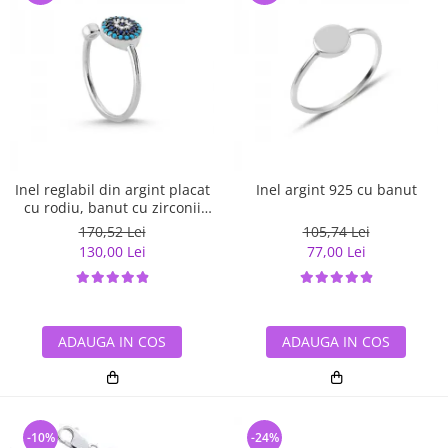
Inel reglabil din argint placat
Inel argint 925 cu banut
cu rodiu, banut cu zirconii
albe si albastre
170,52 Lei
105,74 Lei
130,00 Lei
77,00 Lei
ADAUGA IN COS
ADAUGA IN COS
-10%
-24%