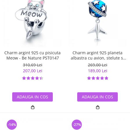
Charm argint 925 cu pisicuta
Charm argint 925 planeta
Meow - Be Nature PST0147
albastra cu avion, stelute si
zirconii albe PST0149
310,69 Lei
269,00 Lei
207,00 Lei
189,00 Lei
ADAUGA IN COS
ADAUGA IN COS
-14%
-27%