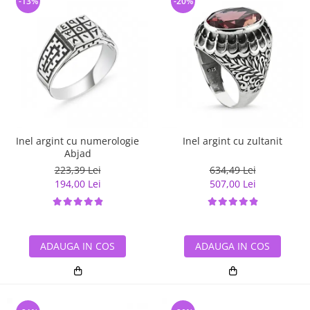
-13%
-20%
Inel argint cu numerologie
Inel argint cu zultanit
Abjad
223,39 Lei
634,49 Lei
194,00 Lei
507,00 Lei
ADAUGA IN COS
ADAUGA IN COS