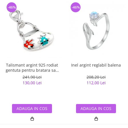
-46%
-46%
Talismant argint 925 rodiat
Inel argint reglabil balena
gentuta pentru bratara sau
lant
241,90 Lei
208,20 Lei
130,00 Lei
112,00 Lei
ADAUGA IN COS
ADAUGA IN COS