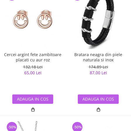
Cercei argint fete zambitoare
Bratara neagra din piele
placati cu aur roz
naturala si inox
132,18 Lei
174,89 Lei
65,00 Lei
87,00 Lei
ADAUGA IN COS
ADAUGA IN COS
-50%
-50%