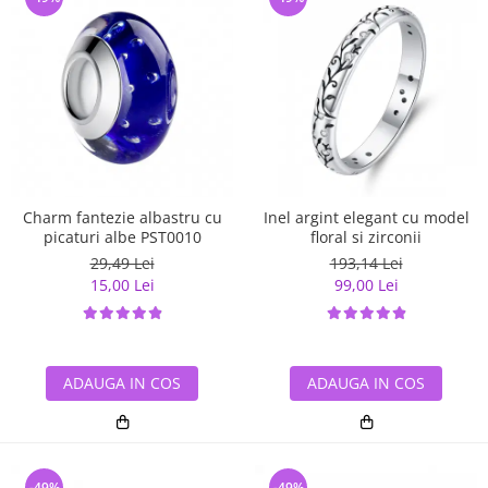
Charm fantezie albastru cu
Inel argint elegant cu model
picaturi albe PST0010
floral si zirconii
29,49 Lei
193,14 Lei
15,00 Lei
99,00 Lei
ADAUGA IN COS
ADAUGA IN COS
-49%
-49%