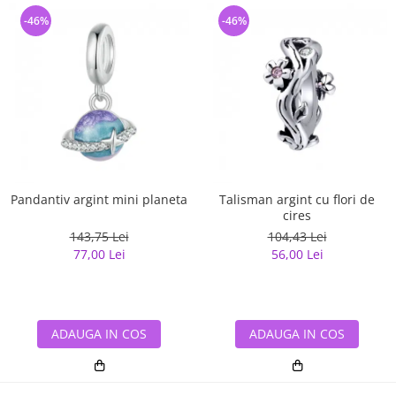
-46%
-46%
Pandantiv argint mini planeta
Talisman argint cu flori de
cires
143,75 Lei
104,43 Lei
77,00 Lei
56,00 Lei
ADAUGA IN COS
ADAUGA IN COS