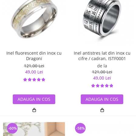
Inel antistres lat din inox cu
Inel fluorescent din inox cu
cifre / cadran, ISTF0001
Dragoni
de la
121,00 Lei
121,00 Lei
49,00 Lei
49,00 Lei
ADAUGA IN COS
ADAUGA IN COS
-60%
-58%