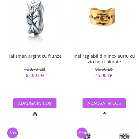
Talisman argint cu frunze
Inel reglabil din inox auriu cu
zirconii colorate
138,79 Lei
96,60 Lei
62,00 Lei
45,00 Lei
ADAUGA IN COS
ADAUGA IN COS
-53%
-53%