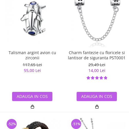
Talisman argint avion cu
Charm fantezie cu floricele si
zirconii
lantisor de siguranta PST0001
117,65 Lei
29,49 Lei
55,00 Lei
14,00 Lei
ADAUGA IN COS
ADAUGA IN COS
-52%
-51%