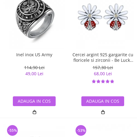
Inel inox US Army
Cercei argint 925 gargarite cu
floricele si zirconii - Be Lucky
EST0022
114,90 Lei
157,30 Lei
49,00 Lei
68,00 Lei
ADAUGA IN COS
ADAUGA IN COS
-55%
-53%