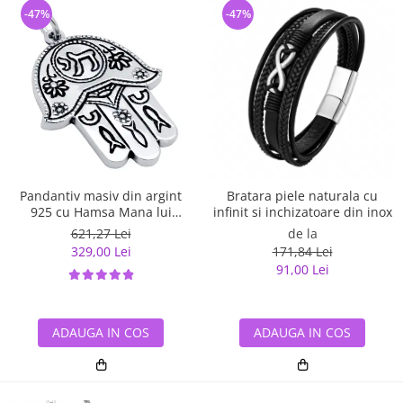
-47%
-47%
Pandantiv masiv din argint
Bratara piele naturala cu
925 cu Hamsa Mana lui
infinit si inchizatoare din inox
Fatima
621,27 Lei
de la
329,00 Lei
171,84 Lei
91,00 Lei
ADAUGA IN COS
ADAUGA IN COS