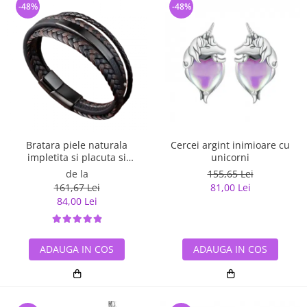
-48%
-48%
Bratara piele naturala
Cercei argint inimioare cu
impletita si placuta si
unicorni
inchizatoare din inox
de la
155,65 Lei
161,67 Lei
81,00 Lei
84,00 Lei
ADAUGA IN COS
ADAUGA IN COS