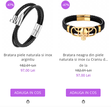
-47%
-47%
Bratara piele naturala si inox
Bratara neagra din piele
argintiu
naturala si inox cu Craniu de
Viking
182,01 Lei
de la
97,00 Lei
182,01 Lei
97,00 Lei
ADAUGA IN COS
ADAUGA IN COS