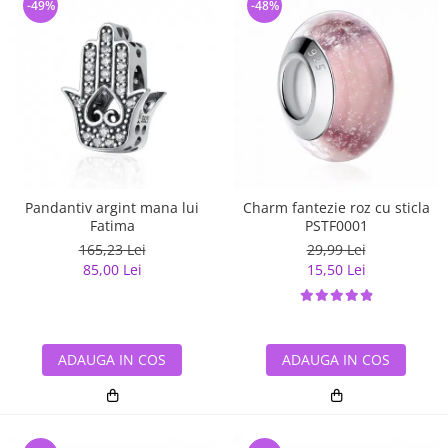
-49%
-48%
Pandantiv argint mana lui
Charm fantezie roz cu sticla
Fatima
PSTF0001
165,23 Lei
29,99 Lei
85,00 Lei
15,50 Lei
ADAUGA IN COS
ADAUGA IN COS