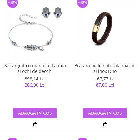
-48%
-48%
Set argint cu mana lui Fatima
Bratara piele naturala maron
si ochi de deochi
si inox Duo
398,14 Lei
167,77 Lei
206,00 Lei
87,00 Lei
ADAUGA IN COS
ADAUGA IN COS