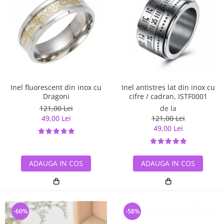
Inel antistres lat din inox cu
Inel fluorescent din inox cu
cifre / cadran, ISTF0001
Dragoni
de la
121,00 Lei
121,00 Lei
49,00 Lei
49,00 Lei
ADAUGA IN COS
ADAUGA IN COS
-60%
-58%