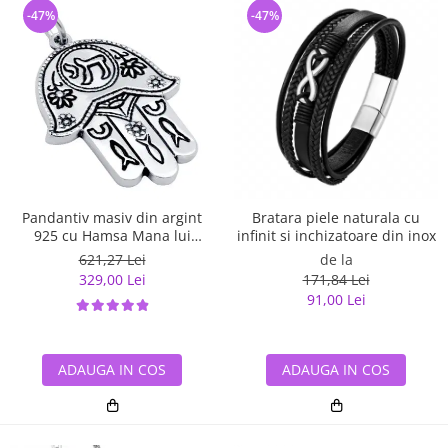
-47%
-47%
Pandantiv masiv din argint
Bratara piele naturala cu
925 cu Hamsa Mana lui
infinit si inchizatoare din inox
Fatima
621,27 Lei
de la
329,00 Lei
171,84 Lei
91,00 Lei
ADAUGA IN COS
ADAUGA IN COS