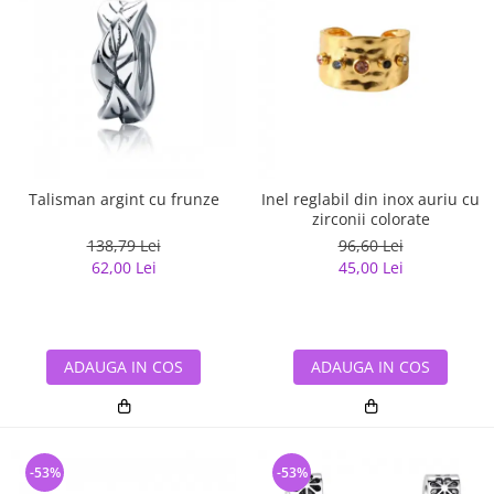
Talisman argint cu frunze
Inel reglabil din inox auriu cu
zirconii colorate
138,79 Lei
96,60 Lei
62,00 Lei
45,00 Lei
ADAUGA IN COS
ADAUGA IN COS
-53%
-53%