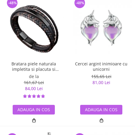
-48%
-48%
Bratara piele naturala
Cercei argint inimioare cu
impletita si placuta si
unicorni
inchizatoare din inox
de la
155,65 Lei
161,67 Lei
81,00 Lei
84,00 Lei
ADAUGA IN COS
ADAUGA IN COS