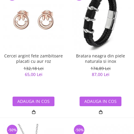
Cercei argint fete zambitoare
Bratara neagra din piele
placati cu aur roz
naturala si inox
132,18 Lei
174,89 Lei
65,00 Lei
87,00 Lei
ADAUGA IN COS
ADAUGA IN COS
-50%
-50%