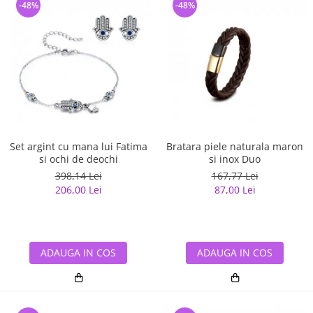
-48%
-48%
Set argint cu mana lui Fatima
Bratara piele naturala maron
si ochi de deochi
si inox Duo
398,14 Lei
167,77 Lei
206,00 Lei
87,00 Lei
ADAUGA IN COS
ADAUGA IN COS