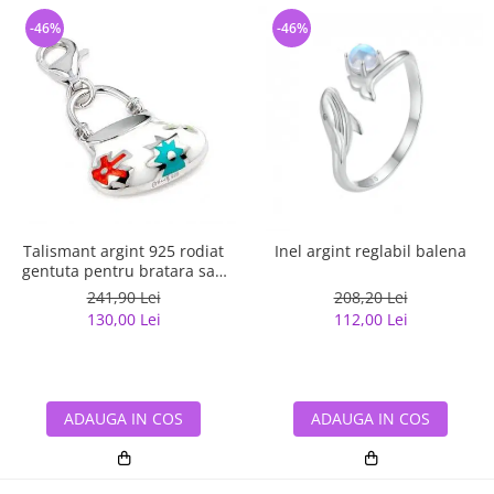
-46%
-46%
Talismant argint 925 rodiat
Inel argint reglabil balena
gentuta pentru bratara sau
lant
241,90 Lei
208,20 Lei
130,00 Lei
112,00 Lei
ADAUGA IN COS
ADAUGA IN COS