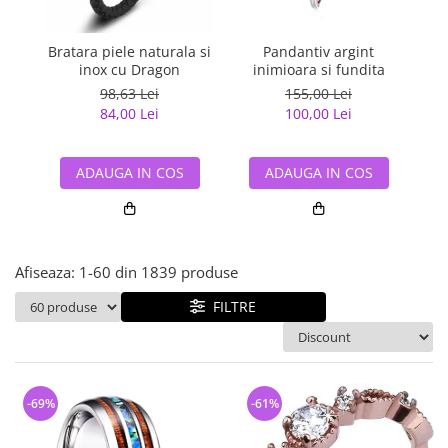
Bijuterii argint cu pietre
Pandantive mireasa
semipretioase
Bijuterii de Lux
Bijuterii argint placat cu aur
Bratara piele naturala si
Pandantiv argint
Pan
Bijuterii gotice si rock
inox cu Dragon
inimioara si fundita
Bijuterii argint cu diverse
Bijuterii Handmade
98,63 Lei
155,00 Lei
materiale
84,00 Lei
100,00 Lei
Bijuterii fantezie
Bijuterii argint cu murano
Casete si cutii de bijuterii
ADAUGA IN COS
ADAUGA IN COS
Bijuterii tungsten
Accesorii Piele
Cadouri
Afiseaza:
1-
60
din
1839
produse
Solutii si lavete de curatare
bijuterii argint
FILTRE
-69%
-61%