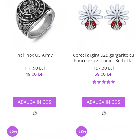
Inel inox US Army
Cercei argint 925 gargarite cu
floricele si zirconii - Be Lucky
EST0022
114,90 Lei
157,30 Lei
49,00 Lei
68,00 Lei
ADAUGA IN COS
ADAUGA IN COS
-55%
-53%