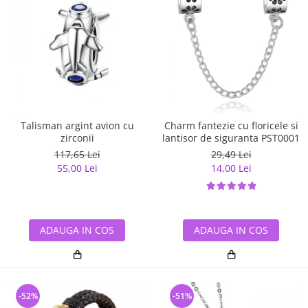
Talisman argint avion cu
Charm fantezie cu floricele si
zirconii
lantisor de siguranta PST0001
117,65 Lei
29,49 Lei
55,00 Lei
14,00 Lei
ADAUGA IN COS
ADAUGA IN COS
-52%
-51%