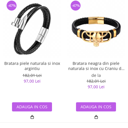
-47%
-47%
Bratara piele naturala si inox
Bratara neagra din piele
argintiu
naturala si inox cu Craniu de
Viking
182,01 Lei
de la
97,00 Lei
182,01 Lei
97,00 Lei
ADAUGA IN COS
ADAUGA IN COS