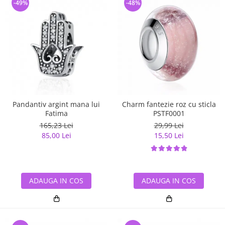
-49%
-48%
Pandantiv argint mana lui
Charm fantezie roz cu sticla
Fatima
PSTF0001
165,23 Lei
29,99 Lei
85,00 Lei
15,50 Lei
ADAUGA IN COS
ADAUGA IN COS