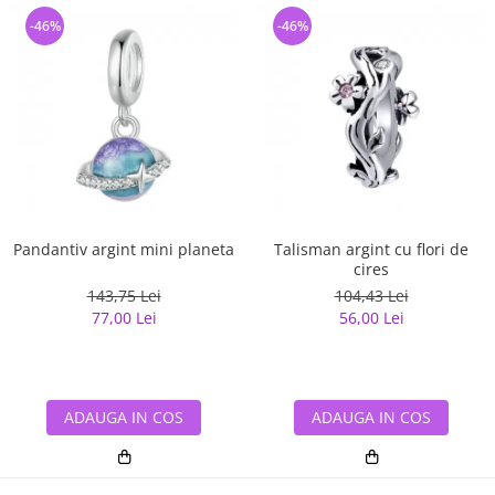
-46%
-46%
Pandantiv argint mini planeta
Talisman argint cu flori de
cires
143,75 Lei
104,43 Lei
77,00 Lei
56,00 Lei
ADAUGA IN COS
ADAUGA IN COS