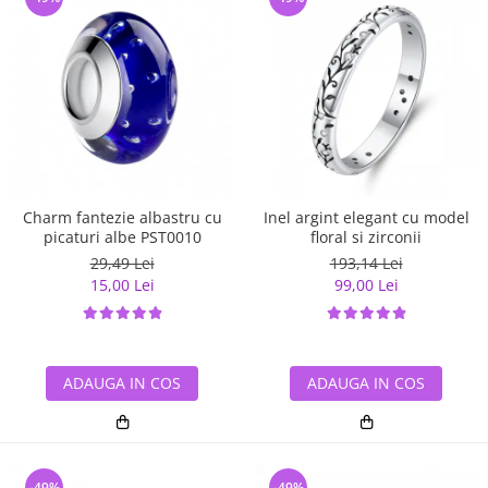
Charm fantezie albastru cu
Inel argint elegant cu model
picaturi albe PST0010
floral si zirconii
29,49 Lei
193,14 Lei
15,00 Lei
99,00 Lei
ADAUGA IN COS
ADAUGA IN COS
-49%
-49%