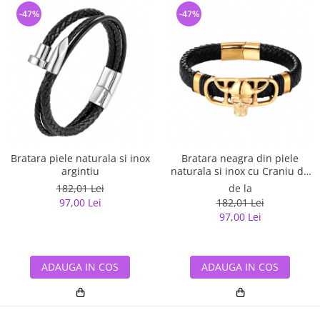
-47%
-47%
Bratara piele naturala si inox
Bratara neagra din piele
argintiu
naturala si inox cu Craniu de
Viking
182,01 Lei
de la
97,00 Lei
182,01 Lei
97,00 Lei
ADAUGA IN COS
ADAUGA IN COS