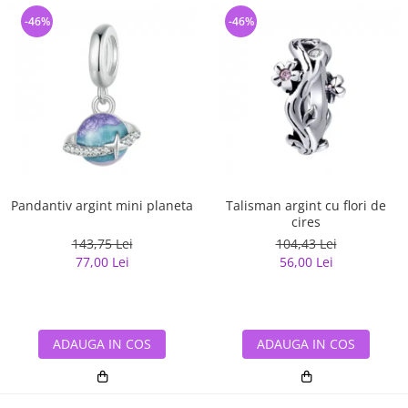
-46%
-46%
Pandantiv argint mini planeta
Talisman argint cu flori de
cires
143,75 Lei
104,43 Lei
77,00 Lei
56,00 Lei
ADAUGA IN COS
ADAUGA IN COS