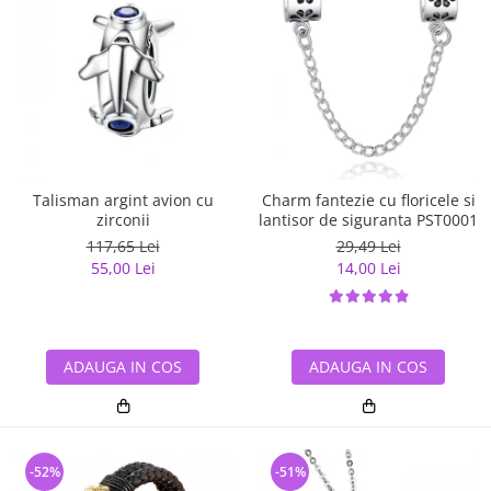
Talisman argint avion cu
Charm fantezie cu floricele si
zirconii
lantisor de siguranta PST0001
117,65 Lei
29,49 Lei
55,00 Lei
14,00 Lei
ADAUGA IN COS
ADAUGA IN COS
-52%
-51%