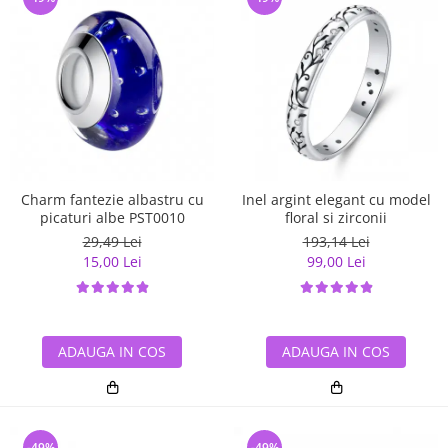
Charm fantezie albastru cu
Inel argint elegant cu model
picaturi albe PST0010
floral si zirconii
29,49 Lei
193,14 Lei
15,00 Lei
99,00 Lei
ADAUGA IN COS
ADAUGA IN COS
-49%
-49%