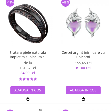
-48%
-48%
Bratara piele naturala
Cercei argint inimioare cu
impletita si placuta si
unicorni
inchizatoare din inox
de la
155,65 Lei
161,67 Lei
81,00 Lei
84,00 Lei
ADAUGA IN COS
ADAUGA IN COS