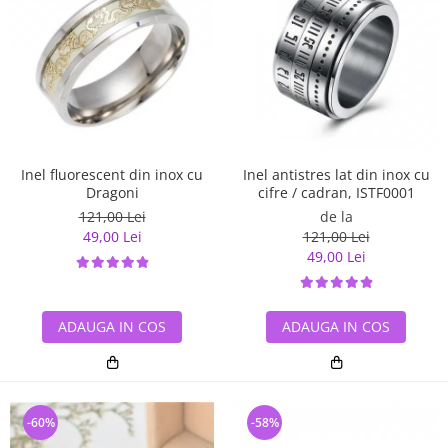
Inel antistres lat din inox cu
Inel fluorescent din inox cu
cifre / cadran, ISTF0001
Dragoni
de la
121,00 Lei
121,00 Lei
49,00 Lei
49,00 Lei
ADAUGA IN COS
ADAUGA IN COS
-60%
-58%