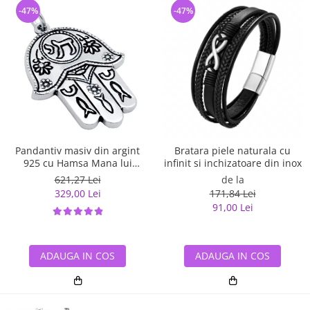
-47%
-47%
Pandantiv masiv din argint
Bratara piele naturala cu
925 cu Hamsa Mana lui
infinit si inchizatoare din inox
Fatima
621,27 Lei
de la
329,00 Lei
171,84 Lei
91,00 Lei
ADAUGA IN COS
ADAUGA IN COS