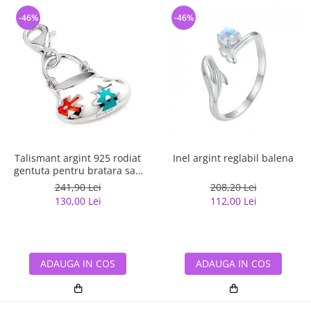
-46%
-46%
Talismant argint 925 rodiat
Inel argint reglabil balena
gentuta pentru bratara sau
lant
241,90 Lei
208,20 Lei
130,00 Lei
112,00 Lei
ADAUGA IN COS
ADAUGA IN COS