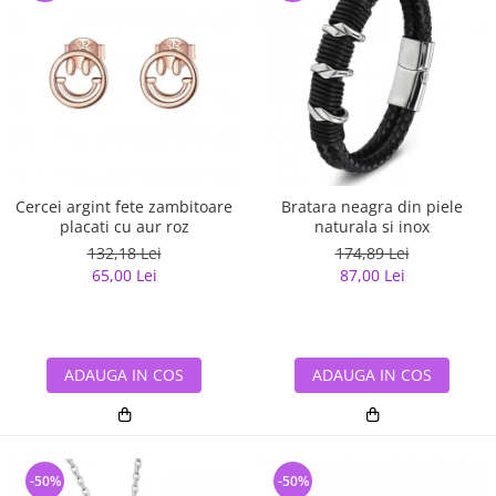
Cercei argint fete zambitoare
Bratara neagra din piele
placati cu aur roz
naturala si inox
132,18 Lei
174,89 Lei
65,00 Lei
87,00 Lei
ADAUGA IN COS
ADAUGA IN COS
-50%
-50%