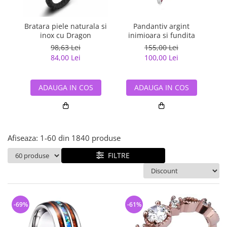
Bijuterii argint cu pietre
Pandantive mireasa
semipretioase
Bijuterii de Lux
Bijuterii argint placat cu aur
Bratara piele naturala si
Pandantiv argint
Pan
Bijuterii gotice si rock
inox cu Dragon
inimioara si fundita
Bijuterii argint cu diverse
Bijuterii Handmade
98,63 Lei
155,00 Lei
materiale
84,00 Lei
100,00 Lei
Bijuterii fantezie
Bijuterii argint cu murano
Casete si cutii de bijuterii
ADAUGA IN COS
ADAUGA IN COS
Bijuterii tungsten
Accesorii Piele
Cadouri
Afiseaza:
1-
60
din
1840
produse
Solutii si lavete de curatare
bijuterii argint
FILTRE
-69%
-61%