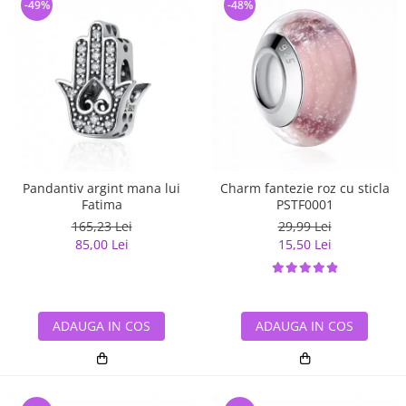
-49%
-48%
Pandantiv argint mana lui
Charm fantezie roz cu sticla
Fatima
PSTF0001
165,23 Lei
29,99 Lei
85,00 Lei
15,50 Lei
ADAUGA IN COS
ADAUGA IN COS