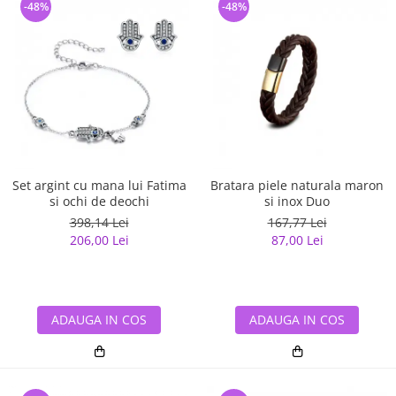
-48%
-48%
Set argint cu mana lui Fatima
Bratara piele naturala maron
si ochi de deochi
si inox Duo
398,14 Lei
167,77 Lei
206,00 Lei
87,00 Lei
ADAUGA IN COS
ADAUGA IN COS