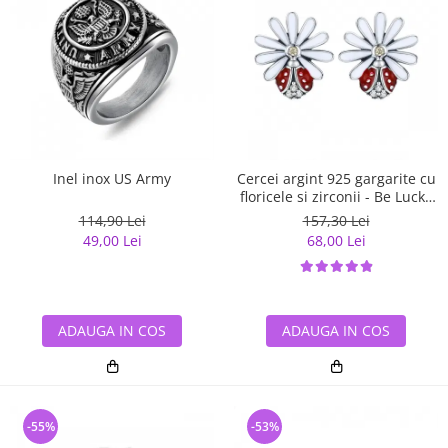
Inel inox US Army
Cercei argint 925 gargarite cu
floricele si zirconii - Be Lucky
EST0022
114,90 Lei
157,30 Lei
49,00 Lei
68,00 Lei
ADAUGA IN COS
ADAUGA IN COS
-55%
-53%