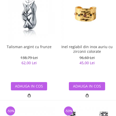
Talisman argint cu frunze
Inel reglabil din inox auriu cu
zirconii colorate
138,79 Lei
96,60 Lei
62,00 Lei
45,00 Lei
ADAUGA IN COS
ADAUGA IN COS
-53%
-53%