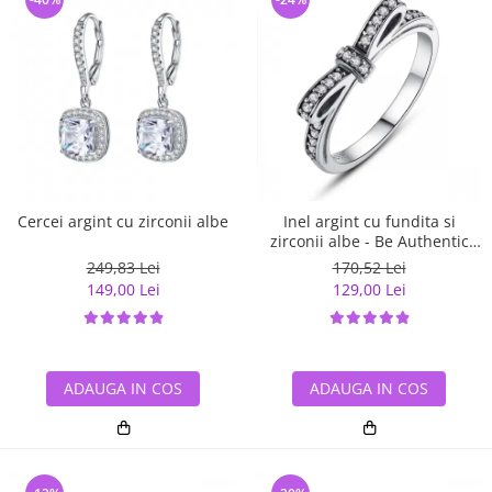
Cercei argint cu zirconii albe
Inel argint cu fundita si
zirconii albe - Be Authentic
IST0007
249,83 Lei
170,52 Lei
149,00 Lei
129,00 Lei
ADAUGA IN COS
ADAUGA IN COS