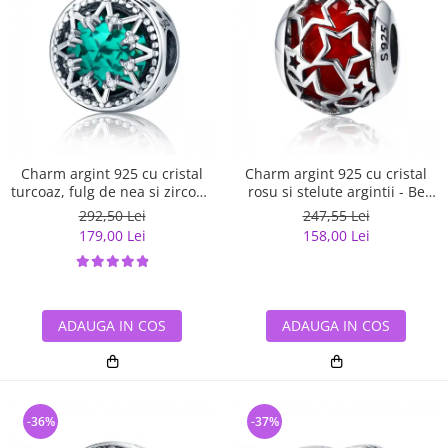
Charm argint 925 cu cristal
Charm argint 925 cu cristal
turcoaz, fulg de nea si zirconii
rosu si stelute argintii - Be
albe - Be Nature PST0110
Nature PST0115
292,50 Lei
247,55 Lei
179,00 Lei
158,00 Lei
ADAUGA IN COS
ADAUGA IN COS
-36%
-37%