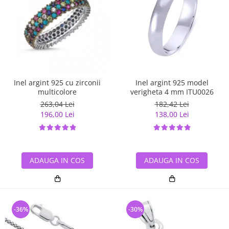
Inel argint 925 cu zirconii
Inel argint 925 model
multicolore
verigheta 4 mm ITU0026
263,04 Lei
182,42 Lei
196,00 Lei
138,00 Lei
ADAUGA IN COS
ADAUGA IN COS
-36%
-30%