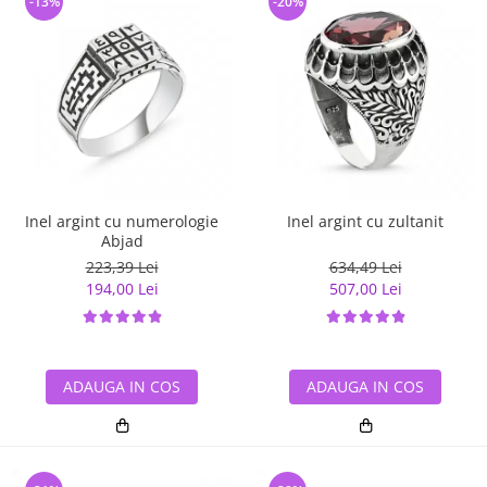
-13%
-20%
Inel argint cu numerologie
Inel argint cu zultanit
Abjad
223,39 Lei
634,49 Lei
194,00 Lei
507,00 Lei
ADAUGA IN COS
ADAUGA IN COS