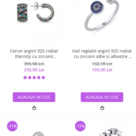
Cercei argint 925 rodiat
Inel reglabil argint 925 rodiat
Eternity cu zirconii
cu zirconii albe si albastre -
multicolore ETU0036
Be Elegant ITU0109
355,58 Lei
132,18 Lei
250,00 Lei
103,00 Lei
ADAUGA IN COS
ADAUGA IN COS
-11%
-17%