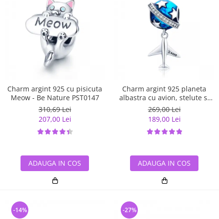
Charm argint 925 cu pisicuta
Charm argint 925 planeta
Meow - Be Nature PST0147
albastra cu avion, stelute si
zirconii albe PST0149
310,69 Lei
269,00 Lei
207,00 Lei
189,00 Lei
ADAUGA IN COS
ADAUGA IN COS
-14%
-27%