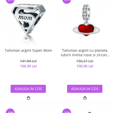
Talisman argint Super Mom
Talisman argint cu planeta
iubirii inimia rosie si zirconii
albe
141,84 Lei
156,21 Lei
106,00 Lei
100,00 Lei
ADAUGA IN COS
ADAUGA IN COS
-40%
-24%