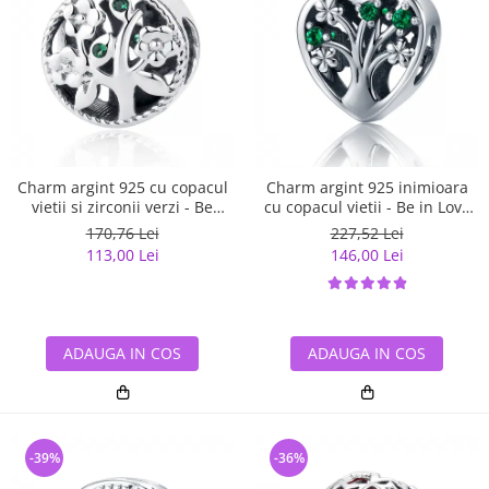
Charm argint 925 cu copacul
Charm argint 925 inimioara
vietii si zirconii verzi - Be
cu copacul vietii - Be in Love
Nature PST0059
PST0105
170,76 Lei
227,52 Lei
113,00 Lei
146,00 Lei
ADAUGA IN COS
ADAUGA IN COS
-39%
-36%