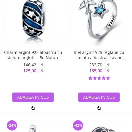
Charm argint 925 albastru cu
Inel argint 925 reglabil cu
stelute argintii - Be Nature
steluta albastra si avion
PST0123
argintiu - Be Nature IST0047
146,42 Lei
232,70 Lei
125,00 Lei
135,00 Lei
ADAUGA IN COS
ADAUGA IN COS
-24%
-42%