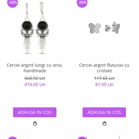
-28%
-26%
Cercei argint lungi cu onix,
Cercei argint fluturas cu
handmade
cristale
660,92 Lei
117,65 Lei
474,00 Lei
87,00 Lei
ADAUGA IN COS
ADAUGA IN COS