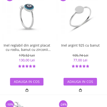
Inel reglabil din argint placat
Inel argint 925 cu banut
cu rodiu, banut cu zirconii
albe si albastre
170,52 Lei
105,74 Lei
130,00 Lei
77,00 Lei
ADAUGA IN COS
ADAUGA IN COS
-10%
-24%