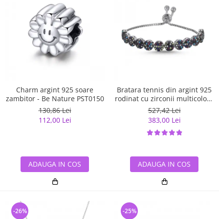
Charm argint 925 soare
Bratara tennis din argint 925
zambitor - Be Nature PST0150
rodinat cu zirconii multicolore
- Be Elegant BTU0108
130,86 Lei
527,42 Lei
112,00 Lei
383,00 Lei
ADAUGA IN COS
ADAUGA IN COS
-26%
-25%