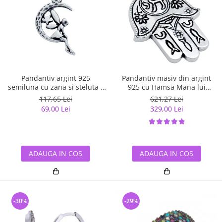
Pandantiv argint 925
Pandantiv masiv din argint
semiluna cu zana si steluta -
925 cu Hamsa Mana lui
Be Fantastic PSX0560
Fatima
117,65 Lei
621,27 Lei
69,00 Lei
329,00 Lei
ADAUGA IN COS
ADAUGA IN COS
-30%
-29%