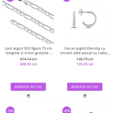
Lant argint 925 figaro 75 cm
Cercei argint Eternity cu
lungime si 4 mm grosime -
zirconii albe placat cu rodiu -
Classical You LSX0141
ETU0153
674,14 Lei
138,79 Lei
608,00 Lei
105,00 Lei
ADAUGA IN COS
ADAUGA IN COS
-19%
-45%