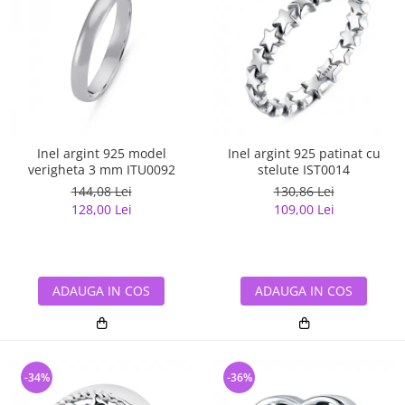
Inel argint 925 model
Inel argint 925 patinat cu
verigheta 3 mm ITU0092
stelute IST0014
144,08 Lei
130,86 Lei
128,00 Lei
109,00 Lei
ADAUGA IN COS
ADAUGA IN COS
-34%
-36%