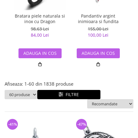
Bijuterii argint cu pietre
Pandantive mireasa
semipretioase
Bijuterii de Lux
Bijuterii argint placat cu aur
Bratara piele naturala si
Pandantiv argint
Pan
Bijuterii gotice si rock
inox cu Dragon
inimioara si fundita
Bijuterii argint cu diverse
Bijuterii Handmade
98,63 Lei
155,00 Lei
materiale
84,00 Lei
100,00 Lei
Bijuterii fantezie
Bijuterii argint cu murano
Casete si cutii de bijuterii
ADAUGA IN COS
ADAUGA IN COS
Bijuterii tungsten
Accesorii Piele
Cadouri
Afiseaza:
1-
60
din
1838
produse
Solutii si lavete de curatare
bijuterii argint
FILTRE
-41%
-47%