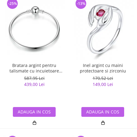
-25%
-13%
Bratara argint pentru
Inel argint cu maini
talismate cu incuietoare
protectoare si zirconiu
sferica
587,95 Lei
170,52 Lei
439,00 Lei
149,00 Lei
ADAUGA IN COS
ADAUGA IN COS