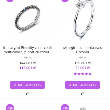
Inel argint Eternity cu zirconii
Inel argint cu inimioara de
multicolore, placat cu rodiu -
zirconiu
ITU0229
de la
de la
144,08 Lei
130,86 Lei
115,00 Lei
72,00 Lei
ADAUGA IN COS
ADAUGA IN COS
-42%
-45%