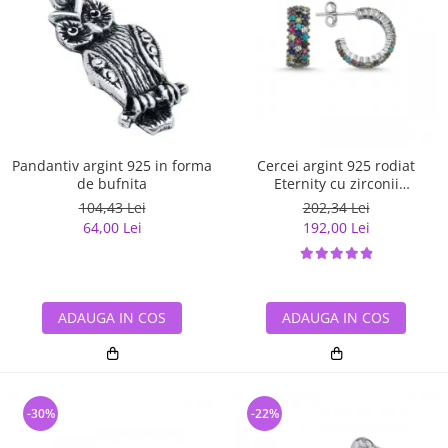
Pandantiv argint 925 in forma
Cercei argint 925 rodiat
de bufnita
Eternity cu zirconii
multicolore ETU0028
104,43 Lei
202,34 Lei
64,00 Lei
192,00 Lei
ADAUGA IN COS
ADAUGA IN COS
-30%
-22%