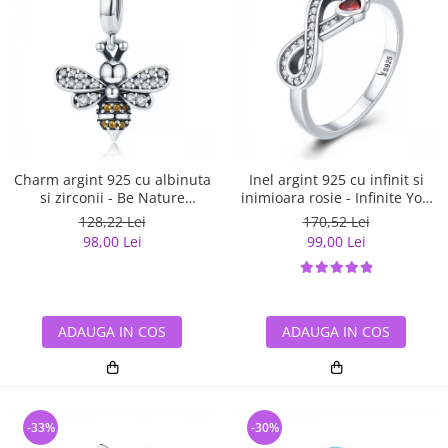
Charm argint 925 cu albinuta
Inel argint 925 cu infinit si
si zirconii - Be Nature
inimioara rosie - Infinite You
PST0143
IST0062
128,22 Lei
170,52 Lei
98,00 Lei
99,00 Lei
ADAUGA IN COS
ADAUGA IN COS
-33%
-30%