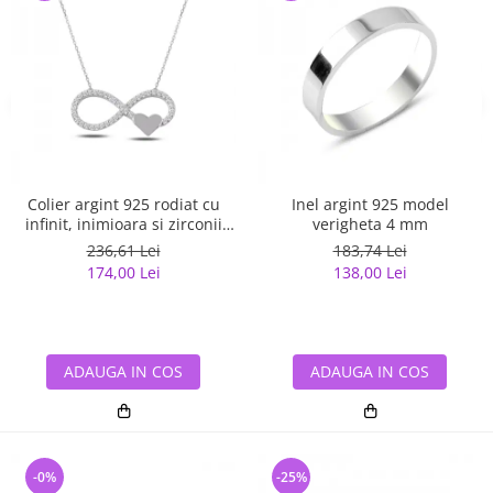
Colier argint 925 rodiat cu
Inel argint 925 model
infinit, inimioara si zirconii
verigheta 4 mm
albe - Infinite You CTU0067
236,61 Lei
183,74 Lei
174,00 Lei
138,00 Lei
ADAUGA IN COS
ADAUGA IN COS
-0%
-25%