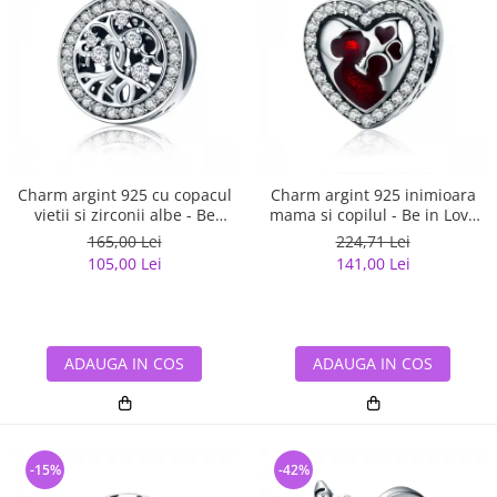
Charm argint 925 cu copacul
Charm argint 925 inimioara
vietii si zirconii albe - Be
mama si copilul - Be in Love
Nature PST0120
PST0122
165,00 Lei
224,71 Lei
105,00 Lei
141,00 Lei
ADAUGA IN COS
ADAUGA IN COS
-15%
-42%