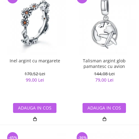
Inel argint cu margarete
Talisman argint glob
pamantesc cu avion
170,52 Lei
144,08 Lei
99,00 Lei
79,00 Lei
ADAUGA IN COS
ADAUGA IN COS
-45%
-36%