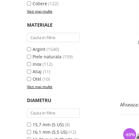
Bijuterii argint cu pietre
Pandantive mireasa
Coliere
(122)
semipretioase
Bijuterii de Lux
Vezi mai multe
Bijuterii argint placat cu aur
Bijuterii gotice si rock
MATERIALE
Bijuterii argint cu diverse
Bijuterii Handmade
materiale
Bijuterii fantezie
Bijuterii argint cu murano
Casete si cutii de bijuterii
Argint
(1540)
Bijuterii tungsten
Piele naturala
(159)
Inox
(112)
Accesorii Piele
Aliaj
(11)
Cadouri
Otel
(10)
Solutii si lavete de curatare
Vezi mai multe
bijuterii argint
DIAMETRU
Afiseaza:
15,7 mm (5 US)
(8)
16,1 mm (5,5 US)
(12)
-69%