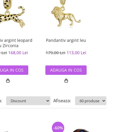
v argint leopard
Pandantiv argint leu
Pandantiv argi
u Zirconia
 Lei
168,00 Lei
179,00 Lei
113,00 Lei
90,00 Lei
59,
UGA IN COS
ADAUGA IN COS
ADAUGA IN
:
Afiseaza:
-60%