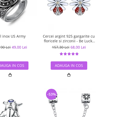
el inox US Army
Cercei argint 925 gargarite cu
floricele si zirconii - Be Lucky
EST0022
,90 Lei
49,00 Lei
157,30 Lei
68,00 Lei
DAUGA IN COS
ADAUGA IN COS
-53%