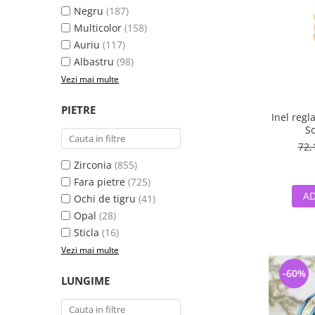
Negru
(187)
Multicolor
(158)
Auriu
(117)
Albastru
(98)
Vezi mai multe
PIETRE
Inel regl
So
72,
Zirconia
(855)
Fara pietre
(725)
AD
Ochi de tigru
(41)
Opal
(28)
Sticla
(16)
Vezi mai multe
-60%
LUNGIME