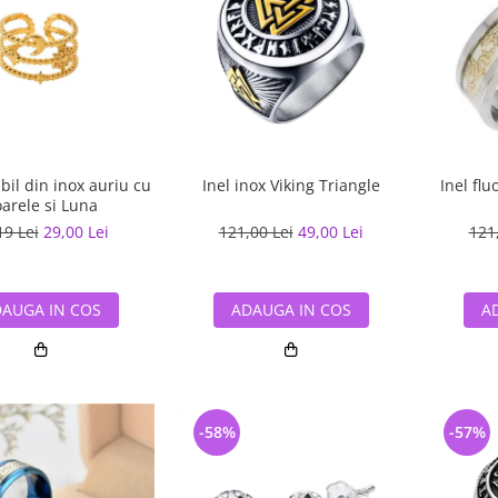
abil din inox auriu cu
Inel inox Viking Triangle
Inel flu
arele si Luna
19 Lei
29,00 Lei
121,00 Lei
49,00 Lei
121
AUGA IN COS
ADAUGA IN COS
A
-58%
-57%