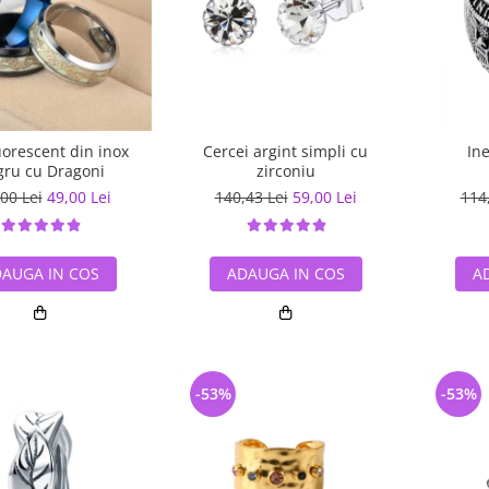
luorescent din inox
Cercei argint simpli cu
In
ru cu Dragoni
zirconiu
00 Lei
49,00 Lei
140,43 Lei
59,00 Lei
114
AUGA IN COS
ADAUGA IN COS
A
-53%
-53%