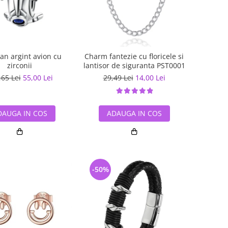
an argint avion cu
Charm fantezie cu floricele si
zirconii
lantisor de siguranta PST0001
,65 Lei
55,00 Lei
29,49 Lei
14,00 Lei
DAUGA IN COS
ADAUGA IN COS
-50%