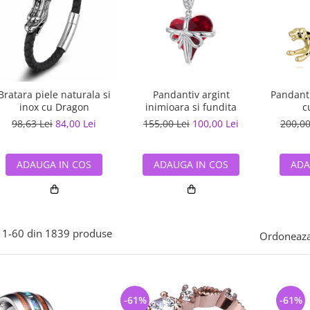
Bratara piele naturala si
Pandantiv argint
Pandanti
inox cu Dragon
inimioara si fundita
c
98,63 Lei
84,00 Lei
155,00 Lei
100,00 Lei
200,00
ADAUGA IN COS
ADAUGA IN COS
ADA
1-
60
din
1839
produse
Ordoneaza
-61%
-61%