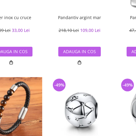
er inox cu cruce
Pandantiv argint mar
Pa
09 Lei
33,00 Lei
218,10 Lei
109,00 Lei
47,
AUGA IN COS
ADAUGA IN COS
A
-49%
-49%