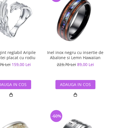
gint reglabil Aripile
Inel inox negru cu insertie de
tei placat cu rodiu
Abalone si Lemn Hawaiian
76 Lei
159,00 Lei
223,70 Lei
89,00 Lei
DAUGA IN COS
ADAUGA IN COS
-60%