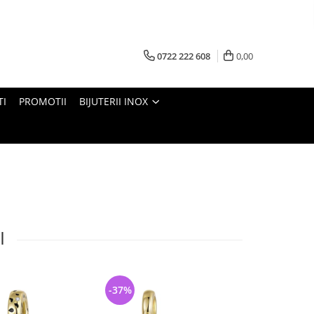
0722 222 608
0,00
TI
PROMOTII
BIJUTERII INOX
I
-37%
-34%