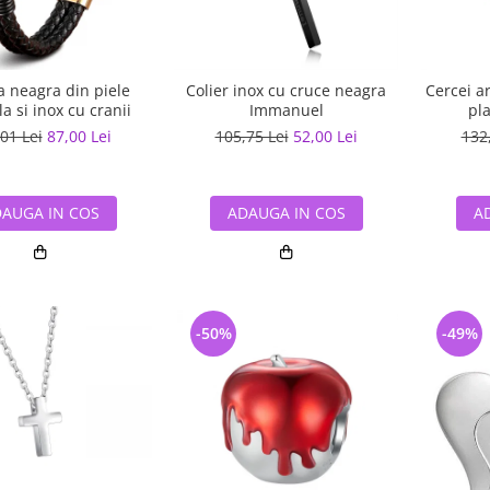
a neagra din piele
Colier inox cu cruce neagra
Cercei a
a si inox cu cranii
Immanuel
pla
01 Lei
87,00 Lei
105,75 Lei
52,00 Lei
132
AUGA IN COS
ADAUGA IN COS
A
-50%
-49%