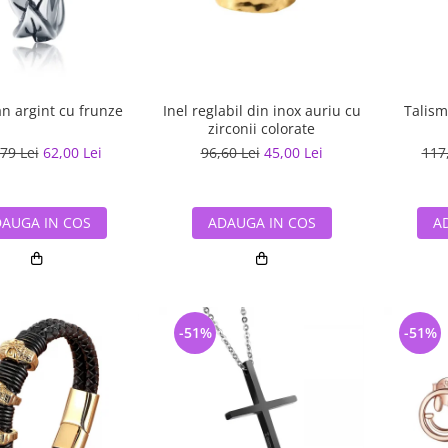
n argint cu frunze
Inel reglabil din inox auriu cu
Talism
zirconii colorate
79 Lei
62,00 Lei
96,60 Lei
45,00 Lei
117
AUGA IN COS
ADAUGA IN COS
A
-51%
-51%