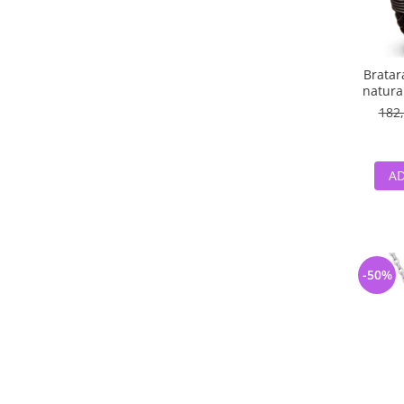
Bratar
natural
182,
AD
-50%