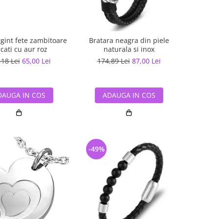
rgint fete zambitoare
Bratara neagra din piele
cati cu aur roz
naturala si inox
,18 Lei
65,00 Lei
174,89 Lei
87,00 Lei
DAUGA IN COS
ADAUGA IN COS
-49%