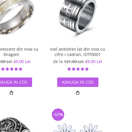
orescent din inox cu
Inel antistres lat din inox cu
Dragoni
cifre / cadran, ISTF0001
,00 Lei
49,00 Lei
de la
121,00 Lei
49,00 Lei
DAUGA IN COS
ADAUGA IN COS
-57%