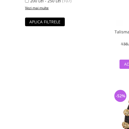
200 Lei - 250 Lei
(107)
Vezi mai multe
APLICA FILTRELE
Talisma
138,
AD
-52%