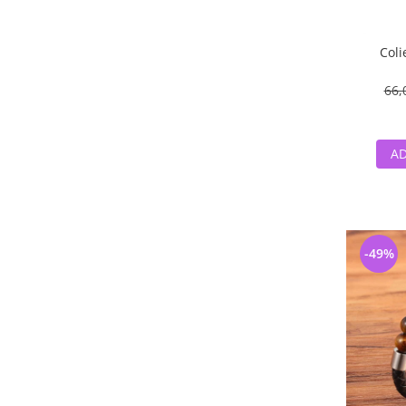
Coli
66,
AD
-49%