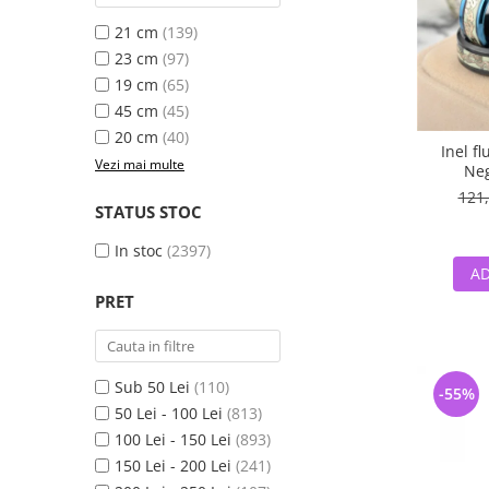
21 cm
(139)
23 cm
(97)
19 cm
(65)
45 cm
(45)
20 cm
(40)
Inel f
Vezi mai multe
Neg
121,
STATUS STOC
In stoc
(2397)
AD
PRET
Sub 50 Lei
(110)
-55%
50 Lei - 100 Lei
(813)
100 Lei - 150 Lei
(893)
150 Lei - 200 Lei
(241)