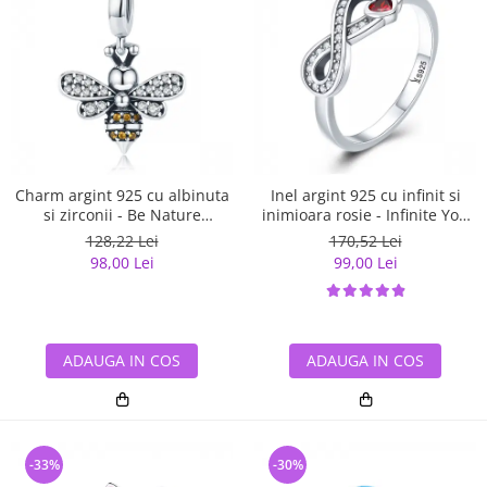
Charm argint 925 cu albinuta
Inel argint 925 cu infinit si
si zirconii - Be Nature
inimioara rosie - Infinite You
PST0143
IST0062
128,22 Lei
170,52 Lei
98,00 Lei
99,00 Lei
ADAUGA IN COS
ADAUGA IN COS
-33%
-30%