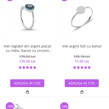
Inel reglabil din argint placat
Inel argint 925 cu banut
cu rodiu, banut cu zirconii
albe si albastre
170,52 Lei
105,74 Lei
130,00 Lei
77,00 Lei
ADAUGA IN COS
ADAUGA IN COS
-10%
-24%