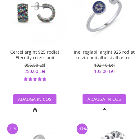
Cercei argint 925 rodiat
Inel reglabil argint 925 rodiat
Eternity cu zirconii
cu zirconii albe si albastre -
multicolore ETU0036
Be Elegant ITU0109
355,58 Lei
132,18 Lei
250,00 Lei
103,00 Lei
ADAUGA IN COS
ADAUGA IN COS
-11%
-17%