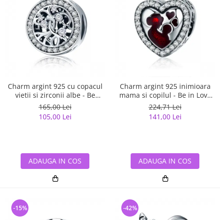
Charm argint 925 cu copacul
Charm argint 925 inimioara
vietii si zirconii albe - Be
mama si copilul - Be in Love
Nature PST0120
PST0122
165,00 Lei
224,71 Lei
105,00 Lei
141,00 Lei
ADAUGA IN COS
ADAUGA IN COS
-15%
-42%