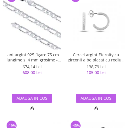
Lant argint 925 figaro 75 cm
Cercei argint Eternity cu
lungime si 4 mm grosime -
zirconii albe placat cu rodiu -
Classical You LSX0141
ETU0153
674,14 Lei
138,79 Lei
608,00 Lei
105,00 Lei
ADAUGA IN COS
ADAUGA IN COS
-19%
-45%