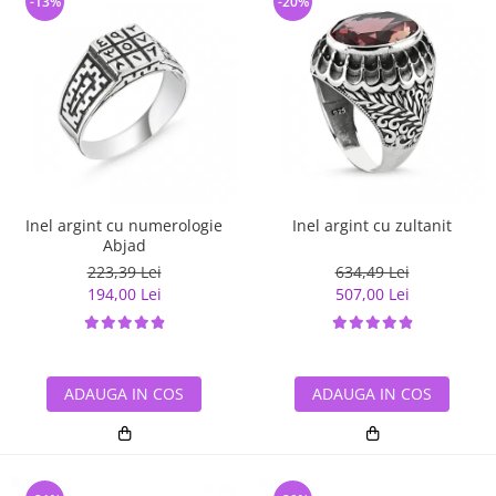
-13%
-20%
Inel argint cu numerologie
Inel argint cu zultanit
Abjad
223,39 Lei
634,49 Lei
194,00 Lei
507,00 Lei
ADAUGA IN COS
ADAUGA IN COS