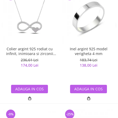
Colier argint 925 rodiat cu
Inel argint 925 model
infinit, inimioara si zirconii
verigheta 4 mm
albe - Infinite You CTU0067
236,61 Lei
183,74 Lei
174,00 Lei
138,00 Lei
ADAUGA IN COS
ADAUGA IN COS
-0%
-25%