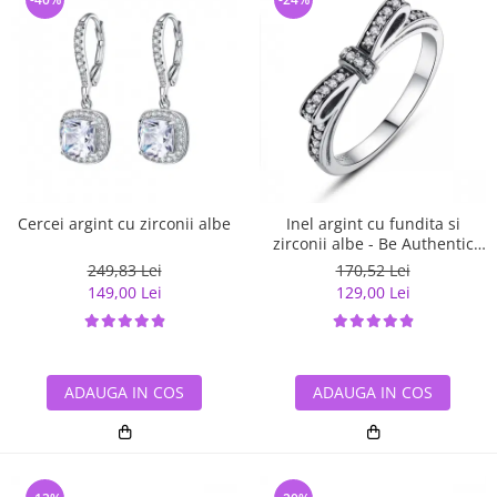
Cercei argint cu zirconii albe
Inel argint cu fundita si
zirconii albe - Be Authentic
IST0007
249,83 Lei
170,52 Lei
149,00 Lei
129,00 Lei
ADAUGA IN COS
ADAUGA IN COS