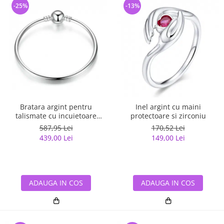
-25%
-13%
Bratara argint pentru
Inel argint cu maini
talismate cu incuietoare
protectoare si zirconiu
sferica
587,95 Lei
170,52 Lei
439,00 Lei
149,00 Lei
ADAUGA IN COS
ADAUGA IN COS