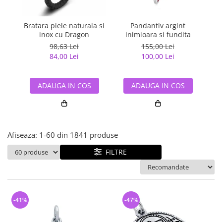
Bijuterii argint cu pietre
Pandantive mireasa
semipretioase
Bijuterii de Lux
Bijuterii argint placat cu aur
Bratara piele naturala si
Pandantiv argint
Pan
Bijuterii gotice si rock
inox cu Dragon
inimioara si fundita
Bijuterii argint cu diverse
Bijuterii Handmade
98,63 Lei
155,00 Lei
materiale
84,00 Lei
100,00 Lei
Bijuterii fantezie
Bijuterii argint cu murano
Casete si cutii de bijuterii
ADAUGA IN COS
ADAUGA IN COS
Bijuterii tungsten
Accesorii Piele
Cadouri
Afiseaza:
1-
60
din
1841
produse
Solutii si lavete de curatare
bijuterii argint
FILTRE
-41%
-47%