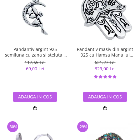
Pandantiv argint 925
Pandantiv masiv din argint
semiluna cu zana si steluta -
925 cu Hamsa Mana lui
Be Fantastic PSX0560
Fatima
117,65 Lei
621,27 Lei
69,00 Lei
329,00 Lei
ADAUGA IN COS
ADAUGA IN COS
-30%
-29%