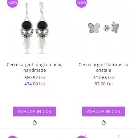
-28%
-26%
Cercei argint lungi cu onix,
Cercei argint fluturas cu
handmade
cristale
660,92 Lei
117,65 Lei
474,00 Lei
87,00 Lei
ADAUGA IN COS
ADAUGA IN COS