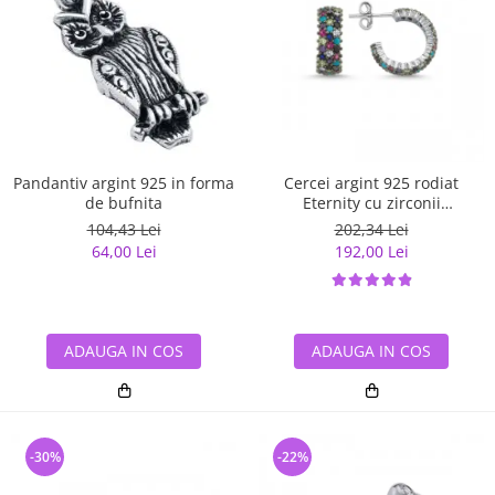
Pandantiv argint 925 in forma
Cercei argint 925 rodiat
de bufnita
Eternity cu zirconii
multicolore ETU0028
104,43 Lei
202,34 Lei
64,00 Lei
192,00 Lei
ADAUGA IN COS
ADAUGA IN COS
-30%
-22%