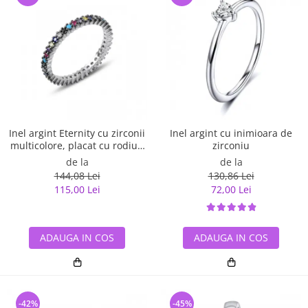
Inel argint Eternity cu zirconii
Inel argint cu inimioara de
multicolore, placat cu rodiu -
zirconiu
ITU0229
de la
de la
144,08 Lei
130,86 Lei
115,00 Lei
72,00 Lei
ADAUGA IN COS
ADAUGA IN COS
-42%
-45%