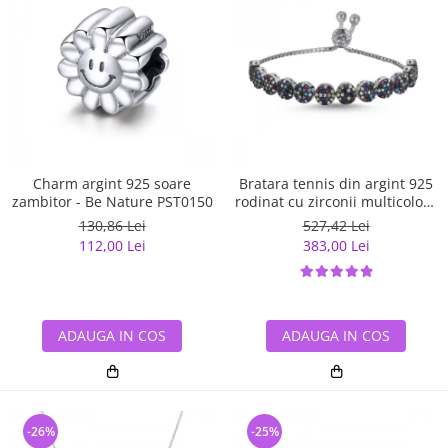
Charm argint 925 soare
Bratara tennis din argint 925
zambitor - Be Nature PST0150
rodinat cu zirconii multicolore
- Be Elegant BTU0108
130,86 Lei
527,42 Lei
112,00 Lei
383,00 Lei
ADAUGA IN COS
ADAUGA IN COS
-26%
-25%