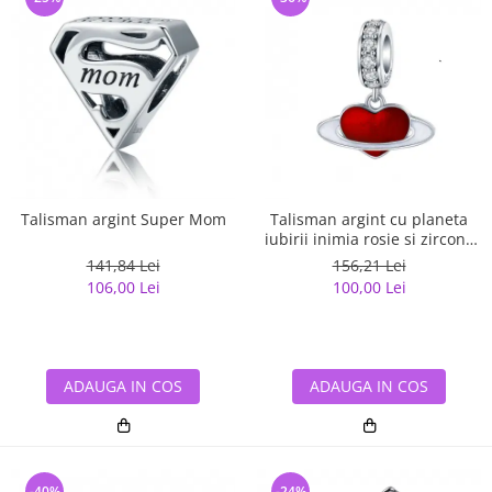
Talisman argint Super Mom
Talisman argint cu planeta
iubirii inimia rosie si zirconii
albe
141,84 Lei
156,21 Lei
106,00 Lei
100,00 Lei
ADAUGA IN COS
ADAUGA IN COS
-40%
-24%