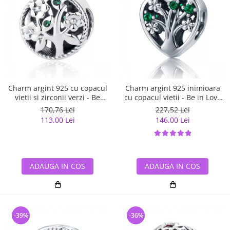
Charm argint 925 cu copacul
Charm argint 925 inimioara
vietii si zirconii verzi - Be
cu copacul vietii - Be in Love
Nature PST0059
PST0105
170,76 Lei
227,52 Lei
113,00 Lei
146,00 Lei
ADAUGA IN COS
ADAUGA IN COS
-39%
-36%