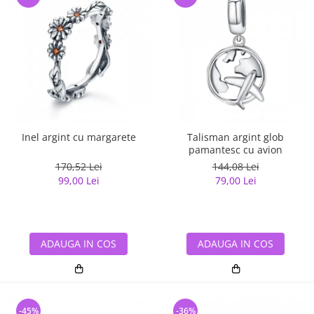
Inel argint cu margarete
Talisman argint glob
pamantesc cu avion
170,52 Lei
144,08 Lei
99,00 Lei
79,00 Lei
ADAUGA IN COS
ADAUGA IN COS
-45%
-36%