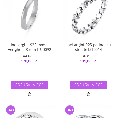
Inel argint 925 model
Inel argint 925 patinat cu
verigheta 3 mm ITU0092
stelute IST0014
144,08 Lei
130,86 Lei
128,00 Lei
109,00 Lei
ADAUGA IN COS
ADAUGA IN COS
-34%
-36%