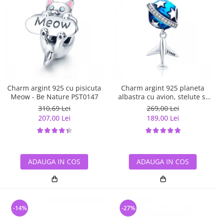
Charm argint 925 cu pisicuta
Charm argint 925 planeta
Meow - Be Nature PST0147
albastra cu avion, stelute si
zirconii albe PST0149
310,69 Lei
269,00 Lei
207,00 Lei
189,00 Lei
ADAUGA IN COS
ADAUGA IN COS
-14%
-27%