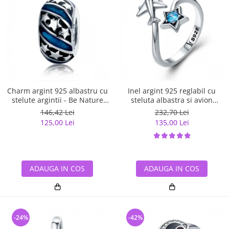
Charm argint 925 albastru cu
Inel argint 925 reglabil cu
stelute argintii - Be Nature
steluta albastra si avion
PST0123
argintiu - Be Nature IST0047
146,42 Lei
232,70 Lei
125,00 Lei
135,00 Lei
ADAUGA IN COS
ADAUGA IN COS
-24%
-42%