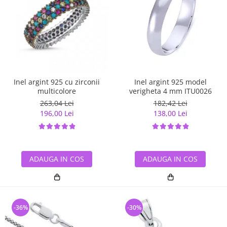
Inel argint 925 cu zirconii
Inel argint 925 model
multicolore
verigheta 4 mm ITU0026
263,04 Lei
182,42 Lei
196,00 Lei
138,00 Lei
ADAUGA IN COS
ADAUGA IN COS
-36%
-30%