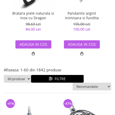
Bijuterii argint cu pietre
Pandantive mireasa
semipretioase
Bijuterii de Lux
Bijuterii argint placat cu aur
Bratara piele naturala si
Pandantiv argint
Pan
Bijuterii gotice si rock
inox cu Dragon
inimioara si fundita
Bijuterii argint cu diverse
Bijuterii Handmade
98,63 Lei
155,00 Lei
materiale
84,00 Lei
100,00 Lei
Bijuterii fantezie
Bijuterii argint cu murano
Casete si cutii de bijuterii
ADAUGA IN COS
ADAUGA IN COS
Bijuterii tungsten
Accesorii Piele
Cadouri
Afiseaza:
1-
60
din
1842
produse
Solutii si lavete de curatare
bijuterii argint
FILTRE
-41%
-47%