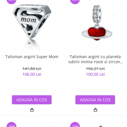
Talisman argint Super Mom
Talisman argint cu planeta
iubirii inimia rosie si zirconii
albe
141,84 Lei
156,21 Lei
106,00 Lei
100,00 Lei
ADAUGA IN COS
ADAUGA IN COS
-40%
-24%