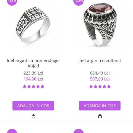
-13%
-20%
Inel argint cu numerologie
Inel argint cu zultanit
Abjad
223,39 Lei
634,49 Lei
194,00 Lei
507,00 Lei
ADAUGA IN COS
ADAUGA IN COS