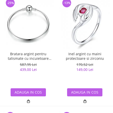
-25%
-13%
Bratara argint pentru
Inel argint cu maini
talismate cu incuietoare
protectoare si zirconiu
sferica
587,95 Lei
170,52 Lei
439,00 Lei
149,00 Lei
ADAUGA IN COS
ADAUGA IN COS