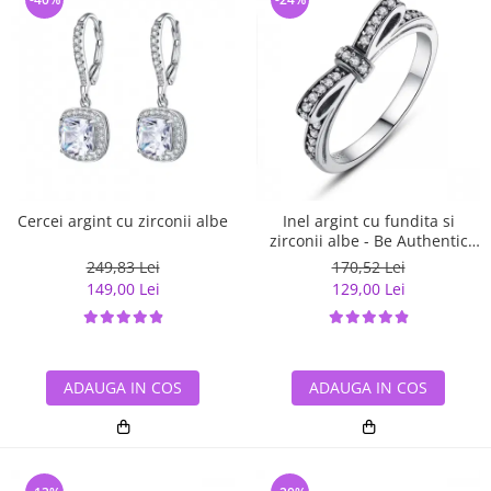
Cercei argint cu zirconii albe
Inel argint cu fundita si
zirconii albe - Be Authentic
IST0007
249,83 Lei
170,52 Lei
149,00 Lei
129,00 Lei
ADAUGA IN COS
ADAUGA IN COS