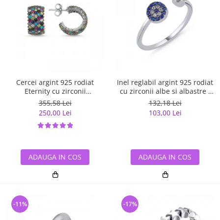
Cercei argint 925 rodiat
Inel reglabil argint 925 rodiat
Eternity cu zirconii
cu zirconii albe si albastre -
multicolore ETU0036
Be Elegant ITU0109
355,58 Lei
132,18 Lei
250,00 Lei
103,00 Lei
ADAUGA IN COS
ADAUGA IN COS
-11%
-17%