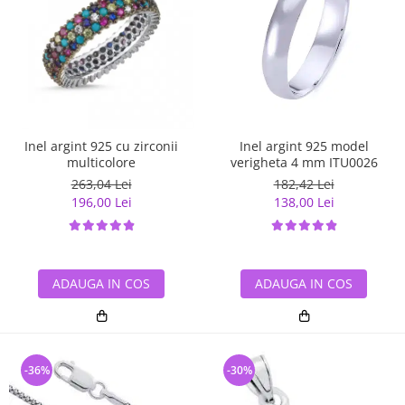
Inel argint 925 cu zirconii
Inel argint 925 model
multicolore
verigheta 4 mm ITU0026
263,04 Lei
182,42 Lei
196,00 Lei
138,00 Lei
ADAUGA IN COS
ADAUGA IN COS
-36%
-30%