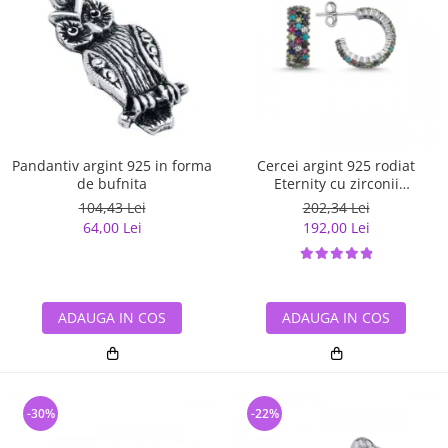
Pandantiv argint 925 in forma
Cercei argint 925 rodiat
de bufnita
Eternity cu zirconii
multicolore ETU0028
104,43 Lei
202,34 Lei
64,00 Lei
192,00 Lei
ADAUGA IN COS
ADAUGA IN COS
-30%
-22%