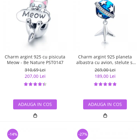
Charm argint 925 cu pisicuta
Charm argint 925 planeta
Meow - Be Nature PST0147
albastra cu avion, stelute si
zirconii albe PST0149
310,69 Lei
269,00 Lei
207,00 Lei
189,00 Lei
ADAUGA IN COS
ADAUGA IN COS
-14%
-27%