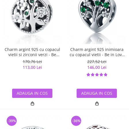
Charm argint 925 cu copacul
Charm argint 925 inimioara
vietii si zirconii verzi - Be
cu copacul vietii - Be in Love
Nature PST0059
PST0105
170,76 Lei
227,52 Lei
113,00 Lei
146,00 Lei
ADAUGA IN COS
ADAUGA IN COS
-39%
-36%