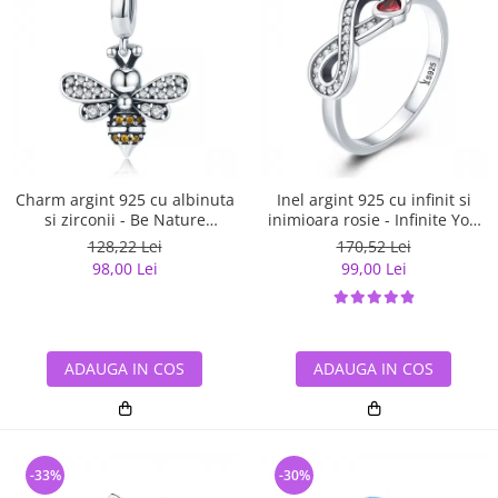
Charm argint 925 cu albinuta
Inel argint 925 cu infinit si
si zirconii - Be Nature
inimioara rosie - Infinite You
PST0143
IST0062
128,22 Lei
170,52 Lei
98,00 Lei
99,00 Lei
ADAUGA IN COS
ADAUGA IN COS
-33%
-30%