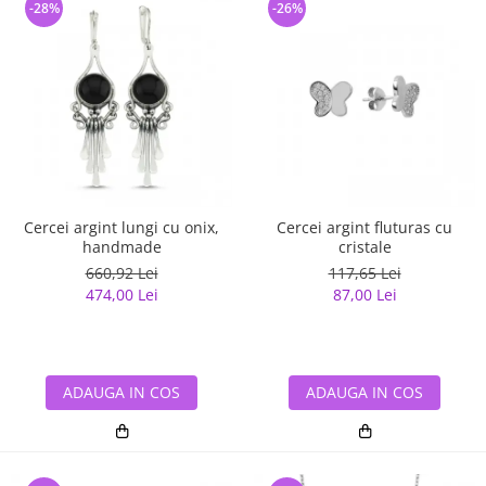
-28%
-26%
Cercei argint lungi cu onix,
Cercei argint fluturas cu
handmade
cristale
660,92 Lei
117,65 Lei
474,00 Lei
87,00 Lei
ADAUGA IN COS
ADAUGA IN COS