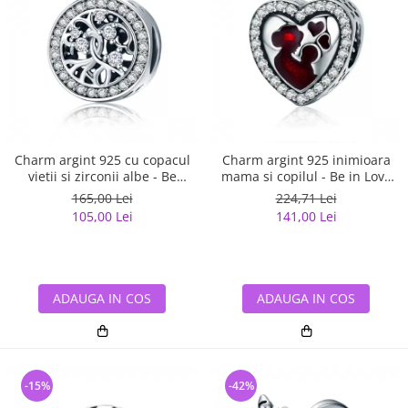
Charm argint 925 cu copacul
Charm argint 925 inimioara
vietii si zirconii albe - Be
mama si copilul - Be in Love
Nature PST0120
PST0122
165,00 Lei
224,71 Lei
105,00 Lei
141,00 Lei
ADAUGA IN COS
ADAUGA IN COS
-15%
-42%