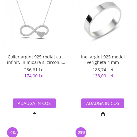
Colier argint 925 rodiat cu
Inel argint 925 model
infinit, inimioara si zirconii
verigheta 4 mm
albe - Infinite You CTU0067
236,61 Lei
183,74 Lei
174,00 Lei
138,00 Lei
ADAUGA IN COS
ADAUGA IN COS
-0%
-25%