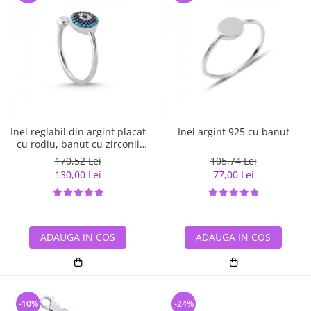
Inel reglabil din argint placat
Inel argint 925 cu banut
cu rodiu, banut cu zirconii
albe si albastre
170,52 Lei
105,74 Lei
130,00 Lei
77,00 Lei
ADAUGA IN COS
ADAUGA IN COS
-10%
-24%