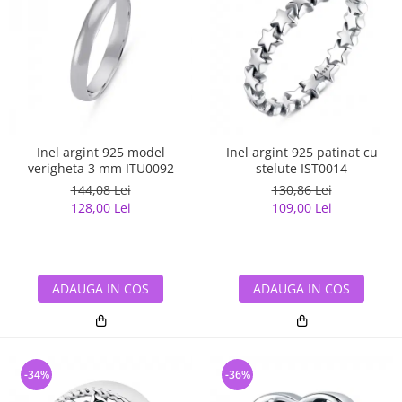
Inel argint 925 model
Inel argint 925 patinat cu
verigheta 3 mm ITU0092
stelute IST0014
144,08 Lei
130,86 Lei
128,00 Lei
109,00 Lei
ADAUGA IN COS
ADAUGA IN COS
-34%
-36%