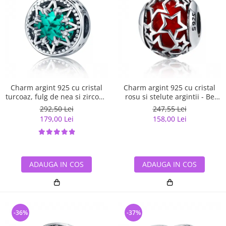
Charm argint 925 cu cristal
Charm argint 925 cu cristal
turcoaz, fulg de nea si zirconii
rosu si stelute argintii - Be
albe - Be Nature PST0110
Nature PST0115
292,50 Lei
247,55 Lei
179,00 Lei
158,00 Lei
ADAUGA IN COS
ADAUGA IN COS
-36%
-37%