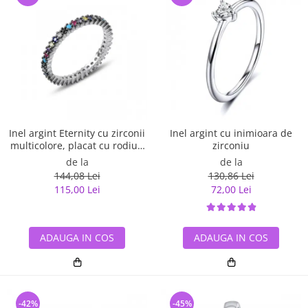
Inel argint Eternity cu zirconii
Inel argint cu inimioara de
multicolore, placat cu rodiu -
zirconiu
ITU0229
de la
de la
144,08 Lei
130,86 Lei
115,00 Lei
72,00 Lei
ADAUGA IN COS
ADAUGA IN COS
-42%
-45%