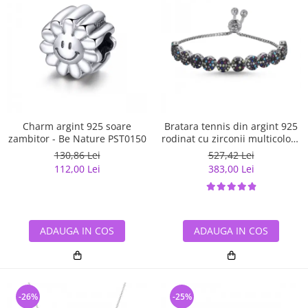
Charm argint 925 soare
Bratara tennis din argint 925
zambitor - Be Nature PST0150
rodinat cu zirconii multicolore
- Be Elegant BTU0108
130,86 Lei
527,42 Lei
112,00 Lei
383,00 Lei
ADAUGA IN COS
ADAUGA IN COS
-26%
-25%