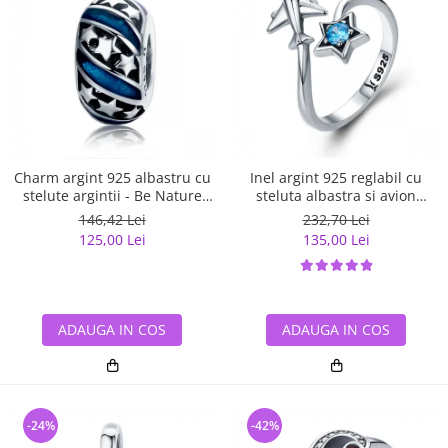
Charm argint 925 albastru cu
Inel argint 925 reglabil cu
stelute argintii - Be Nature
steluta albastra si avion
PST0123
argintiu - Be Nature IST0047
146,42 Lei
232,70 Lei
125,00 Lei
135,00 Lei
ADAUGA IN COS
ADAUGA IN COS
-24%
-42%