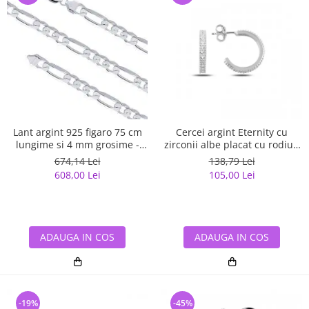
Lant argint 925 figaro 75 cm
Cercei argint Eternity cu
lungime si 4 mm grosime -
zirconii albe placat cu rodiu -
Classical You LSX0141
ETU0153
674,14 Lei
138,79 Lei
608,00 Lei
105,00 Lei
ADAUGA IN COS
ADAUGA IN COS
-19%
-45%