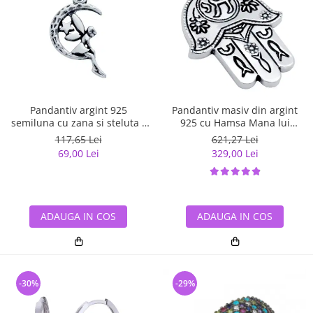
Pandantiv argint 925
Pandantiv masiv din argint
semiluna cu zana si steluta -
925 cu Hamsa Mana lui
Be Fantastic PSX0560
Fatima
117,65 Lei
621,27 Lei
69,00 Lei
329,00 Lei
ADAUGA IN COS
ADAUGA IN COS
-30%
-29%