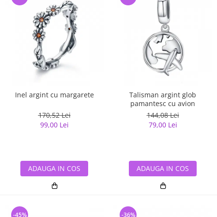
Inel argint cu margarete
Talisman argint glob
pamantesc cu avion
170,52 Lei
144,08 Lei
99,00 Lei
79,00 Lei
ADAUGA IN COS
ADAUGA IN COS
-45%
-36%