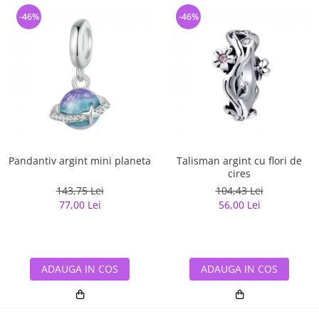
-46%
-46%
Pandantiv argint mini planeta
Talisman argint cu flori de
cires
143,75 Lei
104,43 Lei
77,00 Lei
56,00 Lei
ADAUGA IN COS
ADAUGA IN COS