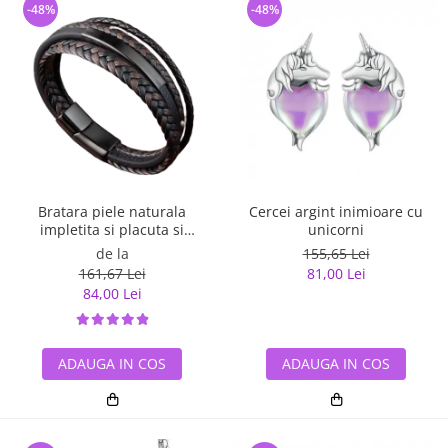
-48%
-48%
Bratara piele naturala
Cercei argint inimioare cu
impletita si placuta si
unicorni
inchizatoare din inox
de la
155,65 Lei
161,67 Lei
81,00 Lei
84,00 Lei
ADAUGA IN COS
ADAUGA IN COS