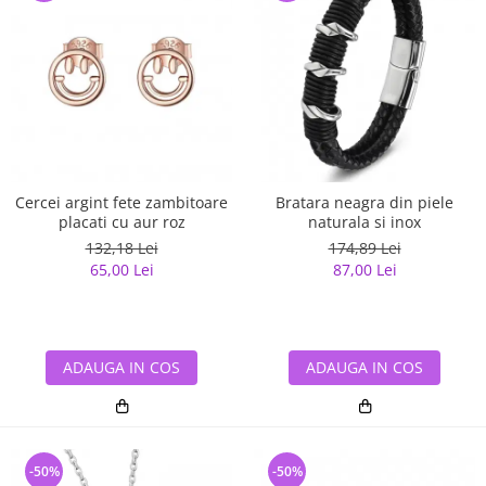
Cercei argint fete zambitoare
Bratara neagra din piele
placati cu aur roz
naturala si inox
132,18 Lei
174,89 Lei
65,00 Lei
87,00 Lei
ADAUGA IN COS
ADAUGA IN COS
-50%
-50%