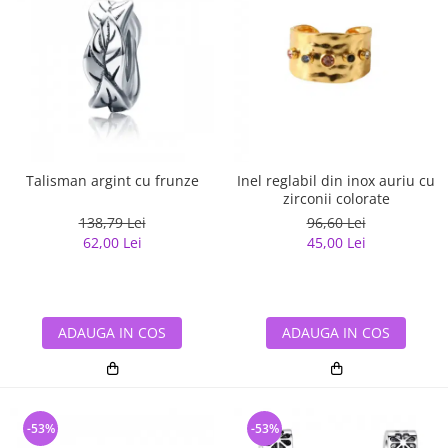
Talisman argint cu frunze
Inel reglabil din inox auriu cu
zirconii colorate
138,79 Lei
96,60 Lei
62,00 Lei
45,00 Lei
ADAUGA IN COS
ADAUGA IN COS
-53%
-53%