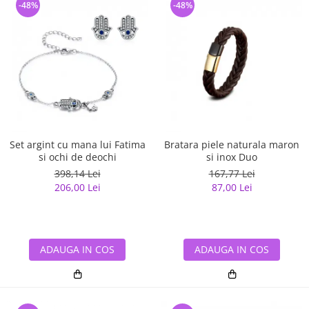
-48%
-48%
Set argint cu mana lui Fatima
Bratara piele naturala maron
si ochi de deochi
si inox Duo
398,14 Lei
167,77 Lei
206,00 Lei
87,00 Lei
ADAUGA IN COS
ADAUGA IN COS