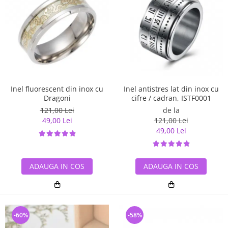
Inel antistres lat din inox cu
Inel fluorescent din inox cu
cifre / cadran, ISTF0001
Dragoni
de la
121,00 Lei
121,00 Lei
49,00 Lei
49,00 Lei
ADAUGA IN COS
ADAUGA IN COS
-60%
-58%