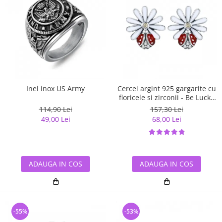
Inel inox US Army
Cercei argint 925 gargarite cu
floricele si zirconii - Be Lucky
EST0022
114,90 Lei
157,30 Lei
49,00 Lei
68,00 Lei
ADAUGA IN COS
ADAUGA IN COS
-55%
-53%