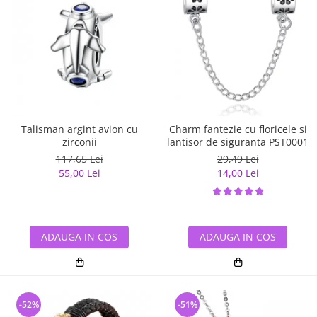
Talisman argint avion cu
Charm fantezie cu floricele si
zirconii
lantisor de siguranta PST0001
117,65 Lei
29,49 Lei
55,00 Lei
14,00 Lei
ADAUGA IN COS
ADAUGA IN COS
-52%
-51%