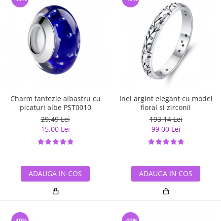
Charm fantezie albastru cu
Inel argint elegant cu model
picaturi albe PST0010
floral si zirconii
29,49 Lei
193,14 Lei
15,00 Lei
99,00 Lei
ADAUGA IN COS
ADAUGA IN COS
-49%
-49%