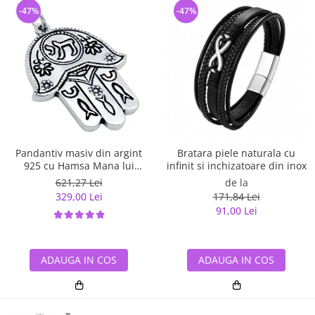
-47%
-47%
Pandantiv masiv din argint
Bratara piele naturala cu
925 cu Hamsa Mana lui
infinit si inchizatoare din inox
Fatima
621,27 Lei
de la
329,00 Lei
171,84 Lei
91,00 Lei
ADAUGA IN COS
ADAUGA IN COS