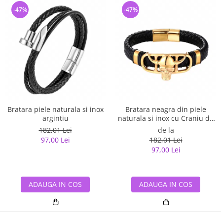
-47%
-47%
Bratara piele naturala si inox
Bratara neagra din piele
argintiu
naturala si inox cu Craniu de
Viking
182,01 Lei
de la
97,00 Lei
182,01 Lei
97,00 Lei
ADAUGA IN COS
ADAUGA IN COS