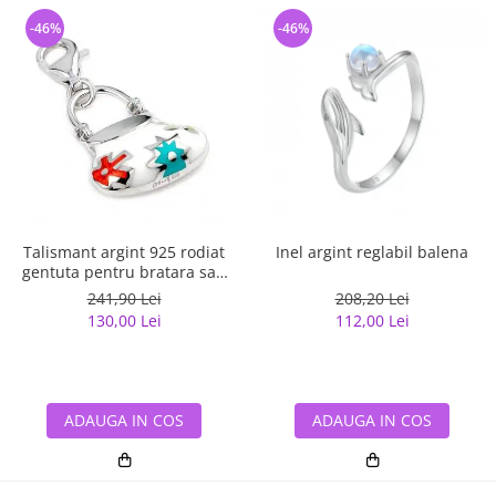
-46%
-46%
Talismant argint 925 rodiat
Inel argint reglabil balena
gentuta pentru bratara sau
lant
241,90 Lei
208,20 Lei
130,00 Lei
112,00 Lei
ADAUGA IN COS
ADAUGA IN COS