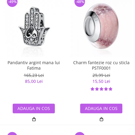
-49%
-48%
Pandantiv argint mana lui
Charm fantezie roz cu sticla
Fatima
PSTF0001
165,23 Lei
29,99 Lei
85,00 Lei
15,50 Lei
ADAUGA IN COS
ADAUGA IN COS