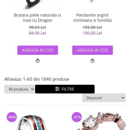
Bijuterii argint cu pietre
Pandantive mireasa
semipretioase
Bijuterii de Lux
Bijuterii argint placat cu aur
Bratara piele naturala si
Pandantiv argint
Pan
Bijuterii gotice si rock
inox cu Dragon
inimioara si fundita
Bijuterii argint cu diverse
Bijuterii Handmade
98,63 Lei
155,00 Lei
materiale
84,00 Lei
100,00 Lei
Bijuterii fantezie
Bijuterii argint cu murano
Casete si cutii de bijuterii
ADAUGA IN COS
ADAUGA IN COS
Bijuterii tungsten
Accesorii Piele
Cadouri
Afiseaza:
1-
60
din
1840
produse
Solutii si lavete de curatare
bijuterii argint
FILTRE
-69%
-61%