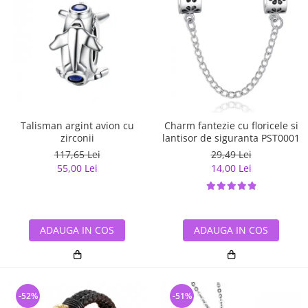
Talisman argint avion cu
Charm fantezie cu floricele si
zirconii
lantisor de siguranta PST0001
117,65 Lei
29,49 Lei
55,00 Lei
14,00 Lei
ADAUGA IN COS
ADAUGA IN COS
-52%
-51%