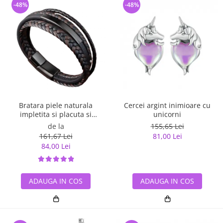
-48%
-48%
Bratara piele naturala
Cercei argint inimioare cu
impletita si placuta si
unicorni
inchizatoare din inox
de la
155,65 Lei
161,67 Lei
81,00 Lei
84,00 Lei
ADAUGA IN COS
ADAUGA IN COS