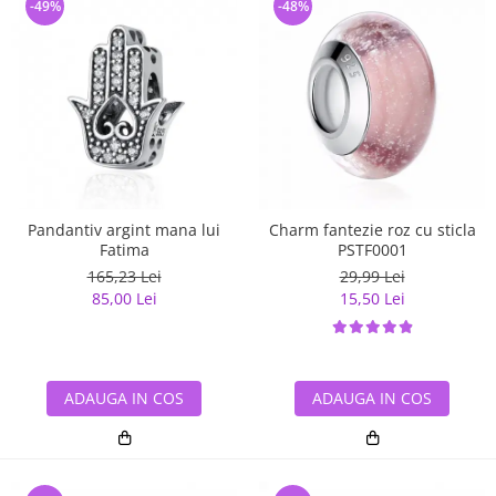
-49%
-48%
Pandantiv argint mana lui
Charm fantezie roz cu sticla
Fatima
PSTF0001
165,23 Lei
29,99 Lei
85,00 Lei
15,50 Lei
ADAUGA IN COS
ADAUGA IN COS