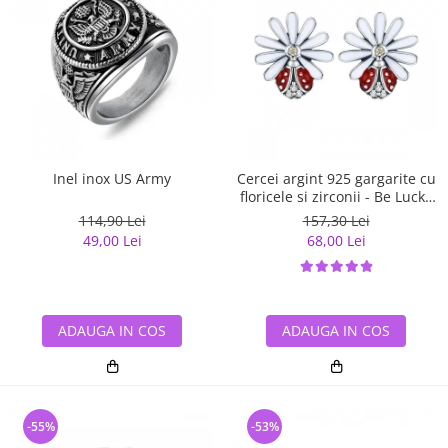
Inel inox US Army
Cercei argint 925 gargarite cu
floricele si zirconii - Be Lucky
EST0022
114,90 Lei
157,30 Lei
49,00 Lei
68,00 Lei
ADAUGA IN COS
ADAUGA IN COS
-55%
-53%