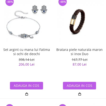
-48%
-48%
Set argint cu mana lui Fatima
Bratara piele naturala maron
si ochi de deochi
si inox Duo
398,14 Lei
167,77 Lei
206,00 Lei
87,00 Lei
ADAUGA IN COS
ADAUGA IN COS