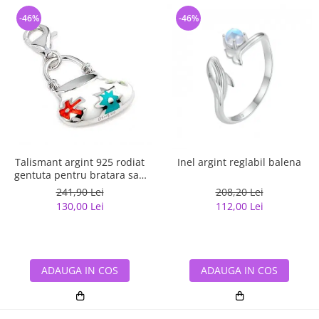
-46%
-46%
Talismant argint 925 rodiat
Inel argint reglabil balena
gentuta pentru bratara sau
lant
241,90 Lei
208,20 Lei
130,00 Lei
112,00 Lei
ADAUGA IN COS
ADAUGA IN COS