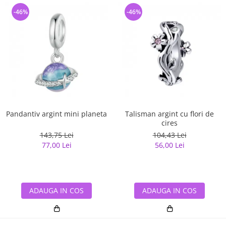
-46%
-46%
Pandantiv argint mini planeta
Talisman argint cu flori de
cires
143,75 Lei
104,43 Lei
77,00 Lei
56,00 Lei
ADAUGA IN COS
ADAUGA IN COS