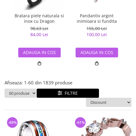
Bijuterii argint cu pietre
Pandantive mireasa
semipretioase
Bijuterii de Lux
Bijuterii argint placat cu aur
Bratara piele naturala si
Pandantiv argint
Pan
Bijuterii gotice si rock
inox cu Dragon
inimioara si fundita
Bijuterii argint cu diverse
Bijuterii Handmade
98,63 Lei
155,00 Lei
materiale
84,00 Lei
100,00 Lei
Bijuterii fantezie
Bijuterii argint cu murano
Casete si cutii de bijuterii
ADAUGA IN COS
ADAUGA IN COS
Bijuterii tungsten
Accesorii Piele
Cadouri
Afiseaza:
1-
60
din
1839
produse
Solutii si lavete de curatare
bijuterii argint
FILTRE
-69%
-61%