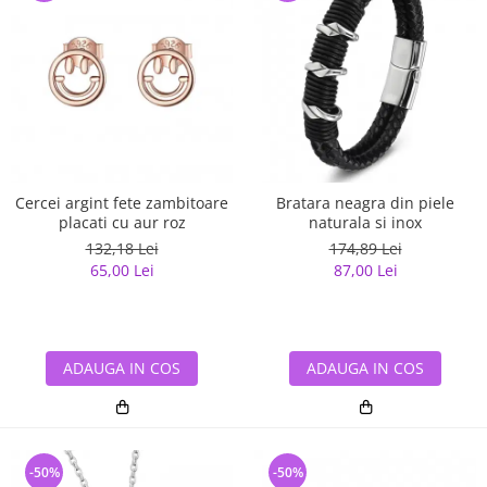
Cercei argint fete zambitoare
Bratara neagra din piele
placati cu aur roz
naturala si inox
132,18 Lei
174,89 Lei
65,00 Lei
87,00 Lei
ADAUGA IN COS
ADAUGA IN COS
-50%
-50%