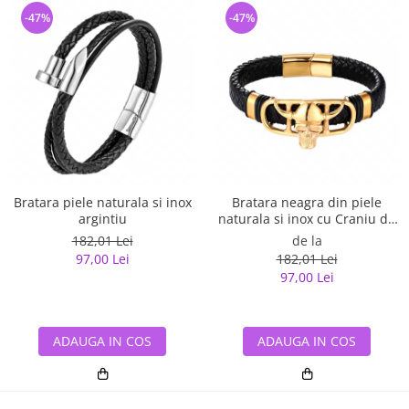
-47%
-47%
Bratara piele naturala si inox
Bratara neagra din piele
argintiu
naturala si inox cu Craniu de
Viking
182,01 Lei
de la
97,00 Lei
182,01 Lei
97,00 Lei
ADAUGA IN COS
ADAUGA IN COS