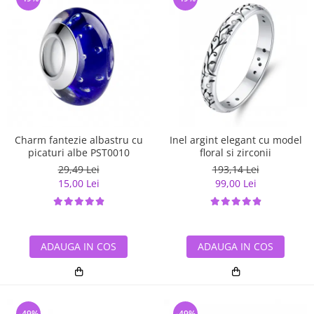
Charm fantezie albastru cu
Inel argint elegant cu model
picaturi albe PST0010
floral si zirconii
29,49 Lei
193,14 Lei
15,00 Lei
99,00 Lei
ADAUGA IN COS
ADAUGA IN COS
-49%
-49%