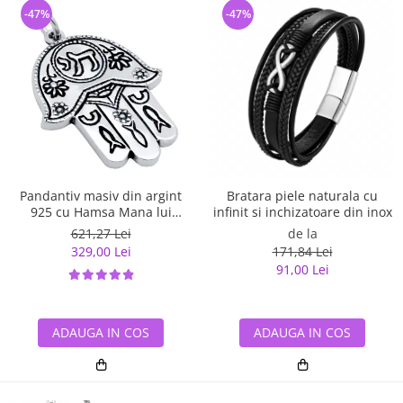
-47%
-47%
Pandantiv masiv din argint
Bratara piele naturala cu
925 cu Hamsa Mana lui
infinit si inchizatoare din inox
Fatima
621,27 Lei
de la
329,00 Lei
171,84 Lei
91,00 Lei
ADAUGA IN COS
ADAUGA IN COS