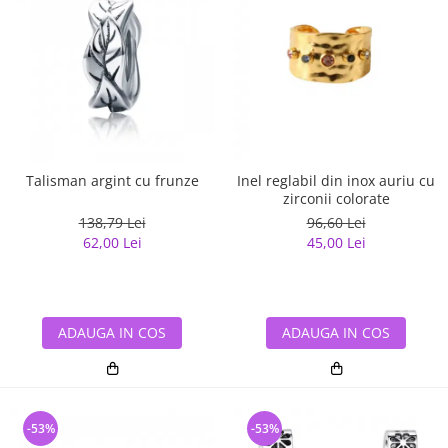
Talisman argint cu frunze
Inel reglabil din inox auriu cu
zirconii colorate
138,79 Lei
96,60 Lei
62,00 Lei
45,00 Lei
ADAUGA IN COS
ADAUGA IN COS
-53%
-53%