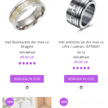
Inel antistres lat din inox cu
Inel fluorescent din inox cu
cifre / cadran, ISTF0001
Dragoni
de la
121,00 Lei
121,00 Lei
49,00 Lei
49,00 Lei
ADAUGA IN COS
ADAUGA IN COS
-60%
-58%