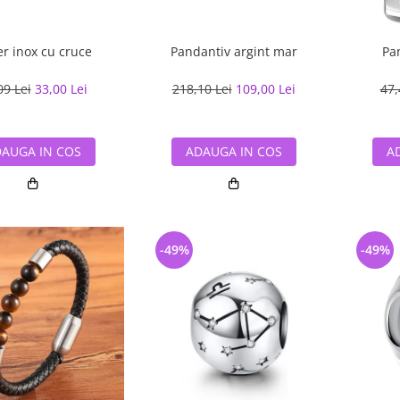
er inox cu cruce
Pandantiv argint mar
Pa
09 Lei
33,00 Lei
218,10 Lei
109,00 Lei
47,
AUGA IN COS
ADAUGA IN COS
A
-49%
-49%