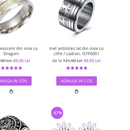
orescent din inox cu
Inel antistres lat din inox cu
Dragoni
cifre / cadran, ISTF0001
,00 Lei
49,00 Lei
de la
121,00 Lei
49,00 Lei
DAUGA IN COS
ADAUGA IN COS
-57%