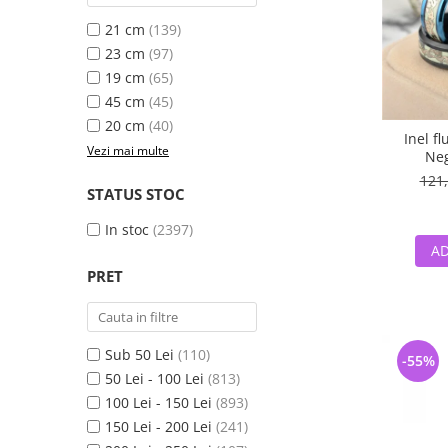
21 cm
(139)
23 cm
(97)
19 cm
(65)
45 cm
(45)
20 cm
(40)
Inel f
Vezi mai multe
Neg
121,
STATUS STOC
In stoc
(2397)
AD
PRET
Sub 50 Lei
(110)
-55%
50 Lei - 100 Lei
(813)
100 Lei - 150 Lei
(893)
150 Lei - 200 Lei
(241)