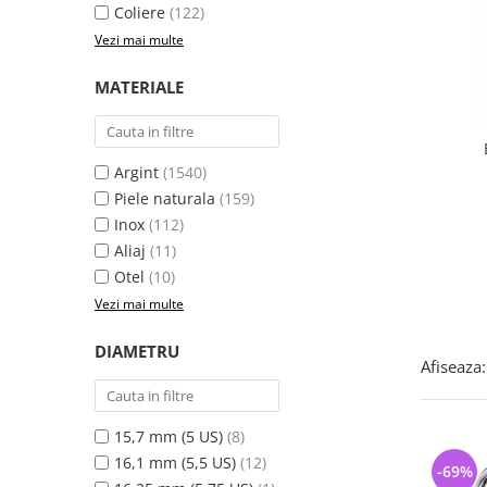
Bijuterii argint cu pietre
Pandantive mireasa
Coliere
(122)
semipretioase
Bijuterii de Lux
Vezi mai multe
Bijuterii argint placat cu aur
Bijuterii gotice si rock
MATERIALE
Bijuterii argint cu diverse
Bijuterii Handmade
materiale
Bijuterii fantezie
Bijuterii argint cu murano
Casete si cutii de bijuterii
Argint
(1540)
Bijuterii tungsten
Piele naturala
(159)
Inox
(112)
Accesorii Piele
Aliaj
(11)
Cadouri
Otel
(10)
Solutii si lavete de curatare
Vezi mai multe
bijuterii argint
DIAMETRU
Afiseaza:
15,7 mm (5 US)
(8)
16,1 mm (5,5 US)
(12)
-69%