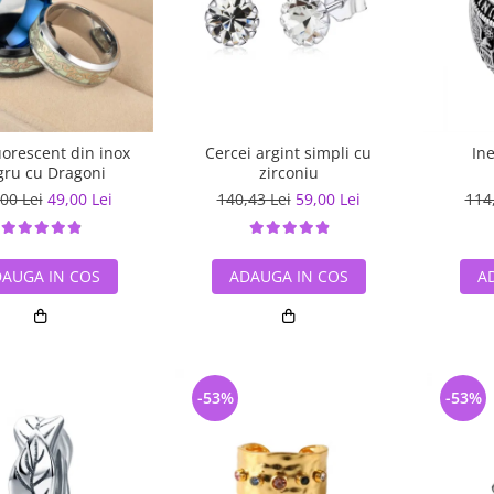
luorescent din inox
Cercei argint simpli cu
In
ru cu Dragoni
zirconiu
00 Lei
49,00 Lei
140,43 Lei
59,00 Lei
114
AUGA IN COS
ADAUGA IN COS
A
-53%
-53%