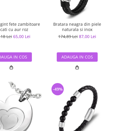
rgint fete zambitoare
Bratara neagra din piele
cati cu aur roz
naturala si inox
,18 Lei
65,00 Lei
174,89 Lei
87,00 Lei
DAUGA IN COS
ADAUGA IN COS
-49%