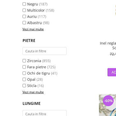
Negru
(187)
Multicolor
(158)
Auriu
(117)
Albastru
(98)
Vezi mai multe
PIETRE
Inel regl
So
72,
Zirconia
(855)
Fara pietre
(725)
AD
Ochi de tigru
(41)
Opal
(28)
Sticla
(16)
Vezi mai multe
-60%
LUNGIME