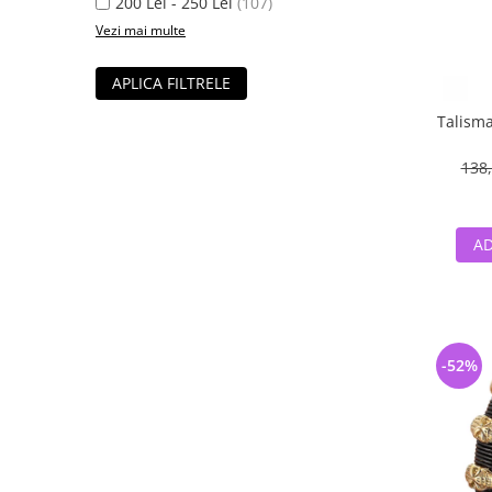
200 Lei - 250 Lei
(107)
Vezi mai multe
APLICA FILTRELE
Talisma
138,
AD
-52%