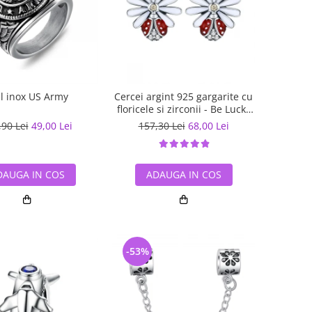
el inox US Army
Cercei argint 925 gargarite cu
floricele si zirconii - Be Lucky
EST0022
,90 Lei
49,00 Lei
157,30 Lei
68,00 Lei
DAUGA IN COS
ADAUGA IN COS
-53%