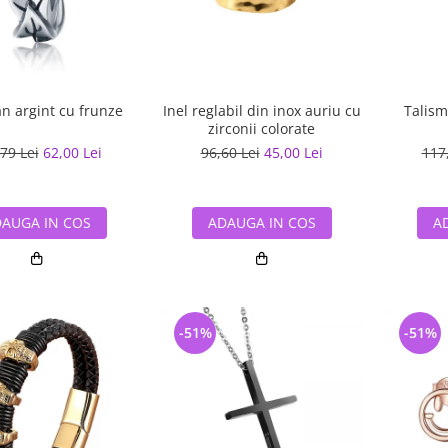
n argint cu frunze
Inel reglabil din inox auriu cu
Talism
zirconii colorate
79 Lei
62,00 Lei
96,60 Lei
45,00 Lei
117
AUGA IN COS
ADAUGA IN COS
A
-51%
-51%