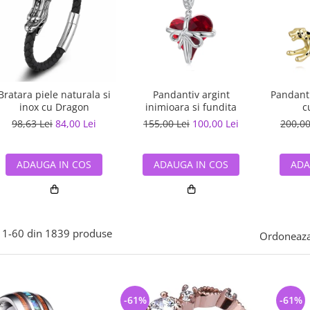
Bratara piele naturala si
Pandantiv argint
Pandanti
inox cu Dragon
inimioara si fundita
c
98,63 Lei
84,00 Lei
155,00 Lei
100,00 Lei
200,00
ADAUGA IN COS
ADAUGA IN COS
ADA
1-
60
din
1839
produse
Ordoneaza
-61%
-61%