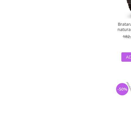
Bratar
natural
182,
AD
-50%