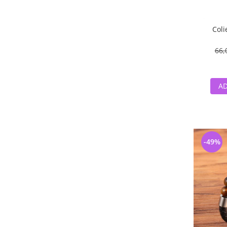
Coli
66,
AD
-49%