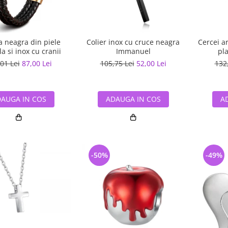
a neagra din piele
Colier inox cu cruce neagra
Cercei a
a si inox cu cranii
Immanuel
pla
01 Lei
87,00 Lei
105,75 Lei
52,00 Lei
132
AUGA IN COS
ADAUGA IN COS
A
-50%
-49%