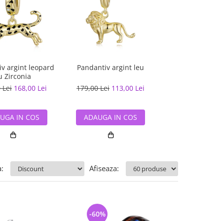
v argint leopard
Pandantiv argint leu
Pandantiv argi
u Zirconia
 Lei
168,00 Lei
179,00 Lei
113,00 Lei
90,00 Lei
59,
UGA IN COS
ADAUGA IN COS
ADAUGA IN
:
Afiseaza:
-60%