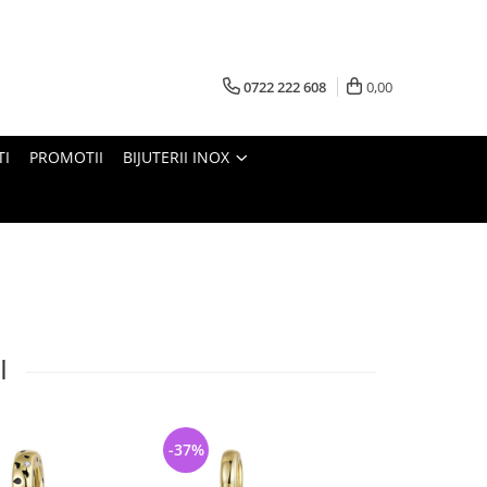
0722 222 608
0,00
TI
PROMOTII
BIJUTERII INOX
I
-37%
-34%