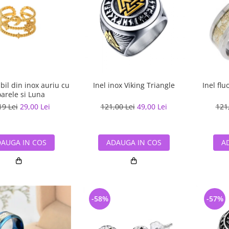
abil din inox auriu cu
Inel inox Viking Triangle
Inel flu
arele si Luna
19 Lei
29,00 Lei
121,00 Lei
49,00 Lei
121
AUGA IN COS
ADAUGA IN COS
A
-58%
-57%