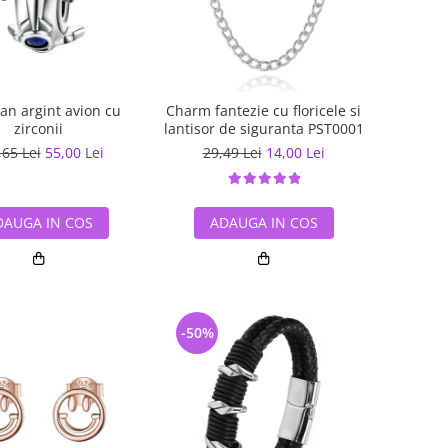
an argint avion cu
Charm fantezie cu floricele si
zirconii
lantisor de siguranta PST0001
,65 Lei
55,00 Lei
29,49 Lei
14,00 Lei
DAUGA IN COS
ADAUGA IN COS
-50%