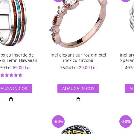
nox cu insertie de
Inel elegant aur roz din otel
Inel ar
 si Lemn Hawaiian
inox cu zirconii
Speran
70 Lei
69,00 Lei
75,24 Lei
29,00 Lei
407,
AUGA IN COS
ADAUGA IN COS
A
-60%
-60%