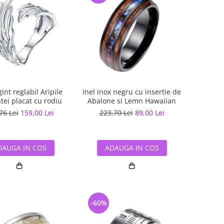
gint reglabil Aripile
Inel inox negru cu insertie de
tei placat cu rodiu
Abalone si Lemn Hawaiian
76 Lei
159,00 Lei
223,70 Lei
89,00 Lei
DAUGA IN COS
ADAUGA IN COS
-60%