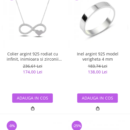
Colier argint 925 rodiat cu
Inel argint 925 model
infinit, inimioara si zirconii
verigheta 4 mm
albe - Infinite You CTU0067
236,61 Lei
183,74 Lei
174,00 Lei
138,00 Lei
ADAUGA IN COS
ADAUGA IN COS
-0%
-25%