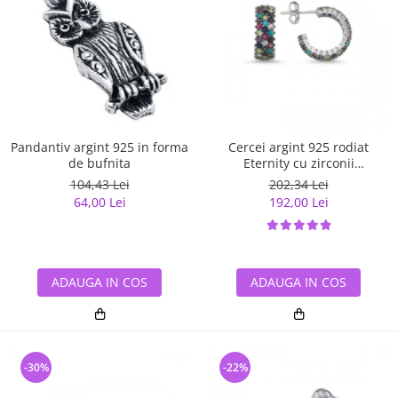
Pandantiv argint 925 in forma
Cercei argint 925 rodiat
de bufnita
Eternity cu zirconii
multicolore ETU0028
104,43 Lei
202,34 Lei
64,00 Lei
192,00 Lei
ADAUGA IN COS
ADAUGA IN COS
-30%
-22%