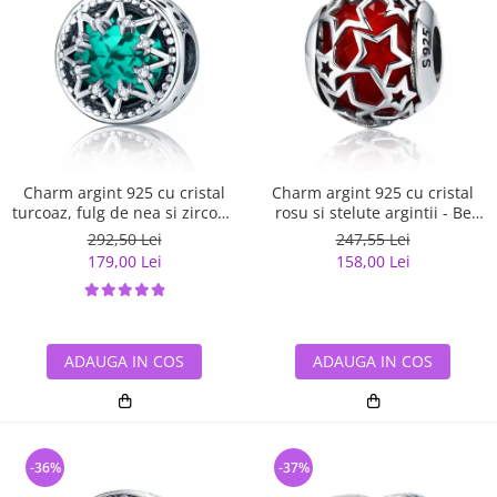
Charm argint 925 cu cristal
Charm argint 925 cu cristal
turcoaz, fulg de nea si zirconii
rosu si stelute argintii - Be
albe - Be Nature PST0110
Nature PST0115
292,50 Lei
247,55 Lei
179,00 Lei
158,00 Lei
ADAUGA IN COS
ADAUGA IN COS
-36%
-37%