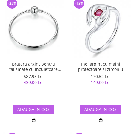
-25%
-13%
Bratara argint pentru
Inel argint cu maini
talismate cu incuietoare
protectoare si zirconiu
sferica
587,95 Lei
170,52 Lei
439,00 Lei
149,00 Lei
ADAUGA IN COS
ADAUGA IN COS