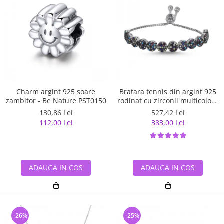
Charm argint 925 soare
Bratara tennis din argint 925
zambitor - Be Nature PST0150
rodinat cu zirconii multicolore
- Be Elegant BTU0108
130,86 Lei
527,42 Lei
112,00 Lei
383,00 Lei
ADAUGA IN COS
ADAUGA IN COS
-26%
-25%