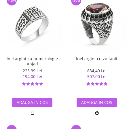
-13%
-20%
Inel argint cu numerologie
Inel argint cu zultanit
Abjad
223,39 Lei
634,49 Lei
194,00 Lei
507,00 Lei
ADAUGA IN COS
ADAUGA IN COS