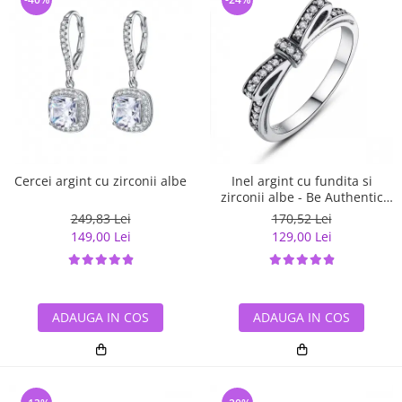
Cercei argint cu zirconii albe
Inel argint cu fundita si
zirconii albe - Be Authentic
IST0007
249,83 Lei
170,52 Lei
149,00 Lei
129,00 Lei
ADAUGA IN COS
ADAUGA IN COS