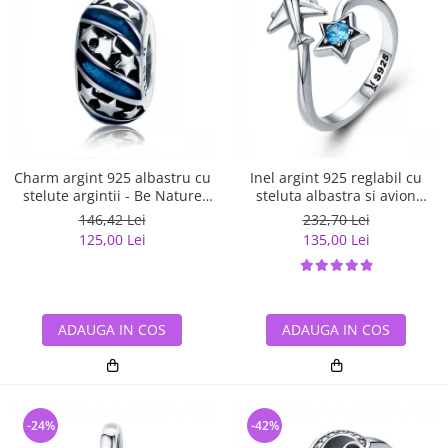
Charm argint 925 albastru cu
Inel argint 925 reglabil cu
stelute argintii - Be Nature
steluta albastra si avion
PST0123
argintiu - Be Nature IST0047
146,42 Lei
232,70 Lei
125,00 Lei
135,00 Lei
ADAUGA IN COS
ADAUGA IN COS
-24%
-42%