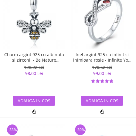
Charm argint 925 cu albinuta
Inel argint 925 cu infinit si
si zirconii - Be Nature
inimioara rosie - Infinite You
PST0143
IST0062
128,22 Lei
170,52 Lei
98,00 Lei
99,00 Lei
ADAUGA IN COS
ADAUGA IN COS
-33%
-30%