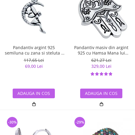
Pandantiv argint 925
Pandantiv masiv din argint
semiluna cu zana si steluta -
925 cu Hamsa Mana lui
Be Fantastic PSX0560
Fatima
117,65 Lei
621,27 Lei
69,00 Lei
329,00 Lei
ADAUGA IN COS
ADAUGA IN COS
-30%
-29%