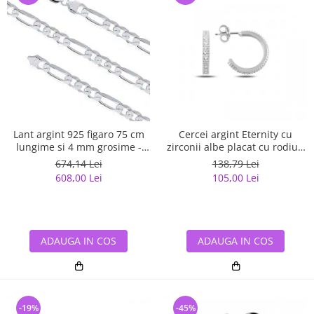
Lant argint 925 figaro 75 cm
Cercei argint Eternity cu
lungime si 4 mm grosime -
zirconii albe placat cu rodiu -
Classical You LSX0141
ETU0153
674,14 Lei
138,79 Lei
608,00 Lei
105,00 Lei
ADAUGA IN COS
ADAUGA IN COS
-19%
-45%