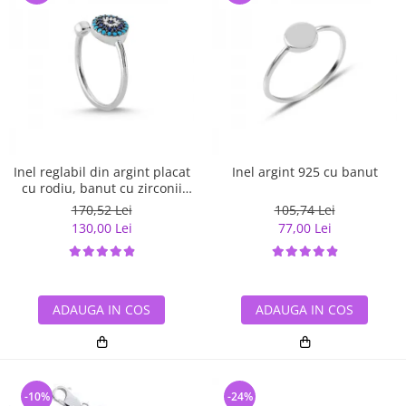
Inel reglabil din argint placat
Inel argint 925 cu banut
cu rodiu, banut cu zirconii
albe si albastre
170,52 Lei
105,74 Lei
130,00 Lei
77,00 Lei
ADAUGA IN COS
ADAUGA IN COS
-10%
-24%