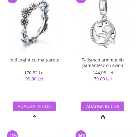
Inel argint cu margarete
Talisman argint glob
pamantesc cu avion
170,52 Lei
144,08 Lei
99,00 Lei
79,00 Lei
ADAUGA IN COS
ADAUGA IN COS
-45%
-36%