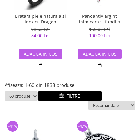
Bijuterii argint cu pietre
Pandantive mireasa
semipretioase
Bijuterii de Lux
Bijuterii argint placat cu aur
Bratara piele naturala si
Pandantiv argint
Pan
Bijuterii gotice si rock
inox cu Dragon
inimioara si fundita
Bijuterii argint cu diverse
Bijuterii Handmade
98,63 Lei
155,00 Lei
materiale
84,00 Lei
100,00 Lei
Bijuterii fantezie
Bijuterii argint cu murano
Casete si cutii de bijuterii
ADAUGA IN COS
ADAUGA IN COS
Bijuterii tungsten
Accesorii Piele
Cadouri
Afiseaza:
1-
60
din
1838
produse
Solutii si lavete de curatare
bijuterii argint
FILTRE
-41%
-47%