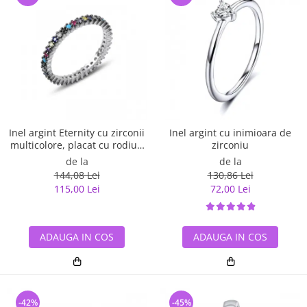
Inel argint Eternity cu zirconii
Inel argint cu inimioara de
multicolore, placat cu rodiu -
zirconiu
ITU0229
de la
de la
144,08 Lei
130,86 Lei
115,00 Lei
72,00 Lei
ADAUGA IN COS
ADAUGA IN COS
-42%
-45%