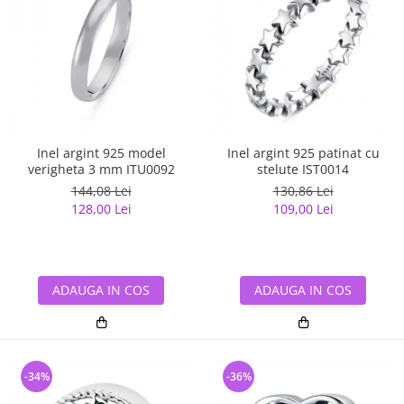
Inel argint 925 model
Inel argint 925 patinat cu
verigheta 3 mm ITU0092
stelute IST0014
144,08 Lei
130,86 Lei
128,00 Lei
109,00 Lei
ADAUGA IN COS
ADAUGA IN COS
-34%
-36%