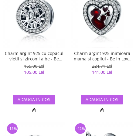
Charm argint 925 cu copacul
Charm argint 925 inimioara
vietii si zirconii albe - Be
mama si copilul - Be in Love
Nature PST0120
PST0122
165,00 Lei
224,71 Lei
105,00 Lei
141,00 Lei
ADAUGA IN COS
ADAUGA IN COS
-15%
-42%