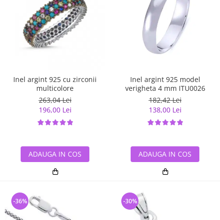
Inel argint 925 cu zirconii
Inel argint 925 model
multicolore
verigheta 4 mm ITU0026
263,04 Lei
182,42 Lei
196,00 Lei
138,00 Lei
ADAUGA IN COS
ADAUGA IN COS
-36%
-30%