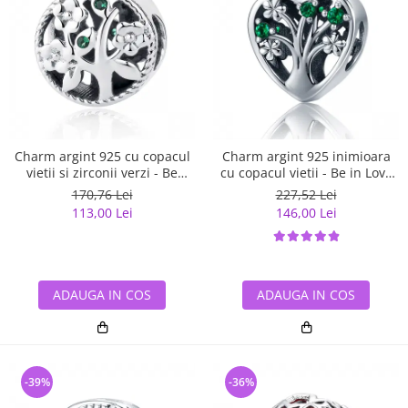
Charm argint 925 cu copacul
Charm argint 925 inimioara
vietii si zirconii verzi - Be
cu copacul vietii - Be in Love
Nature PST0059
PST0105
170,76 Lei
227,52 Lei
113,00 Lei
146,00 Lei
ADAUGA IN COS
ADAUGA IN COS
-39%
-36%