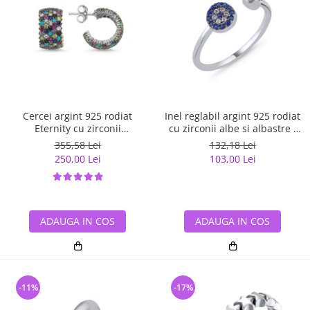
Cercei argint 925 rodiat
Inel reglabil argint 925 rodiat
Eternity cu zirconii
cu zirconii albe si albastre -
multicolore ETU0036
Be Elegant ITU0109
355,58 Lei
132,18 Lei
250,00 Lei
103,00 Lei
ADAUGA IN COS
ADAUGA IN COS
-11%
-17%