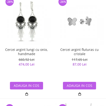
-28%
-26%
Cercei argint lungi cu onix,
Cercei argint fluturas cu
handmade
cristale
660,92 Lei
117,65 Lei
474,00 Lei
87,00 Lei
ADAUGA IN COS
ADAUGA IN COS