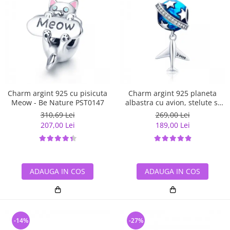
Charm argint 925 cu pisicuta
Charm argint 925 planeta
Meow - Be Nature PST0147
albastra cu avion, stelute si
zirconii albe PST0149
310,69 Lei
269,00 Lei
207,00 Lei
189,00 Lei
ADAUGA IN COS
ADAUGA IN COS
-14%
-27%