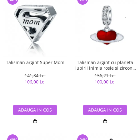
Talisman argint Super Mom
Talisman argint cu planeta
iubirii inimia rosie si zirconii
albe
141,84 Lei
156,21 Lei
106,00 Lei
100,00 Lei
ADAUGA IN COS
ADAUGA IN COS
-40%
-24%