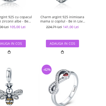
gint 925 cu copacul
Charm argint 925 inimioara
si zirconii albe - Be
mama si copilul - Be in Love
Nature PST0120
PST0122
00 Lei
105,00 Lei
224,71 Lei
141,00 Lei
DAUGA IN COS
ADAUGA IN COS
-42%