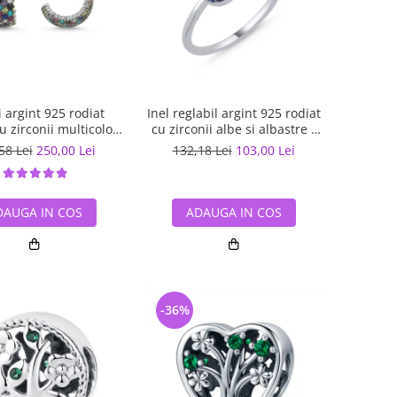
 argint 925 rodiat
Inel reglabil argint 925 rodiat
cu zirconii multicolore
cu zirconii albe si albastre -
ETU0036
Be Elegant ITU0109
58 Lei
250,00 Lei
132,18 Lei
103,00 Lei
DAUGA IN COS
ADAUGA IN COS
-36%