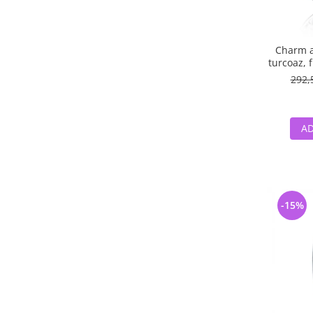
Charm ar
turcoaz, f
albe -
292,
AD
-15%