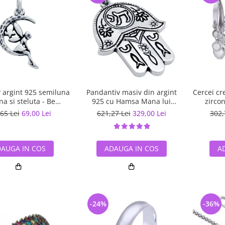
 argint 925 semiluna
Pandantiv masiv din argint
Cercei cr
 si steluta - Be
925 cu Hamsa Mana lui
zircon
tastic PSX0560
Fatima
65 Lei
69,00 Lei
621,27 Lei
329,00 Lei
302,
AUGA IN COS
ADAUGA IN COS
A
-24%
-36%