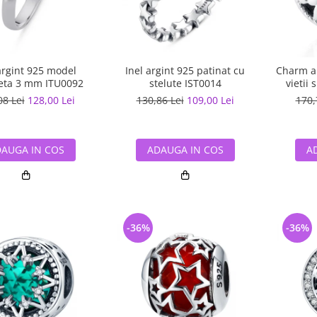
argint 925 model
Inel argint 925 patinat cu
Charm ar
eta 3 mm ITU0092
stelute IST0014
vietii 
08 Lei
128,00 Lei
130,86 Lei
109,00 Lei
170,
AUGA IN COS
ADAUGA IN COS
A
-36%
-36%