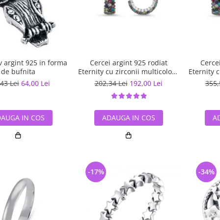
 argint 925 in forma
Cercei argint 925 rodiat
Cercei
de bufnita
Eternity cu zirconii multicolore
Eternity 
ETU0028
43 Lei
64,00 Lei
202,34 Lei
192,00 Lei
355,
AUGA IN COS
ADAUGA IN COS
A
-17%
-34%