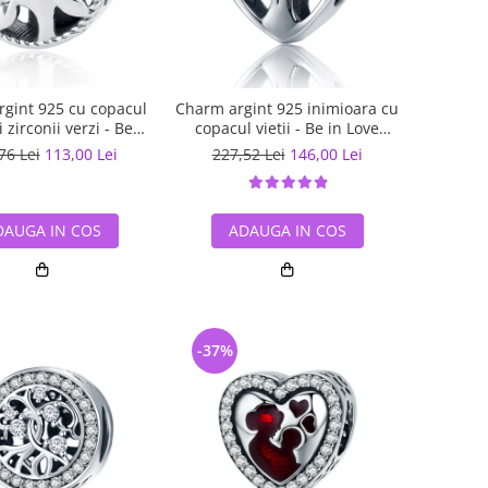
gint 925 cu copacul
Charm argint 925 inimioara cu
si zirconii verzi - Be
copacul vietii - Be in Love
Nature PST0059
PST0105
76 Lei
113,00 Lei
227,52 Lei
146,00 Lei
DAUGA IN COS
ADAUGA IN COS
-37%