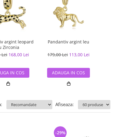
v argint leopard
Pandantiv argint leu
Pandantiv argi
u Zirconia
 Lei
168,00 Lei
179,00 Lei
113,00 Lei
90,00 Lei
59,
UGA IN COS
ADAUGA IN COS
ADAUGA IN
:
Afiseaza:
-29%