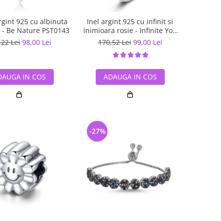
gint 925 cu albinuta
Inel argint 925 cu infinit si
ii - Be Nature PST0143
inimioara rosie - Infinite You
IST0062
,22 Lei
98,00 Lei
170,52 Lei
99,00 Lei
DAUGA IN COS
ADAUGA IN COS
-27%