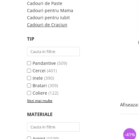
Bijuterii argint cu pietre
Pandantive mireasa
Cadouri de Paste
semipretioase
Bijuterii de Lux
Cadouri pentru Mama
Bijuterii argint placat cu aur
Cadouri pentru Iubit
Bijuterii gotice si rock
Cadouri de Craciun
Bijuterii argint cu diverse
Bijuterii Handmade
materiale
Bijuterii fantezie
TIP
Bijuterii argint cu murano
Casete si cutii de bijuterii
Bijuterii tungsten
Pandantive
(509)
Accesorii Piele
Cercei
(401)
Cadouri
Inele
(390)
Solutii si lavete de curatare
Bratari
(309)
bijuterii argint
Coliere
(122)
Vezi mai multe
Afiseaza:
MATERIALE
-41%
Argint
(1539)