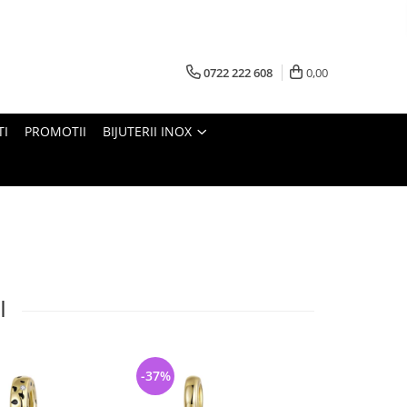
0722 222 608
0,00
TI
PROMOTII
BIJUTERII INOX
I
-37%
-33%