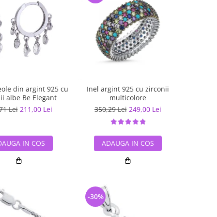
eole din argint 925 cu
Inel argint 925 cu zirconii
ii albe Be Elegant
multicolore
71 Lei
211,00 Lei
350,29 Lei
249,00 Lei
DAUGA IN COS
ADAUGA IN COS
-30%