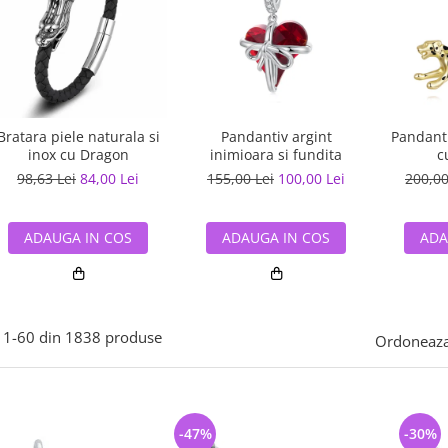
Bratara piele naturala si
Pandantiv argint
Pandanti
inox cu Dragon
inimioara si fundita
c
98,63 Lei
84,00 Lei
155,00 Lei
100,00 Lei
200,00
ADAUGA IN COS
ADAUGA IN COS
ADA
1-
60
din
1838
produse
Ordoneaza
-47%
-30%