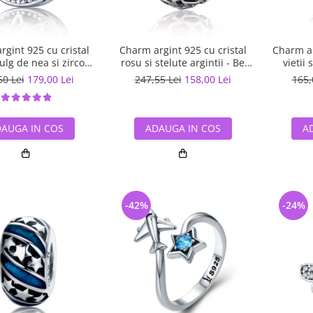
gint 925 cu cristal
Charm argint 925 cu cristal
Charm ar
ulg de nea si zirconii
rosu si stelute argintii - Be
vietii 
 Be Nature PST0110
Nature PST0115
50 Lei
179,00 Lei
247,55 Lei
158,00 Lei
165,
AUGA IN COS
ADAUGA IN COS
A
-42%
-24%