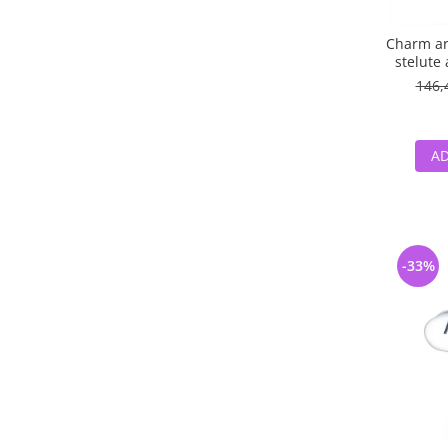
Charm ar
stelute 
146,
AD
-33%