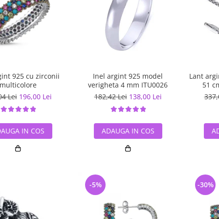
gint 925 cu zirconii
Inel argint 925 model
Lant arg
multicolore
verigheta 4 mm ITU0026
51 c
04 Lei
196,00 Lei
182,42 Lei
138,00 Lei
337,
AUGA IN COS
ADAUGA IN COS
A
-5%
-30%