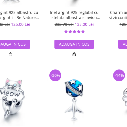
gint 925 albastru cu
Inel argint 925 reglabil cu
Charm ar
argintii - Be Nature
steluta albastra si avion
si zircon
PST0123
argintiu - Be Nature IST0047
42 Lei
125,00 Lei
232,70 Lei
135,00 Lei
128
AUGA IN COS
ADAUGA IN COS
A
-30%
-14%