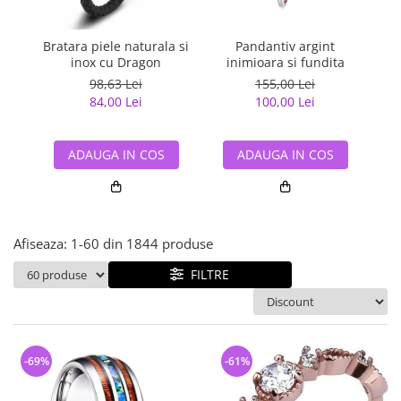
Bijuterii argint cu pietre
Pandantive mireasa
semipretioase
Bijuterii de Lux
Bijuterii argint placat cu aur
Bratara piele naturala si
Pandantiv argint
Pan
Bijuterii gotice si rock
inox cu Dragon
inimioara si fundita
Bijuterii argint cu diverse
Bijuterii Handmade
98,63 Lei
155,00 Lei
materiale
84,00 Lei
100,00 Lei
Bijuterii fantezie
Bijuterii argint cu murano
Casete si cutii de bijuterii
ADAUGA IN COS
ADAUGA IN COS
Bijuterii tungsten
Accesorii Piele
Cadouri
Afiseaza:
1-
60
din
1844
produse
Solutii si lavete de curatare
bijuterii argint
FILTRE
-69%
-61%