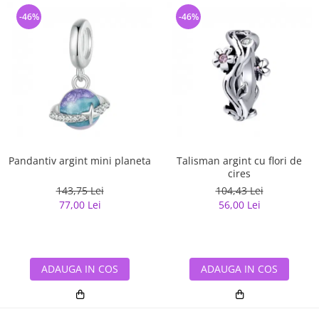
-46%
-46%
Pandantiv argint mini planeta
Talisman argint cu flori de
cires
143,75 Lei
104,43 Lei
77,00 Lei
56,00 Lei
ADAUGA IN COS
ADAUGA IN COS