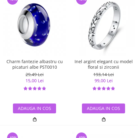
Charm fantezie albastru cu
Inel argint elegant cu model
picaturi albe PST0010
floral si zirconii
29,49 Lei
193,14 Lei
15,00 Lei
99,00 Lei
ADAUGA IN COS
ADAUGA IN COS
-49%
-49%