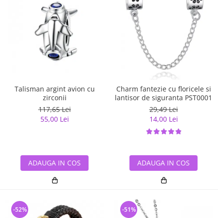
Talisman argint avion cu
Charm fantezie cu floricele si
zirconii
lantisor de siguranta PST0001
117,65 Lei
29,49 Lei
55,00 Lei
14,00 Lei
ADAUGA IN COS
ADAUGA IN COS
-52%
-51%