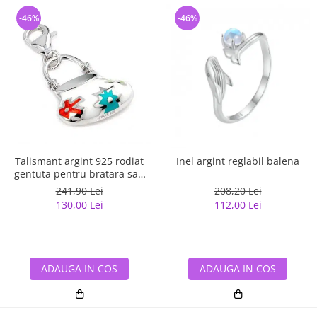
-46%
-46%
Talismant argint 925 rodiat
Inel argint reglabil balena
gentuta pentru bratara sau
lant
241,90 Lei
208,20 Lei
130,00 Lei
112,00 Lei
ADAUGA IN COS
ADAUGA IN COS