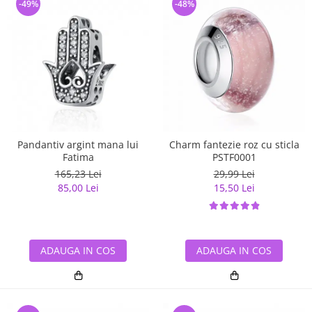
-49%
-48%
Pandantiv argint mana lui
Charm fantezie roz cu sticla
Fatima
PSTF0001
165,23 Lei
29,99 Lei
85,00 Lei
15,50 Lei
ADAUGA IN COS
ADAUGA IN COS