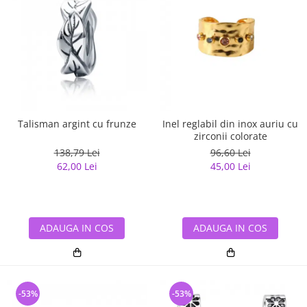
Talisman argint cu frunze
Inel reglabil din inox auriu cu
zirconii colorate
138,79 Lei
96,60 Lei
62,00 Lei
45,00 Lei
ADAUGA IN COS
ADAUGA IN COS
-53%
-53%