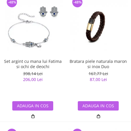
-48%
-48%
Set argint cu mana lui Fatima
Bratara piele naturala maron
si ochi de deochi
si inox Duo
398,14 Lei
167,77 Lei
206,00 Lei
87,00 Lei
ADAUGA IN COS
ADAUGA IN COS