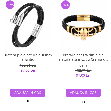
-47%
-47%
Bratara piele naturala si inox
Bratara neagra din piele
argintiu
naturala si inox cu Craniu de
Viking
182,01 Lei
de la
97,00 Lei
182,01 Lei
97,00 Lei
ADAUGA IN COS
ADAUGA IN COS