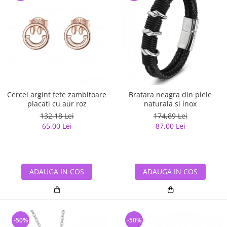
Cercei argint fete zambitoare
Bratara neagra din piele
placati cu aur roz
naturala si inox
132,18 Lei
174,89 Lei
65,00 Lei
87,00 Lei
ADAUGA IN COS
ADAUGA IN COS
-50%
-50%