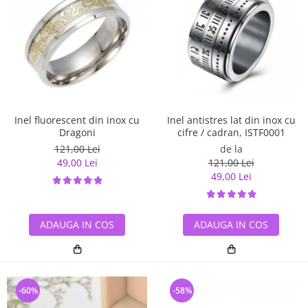
Inel antistres lat din inox cu
Inel fluorescent din inox cu
cifre / cadran, ISTF0001
Dragoni
de la
121,00 Lei
121,00 Lei
49,00 Lei
49,00 Lei
ADAUGA IN COS
ADAUGA IN COS
-60%
-58%