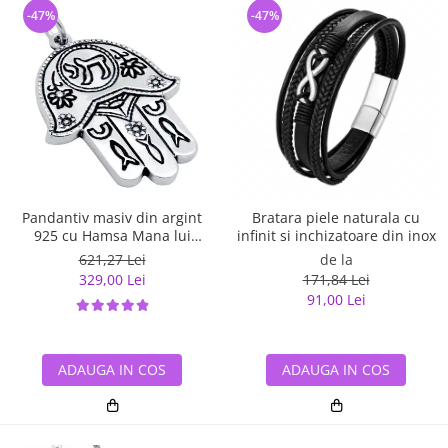
-47%
-47%
Pandantiv masiv din argint
Bratara piele naturala cu
925 cu Hamsa Mana lui
infinit si inchizatoare din inox
Fatima
621,27 Lei
de la
329,00 Lei
171,84 Lei
91,00 Lei
ADAUGA IN COS
ADAUGA IN COS