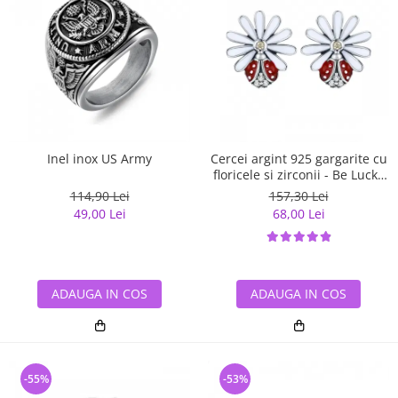
Inel inox US Army
Cercei argint 925 gargarite cu
floricele si zirconii - Be Lucky
EST0022
114,90 Lei
157,30 Lei
49,00 Lei
68,00 Lei
ADAUGA IN COS
ADAUGA IN COS
-55%
-53%