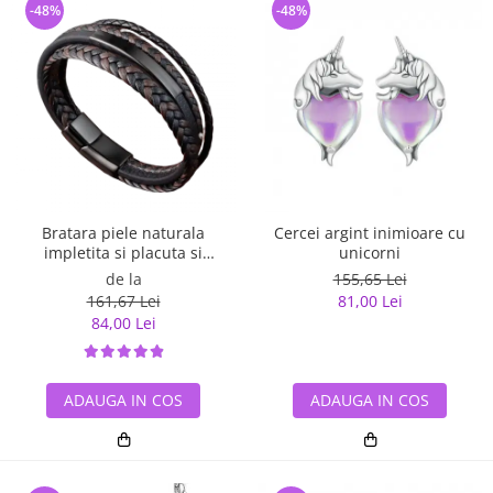
-48%
-48%
Bratara piele naturala
Cercei argint inimioare cu
impletita si placuta si
unicorni
inchizatoare din inox
de la
155,65 Lei
161,67 Lei
81,00 Lei
84,00 Lei
ADAUGA IN COS
ADAUGA IN COS