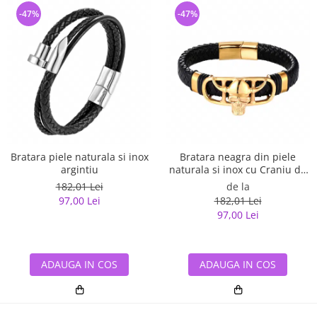
-47%
-47%
Bratara piele naturala si inox
Bratara neagra din piele
argintiu
naturala si inox cu Craniu de
Viking
182,01 Lei
de la
97,00 Lei
182,01 Lei
97,00 Lei
ADAUGA IN COS
ADAUGA IN COS