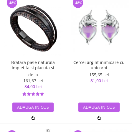
-48%
-48%
Bratara piele naturala
Cercei argint inimioare cu
impletita si placuta si
unicorni
inchizatoare din inox
de la
155,65 Lei
161,67 Lei
81,00 Lei
84,00 Lei
ADAUGA IN COS
ADAUGA IN COS