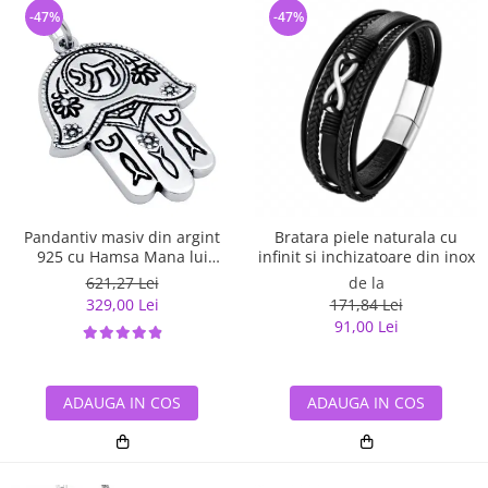
-47%
-47%
Pandantiv masiv din argint
Bratara piele naturala cu
925 cu Hamsa Mana lui
infinit si inchizatoare din inox
Fatima
621,27 Lei
de la
329,00 Lei
171,84 Lei
91,00 Lei
ADAUGA IN COS
ADAUGA IN COS