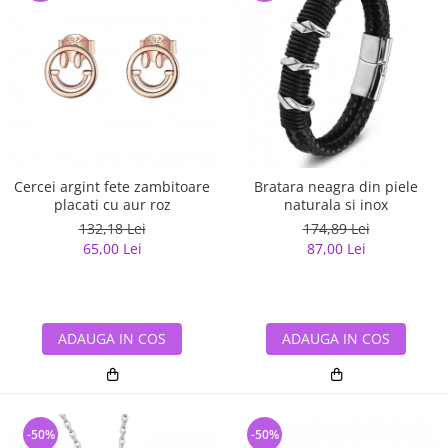
Cercei argint fete zambitoare
Bratara neagra din piele
placati cu aur roz
naturala si inox
132,18 Lei
174,89 Lei
65,00 Lei
87,00 Lei
ADAUGA IN COS
ADAUGA IN COS
-50%
-50%