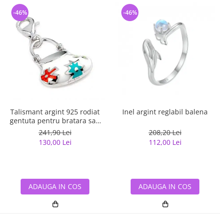
-46%
-46%
Talismant argint 925 rodiat
Inel argint reglabil balena
gentuta pentru bratara sau
lant
241,90 Lei
208,20 Lei
130,00 Lei
112,00 Lei
ADAUGA IN COS
ADAUGA IN COS