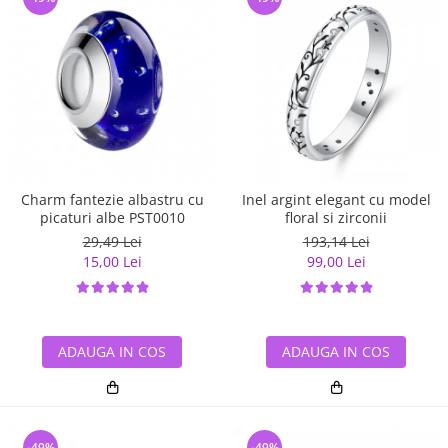
Charm fantezie albastru cu
Inel argint elegant cu model
picaturi albe PST0010
floral si zirconii
29,49 Lei
193,14 Lei
15,00 Lei
99,00 Lei
ADAUGA IN COS
ADAUGA IN COS
-49%
-49%