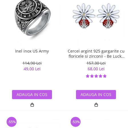
Inel inox US Army
Cercei argint 925 gargarite cu
floricele si zirconii - Be Lucky
EST0022
114,90 Lei
157,30 Lei
49,00 Lei
68,00 Lei
ADAUGA IN COS
ADAUGA IN COS
-55%
-53%