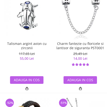
Talisman argint avion cu
Charm fantezie cu floricele si
zirconii
lantisor de siguranta PST0001
117,65 Lei
29,49 Lei
55,00 Lei
14,00 Lei
ADAUGA IN COS
ADAUGA IN COS
-52%
-51%