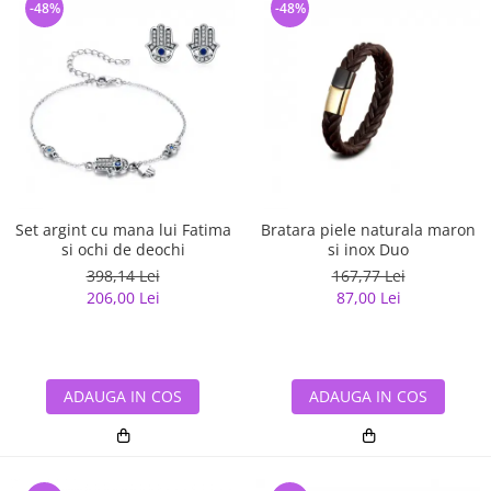
-48%
-48%
Set argint cu mana lui Fatima
Bratara piele naturala maron
si ochi de deochi
si inox Duo
398,14 Lei
167,77 Lei
206,00 Lei
87,00 Lei
ADAUGA IN COS
ADAUGA IN COS