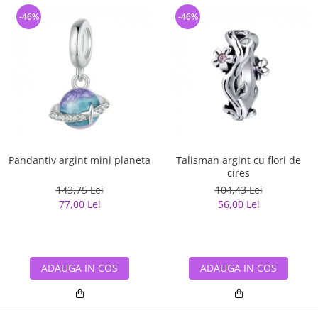
-46%
-46%
Pandantiv argint mini planeta
Talisman argint cu flori de
cires
143,75 Lei
104,43 Lei
77,00 Lei
56,00 Lei
ADAUGA IN COS
ADAUGA IN COS