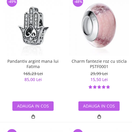
-49%
-48%
Pandantiv argint mana lui
Charm fantezie roz cu sticla
Fatima
PSTF0001
165,23 Lei
29,99 Lei
85,00 Lei
15,50 Lei
ADAUGA IN COS
ADAUGA IN COS