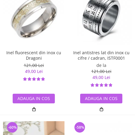
Inel antistres lat din inox cu
Inel fluorescent din inox cu
cifre / cadran, ISTF0001
Dragoni
de la
121,00 Lei
121,00 Lei
49,00 Lei
49,00 Lei
ADAUGA IN COS
ADAUGA IN COS
-60%
-58%