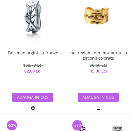
Talisman argint cu frunze
Inel reglabil din inox auriu cu
zirconii colorate
138,79 Lei
96,60 Lei
62,00 Lei
45,00 Lei
ADAUGA IN COS
ADAUGA IN COS
-53%
-53%