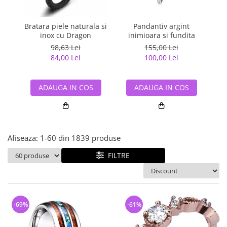
Bijuterii argint cu pietre
Pandantive mireasa
semipretioase
Bijuterii de Lux
Bijuterii argint placat cu aur
Bratara piele naturala si
Pandantiv argint
Pan
Bijuterii gotice si rock
inox cu Dragon
inimioara si fundita
Bijuterii argint cu diverse
Bijuterii Handmade
98,63 Lei
155,00 Lei
materiale
84,00 Lei
100,00 Lei
Bijuterii fantezie
Bijuterii argint cu murano
Casete si cutii de bijuterii
ADAUGA IN COS
ADAUGA IN COS
Bijuterii tungsten
Accesorii Piele
Cadouri
Afiseaza:
1-
60
din
1839
produse
Solutii si lavete de curatare
bijuterii argint
FILTRE
-69%
-61%