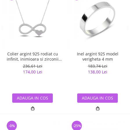
Colier argint 925 rodiat cu
Inel argint 925 model
infinit, inimioara si zirconii
verigheta 4 mm
albe - Infinite You CTU0067
236,61 Lei
183,74 Lei
174,00 Lei
138,00 Lei
ADAUGA IN COS
ADAUGA IN COS
-0%
-25%