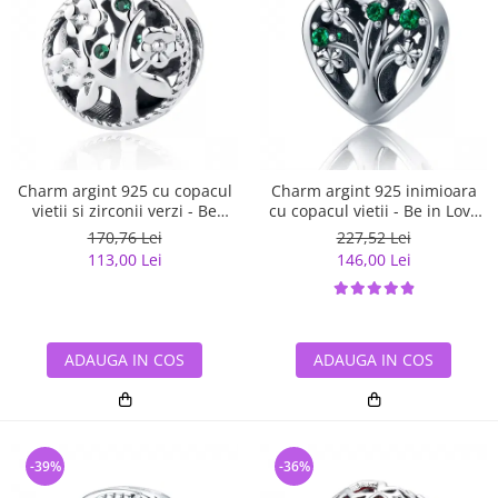
Charm argint 925 cu copacul
Charm argint 925 inimioara
vietii si zirconii verzi - Be
cu copacul vietii - Be in Love
Nature PST0059
PST0105
170,76 Lei
227,52 Lei
113,00 Lei
146,00 Lei
ADAUGA IN COS
ADAUGA IN COS
-39%
-36%