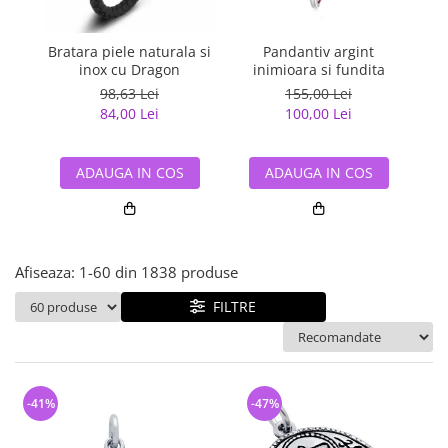
Bijuterii argint cu pietre
Pandantive mireasa
semipretioase
Bijuterii de Lux
Bijuterii argint placat cu aur
Bratara piele naturala si
Pandantiv argint
Pan
Bijuterii gotice si rock
inox cu Dragon
inimioara si fundita
Bijuterii argint cu diverse
Bijuterii Handmade
98,63 Lei
155,00 Lei
materiale
84,00 Lei
100,00 Lei
Bijuterii fantezie
Bijuterii argint cu murano
Casete si cutii de bijuterii
ADAUGA IN COS
ADAUGA IN COS
Bijuterii tungsten
Accesorii Piele
Cadouri
Afiseaza:
1-
60
din
1838
produse
Solutii si lavete de curatare
bijuterii argint
FILTRE
-41%
-47%