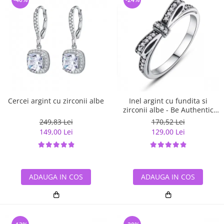
Cercei argint cu zirconii albe
Inel argint cu fundita si
zirconii albe - Be Authentic
IST0007
249,83 Lei
170,52 Lei
149,00 Lei
129,00 Lei
ADAUGA IN COS
ADAUGA IN COS