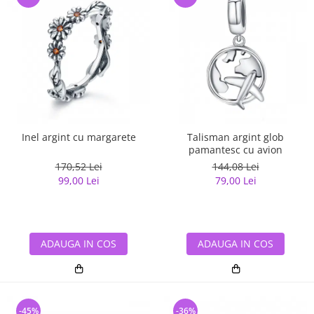
Inel argint cu margarete
Talisman argint glob
pamantesc cu avion
170,52 Lei
144,08 Lei
99,00 Lei
79,00 Lei
ADAUGA IN COS
ADAUGA IN COS
-45%
-36%