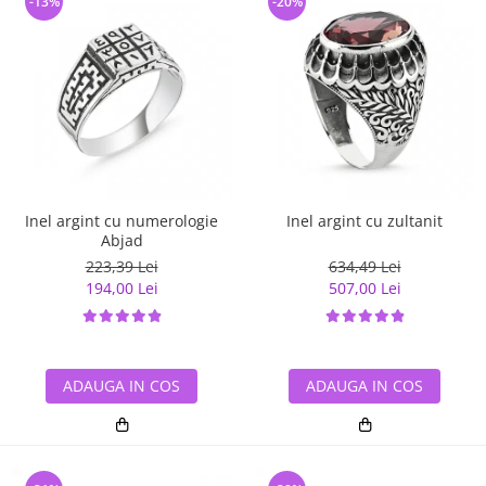
-13%
-20%
Inel argint cu numerologie
Inel argint cu zultanit
Abjad
223,39 Lei
634,49 Lei
194,00 Lei
507,00 Lei
ADAUGA IN COS
ADAUGA IN COS