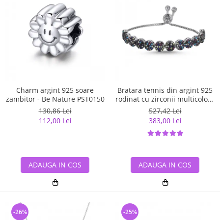
Charm argint 925 soare
Bratara tennis din argint 925
zambitor - Be Nature PST0150
rodinat cu zirconii multicolore
- Be Elegant BTU0108
130,86 Lei
527,42 Lei
112,00 Lei
383,00 Lei
ADAUGA IN COS
ADAUGA IN COS
-26%
-25%