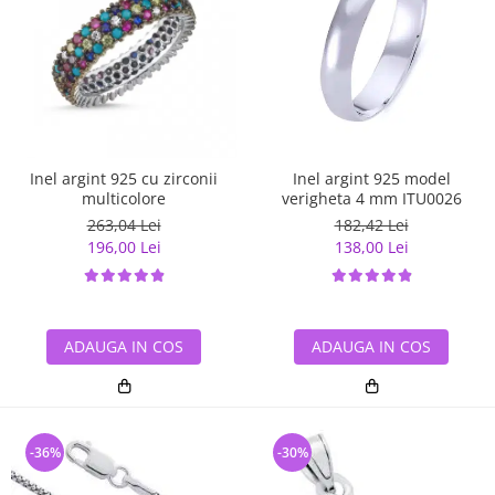
Inel argint 925 cu zirconii
Inel argint 925 model
multicolore
verigheta 4 mm ITU0026
263,04 Lei
182,42 Lei
196,00 Lei
138,00 Lei
ADAUGA IN COS
ADAUGA IN COS
-36%
-30%