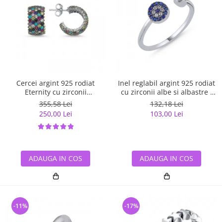
Cercei argint 925 rodiat
Inel reglabil argint 925 rodiat
Eternity cu zirconii
cu zirconii albe si albastre -
multicolore ETU0036
Be Elegant ITU0109
355,58 Lei
132,18 Lei
250,00 Lei
103,00 Lei
ADAUGA IN COS
ADAUGA IN COS
-11%
-17%