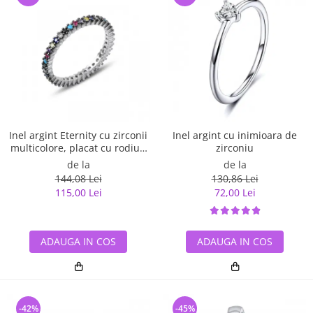
Inel argint Eternity cu zirconii
Inel argint cu inimioara de
multicolore, placat cu rodiu -
zirconiu
ITU0229
de la
de la
144,08 Lei
130,86 Lei
115,00 Lei
72,00 Lei
ADAUGA IN COS
ADAUGA IN COS
-42%
-45%