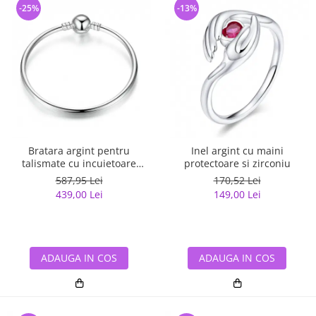
-25%
-13%
Bratara argint pentru
Inel argint cu maini
talismate cu incuietoare
protectoare si zirconiu
sferica
587,95 Lei
170,52 Lei
439,00 Lei
149,00 Lei
ADAUGA IN COS
ADAUGA IN COS