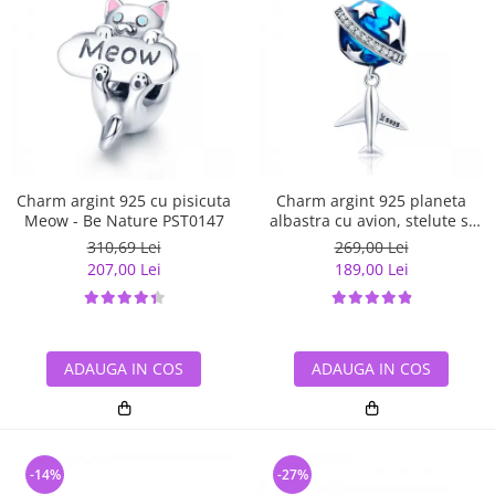
Charm argint 925 cu pisicuta
Charm argint 925 planeta
Meow - Be Nature PST0147
albastra cu avion, stelute si
zirconii albe PST0149
310,69 Lei
269,00 Lei
207,00 Lei
189,00 Lei
ADAUGA IN COS
ADAUGA IN COS
-14%
-27%