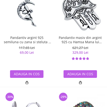
Pandantiv argint 925
Pandantiv masiv din argint
semiluna cu zana si steluta -
925 cu Hamsa Mana lui
Be Fantastic PSX0560
Fatima
117,65 Lei
621,27 Lei
69,00 Lei
329,00 Lei
ADAUGA IN COS
ADAUGA IN COS
-30%
-29%