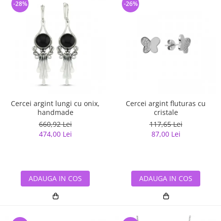
-28%
-26%
Cercei argint lungi cu onix,
Cercei argint fluturas cu
handmade
cristale
660,92 Lei
117,65 Lei
474,00 Lei
87,00 Lei
ADAUGA IN COS
ADAUGA IN COS