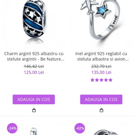
Charm argint 925 albastru cu
Inel argint 925 reglabil cu
stelute argintii - Be Nature
steluta albastra si avion
PST0123
argintiu - Be Nature IST0047
146,42 Lei
232,70 Lei
125,00 Lei
135,00 Lei
ADAUGA IN COS
ADAUGA IN COS
-24%
-42%