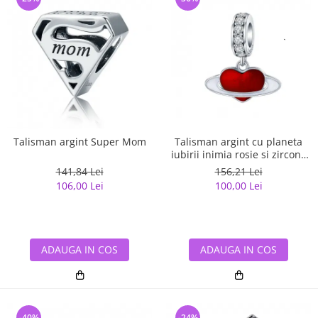
Talisman argint Super Mom
Talisman argint cu planeta
iubirii inimia rosie si zirconii
albe
141,84 Lei
156,21 Lei
106,00 Lei
100,00 Lei
ADAUGA IN COS
ADAUGA IN COS
-40%
-24%