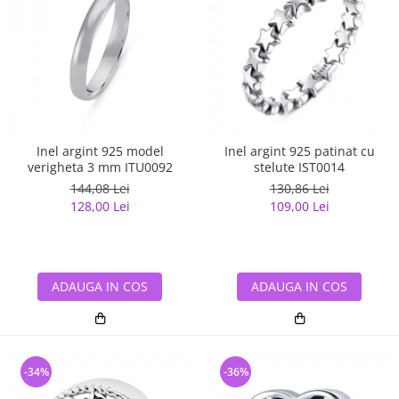
Inel argint 925 model
Inel argint 925 patinat cu
verigheta 3 mm ITU0092
stelute IST0014
144,08 Lei
130,86 Lei
128,00 Lei
109,00 Lei
ADAUGA IN COS
ADAUGA IN COS
-34%
-36%