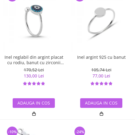
Inel reglabil din argint placat
Inel argint 925 cu banut
cu rodiu, banut cu zirconii
albe si albastre
170,52 Lei
105,74 Lei
130,00 Lei
77,00 Lei
ADAUGA IN COS
ADAUGA IN COS
-10%
-24%