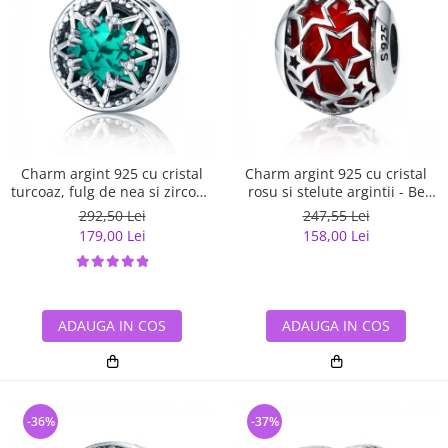
Charm argint 925 cu cristal
Charm argint 925 cu cristal
turcoaz, fulg de nea si zirconii
rosu si stelute argintii - Be
albe - Be Nature PST0110
Nature PST0115
292,50 Lei
247,55 Lei
179,00 Lei
158,00 Lei
ADAUGA IN COS
ADAUGA IN COS
-36%
-37%