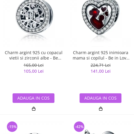
Charm argint 925 cu copacul
Charm argint 925 inimioara
vietii si zirconii albe - Be
mama si copilul - Be in Love
Nature PST0120
PST0122
165,00 Lei
224,71 Lei
105,00 Lei
141,00 Lei
ADAUGA IN COS
ADAUGA IN COS
-15%
-42%