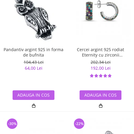
Pandantiv argint 925 in forma
Cercei argint 925 rodiat
de bufnita
Eternity cu zirconii
multicolore ETU0028
104,43 Lei
202,34 Lei
64,00 Lei
192,00 Lei
ADAUGA IN COS
ADAUGA IN COS
-30%
-22%