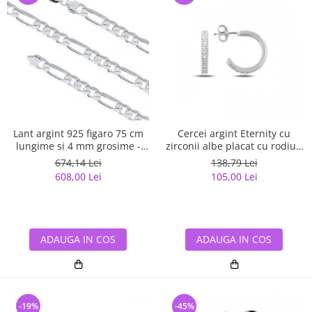
Lant argint 925 figaro 75 cm
Cercei argint Eternity cu
lungime si 4 mm grosime -
zirconii albe placat cu rodiu -
Classical You LSX0141
ETU0153
674,14 Lei
138,79 Lei
608,00 Lei
105,00 Lei
ADAUGA IN COS
ADAUGA IN COS
-19%
-45%