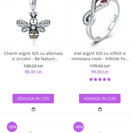
Charm argint 925 cu albinuta
Inel argint 925 cu infinit si
si zirconii - Be Nature
inimioara rosie - Infinite You
PST0143
IST0062
128,22 Lei
170,52 Lei
98,00 Lei
99,00 Lei
ADAUGA IN COS
ADAUGA IN COS
-33%
-30%