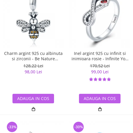
Charm argint 925 cu albinuta
Inel argint 925 cu infinit si
si zirconii - Be Nature
inimioara rosie - Infinite You
PST0143
IST0062
128,22 Lei
170,52 Lei
98,00 Lei
99,00 Lei
ADAUGA IN COS
ADAUGA IN COS
-33%
-30%