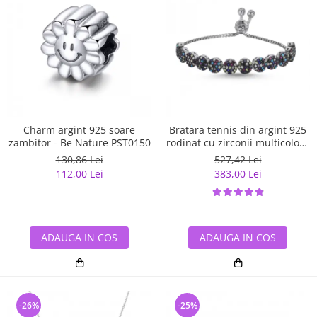
Charm argint 925 soare
Bratara tennis din argint 925
zambitor - Be Nature PST0150
rodinat cu zirconii multicolore
- Be Elegant BTU0108
130,86 Lei
527,42 Lei
112,00 Lei
383,00 Lei
ADAUGA IN COS
ADAUGA IN COS
-26%
-25%