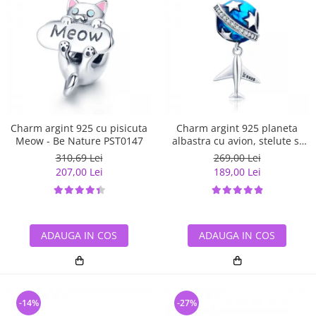
Charm argint 925 cu pisicuta
Charm argint 925 planeta
Meow - Be Nature PST0147
albastra cu avion, stelute si
zirconii albe PST0149
310,69 Lei
269,00 Lei
207,00 Lei
189,00 Lei
ADAUGA IN COS
ADAUGA IN COS
-14%
-27%