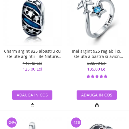
Charm argint 925 albastru cu
Inel argint 925 reglabil cu
stelute argintii - Be Nature
steluta albastra si avion
PST0123
argintiu - Be Nature IST0047
146,42 Lei
232,70 Lei
125,00 Lei
135,00 Lei
ADAUGA IN COS
ADAUGA IN COS
-24%
-42%