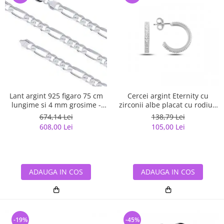
Lant argint 925 figaro 75 cm
Cercei argint Eternity cu
lungime si 4 mm grosime -
zirconii albe placat cu rodiu -
Classical You LSX0141
ETU0153
674,14 Lei
138,79 Lei
608,00 Lei
105,00 Lei
ADAUGA IN COS
ADAUGA IN COS
-19%
-45%