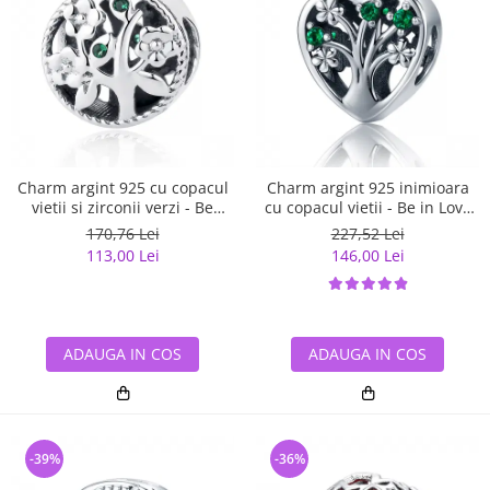
Charm argint 925 cu copacul
Charm argint 925 inimioara
vietii si zirconii verzi - Be
cu copacul vietii - Be in Love
Nature PST0059
PST0105
170,76 Lei
227,52 Lei
113,00 Lei
146,00 Lei
ADAUGA IN COS
ADAUGA IN COS
-39%
-36%