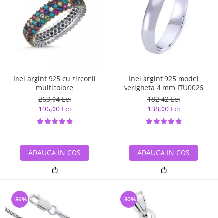
Inel argint 925 cu zirconii
Inel argint 925 model
multicolore
verigheta 4 mm ITU0026
263,04 Lei
182,42 Lei
196,00 Lei
138,00 Lei
ADAUGA IN COS
ADAUGA IN COS
-36%
-30%