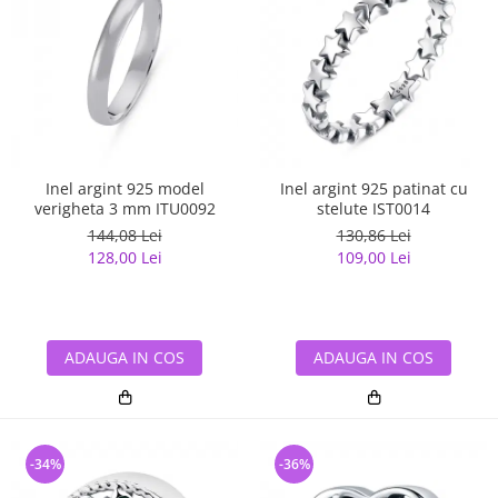
Inel argint 925 model
Inel argint 925 patinat cu
verigheta 3 mm ITU0092
stelute IST0014
144,08 Lei
130,86 Lei
128,00 Lei
109,00 Lei
ADAUGA IN COS
ADAUGA IN COS
-34%
-36%