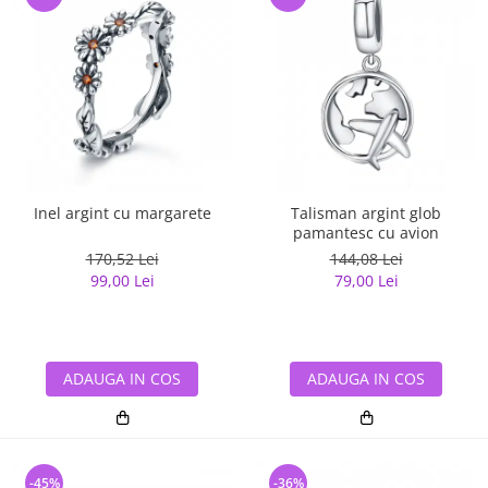
Inel argint cu margarete
Talisman argint glob
pamantesc cu avion
170,52 Lei
144,08 Lei
99,00 Lei
79,00 Lei
ADAUGA IN COS
ADAUGA IN COS
-45%
-36%