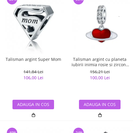
Talisman argint Super Mom
Talisman argint cu planeta
iubirii inimia rosie si zirconii
albe
141,84 Lei
156,21 Lei
106,00 Lei
100,00 Lei
ADAUGA IN COS
ADAUGA IN COS
-40%
-24%