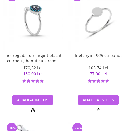
Inel reglabil din argint placat
Inel argint 925 cu banut
cu rodiu, banut cu zirconii
albe si albastre
170,52 Lei
105,74 Lei
130,00 Lei
77,00 Lei
ADAUGA IN COS
ADAUGA IN COS
-10%
-24%