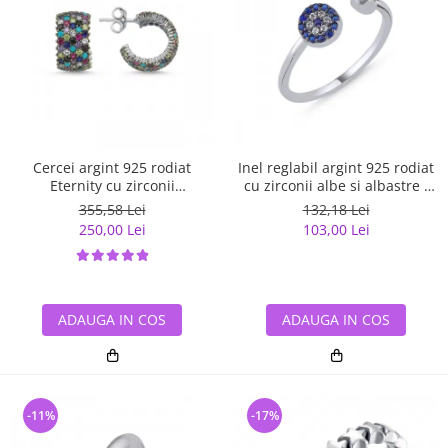
Cercei argint 925 rodiat
Inel reglabil argint 925 rodiat
Eternity cu zirconii
cu zirconii albe si albastre -
multicolore ETU0036
Be Elegant ITU0109
355,58 Lei
132,18 Lei
250,00 Lei
103,00 Lei
ADAUGA IN COS
ADAUGA IN COS
-11%
-17%