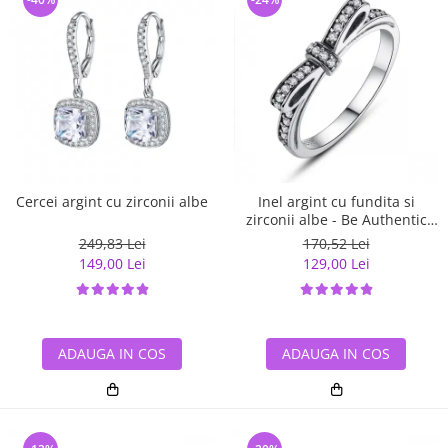
Cercei argint cu zirconii albe
Inel argint cu fundita si
zirconii albe - Be Authentic
IST0007
249,83 Lei
170,52 Lei
149,00 Lei
129,00 Lei
ADAUGA IN COS
ADAUGA IN COS