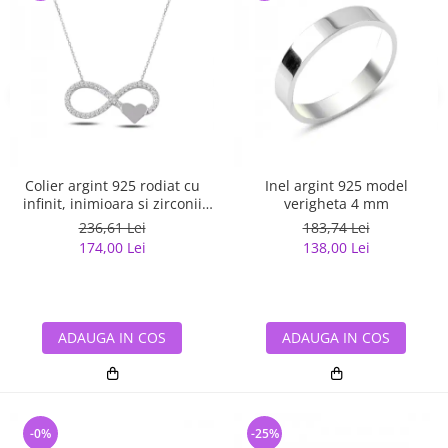
Colier argint 925 rodiat cu
Inel argint 925 model
infinit, inimioara si zirconii
verigheta 4 mm
albe - Infinite You CTU0067
236,61 Lei
183,74 Lei
174,00 Lei
138,00 Lei
ADAUGA IN COS
ADAUGA IN COS
-0%
-25%