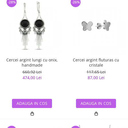
-28%
-26%
Cercei argint lungi cu onix,
Cercei argint fluturas cu
handmade
cristale
660,92 Lei
117,65 Lei
474,00 Lei
87,00 Lei
ADAUGA IN COS
ADAUGA IN COS