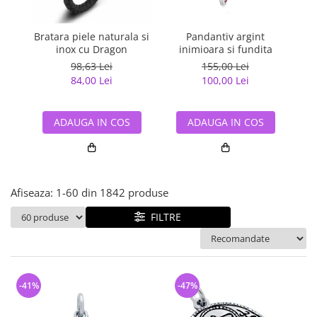
Bijuterii argint cu pietre
Pandantive mireasa
semipretioase
Bijuterii de Lux
Bijuterii argint placat cu aur
Bratara piele naturala si
Pandantiv argint
Pan
Bijuterii gotice si rock
inox cu Dragon
inimioara si fundita
Bijuterii argint cu diverse
Bijuterii Handmade
98,63 Lei
155,00 Lei
materiale
84,00 Lei
100,00 Lei
Bijuterii fantezie
Bijuterii argint cu murano
Casete si cutii de bijuterii
ADAUGA IN COS
ADAUGA IN COS
Bijuterii tungsten
Accesorii Piele
Cadouri
Afiseaza:
1-
60
din
1842
produse
Solutii si lavete de curatare
bijuterii argint
FILTRE
-41%
-47%