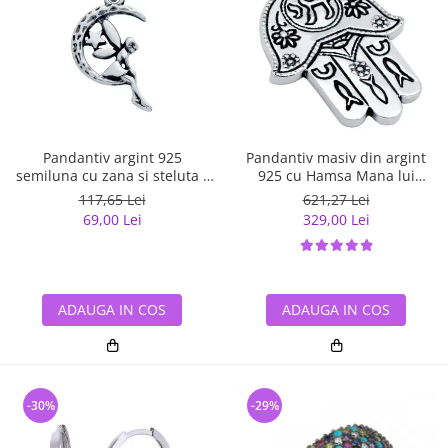
Pandantiv argint 925
Pandantiv masiv din argint
semiluna cu zana si steluta -
925 cu Hamsa Mana lui
Be Fantastic PSX0560
Fatima
117,65 Lei
621,27 Lei
69,00 Lei
329,00 Lei
ADAUGA IN COS
ADAUGA IN COS
-30%
-29%