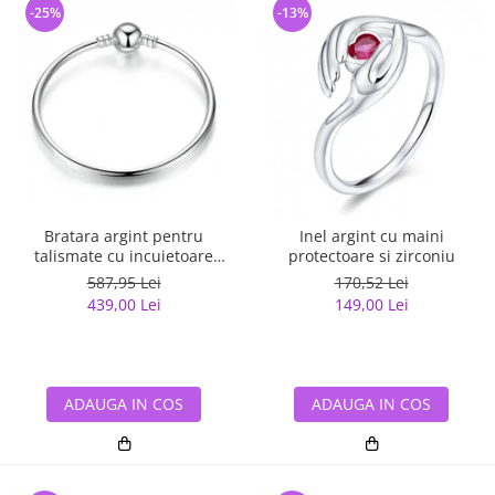
-25%
-13%
Bratara argint pentru
Inel argint cu maini
talismate cu incuietoare
protectoare si zirconiu
sferica
587,95 Lei
170,52 Lei
439,00 Lei
149,00 Lei
ADAUGA IN COS
ADAUGA IN COS