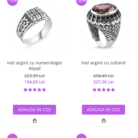
-13%
-20%
Inel argint cu numerologie
Inel argint cu zultanit
Abjad
223,39 Lei
634,49 Lei
194,00 Lei
507,00 Lei
ADAUGA IN COS
ADAUGA IN COS