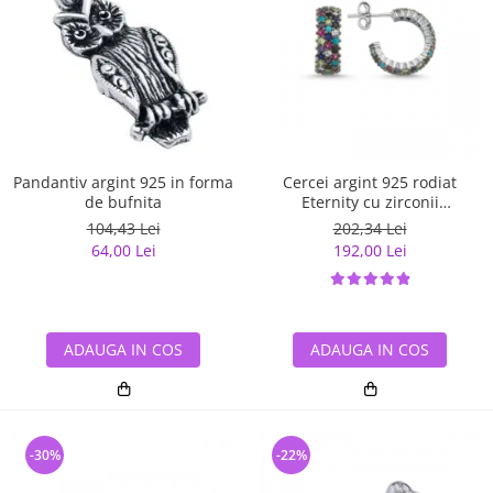
Pandantiv argint 925 in forma
Cercei argint 925 rodiat
de bufnita
Eternity cu zirconii
multicolore ETU0028
104,43 Lei
202,34 Lei
64,00 Lei
192,00 Lei
ADAUGA IN COS
ADAUGA IN COS
-30%
-22%