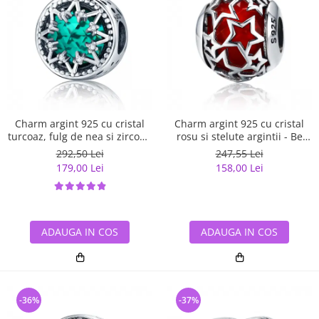
Charm argint 925 cu cristal
Charm argint 925 cu cristal
turcoaz, fulg de nea si zirconii
rosu si stelute argintii - Be
albe - Be Nature PST0110
Nature PST0115
292,50 Lei
247,55 Lei
179,00 Lei
158,00 Lei
ADAUGA IN COS
ADAUGA IN COS
-36%
-37%