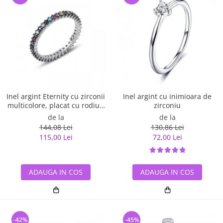
Inel argint Eternity cu zirconii
Inel argint cu inimioara de
multicolore, placat cu rodiu -
zirconiu
ITU0229
de la
de la
144,08 Lei
130,86 Lei
115,00 Lei
72,00 Lei
ADAUGA IN COS
ADAUGA IN COS
-42%
-45%