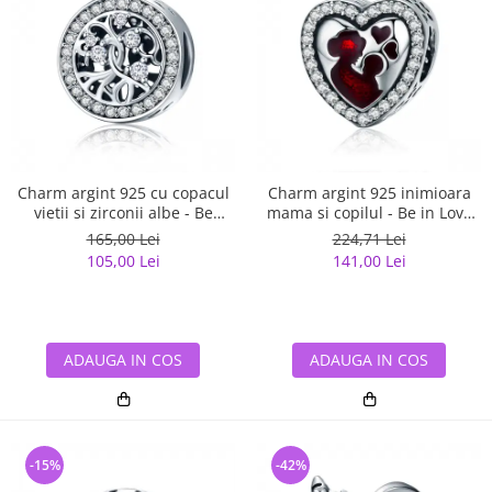
Charm argint 925 cu copacul
Charm argint 925 inimioara
vietii si zirconii albe - Be
mama si copilul - Be in Love
Nature PST0120
PST0122
165,00 Lei
224,71 Lei
105,00 Lei
141,00 Lei
ADAUGA IN COS
ADAUGA IN COS
-15%
-42%