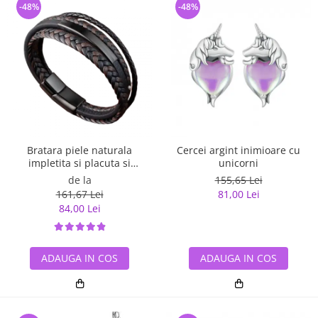
-48%
-48%
Bratara piele naturala
Cercei argint inimioare cu
impletita si placuta si
unicorni
inchizatoare din inox
de la
155,65 Lei
161,67 Lei
81,00 Lei
84,00 Lei
ADAUGA IN COS
ADAUGA IN COS