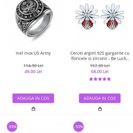
Inel inox US Army
Cercei argint 925 gargarite cu
floricele si zirconii - Be Lucky
EST0022
114,90 Lei
157,30 Lei
49,00 Lei
68,00 Lei
ADAUGA IN COS
ADAUGA IN COS
-55%
-53%