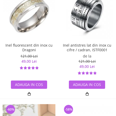
Inel antistres lat din inox cu
Inel fluorescent din inox cu
cifre / cadran, ISTF0001
Dragoni
de la
121,00 Lei
121,00 Lei
49,00 Lei
49,00 Lei
ADAUGA IN COS
ADAUGA IN COS
-60%
-58%