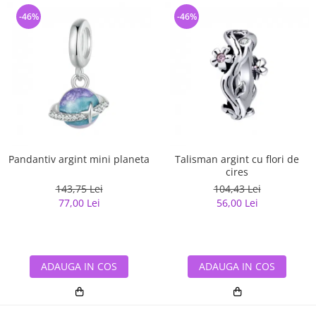
-46%
-46%
Pandantiv argint mini planeta
Talisman argint cu flori de
cires
143,75 Lei
104,43 Lei
77,00 Lei
56,00 Lei
ADAUGA IN COS
ADAUGA IN COS