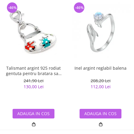
-46%
-46%
Talismant argint 925 rodiat
Inel argint reglabil balena
gentuta pentru bratara sau
lant
241,90 Lei
208,20 Lei
130,00 Lei
112,00 Lei
ADAUGA IN COS
ADAUGA IN COS