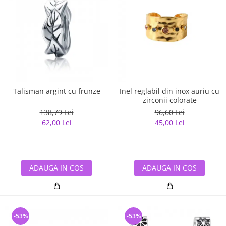
Talisman argint cu frunze
Inel reglabil din inox auriu cu
zirconii colorate
138,79 Lei
96,60 Lei
62,00 Lei
45,00 Lei
ADAUGA IN COS
ADAUGA IN COS
-53%
-53%