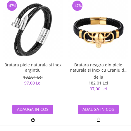
-47%
-47%
Bratara piele naturala si inox
Bratara neagra din piele
argintiu
naturala si inox cu Craniu de
Viking
182,01 Lei
de la
97,00 Lei
182,01 Lei
97,00 Lei
ADAUGA IN COS
ADAUGA IN COS