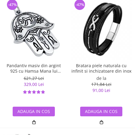
-47%
-47%
Pandantiv masiv din argint
Bratara piele naturala cu
925 cu Hamsa Mana lui
infinit si inchizatoare din inox
Fatima
621,27 Lei
de la
329,00 Lei
171,84 Lei
91,00 Lei
ADAUGA IN COS
ADAUGA IN COS