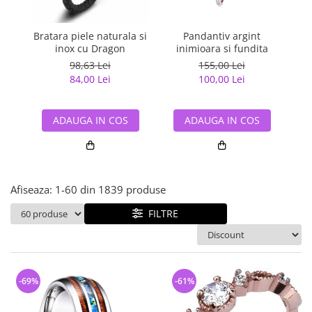
Bijuterii argint cu pietre
Pandantive mireasa
semipretioase
Bijuterii de Lux
Bijuterii argint placat cu aur
Bratara piele naturala si
Pandantiv argint
Pan
Bijuterii gotice si rock
inox cu Dragon
inimioara si fundita
Bijuterii argint cu diverse
Bijuterii Handmade
98,63 Lei
155,00 Lei
materiale
84,00 Lei
100,00 Lei
Bijuterii fantezie
Bijuterii argint cu murano
Casete si cutii de bijuterii
ADAUGA IN COS
ADAUGA IN COS
Bijuterii tungsten
Accesorii Piele
Cadouri
Afiseaza:
1-
60
din
1839
produse
Solutii si lavete de curatare
bijuterii argint
FILTRE
-69%
-61%