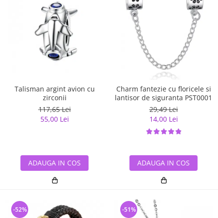
Talisman argint avion cu
Charm fantezie cu floricele si
zirconii
lantisor de siguranta PST0001
117,65 Lei
29,49 Lei
55,00 Lei
14,00 Lei
ADAUGA IN COS
ADAUGA IN COS
-52%
-51%