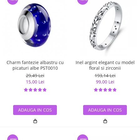
Charm fantezie albastru cu
Inel argint elegant cu model
picaturi albe PST0010
floral si zirconii
29,49 Lei
193,14 Lei
15,00 Lei
99,00 Lei
ADAUGA IN COS
ADAUGA IN COS
-49%
-49%