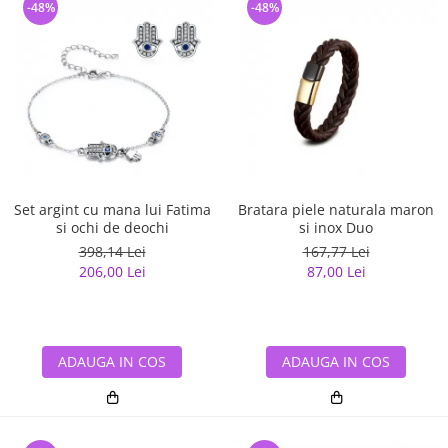
-48%
-48%
Set argint cu mana lui Fatima
Bratara piele naturala maron
si ochi de deochi
si inox Duo
398,14 Lei
167,77 Lei
206,00 Lei
87,00 Lei
ADAUGA IN COS
ADAUGA IN COS