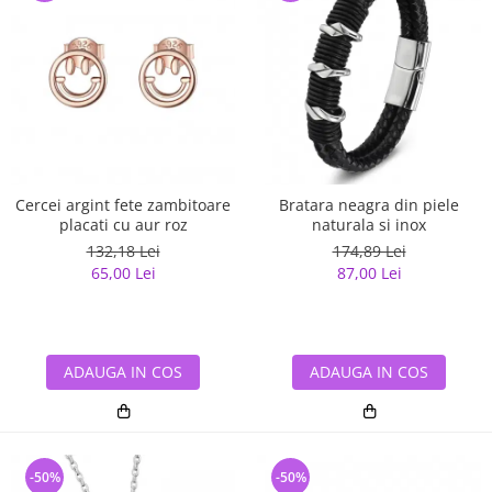
Cercei argint fete zambitoare
Bratara neagra din piele
placati cu aur roz
naturala si inox
132,18 Lei
174,89 Lei
65,00 Lei
87,00 Lei
ADAUGA IN COS
ADAUGA IN COS
-50%
-50%