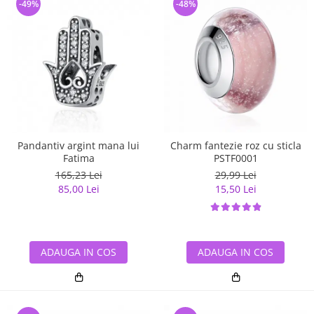
-49%
-48%
Pandantiv argint mana lui
Charm fantezie roz cu sticla
Fatima
PSTF0001
165,23 Lei
29,99 Lei
85,00 Lei
15,50 Lei
ADAUGA IN COS
ADAUGA IN COS