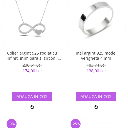
Colier argint 925 rodiat cu
Inel argint 925 model
infinit, inimioara si zirconii
verigheta 4 mm
albe - Infinite You CTU0067
236,61 Lei
183,74 Lei
174,00 Lei
138,00 Lei
ADAUGA IN COS
ADAUGA IN COS
-0%
-25%