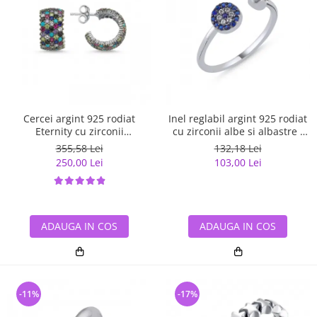
Cercei argint 925 rodiat
Inel reglabil argint 925 rodiat
Eternity cu zirconii
cu zirconii albe si albastre -
multicolore ETU0036
Be Elegant ITU0109
355,58 Lei
132,18 Lei
250,00 Lei
103,00 Lei
ADAUGA IN COS
ADAUGA IN COS
-11%
-17%