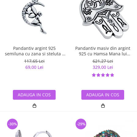
Pandantiv argint 925
Pandantiv masiv din argint
semiluna cu zana si steluta -
925 cu Hamsa Mana lui
Be Fantastic PSX0560
Fatima
117,65 Lei
621,27 Lei
69,00 Lei
329,00 Lei
ADAUGA IN COS
ADAUGA IN COS
-30%
-29%