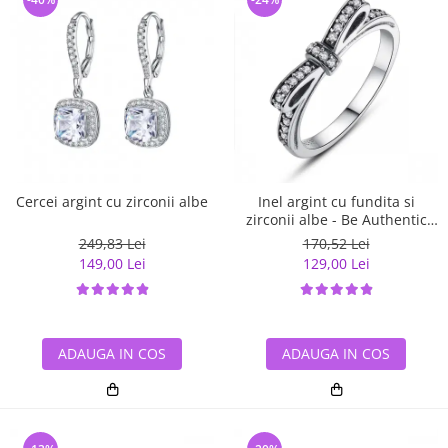
Cercei argint cu zirconii albe
Inel argint cu fundita si
zirconii albe - Be Authentic
IST0007
249,83 Lei
170,52 Lei
149,00 Lei
129,00 Lei
ADAUGA IN COS
ADAUGA IN COS