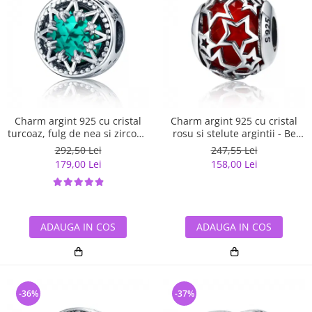
Charm argint 925 cu cristal
Charm argint 925 cu cristal
turcoaz, fulg de nea si zirconii
rosu si stelute argintii - Be
albe - Be Nature PST0110
Nature PST0115
292,50 Lei
247,55 Lei
179,00 Lei
158,00 Lei
ADAUGA IN COS
ADAUGA IN COS
-36%
-37%