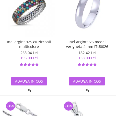
Inel argint 925 cu zirconii
Inel argint 925 model
multicolore
verigheta 4 mm ITU0026
263,04 Lei
182,42 Lei
196,00 Lei
138,00 Lei
ADAUGA IN COS
ADAUGA IN COS
-36%
-30%