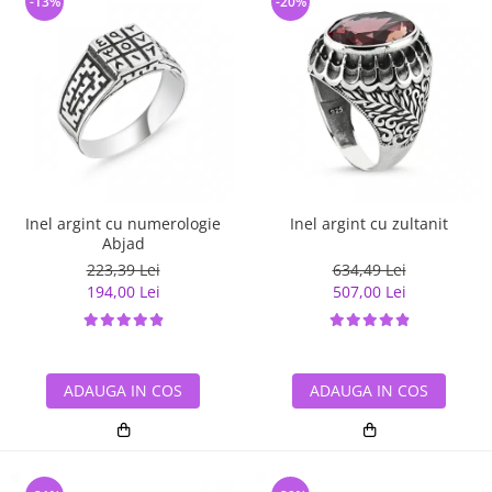
-13%
-20%
Inel argint cu numerologie
Inel argint cu zultanit
Abjad
223,39 Lei
634,49 Lei
194,00 Lei
507,00 Lei
ADAUGA IN COS
ADAUGA IN COS