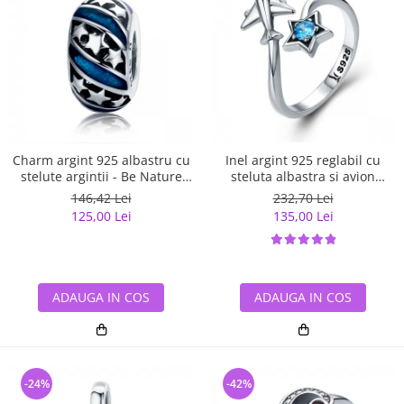
Charm argint 925 albastru cu
Inel argint 925 reglabil cu
stelute argintii - Be Nature
steluta albastra si avion
PST0123
argintiu - Be Nature IST0047
146,42 Lei
232,70 Lei
125,00 Lei
135,00 Lei
ADAUGA IN COS
ADAUGA IN COS
-24%
-42%