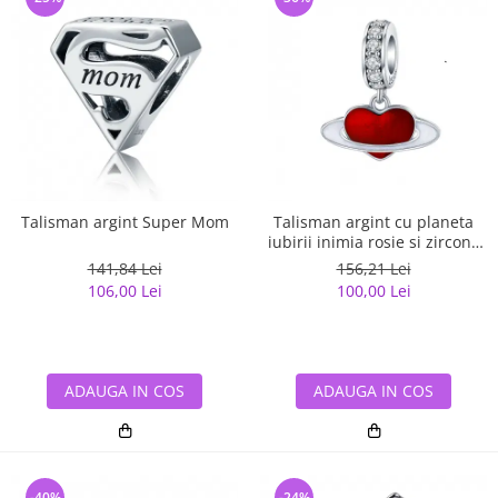
Talisman argint Super Mom
Talisman argint cu planeta
iubirii inimia rosie si zirconii
albe
141,84 Lei
156,21 Lei
106,00 Lei
100,00 Lei
ADAUGA IN COS
ADAUGA IN COS
-40%
-24%