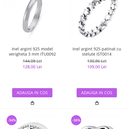
Inel argint 925 model
Inel argint 925 patinat cu
verigheta 3 mm ITU0092
stelute IST0014
144,08 Lei
130,86 Lei
128,00 Lei
109,00 Lei
ADAUGA IN COS
ADAUGA IN COS
-34%
-36%