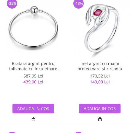
-25%
-13%
Bratara argint pentru
Inel argint cu maini
talismate cu incuietoare
protectoare si zirconiu
sferica
587,95 Lei
170,52 Lei
439,00 Lei
149,00 Lei
ADAUGA IN COS
ADAUGA IN COS