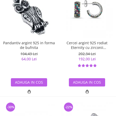
Pandantiv argint 925 in forma
Cercei argint 925 rodiat
de bufnita
Eternity cu zirconii
multicolore ETU0028
104,43 Lei
202,34 Lei
64,00 Lei
192,00 Lei
ADAUGA IN COS
ADAUGA IN COS
-30%
-22%