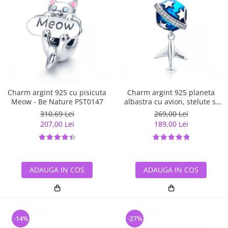
Charm argint 925 cu pisicuta
Charm argint 925 planeta
Meow - Be Nature PST0147
albastra cu avion, stelute si
zirconii albe PST0149
310,69 Lei
269,00 Lei
207,00 Lei
189,00 Lei
ADAUGA IN COS
ADAUGA IN COS
-14%
-27%