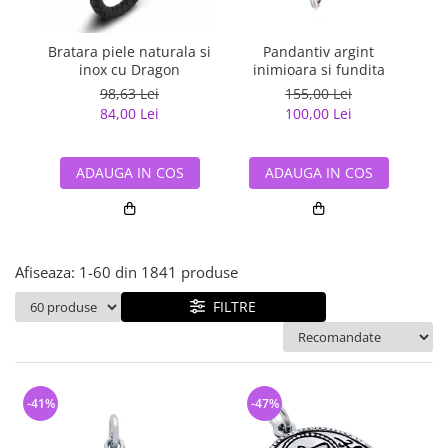
Bijuterii argint cu pietre
Pandantive mireasa
semipretioase
Bijuterii de Lux
Bijuterii argint placat cu aur
Bratara piele naturala si
Pandantiv argint
Pan
Bijuterii gotice si rock
inox cu Dragon
inimioara si fundita
Bijuterii argint cu diverse
Bijuterii Handmade
98,63 Lei
155,00 Lei
materiale
84,00 Lei
100,00 Lei
Bijuterii fantezie
Bijuterii argint cu murano
Casete si cutii de bijuterii
ADAUGA IN COS
ADAUGA IN COS
Bijuterii tungsten
Accesorii Piele
Cadouri
Afiseaza:
1-
60
din
1841
produse
Solutii si lavete de curatare
bijuterii argint
FILTRE
-41%
-47%