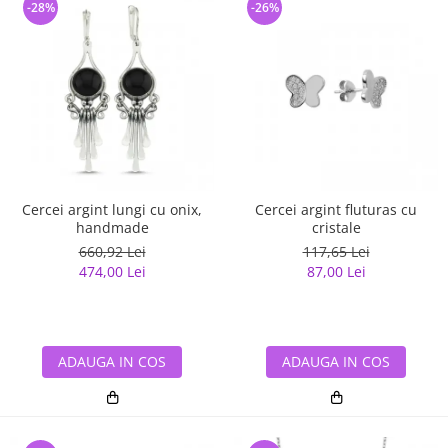
-28%
-26%
Cercei argint lungi cu onix,
Cercei argint fluturas cu
handmade
cristale
660,92 Lei
117,65 Lei
474,00 Lei
87,00 Lei
ADAUGA IN COS
ADAUGA IN COS