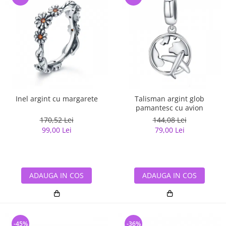
Inel argint cu margarete
Talisman argint glob
pamantesc cu avion
170,52 Lei
144,08 Lei
99,00 Lei
79,00 Lei
ADAUGA IN COS
ADAUGA IN COS
-45%
-36%