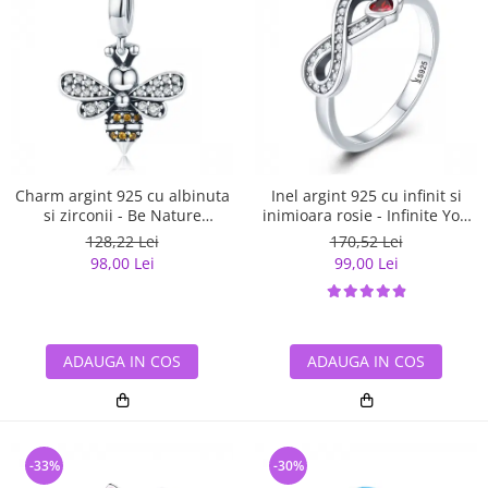
Charm argint 925 cu albinuta
Inel argint 925 cu infinit si
si zirconii - Be Nature
inimioara rosie - Infinite You
PST0143
IST0062
128,22 Lei
170,52 Lei
98,00 Lei
99,00 Lei
ADAUGA IN COS
ADAUGA IN COS
-33%
-30%