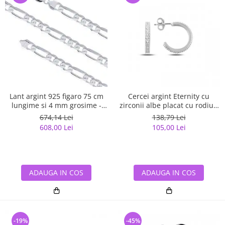
Lant argint 925 figaro 75 cm
Cercei argint Eternity cu
lungime si 4 mm grosime -
zirconii albe placat cu rodiu -
Classical You LSX0141
ETU0153
674,14 Lei
138,79 Lei
608,00 Lei
105,00 Lei
ADAUGA IN COS
ADAUGA IN COS
-19%
-45%