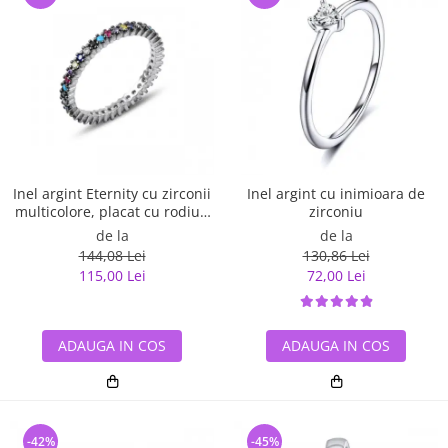
Inel argint Eternity cu zirconii
Inel argint cu inimioara de
multicolore, placat cu rodiu -
zirconiu
ITU0229
de la
de la
144,08 Lei
130,86 Lei
115,00 Lei
72,00 Lei
ADAUGA IN COS
ADAUGA IN COS
-42%
-45%