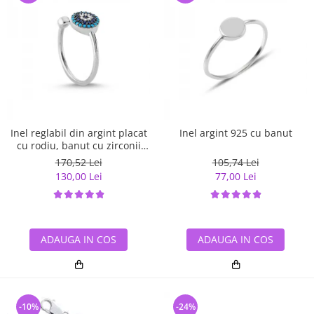
Inel reglabil din argint placat
Inel argint 925 cu banut
cu rodiu, banut cu zirconii
albe si albastre
170,52 Lei
105,74 Lei
130,00 Lei
77,00 Lei
ADAUGA IN COS
ADAUGA IN COS
-10%
-24%