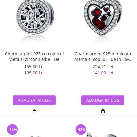
Charm argint 925 cu copacul
Charm argint 925 inimioara
vietii si zirconii albe - Be
mama si copilul - Be in Love
Nature PST0120
PST0122
165,00 Lei
224,71 Lei
105,00 Lei
141,00 Lei
ADAUGA IN COS
ADAUGA IN COS
-15%
-42%