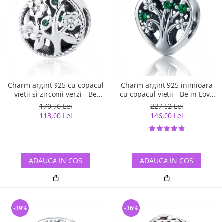
Charm argint 925 cu copacul
Charm argint 925 inimioara
vietii si zirconii verzi - Be
cu copacul vietii - Be in Love
Nature PST0059
PST0105
170,76 Lei
227,52 Lei
113,00 Lei
146,00 Lei
ADAUGA IN COS
ADAUGA IN COS
-39%
-36%