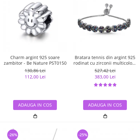
Charm argint 925 soare
Bratara tennis din argint 925
zambitor - Be Nature PST0150
rodinat cu zirconii multicolore
- Be Elegant BTU0108
130,86 Lei
527,42 Lei
112,00 Lei
383,00 Lei
ADAUGA IN COS
ADAUGA IN COS
-26%
-25%