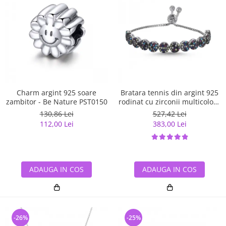
Charm argint 925 soare
Bratara tennis din argint 925
zambitor - Be Nature PST0150
rodinat cu zirconii multicolore
- Be Elegant BTU0108
130,86 Lei
527,42 Lei
112,00 Lei
383,00 Lei
ADAUGA IN COS
ADAUGA IN COS
-26%
-25%