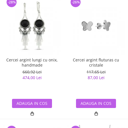
-28%
-26%
Cercei argint lungi cu onix,
Cercei argint fluturas cu
handmade
cristale
660,92 Lei
117,65 Lei
474,00 Lei
87,00 Lei
ADAUGA IN COS
ADAUGA IN COS