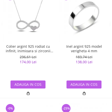
Colier argint 925 rodiat cu
Inel argint 925 model
infinit, inimioara si zirconii
verigheta 4 mm
albe - Infinite You CTU0067
236,61 Lei
183,74 Lei
174,00 Lei
138,00 Lei
ADAUGA IN COS
ADAUGA IN COS
-0%
-25%