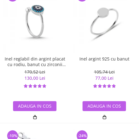
Inel reglabil din argint placat
Inel argint 925 cu banut
cu rodiu, banut cu zirconii
albe si albastre
170,52 Lei
105,74 Lei
130,00 Lei
77,00 Lei
ADAUGA IN COS
ADAUGA IN COS
-10%
-24%