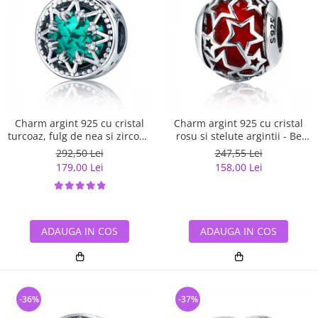
Charm argint 925 cu cristal
Charm argint 925 cu cristal
turcoaz, fulg de nea si zirconii
rosu si stelute argintii - Be
albe - Be Nature PST0110
Nature PST0115
292,50 Lei
247,55 Lei
179,00 Lei
158,00 Lei
ADAUGA IN COS
ADAUGA IN COS
-36%
-37%