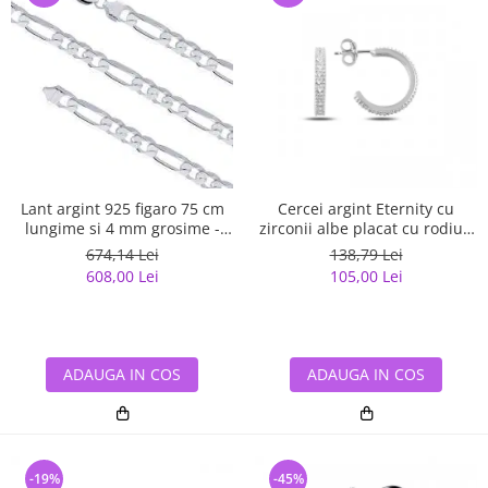
Lant argint 925 figaro 75 cm
Cercei argint Eternity cu
lungime si 4 mm grosime -
zirconii albe placat cu rodiu -
Classical You LSX0141
ETU0153
674,14 Lei
138,79 Lei
608,00 Lei
105,00 Lei
ADAUGA IN COS
ADAUGA IN COS
-19%
-45%