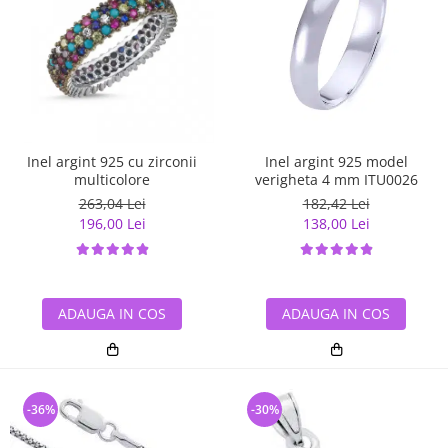
Inel argint 925 cu zirconii
Inel argint 925 model
multicolore
verigheta 4 mm ITU0026
263,04 Lei
182,42 Lei
196,00 Lei
138,00 Lei
ADAUGA IN COS
ADAUGA IN COS
-36%
-30%