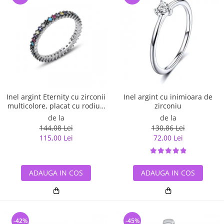
Inel argint Eternity cu zirconii
Inel argint cu inimioara de
multicolore, placat cu rodiu -
zirconiu
ITU0229
de la
de la
144,08 Lei
130,86 Lei
115,00 Lei
72,00 Lei
ADAUGA IN COS
ADAUGA IN COS
-42%
-45%