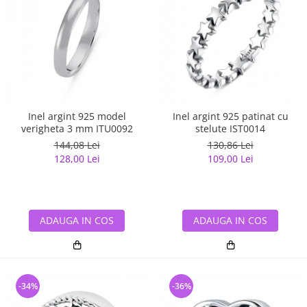
Inel argint 925 model
Inel argint 925 patinat cu
verigheta 3 mm ITU0092
stelute IST0014
144,08 Lei
130,86 Lei
128,00 Lei
109,00 Lei
ADAUGA IN COS
ADAUGA IN COS
-34%
-36%