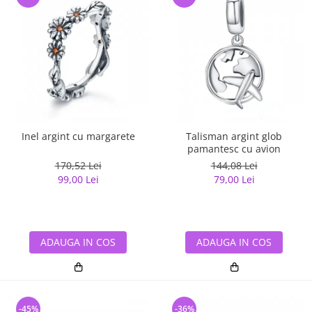
Inel argint cu margarete
Talisman argint glob
pamantesc cu avion
170,52 Lei
144,08 Lei
99,00 Lei
79,00 Lei
ADAUGA IN COS
ADAUGA IN COS
-45%
-36%