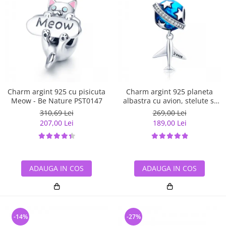
Charm argint 925 cu pisicuta
Charm argint 925 planeta
Meow - Be Nature PST0147
albastra cu avion, stelute si
zirconii albe PST0149
310,69 Lei
269,00 Lei
207,00 Lei
189,00 Lei
ADAUGA IN COS
ADAUGA IN COS
-14%
-27%