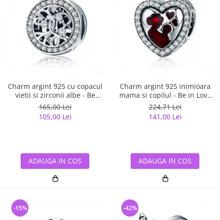
Charm argint 925 cu copacul
Charm argint 925 inimioara
vietii si zirconii albe - Be
mama si copilul - Be in Love
Nature PST0120
PST0122
165,00 Lei
224,71 Lei
105,00 Lei
141,00 Lei
ADAUGA IN COS
ADAUGA IN COS
-15%
-42%