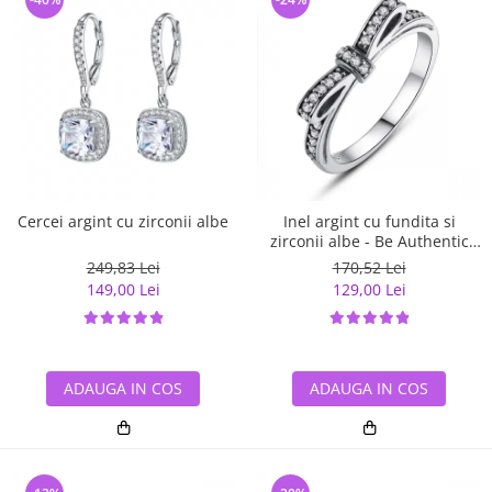
Cercei argint cu zirconii albe
Inel argint cu fundita si
zirconii albe - Be Authentic
IST0007
249,83 Lei
170,52 Lei
149,00 Lei
129,00 Lei
ADAUGA IN COS
ADAUGA IN COS