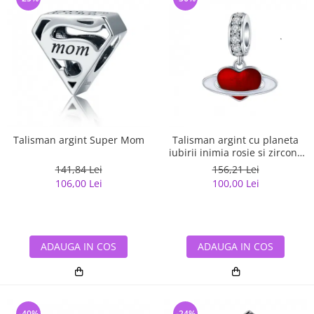
Talisman argint Super Mom
Talisman argint cu planeta
iubirii inimia rosie si zirconii
albe
141,84 Lei
156,21 Lei
106,00 Lei
100,00 Lei
ADAUGA IN COS
ADAUGA IN COS
-40%
-24%