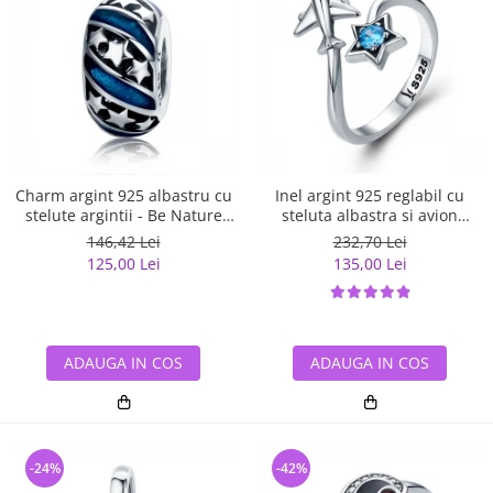
Charm argint 925 albastru cu
Inel argint 925 reglabil cu
stelute argintii - Be Nature
steluta albastra si avion
PST0123
argintiu - Be Nature IST0047
146,42 Lei
232,70 Lei
125,00 Lei
135,00 Lei
ADAUGA IN COS
ADAUGA IN COS
-24%
-42%