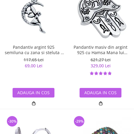
Pandantiv argint 925
Pandantiv masiv din argint
semiluna cu zana si steluta -
925 cu Hamsa Mana lui
Be Fantastic PSX0560
Fatima
117,65 Lei
621,27 Lei
69,00 Lei
329,00 Lei
ADAUGA IN COS
ADAUGA IN COS
-30%
-29%