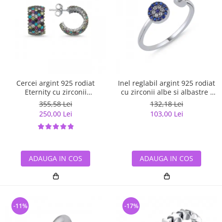
Cercei argint 925 rodiat
Inel reglabil argint 925 rodiat
Eternity cu zirconii
cu zirconii albe si albastre -
multicolore ETU0036
Be Elegant ITU0109
355,58 Lei
132,18 Lei
250,00 Lei
103,00 Lei
ADAUGA IN COS
ADAUGA IN COS
-11%
-17%