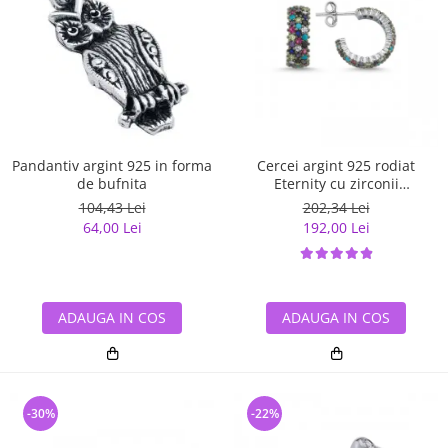
Pandantiv argint 925 in forma
Cercei argint 925 rodiat
de bufnita
Eternity cu zirconii
multicolore ETU0028
104,43 Lei
202,34 Lei
64,00 Lei
192,00 Lei
ADAUGA IN COS
ADAUGA IN COS
-30%
-22%