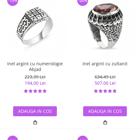
-13%
-20%
Inel argint cu numerologie
Inel argint cu zultanit
Abjad
223,39 Lei
634,49 Lei
194,00 Lei
507,00 Lei
ADAUGA IN COS
ADAUGA IN COS