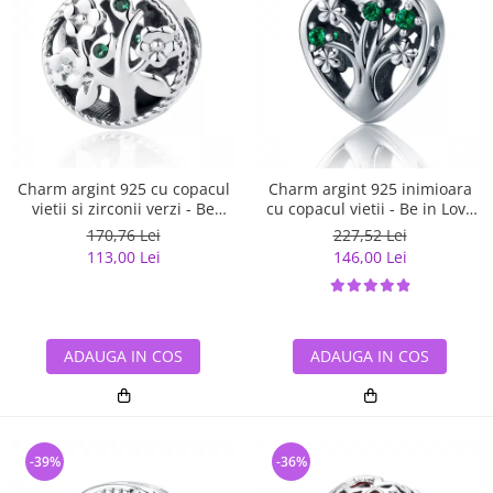
Charm argint 925 cu copacul
Charm argint 925 inimioara
vietii si zirconii verzi - Be
cu copacul vietii - Be in Love
Nature PST0059
PST0105
170,76 Lei
227,52 Lei
113,00 Lei
146,00 Lei
ADAUGA IN COS
ADAUGA IN COS
-39%
-36%