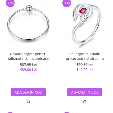
-25%
-13%
Bratara argint pentru
Inel argint cu maini
talismate cu incuietoare
protectoare si zirconiu
sferica
587,95 Lei
170,52 Lei
439,00 Lei
149,00 Lei
ADAUGA IN COS
ADAUGA IN COS