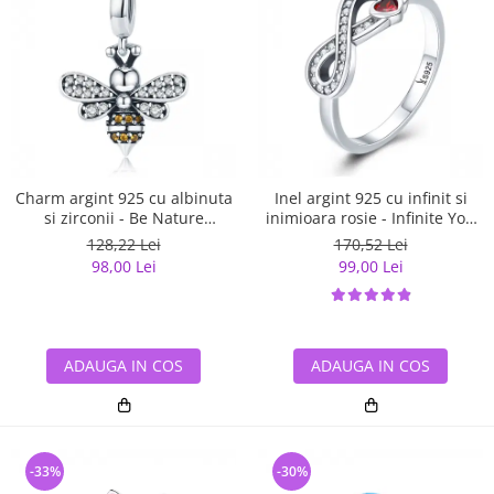
Charm argint 925 cu albinuta
Inel argint 925 cu infinit si
si zirconii - Be Nature
inimioara rosie - Infinite You
PST0143
IST0062
128,22 Lei
170,52 Lei
98,00 Lei
99,00 Lei
ADAUGA IN COS
ADAUGA IN COS
-33%
-30%