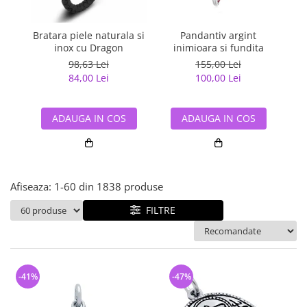
Bijuterii argint cu pietre
Pandantive mireasa
semipretioase
Bijuterii de Lux
Bijuterii argint placat cu aur
Bratara piele naturala si
Pandantiv argint
Pan
Bijuterii gotice si rock
inox cu Dragon
inimioara si fundita
Bijuterii argint cu diverse
Bijuterii Handmade
98,63 Lei
155,00 Lei
materiale
84,00 Lei
100,00 Lei
Bijuterii fantezie
Bijuterii argint cu murano
Casete si cutii de bijuterii
ADAUGA IN COS
ADAUGA IN COS
Bijuterii tungsten
Accesorii Piele
Cadouri
Afiseaza:
1-
60
din
1838
produse
Solutii si lavete de curatare
bijuterii argint
FILTRE
-41%
-47%