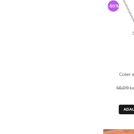
-50%
Colier 
66,09 L
ADAU