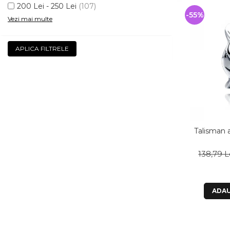
200 Lei - 250 Lei
(107)
-55%
Vezi mai multe
APLICA FILTRELE
Talisman 
138,79 L
ADAU