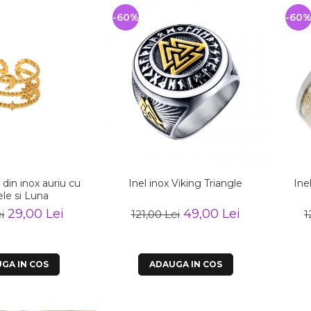
-60%
-60
l din inox auriu cu
Inel inox Viking Triangle
Ine
ele si Luna
29,00 Lei
49,00 Lei
i
121,00 Lei
1
GA IN COS
ADAUGA IN COS