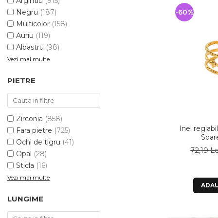
Argintiu
(915)
-60%
Negru
(187)
Multicolor
(158)
Auriu
(119)
Albastru
(98)
Vezi mai multe
PIETRE
Zirconia
(858)
Inel reglabi
Fara pietre
(725)
Soar
Ochi de tigru
(41)
72,19 Le
Opal
(28)
Sticla
(16)
Vezi mai multe
ADAU
LUNGIME