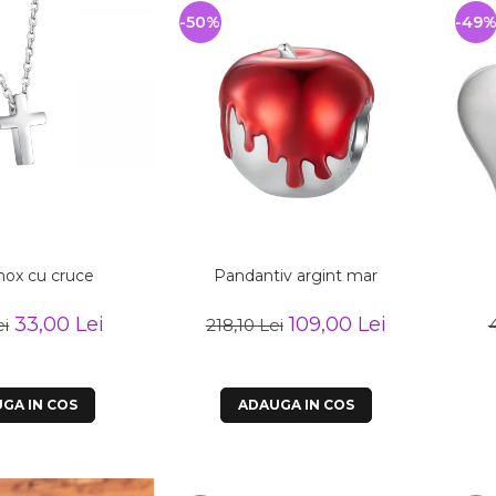
-50%
-49
inox cu cruce
Pandantiv argint mar
33,00 Lei
109,00 Lei
ei
218,10 Lei
4
GA IN COS
ADAUGA IN COS