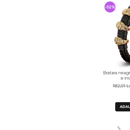
-52%
Bratara neagr
si in
182,01 L
ADAU