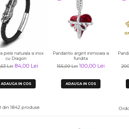
a piele naturala si inox
Pandantiv argint inimioara si
Panda
cu Dragon
fundita
84,00 Lei
100,00 Lei
,63 Lei
155,00 Lei
200
ADAUGA IN COS
ADAUGA IN COS
0
din
1842
produse
Ordo