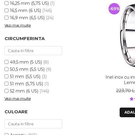
16,25 mm (5,75 US)
(1)
-69%
16,5 mm (6 US)
(146)
16,9 mm (6,5 US)
(24)
Vezi mai multe
CIRCUMFERINTA
49,5 mm (5 US)
(8)
50,5 mm (5,5 US)
(9)
51 mm (5,5 US)
(3)
Inel inox cu i
Lemn
51 mm (5,75 US)
(1)
223,70 L
52 mm (6 US)
(146)
Vezi mai multe
CULOARE
ADAU