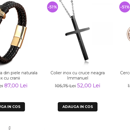
-51%
-51%
a din piele naturala
Colier inox cu cruce neagra
Cerc
ox cu cranii
Immanuel
87,00 Lei
52,00 Lei
ei
105,75 Lei
1
GA IN COS
ADAUGA IN COS