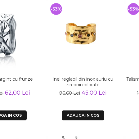
-53%
-53%
argint cu frunze
Inel reglabil din inox auriu cu
Talism
zirconii colorate
62,00 Lei
45,00 Lei
ei
96,60 Lei
1
GA IN COS
ADAUGA IN COS