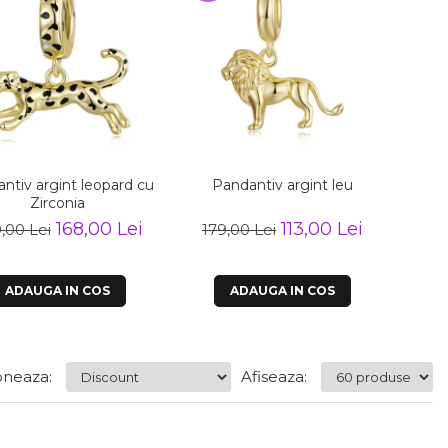
ntiv argint leopard cu
Pandantiv argint leu
Pa
Zirconia
168,00 Lei
113,00 Lei
,00 Lei
179,00 Lei
90
ADAUGA IN COS
ADAUGA IN COS
neaza:
Afiseaza: