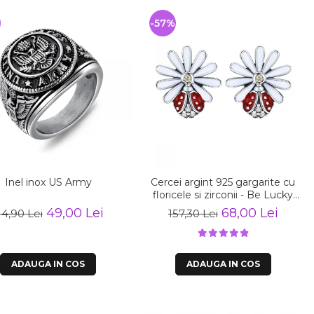
-57%
Inel inox US Army
Cercei argint 925 gargarite cu
floricele si zirconii - Be Lucky
EST0022
49,00 Lei
68,00 Lei
14,90 Lei
157,30 Lei
ADAUGA IN COS
ADAUGA IN COS