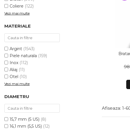
Bijuterii argint cu pietre
Pandantive mireasa
semipretioase
Coliere
(122)
Bijuterii de Lux
Vezi mai multe
Bijuterii argint placat cu aur
Bijuterii gotice si rock
Bijuterii argint cu diverse
MATERIALE
Bijuterii Handmade
materiale
Bijuterii fantezie
Bijuterii argint cu murano
Casete si cutii de bijuterii
Argint
(1543)
Bijuterii tungsten
Bratar
Piele naturala
(159)
Accesorii Piele
Inox
(112)
98
Aliaj
(11)
Cadouri
Otel
(10)
Solutii si lavete de curatare
Vezi mai multe
bijuterii argint
DIAMETRU
Afiseaza:
1-
6
15,7 mm (5 US)
(8)
16,1 mm (5,5 US)
(12)