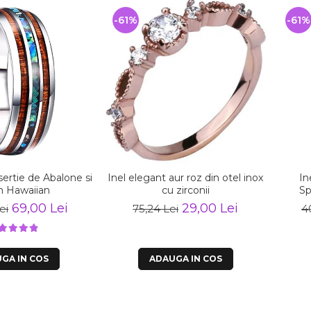
-61%
-61%
nsertie de Abalone si
Inel elegant aur roz din otel inox
In
 Hawaiian
cu zirconii
Sp
69,00 Lei
29,00 Lei
ei
75,24 Lei
4
GA IN COS
ADAUGA IN COS