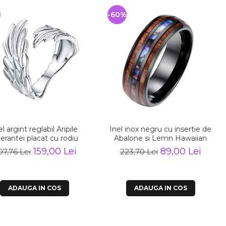
-60%
el argint reglabil Aripile
Inel inox negru cu insertie de
erantei placat cu rodiu
Abalone si Lemn Hawaiian
159,00 Lei
89,00 Lei
07,76 Lei
223,70 Lei
ADAUGA IN COS
ADAUGA IN COS