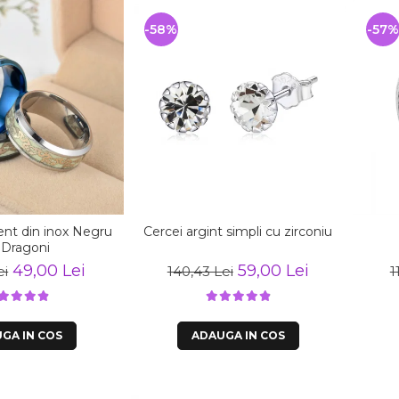
-58%
-57%
cent din inox Negru
Cercei argint simpli cu zirconiu
 Dragoni
49,00 Lei
59,00 Lei
ei
140,43 Lei
1
GA IN COS
ADAUGA IN COS