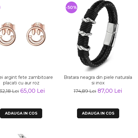
-50%
ei argint fete zambitoare
Bratara neagra din piele naturala
placati cu aur roz
si inox
65,00 Lei
87,00 Lei
32,18 Lei
174,89 Lei
ADAUGA IN COS
ADAUGA IN COS