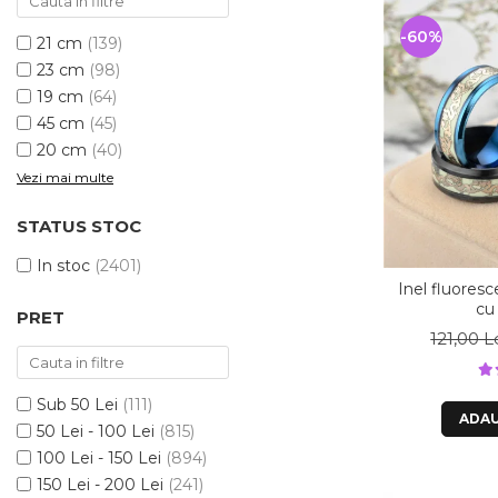
-60%
21 cm
(139)
23 cm
(98)
19 cm
(64)
45 cm
(45)
20 cm
(40)
Vezi mai multe
STATUS STOC
In stoc
(2401)
Inel fluores
cu
PRET
121,00 L
Sub 50 Lei
(111)
ADAU
50 Lei - 100 Lei
(815)
100 Lei - 150 Lei
(894)
150 Lei - 200 Lei
(241)