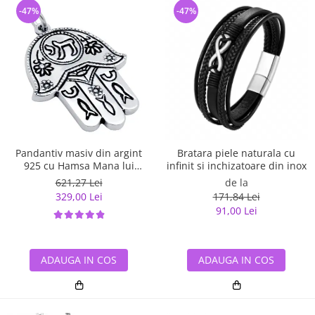
-47%
-47%
Pandantiv masiv din argint
Bratara piele naturala cu
925 cu Hamsa Mana lui
infinit si inchizatoare din inox
Fatima
621,27 Lei
de la
329,00 Lei
171,84 Lei
91,00 Lei
ADAUGA IN COS
ADAUGA IN COS