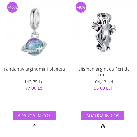
-46%
-46%
Pandantiv argint mini planeta
Talisman argint cu flori de
cires
143,75 Lei
104,43 Lei
77,00 Lei
56,00 Lei
ADAUGA IN COS
ADAUGA IN COS