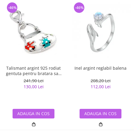
-46%
-46%
Talismant argint 925 rodiat
Inel argint reglabil balena
gentuta pentru bratara sau
lant
241,90 Lei
208,20 Lei
130,00 Lei
112,00 Lei
ADAUGA IN COS
ADAUGA IN COS