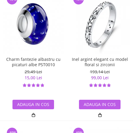
Charm fantezie albastru cu
Inel argint elegant cu model
picaturi albe PST0010
floral si zirconii
29,49 Lei
193,14 Lei
15,00 Lei
99,00 Lei
ADAUGA IN COS
ADAUGA IN COS
-49%
-49%