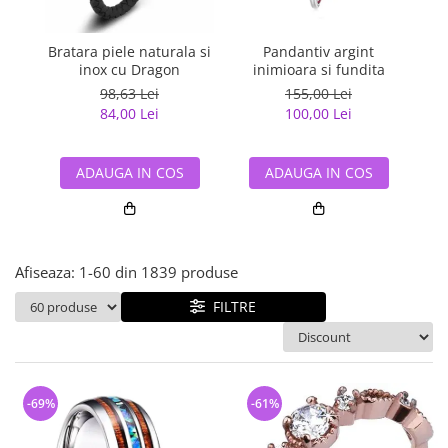
Bijuterii argint cu pietre
Pandantive mireasa
semipretioase
Bijuterii de Lux
Bijuterii argint placat cu aur
Bratara piele naturala si
Pandantiv argint
Pan
Bijuterii gotice si rock
inox cu Dragon
inimioara si fundita
Bijuterii argint cu diverse
Bijuterii Handmade
98,63 Lei
155,00 Lei
materiale
84,00 Lei
100,00 Lei
Bijuterii fantezie
Bijuterii argint cu murano
Casete si cutii de bijuterii
ADAUGA IN COS
ADAUGA IN COS
Bijuterii tungsten
Accesorii Piele
Cadouri
Afiseaza:
1-
60
din
1839
produse
Solutii si lavete de curatare
bijuterii argint
FILTRE
-69%
-61%