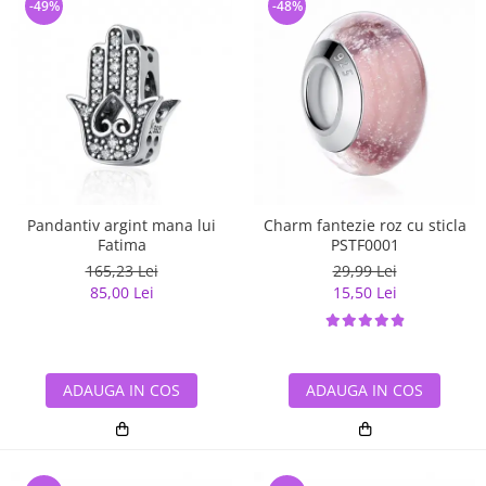
-49%
-48%
Pandantiv argint mana lui
Charm fantezie roz cu sticla
Fatima
PSTF0001
165,23 Lei
29,99 Lei
85,00 Lei
15,50 Lei
ADAUGA IN COS
ADAUGA IN COS