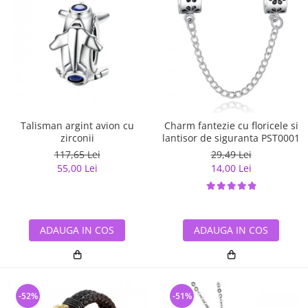
Talisman argint avion cu
Charm fantezie cu floricele si
zirconii
lantisor de siguranta PST0001
117,65 Lei
29,49 Lei
55,00 Lei
14,00 Lei
ADAUGA IN COS
ADAUGA IN COS
-52%
-51%