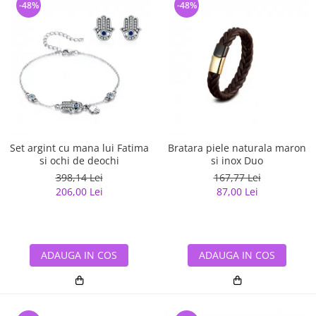
-48%
-48%
Set argint cu mana lui Fatima
Bratara piele naturala maron
si ochi de deochi
si inox Duo
398,14 Lei
167,77 Lei
206,00 Lei
87,00 Lei
ADAUGA IN COS
ADAUGA IN COS