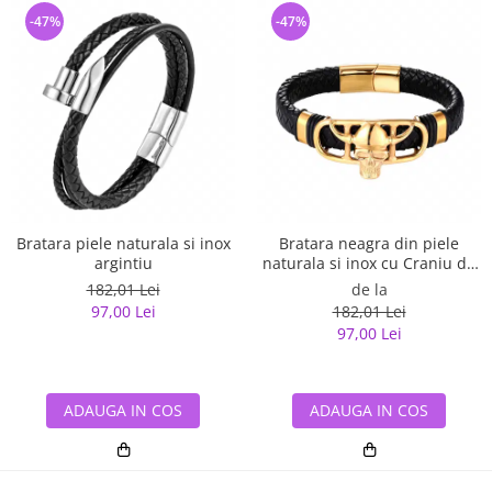
-47%
-47%
Bratara piele naturala si inox
Bratara neagra din piele
argintiu
naturala si inox cu Craniu de
Viking
182,01 Lei
de la
97,00 Lei
182,01 Lei
97,00 Lei
ADAUGA IN COS
ADAUGA IN COS