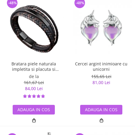
-48%
-48%
Bratara piele naturala
Cercei argint inimioare cu
impletita si placuta si
unicorni
inchizatoare din inox
de la
155,65 Lei
161,67 Lei
81,00 Lei
84,00 Lei
ADAUGA IN COS
ADAUGA IN COS