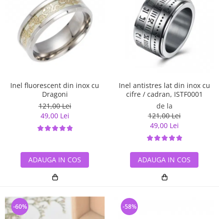
Inel antistres lat din inox cu
Inel fluorescent din inox cu
cifre / cadran, ISTF0001
Dragoni
de la
121,00 Lei
121,00 Lei
49,00 Lei
49,00 Lei
ADAUGA IN COS
ADAUGA IN COS
-60%
-58%