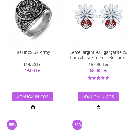
Inel inox US Army
Cercei argint 925 gargarite cu
floricele si zirconii - Be Lucky
EST0022
114,90 Lei
157,30 Lei
49,00 Lei
68,00 Lei
ADAUGA IN COS
ADAUGA IN COS
-55%
-53%