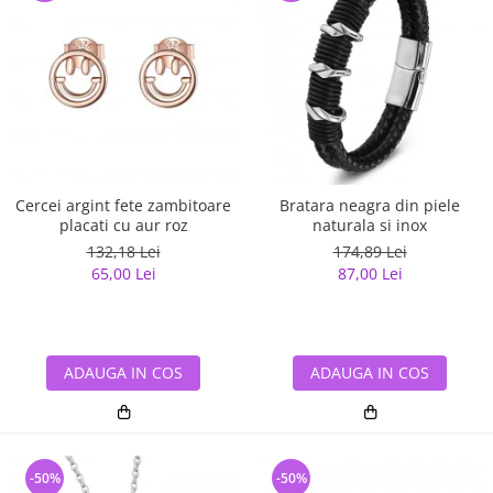
Cercei argint fete zambitoare
Bratara neagra din piele
placati cu aur roz
naturala si inox
132,18 Lei
174,89 Lei
65,00 Lei
87,00 Lei
ADAUGA IN COS
ADAUGA IN COS
-50%
-50%