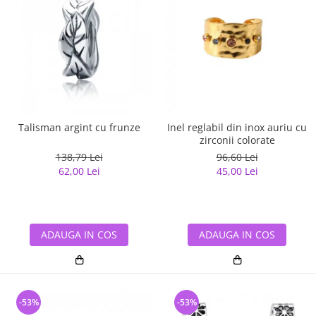
Talisman argint cu frunze
Inel reglabil din inox auriu cu
zirconii colorate
138,79 Lei
96,60 Lei
62,00 Lei
45,00 Lei
ADAUGA IN COS
ADAUGA IN COS
-53%
-53%