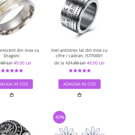
orescent din inox cu
Inel antistres lat din inox cu
Dragoni
cifre / cadran, ISTF0001
,00 Lei
49,00 Lei
de la
121,00 Lei
49,00 Lei
DAUGA IN COS
ADAUGA IN COS
-57%