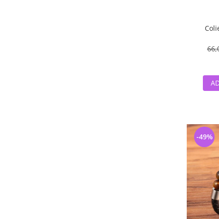
Coli
66,
AD
-49%