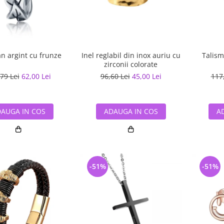
n argint cu frunze
Inel reglabil din inox auriu cu
Talism
zirconii colorate
79 Lei
62,00 Lei
96,60 Lei
45,00 Lei
117
AUGA IN COS
ADAUGA IN COS
A
-51%
-51%