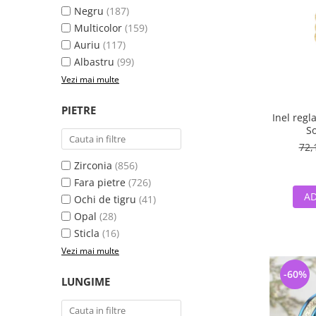
Negru
(187)
Multicolor
(159)
Auriu
(117)
Albastru
(99)
Vezi mai multe
PIETRE
Inel regl
So
72,
Zirconia
(856)
Fara pietre
(726)
AD
Ochi de tigru
(41)
Opal
(28)
Sticla
(16)
Vezi mai multe
-60%
LUNGIME