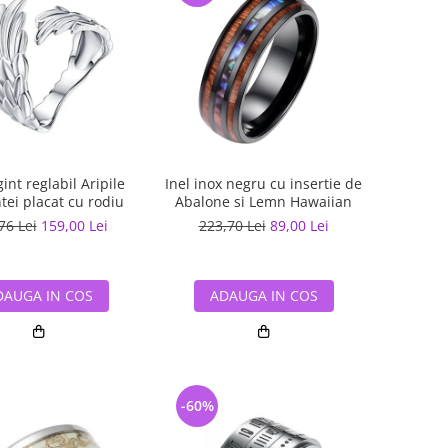
gint reglabil Aripile
Inel inox negru cu insertie de
tei placat cu rodiu
Abalone si Lemn Hawaiian
76 Lei
159,00 Lei
223,70 Lei
89,00 Lei
DAUGA IN COS
ADAUGA IN COS
-60%