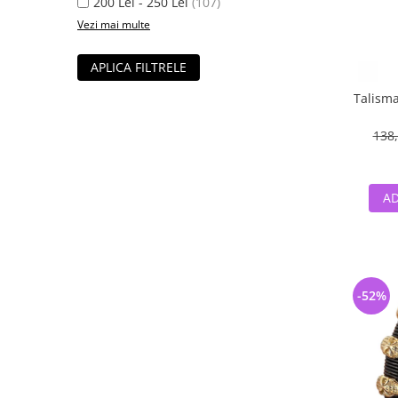
200 Lei - 250 Lei
(107)
Vezi mai multe
APLICA FILTRELE
Talisma
138,
AD
-52%