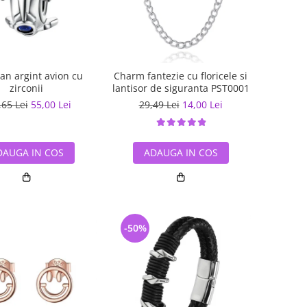
an argint avion cu
Charm fantezie cu floricele si
zirconii
lantisor de siguranta PST0001
,65 Lei
55,00 Lei
29,49 Lei
14,00 Lei
DAUGA IN COS
ADAUGA IN COS
-50%