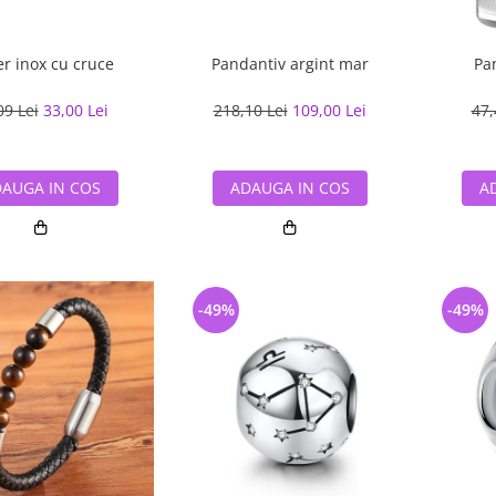
er inox cu cruce
Pandantiv argint mar
Pa
09 Lei
33,00 Lei
218,10 Lei
109,00 Lei
47,
AUGA IN COS
ADAUGA IN COS
A
-49%
-49%