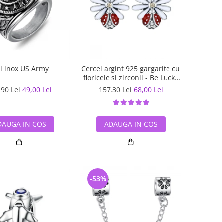
el inox US Army
Cercei argint 925 gargarite cu
floricele si zirconii - Be Lucky
EST0022
,90 Lei
49,00 Lei
157,30 Lei
68,00 Lei
DAUGA IN COS
ADAUGA IN COS
-53%