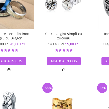
luorescent din inox
Cercei argint simpli cu
In
ru cu Dragoni
zirconiu
00 Lei
49,00 Lei
140,43 Lei
59,00 Lei
114
AUGA IN COS
ADAUGA IN COS
A
-53%
-53%