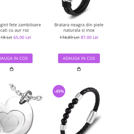
rgint fete zambitoare
Bratara neagra din piele
cati cu aur roz
naturala si inox
,18 Lei
65,00 Lei
174,89 Lei
87,00 Lei
DAUGA IN COS
ADAUGA IN COS
-49%