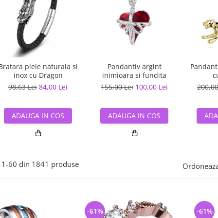
Bratara piele naturala si
Pandantiv argint
Pandanti
inox cu Dragon
inimioara si fundita
c
98,63 Lei
84,00 Lei
155,00 Lei
100,00 Lei
200,00
ADAUGA IN COS
ADAUGA IN COS
ADA
1-
60
din
1841
produse
Ordoneaza
-61%
-61%