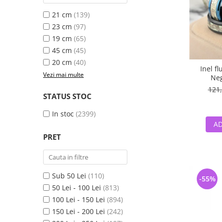
21 cm
(139)
23 cm
(97)
19 cm
(65)
45 cm
(45)
20 cm
(40)
Inel f
Vezi mai multe
Neg
121,
STATUS STOC
In stoc
(2399)
AD
PRET
Sub 50 Lei
(110)
-55%
50 Lei - 100 Lei
(813)
100 Lei - 150 Lei
(894)
150 Lei - 200 Lei
(242)