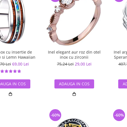
nox cu insertie de
Inel elegant aur roz din otel
Inel ar
 si Lemn Hawaiian
inox cu zirconii
Speran
70 Lei
69,00 Lei
75,24 Lei
29,00 Lei
407,
AUGA IN COS
ADAUGA IN COS
A
-60%
-60%