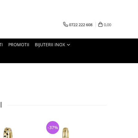
0722 222 608
0,00
TI
PROMOTII
BIJUTERII INOX
I
-37%
-34%