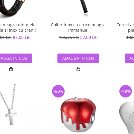
a neagra din piele
Colier inox cu cruce neagra
Cercei a
a si inox cu cranii
Immanuel
pla
01 Lei
87,00 Lei
105,75 Lei
52,00 Lei
132
AUGA IN COS
ADAUGA IN COS
A
-50%
-49%