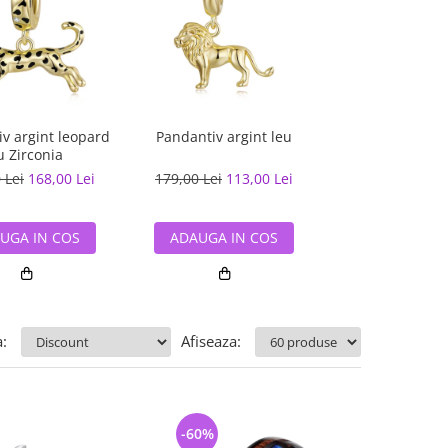
v argint leopard
Pandantiv argint leu
Pandantiv argi
u Zirconia
 Lei
168,00 Lei
179,00 Lei
113,00 Lei
90,00 Lei
59,
UGA IN COS
ADAUGA IN COS
ADAUGA IN
:
Afiseaza:
-60%