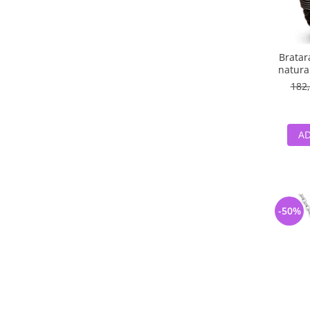
Bratar
natural
182,
AD
-50%