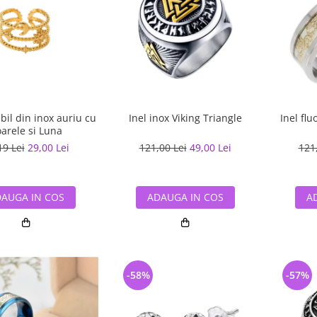
abil din inox auriu cu
Inel inox Viking Triangle
Inel flu
arele si Luna
19 Lei
29,00 Lei
121,00 Lei
49,00 Lei
121
AUGA IN COS
ADAUGA IN COS
A
-58%
-57%