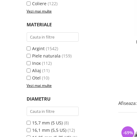
Bijuterii argint cu pietre
Pandantive mireasa
Coliere
(122)
semipretioase
Bijuterii de Lux
Vezi mai multe
Bijuterii argint placat cu aur
Bijuterii gotice si rock
MATERIALE
Bijuterii argint cu diverse
Bijuterii Handmade
materiale
Bijuterii fantezie
Bijuterii argint cu murano
Casete si cutii de bijuterii
Argint
(1542)
Bijuterii tungsten
Piele naturala
(159)
Inox
(112)
Accesorii Piele
Aliaj
(11)
Cadouri
Otel
(10)
Solutii si lavete de curatare
Vezi mai multe
bijuterii argint
DIAMETRU
Afiseaza:
15,7 mm (5 US)
(8)
16,1 mm (5,5 US)
(12)
-69%