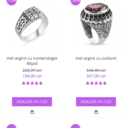
-13%
-20%
Inel argint cu numerologie
Inel argint cu zultanit
Abjad
223,39 Lei
634,49 Lei
194,00 Lei
507,00 Lei
ADAUGA IN COS
ADAUGA IN COS