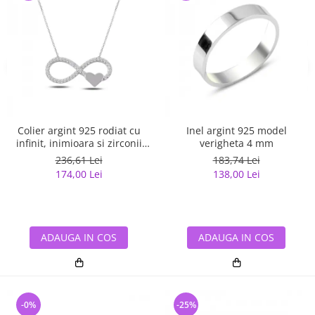
Colier argint 925 rodiat cu
Inel argint 925 model
infinit, inimioara si zirconii
verigheta 4 mm
albe - Infinite You CTU0067
236,61 Lei
183,74 Lei
174,00 Lei
138,00 Lei
ADAUGA IN COS
ADAUGA IN COS
-0%
-25%