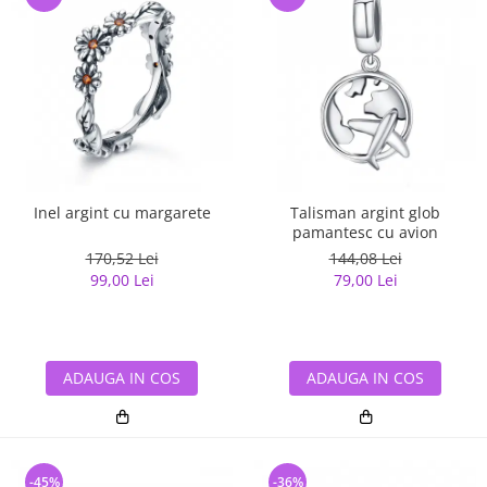
Inel argint cu margarete
Talisman argint glob
pamantesc cu avion
170,52 Lei
144,08 Lei
99,00 Lei
79,00 Lei
ADAUGA IN COS
ADAUGA IN COS
-45%
-36%