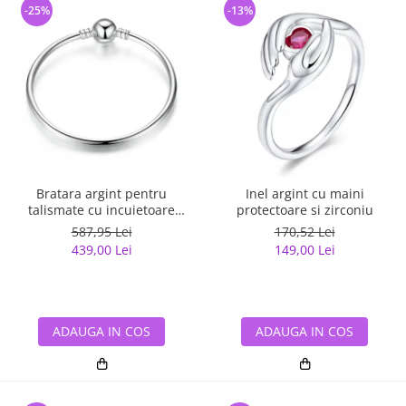
-25%
-13%
Bratara argint pentru
Inel argint cu maini
talismate cu incuietoare
protectoare si zirconiu
sferica
587,95 Lei
170,52 Lei
439,00 Lei
149,00 Lei
ADAUGA IN COS
ADAUGA IN COS