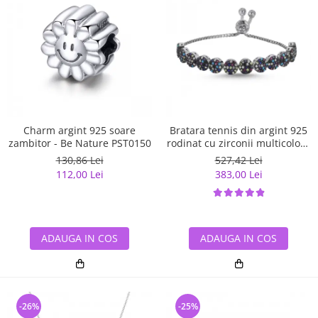
Charm argint 925 soare
Bratara tennis din argint 925
zambitor - Be Nature PST0150
rodinat cu zirconii multicolore
- Be Elegant BTU0108
130,86 Lei
527,42 Lei
112,00 Lei
383,00 Lei
ADAUGA IN COS
ADAUGA IN COS
-26%
-25%