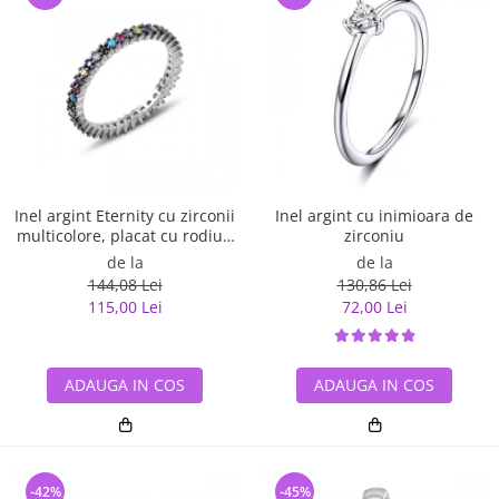
Inel argint Eternity cu zirconii
Inel argint cu inimioara de
multicolore, placat cu rodiu -
zirconiu
ITU0229
de la
de la
144,08 Lei
130,86 Lei
115,00 Lei
72,00 Lei
ADAUGA IN COS
ADAUGA IN COS
-42%
-45%