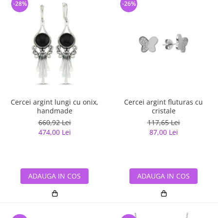
-28%
-26%
Cercei argint lungi cu onix,
Cercei argint fluturas cu
handmade
cristale
660,92 Lei
117,65 Lei
474,00 Lei
87,00 Lei
ADAUGA IN COS
ADAUGA IN COS