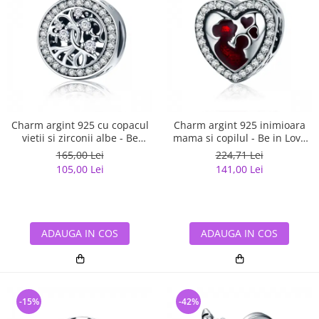
Charm argint 925 cu copacul
Charm argint 925 inimioara
vietii si zirconii albe - Be
mama si copilul - Be in Love
Nature PST0120
PST0122
165,00 Lei
224,71 Lei
105,00 Lei
141,00 Lei
ADAUGA IN COS
ADAUGA IN COS
-15%
-42%