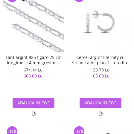
Lant argint 925 figaro 75 cm
Cercei argint Eternity cu
lungime si 4 mm grosime -
zirconii albe placat cu rodiu -
Classical You LSX0141
ETU0153
674,14 Lei
138,79 Lei
608,00 Lei
105,00 Lei
ADAUGA IN COS
ADAUGA IN COS
-19%
-45%