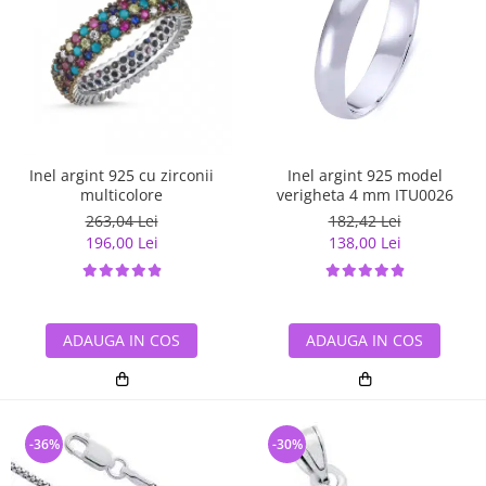
Inel argint 925 cu zirconii
Inel argint 925 model
multicolore
verigheta 4 mm ITU0026
263,04 Lei
182,42 Lei
196,00 Lei
138,00 Lei
ADAUGA IN COS
ADAUGA IN COS
-36%
-30%