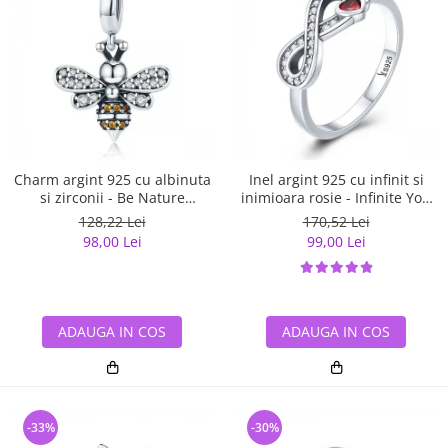
Charm argint 925 cu albinuta
Inel argint 925 cu infinit si
si zirconii - Be Nature
inimioara rosie - Infinite You
PST0143
IST0062
128,22 Lei
170,52 Lei
98,00 Lei
99,00 Lei
ADAUGA IN COS
ADAUGA IN COS
-33%
-30%