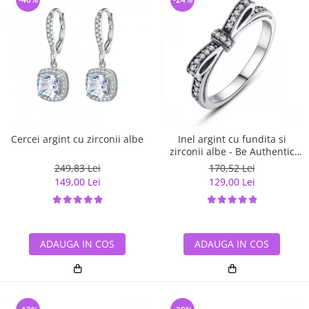
Cercei argint cu zirconii albe
Inel argint cu fundita si
zirconii albe - Be Authentic
IST0007
249,83 Lei
170,52 Lei
149,00 Lei
129,00 Lei
ADAUGA IN COS
ADAUGA IN COS