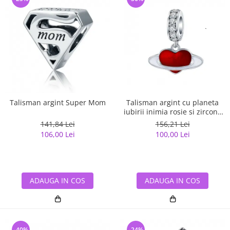
Talisman argint Super Mom
Talisman argint cu planeta
iubirii inimia rosie si zirconii
albe
141,84 Lei
156,21 Lei
106,00 Lei
100,00 Lei
ADAUGA IN COS
ADAUGA IN COS
-40%
-24%