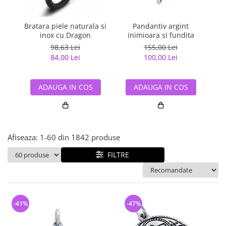
Bijuterii argint cu pietre
Pandantive mireasa
semipretioase
Bijuterii de Lux
Bijuterii argint placat cu aur
Bratara piele naturala si
Pandantiv argint
Pan
Bijuterii gotice si rock
inox cu Dragon
inimioara si fundita
Bijuterii argint cu diverse
Bijuterii Handmade
98,63 Lei
155,00 Lei
materiale
84,00 Lei
100,00 Lei
Bijuterii fantezie
Bijuterii argint cu murano
Casete si cutii de bijuterii
ADAUGA IN COS
ADAUGA IN COS
Bijuterii tungsten
Accesorii Piele
Cadouri
Afiseaza:
1-
60
din
1842
produse
Solutii si lavete de curatare
bijuterii argint
FILTRE
-41%
-47%