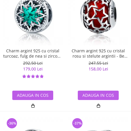
Charm argint 925 cu cristal
Charm argint 925 cu cristal
turcoaz, fulg de nea si zirconii
rosu si stelute argintii - Be
albe - Be Nature PST0110
Nature PST0115
292,50 Lei
247,55 Lei
179,00 Lei
158,00 Lei
ADAUGA IN COS
ADAUGA IN COS
-36%
-37%