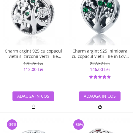
Charm argint 925 cu copacul
Charm argint 925 inimioara
vietii si zirconii verzi - Be
cu copacul vietii - Be in Love
Nature PST0059
PST0105
170,76 Lei
227,52 Lei
113,00 Lei
146,00 Lei
ADAUGA IN COS
ADAUGA IN COS
-39%
-36%