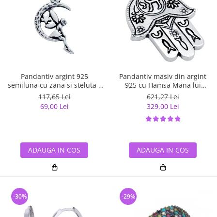
Pandantiv argint 925
Pandantiv masiv din argint
semiluna cu zana si steluta -
925 cu Hamsa Mana lui
Be Fantastic PSX0560
Fatima
117,65 Lei
621,27 Lei
69,00 Lei
329,00 Lei
ADAUGA IN COS
ADAUGA IN COS
-30%
-29%