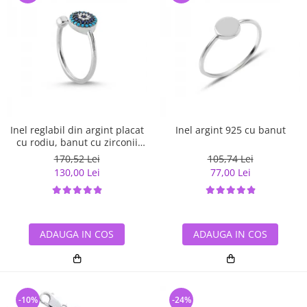
Inel reglabil din argint placat
Inel argint 925 cu banut
cu rodiu, banut cu zirconii
albe si albastre
170,52 Lei
105,74 Lei
130,00 Lei
77,00 Lei
ADAUGA IN COS
ADAUGA IN COS
-10%
-24%