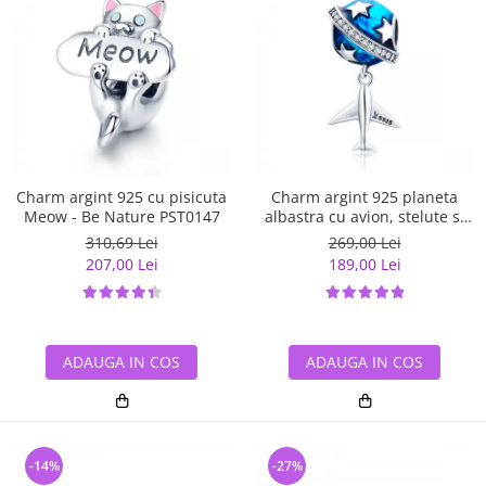
Charm argint 925 cu pisicuta
Charm argint 925 planeta
Meow - Be Nature PST0147
albastra cu avion, stelute si
zirconii albe PST0149
310,69 Lei
269,00 Lei
207,00 Lei
189,00 Lei
ADAUGA IN COS
ADAUGA IN COS
-14%
-27%