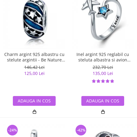
Charm argint 925 albastru cu
Inel argint 925 reglabil cu
stelute argintii - Be Nature
steluta albastra si avion
PST0123
argintiu - Be Nature IST0047
146,42 Lei
232,70 Lei
125,00 Lei
135,00 Lei
ADAUGA IN COS
ADAUGA IN COS
-24%
-42%