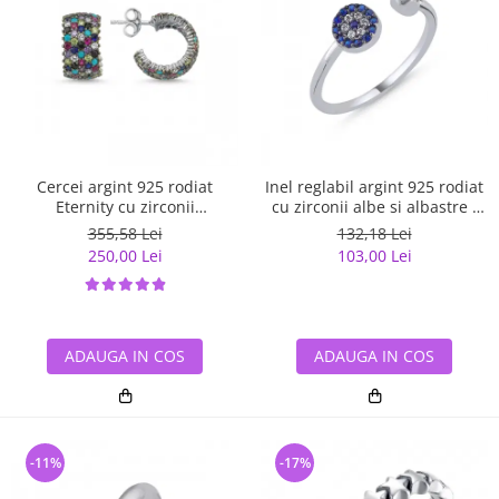
Cercei argint 925 rodiat
Inel reglabil argint 925 rodiat
Eternity cu zirconii
cu zirconii albe si albastre -
multicolore ETU0036
Be Elegant ITU0109
355,58 Lei
132,18 Lei
250,00 Lei
103,00 Lei
ADAUGA IN COS
ADAUGA IN COS
-11%
-17%