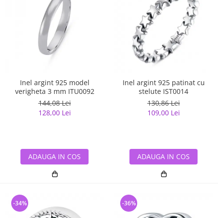
Inel argint 925 model
Inel argint 925 patinat cu
verigheta 3 mm ITU0092
stelute IST0014
144,08 Lei
130,86 Lei
128,00 Lei
109,00 Lei
ADAUGA IN COS
ADAUGA IN COS
-34%
-36%