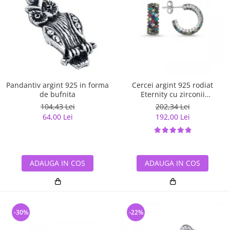
Pandantiv argint 925 in forma
Cercei argint 925 rodiat
de bufnita
Eternity cu zirconii
multicolore ETU0028
104,43 Lei
202,34 Lei
64,00 Lei
192,00 Lei
ADAUGA IN COS
ADAUGA IN COS
-30%
-22%