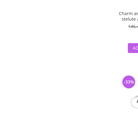
Charm ar
stelute 
146,
AD
-33%