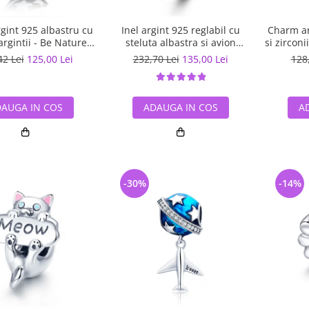
gint 925 albastru cu
Inel argint 925 reglabil cu
Charm ar
argintii - Be Nature
steluta albastra si avion
si zircon
PST0123
argintiu - Be Nature IST0047
42 Lei
125,00 Lei
232,70 Lei
135,00 Lei
128
AUGA IN COS
ADAUGA IN COS
A
-30%
-14%