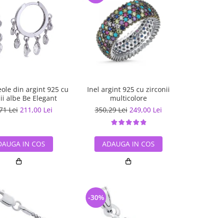
eole din argint 925 cu
Inel argint 925 cu zirconii
ii albe Be Elegant
multicolore
71 Lei
211,00 Lei
350,29 Lei
249,00 Lei
DAUGA IN COS
ADAUGA IN COS
-30%