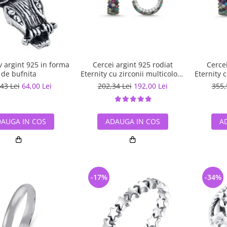
 argint 925 in forma
Cercei argint 925 rodiat
Cercei
de bufnita
Eternity cu zirconii multicolore
Eternity 
ETU0028
43 Lei
64,00 Lei
202,34 Lei
192,00 Lei
355,
AUGA IN COS
ADAUGA IN COS
A
-17%
-34%