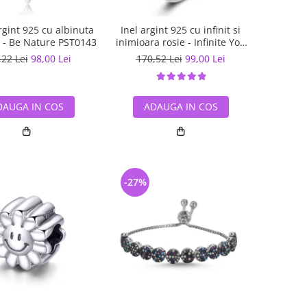
gint 925 cu albinuta
Inel argint 925 cu infinit si
ii - Be Nature PST0143
inimioara rosie - Infinite You
IST0062
,22 Lei
98,00 Lei
170,52 Lei
99,00 Lei
DAUGA IN COS
ADAUGA IN COS
-27%