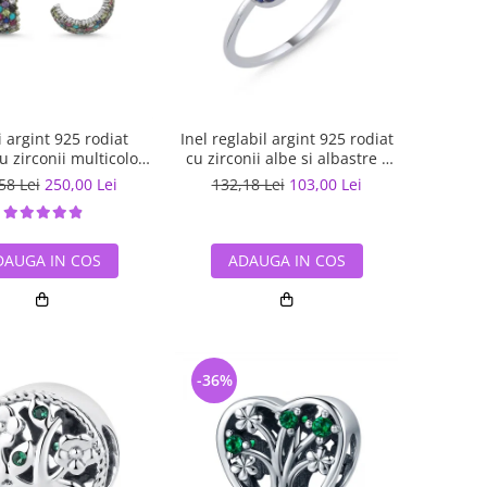
 argint 925 rodiat
Inel reglabil argint 925 rodiat
cu zirconii multicolore
cu zirconii albe si albastre -
ETU0036
Be Elegant ITU0109
58 Lei
250,00 Lei
132,18 Lei
103,00 Lei
DAUGA IN COS
ADAUGA IN COS
-36%