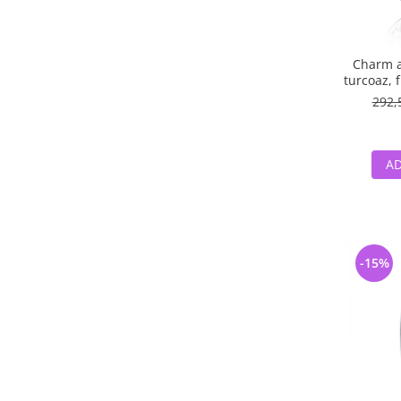
Charm ar
turcoaz, f
albe -
292,
AD
-15%