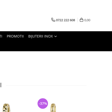
0722 222 608
0,00
TI
PROMOTII
BIJUTERII INOX
I
-37%
-33%