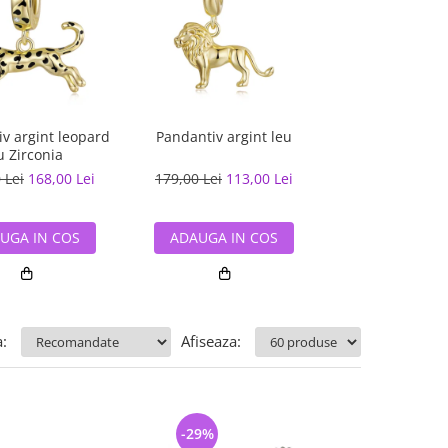
v argint leopard
Pandantiv argint leu
Pandantiv argi
u Zirconia
 Lei
168,00 Lei
179,00 Lei
113,00 Lei
90,00 Lei
59,
UGA IN COS
ADAUGA IN COS
ADAUGA IN
:
Afiseaza:
-29%