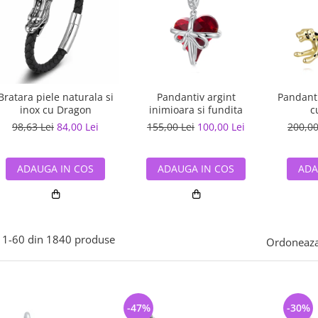
Bratara piele naturala si
Pandantiv argint
Pandanti
inox cu Dragon
inimioara si fundita
c
98,63 Lei
84,00 Lei
155,00 Lei
100,00 Lei
200,00
ADAUGA IN COS
ADAUGA IN COS
ADA
1-
60
din
1840
produse
Ordoneaza
-47%
-30%