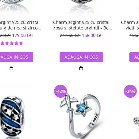
gint 925 cu cristal
Charm argint 925 cu cristal
Charm ar
ulg de nea si zirconii
rosu si stelute argintii - Be
vietii 
 Be Nature PST0110
Nature PST0115
50 Lei
179,00 Lei
247,55 Lei
158,00 Lei
165,
AUGA IN COS
ADAUGA IN COS
A
-42%
-24%