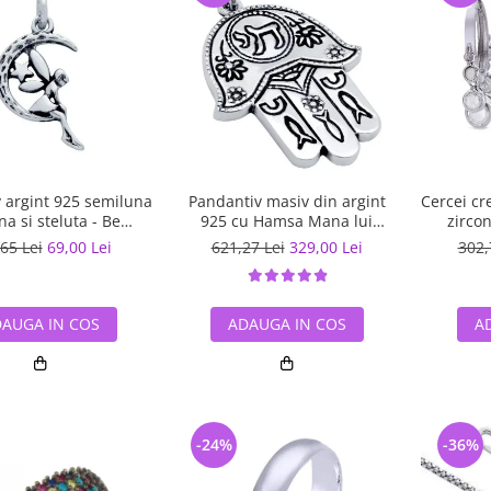
 argint 925 semiluna
Pandantiv masiv din argint
Cercei cr
 si steluta - Be
925 cu Hamsa Mana lui
zircon
tastic PSX0560
Fatima
65 Lei
69,00 Lei
621,27 Lei
329,00 Lei
302,
AUGA IN COS
ADAUGA IN COS
A
-24%
-36%