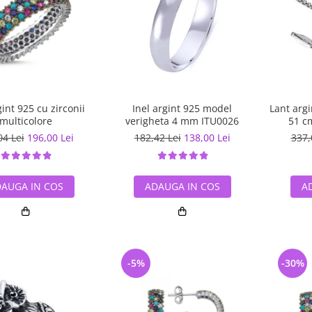
gint 925 cu zirconii
Inel argint 925 model
Lant arg
multicolore
verigheta 4 mm ITU0026
51 c
04 Lei
196,00 Lei
182,42 Lei
138,00 Lei
337,
AUGA IN COS
ADAUGA IN COS
A
-5%
-30%