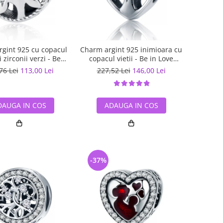
gint 925 cu copacul
Charm argint 925 inimioara cu
si zirconii verzi - Be
copacul vietii - Be in Love
Nature PST0059
PST0105
76 Lei
113,00 Lei
227,52 Lei
146,00 Lei
DAUGA IN COS
ADAUGA IN COS
-37%