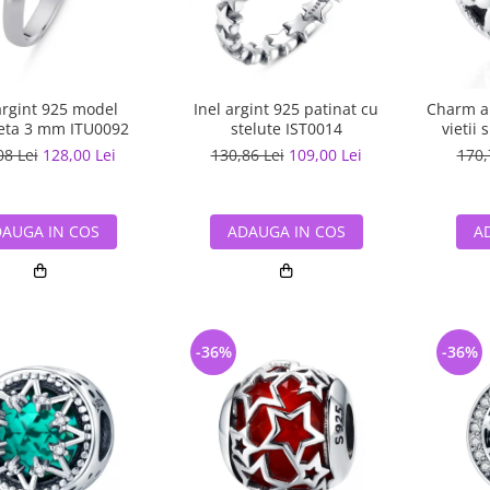
argint 925 model
Inel argint 925 patinat cu
Charm ar
eta 3 mm ITU0092
stelute IST0014
vietii 
08 Lei
128,00 Lei
130,86 Lei
109,00 Lei
170,
AUGA IN COS
ADAUGA IN COS
A
-36%
-36%