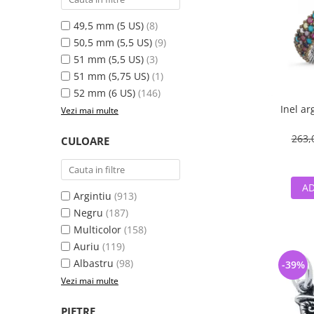
49,5 mm (5 US)
(8)
50,5 mm (5,5 US)
(9)
51 mm (5,5 US)
(3)
51 mm (5,75 US)
(1)
52 mm (6 US)
(146)
Inel ar
Vezi mai multe
263,
CULOARE
AD
Argintiu
(913)
Negru
(187)
Multicolor
(158)
Auriu
(119)
Albastru
(98)
-39%
Vezi mai multe
PIETRE