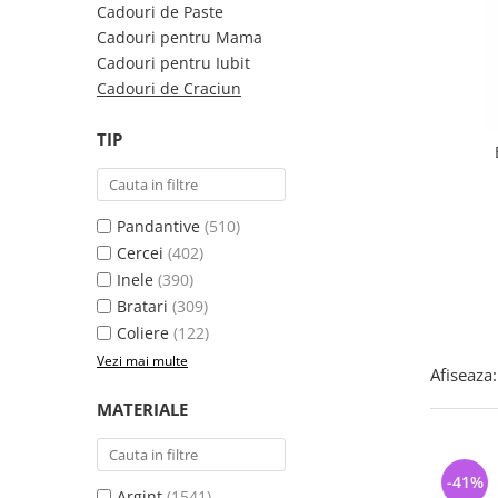
Bijuterii argint cu pietre
Pandantive mireasa
Cadouri de Paste
semipretioase
Bijuterii de Lux
Cadouri pentru Mama
Bijuterii argint placat cu aur
Cadouri pentru Iubit
Bijuterii gotice si rock
Cadouri de Craciun
Bijuterii argint cu diverse
Bijuterii Handmade
materiale
Bijuterii fantezie
TIP
Bijuterii argint cu murano
Casete si cutii de bijuterii
Bijuterii tungsten
Pandantive
(510)
Accesorii Piele
Cercei
(402)
Cadouri
Inele
(390)
Solutii si lavete de curatare
Bratari
(309)
bijuterii argint
Coliere
(122)
Vezi mai multe
Afiseaza:
MATERIALE
-41%
Argint
(1541)