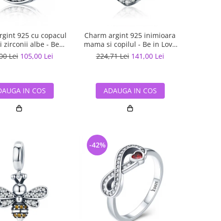
gint 925 cu copacul
Charm argint 925 inimioara
si zirconii albe - Be
mama si copilul - Be in Love
Nature PST0120
PST0122
00 Lei
105,00 Lei
224,71 Lei
141,00 Lei
DAUGA IN COS
ADAUGA IN COS
-42%