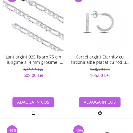
Lant argint 925 figaro 75 cm
Cercei argint Eternity cu
lungime si 4 mm grosime -
zirconii albe placat cu rodiu -
Classical You LSX0141
ETU0153
674,14 Lei
138,79 Lei
608,00 Lei
105,00 Lei
ADAUGA IN COS
ADAUGA IN COS
-19%
-45%