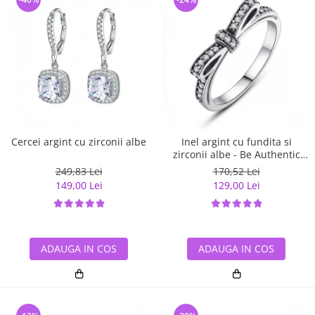
Cercei argint cu zirconii albe
Inel argint cu fundita si
zirconii albe - Be Authentic
IST0007
249,83 Lei
170,52 Lei
149,00 Lei
129,00 Lei
ADAUGA IN COS
ADAUGA IN COS