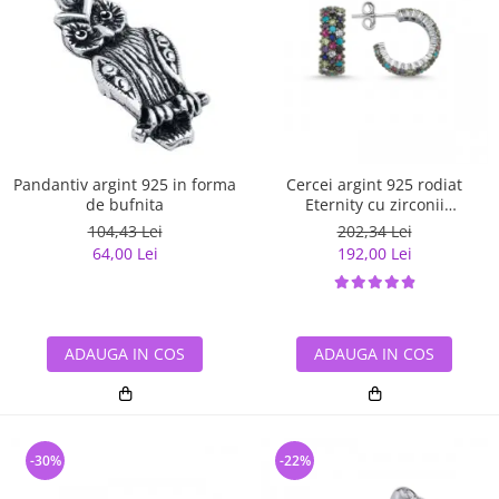
Pandantiv argint 925 in forma
Cercei argint 925 rodiat
de bufnita
Eternity cu zirconii
multicolore ETU0028
104,43 Lei
202,34 Lei
64,00 Lei
192,00 Lei
ADAUGA IN COS
ADAUGA IN COS
-30%
-22%