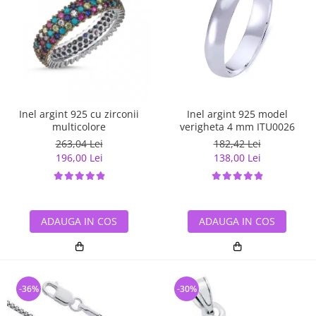
Inel argint 925 cu zirconii
Inel argint 925 model
multicolore
verigheta 4 mm ITU0026
263,04 Lei
182,42 Lei
196,00 Lei
138,00 Lei
ADAUGA IN COS
ADAUGA IN COS
-36%
-30%