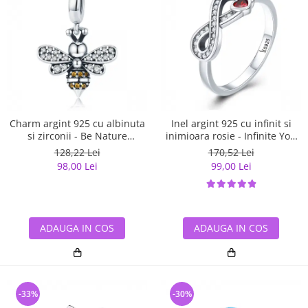
Charm argint 925 cu albinuta
Inel argint 925 cu infinit si
si zirconii - Be Nature
inimioara rosie - Infinite You
PST0143
IST0062
128,22 Lei
170,52 Lei
98,00 Lei
99,00 Lei
ADAUGA IN COS
ADAUGA IN COS
-33%
-30%