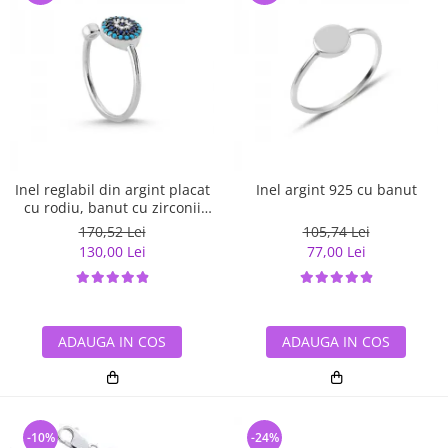
Inel reglabil din argint placat
Inel argint 925 cu banut
cu rodiu, banut cu zirconii
albe si albastre
170,52 Lei
105,74 Lei
130,00 Lei
77,00 Lei
ADAUGA IN COS
ADAUGA IN COS
-10%
-24%