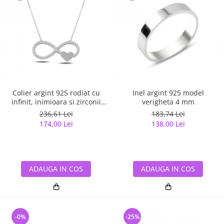
Colier argint 925 rodiat cu
Inel argint 925 model
infinit, inimioara si zirconii
verigheta 4 mm
albe - Infinite You CTU0067
236,61 Lei
183,74 Lei
174,00 Lei
138,00 Lei
ADAUGA IN COS
ADAUGA IN COS
-0%
-25%