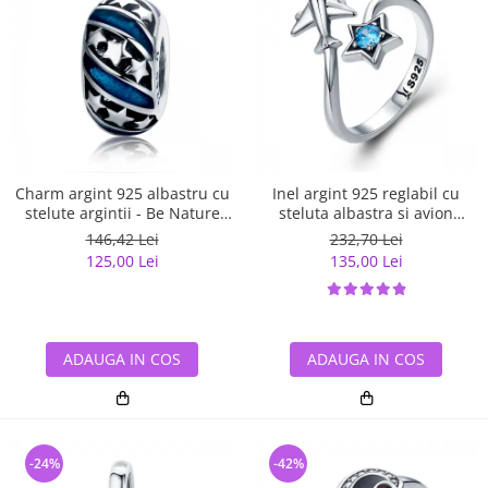
Charm argint 925 albastru cu
Inel argint 925 reglabil cu
stelute argintii - Be Nature
steluta albastra si avion
PST0123
argintiu - Be Nature IST0047
146,42 Lei
232,70 Lei
125,00 Lei
135,00 Lei
ADAUGA IN COS
ADAUGA IN COS
-24%
-42%