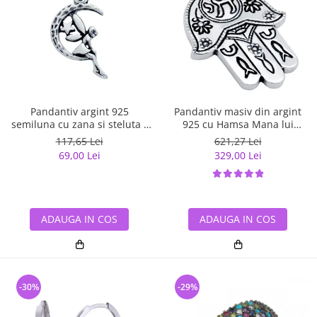
Pandantiv argint 925
Pandantiv masiv din argint
semiluna cu zana si steluta -
925 cu Hamsa Mana lui
Be Fantastic PSX0560
Fatima
117,65 Lei
621,27 Lei
69,00 Lei
329,00 Lei
ADAUGA IN COS
ADAUGA IN COS
-30%
-29%