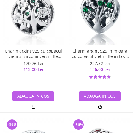
Charm argint 925 cu copacul
Charm argint 925 inimioara
vietii si zirconii verzi - Be
cu copacul vietii - Be in Love
Nature PST0059
PST0105
170,76 Lei
227,52 Lei
113,00 Lei
146,00 Lei
ADAUGA IN COS
ADAUGA IN COS
-39%
-36%