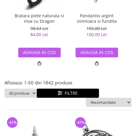
Bijuterii argint cu pietre
Pandantive mireasa
semipretioase
Bijuterii de Lux
Bijuterii argint placat cu aur
Bratara piele naturala si
Pandantiv argint
Pan
Bijuterii gotice si rock
inox cu Dragon
inimioara si fundita
Bijuterii argint cu diverse
Bijuterii Handmade
98,63 Lei
155,00 Lei
materiale
84,00 Lei
100,00 Lei
Bijuterii fantezie
Bijuterii argint cu murano
Casete si cutii de bijuterii
ADAUGA IN COS
ADAUGA IN COS
Bijuterii tungsten
Accesorii Piele
Cadouri
Afiseaza:
1-
60
din
1842
produse
Solutii si lavete de curatare
bijuterii argint
FILTRE
-41%
-47%