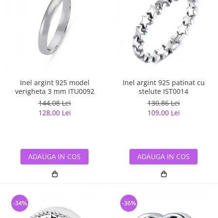
Inel argint 925 model
Inel argint 925 patinat cu
verigheta 3 mm ITU0092
stelute IST0014
144,08 Lei
130,86 Lei
128,00 Lei
109,00 Lei
ADAUGA IN COS
ADAUGA IN COS
-34%
-36%