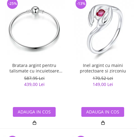
-25%
-13%
Bratara argint pentru
Inel argint cu maini
talismate cu incuietoare
protectoare si zirconiu
sferica
587,95 Lei
170,52 Lei
439,00 Lei
149,00 Lei
ADAUGA IN COS
ADAUGA IN COS