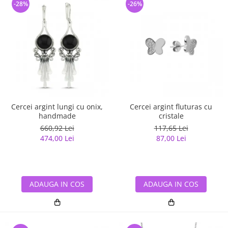
-28%
-26%
Cercei argint lungi cu onix,
Cercei argint fluturas cu
handmade
cristale
660,92 Lei
117,65 Lei
474,00 Lei
87,00 Lei
ADAUGA IN COS
ADAUGA IN COS