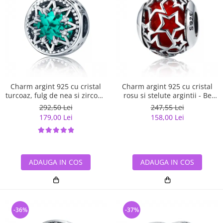
Charm argint 925 cu cristal
Charm argint 925 cu cristal
turcoaz, fulg de nea si zirconii
rosu si stelute argintii - Be
albe - Be Nature PST0110
Nature PST0115
292,50 Lei
247,55 Lei
179,00 Lei
158,00 Lei
ADAUGA IN COS
ADAUGA IN COS
-36%
-37%