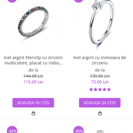
Inel argint Eternity cu zirconii
Inel argint cu inimioara de
multicolore, placat cu rodiu -
zirconiu
ITU0229
de la
de la
144,08 Lei
130,86 Lei
115,00 Lei
72,00 Lei
ADAUGA IN COS
ADAUGA IN COS
-42%
-45%