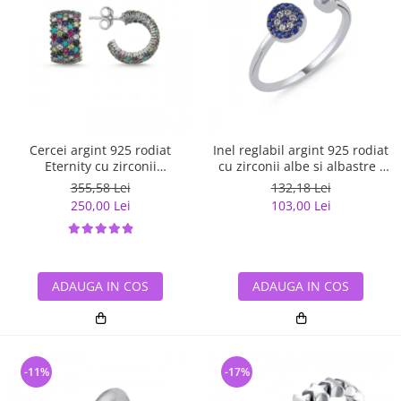
Cercei argint 925 rodiat
Inel reglabil argint 925 rodiat
Eternity cu zirconii
cu zirconii albe si albastre -
multicolore ETU0036
Be Elegant ITU0109
355,58 Lei
132,18 Lei
250,00 Lei
103,00 Lei
ADAUGA IN COS
ADAUGA IN COS
-11%
-17%