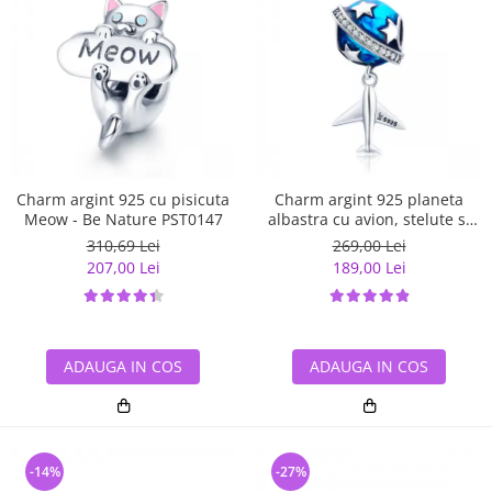
Charm argint 925 cu pisicuta
Charm argint 925 planeta
Meow - Be Nature PST0147
albastra cu avion, stelute si
zirconii albe PST0149
310,69 Lei
269,00 Lei
207,00 Lei
189,00 Lei
ADAUGA IN COS
ADAUGA IN COS
-14%
-27%