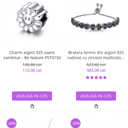
Charm argint 925 soare
Bratara tennis din argint 925
zambitor - Be Nature PST0150
rodinat cu zirconii multicolore
- Be Elegant BTU0108
130,86 Lei
527,42 Lei
112,00 Lei
383,00 Lei
ADAUGA IN COS
ADAUGA IN COS
-26%
-25%