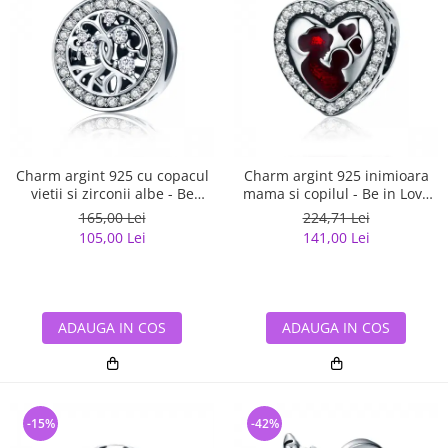
Charm argint 925 cu copacul
Charm argint 925 inimioara
vietii si zirconii albe - Be
mama si copilul - Be in Love
Nature PST0120
PST0122
165,00 Lei
224,71 Lei
105,00 Lei
141,00 Lei
ADAUGA IN COS
ADAUGA IN COS
-15%
-42%