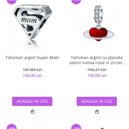
Talisman argint Super Mom
Talisman argint cu planeta
iubirii inimia rosie si zirconii
albe
141,84 Lei
156,21 Lei
106,00 Lei
100,00 Lei
ADAUGA IN COS
ADAUGA IN COS
-40%
-24%