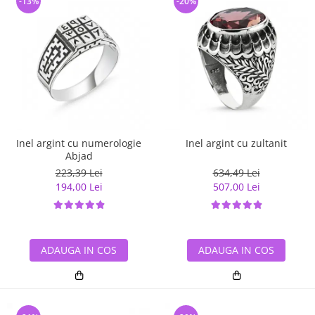
-13%
-20%
Inel argint cu numerologie
Inel argint cu zultanit
Abjad
223,39 Lei
634,49 Lei
194,00 Lei
507,00 Lei
ADAUGA IN COS
ADAUGA IN COS