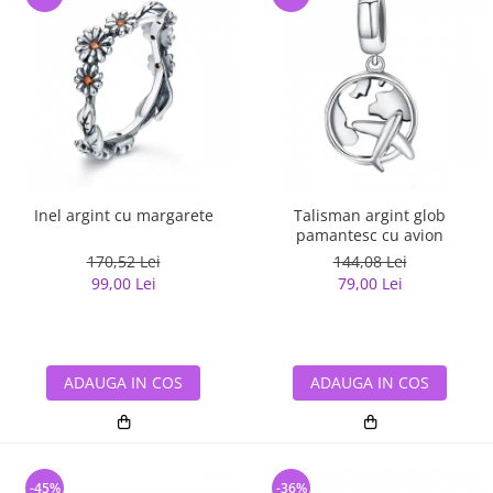
Inel argint cu margarete
Talisman argint glob
pamantesc cu avion
170,52 Lei
144,08 Lei
99,00 Lei
79,00 Lei
ADAUGA IN COS
ADAUGA IN COS
-45%
-36%