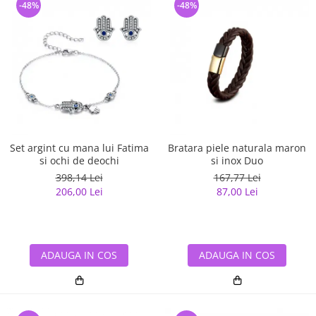
-48%
-48%
Set argint cu mana lui Fatima
Bratara piele naturala maron
si ochi de deochi
si inox Duo
398,14 Lei
167,77 Lei
206,00 Lei
87,00 Lei
ADAUGA IN COS
ADAUGA IN COS