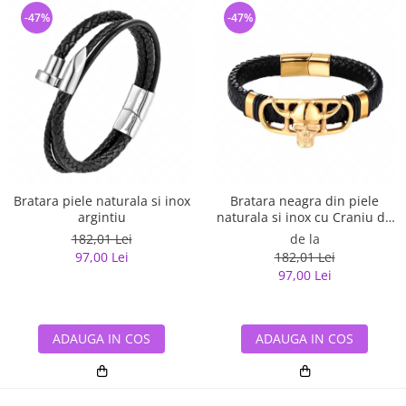
-47%
-47%
Bratara piele naturala si inox
Bratara neagra din piele
argintiu
naturala si inox cu Craniu de
Viking
182,01 Lei
de la
97,00 Lei
182,01 Lei
97,00 Lei
ADAUGA IN COS
ADAUGA IN COS