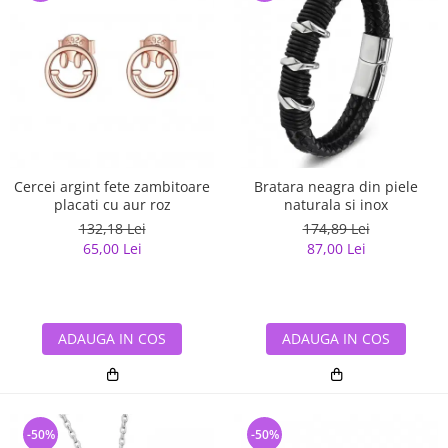
Cercei argint fete zambitoare
Bratara neagra din piele
placati cu aur roz
naturala si inox
132,18 Lei
174,89 Lei
65,00 Lei
87,00 Lei
ADAUGA IN COS
ADAUGA IN COS
-50%
-50%