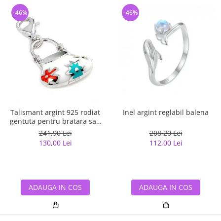
-46%
-46%
Talismant argint 925 rodiat
Inel argint reglabil balena
gentuta pentru bratara sau
lant
241,90 Lei
208,20 Lei
130,00 Lei
112,00 Lei
ADAUGA IN COS
ADAUGA IN COS