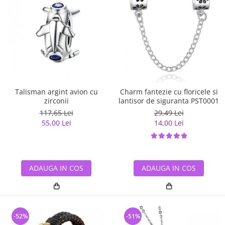
Talisman argint avion cu
Charm fantezie cu floricele si
zirconii
lantisor de siguranta PST0001
117,65 Lei
29,49 Lei
55,00 Lei
14,00 Lei
ADAUGA IN COS
ADAUGA IN COS
-52%
-51%