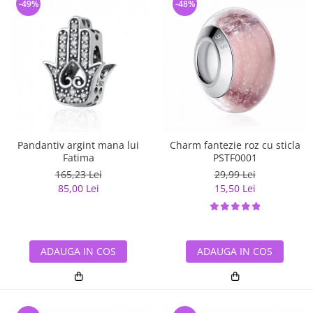
-49%
-48%
Pandantiv argint mana lui
Charm fantezie roz cu sticla
Fatima
PSTF0001
165,23 Lei
29,99 Lei
85,00 Lei
15,50 Lei
ADAUGA IN COS
ADAUGA IN COS