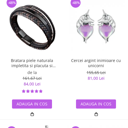
-48%
-48%
Bratara piele naturala
Cercei argint inimioare cu
impletita si placuta si
unicorni
inchizatoare din inox
de la
155,65 Lei
161,67 Lei
81,00 Lei
84,00 Lei
ADAUGA IN COS
ADAUGA IN COS