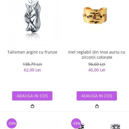
Talisman argint cu frunze
Inel reglabil din inox auriu cu
zirconii colorate
138,79 Lei
96,60 Lei
62,00 Lei
45,00 Lei
ADAUGA IN COS
ADAUGA IN COS
-53%
-53%