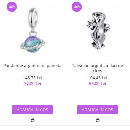
-46%
-46%
Pandantiv argint mini planeta
Talisman argint cu flori de
cires
143,75 Lei
104,43 Lei
77,00 Lei
56,00 Lei
ADAUGA IN COS
ADAUGA IN COS