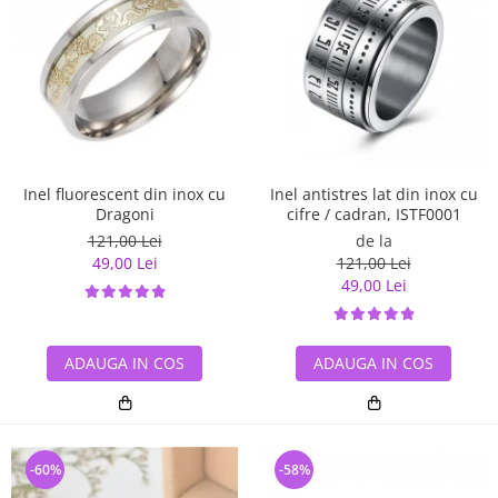
Inel antistres lat din inox cu
Inel fluorescent din inox cu
cifre / cadran, ISTF0001
Dragoni
de la
121,00 Lei
121,00 Lei
49,00 Lei
49,00 Lei
ADAUGA IN COS
ADAUGA IN COS
-60%
-58%