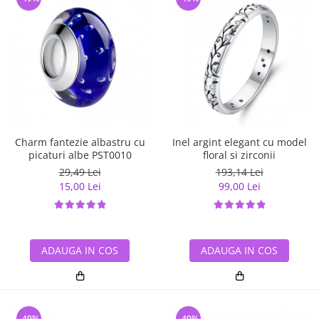
Charm fantezie albastru cu
Inel argint elegant cu model
picaturi albe PST0010
floral si zirconii
29,49 Lei
193,14 Lei
15,00 Lei
99,00 Lei
ADAUGA IN COS
ADAUGA IN COS
-49%
-49%