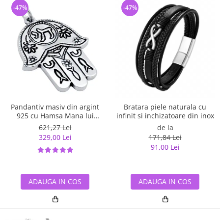
-47%
-47%
Pandantiv masiv din argint
Bratara piele naturala cu
925 cu Hamsa Mana lui
infinit si inchizatoare din inox
Fatima
621,27 Lei
de la
329,00 Lei
171,84 Lei
91,00 Lei
ADAUGA IN COS
ADAUGA IN COS