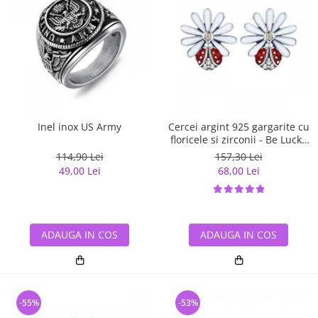
Inel inox US Army
Cercei argint 925 gargarite cu
floricele si zirconii - Be Lucky
EST0022
114,90 Lei
157,30 Lei
49,00 Lei
68,00 Lei
ADAUGA IN COS
ADAUGA IN COS
-55%
-53%