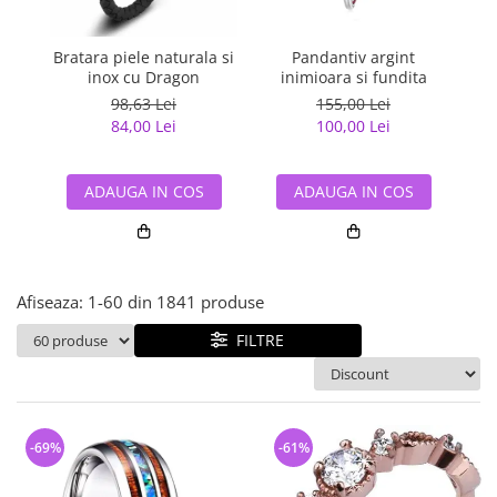
Bijuterii argint cu pietre
Pandantive mireasa
semipretioase
Bijuterii de Lux
Bijuterii argint placat cu aur
Bratara piele naturala si
Pandantiv argint
Pan
Bijuterii gotice si rock
inox cu Dragon
inimioara si fundita
Bijuterii argint cu diverse
Bijuterii Handmade
98,63 Lei
155,00 Lei
materiale
84,00 Lei
100,00 Lei
Bijuterii fantezie
Bijuterii argint cu murano
Casete si cutii de bijuterii
ADAUGA IN COS
ADAUGA IN COS
Bijuterii tungsten
Accesorii Piele
Cadouri
Afiseaza:
1-
60
din
1841
produse
Solutii si lavete de curatare
bijuterii argint
FILTRE
-69%
-61%