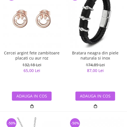
Cercei argint fete zambitoare
Bratara neagra din piele
placati cu aur roz
naturala si inox
132,18 Lei
174,89 Lei
65,00 Lei
87,00 Lei
ADAUGA IN COS
ADAUGA IN COS
-50%
-50%