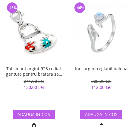
-46%
-46%
Talismant argint 925 rodiat
Inel argint reglabil balena
gentuta pentru bratara sau
lant
241,90 Lei
208,20 Lei
130,00 Lei
112,00 Lei
ADAUGA IN COS
ADAUGA IN COS