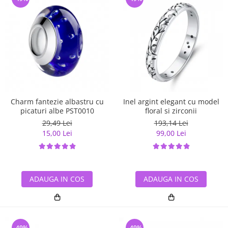
Charm fantezie albastru cu
Inel argint elegant cu model
picaturi albe PST0010
floral si zirconii
29,49 Lei
193,14 Lei
15,00 Lei
99,00 Lei
ADAUGA IN COS
ADAUGA IN COS
-49%
-49%