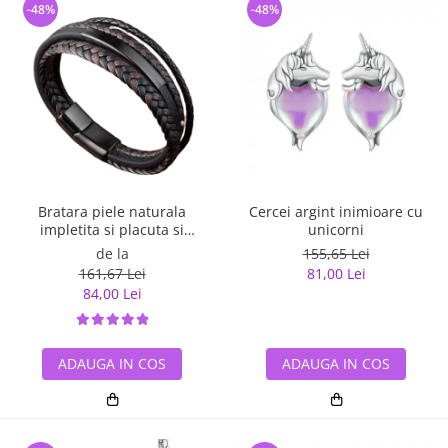
-48%
-48%
Bratara piele naturala
Cercei argint inimioare cu
impletita si placuta si
unicorni
inchizatoare din inox
de la
155,65 Lei
161,67 Lei
81,00 Lei
84,00 Lei
ADAUGA IN COS
ADAUGA IN COS