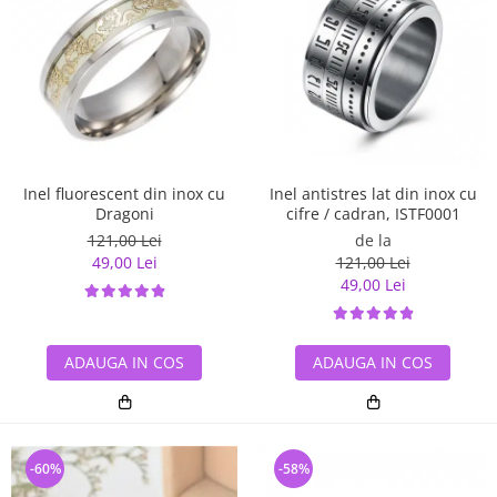
Inel antistres lat din inox cu
Inel fluorescent din inox cu
cifre / cadran, ISTF0001
Dragoni
de la
121,00 Lei
121,00 Lei
49,00 Lei
49,00 Lei
ADAUGA IN COS
ADAUGA IN COS
-60%
-58%