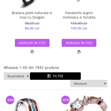
Bijuterii argint cu pietre
Pandantive mireasa
semipretioase
Bijuterii de Lux
Bijuterii argint placat cu aur
Bratara piele naturala si
Pandantiv argint
Pan
Bijuterii gotice si rock
inox cu Dragon
inimioara si fundita
Bijuterii argint cu diverse
Bijuterii Handmade
98,63 Lei
155,00 Lei
materiale
84,00 Lei
100,00 Lei
Bijuterii fantezie
Bijuterii argint cu murano
Casete si cutii de bijuterii
ADAUGA IN COS
ADAUGA IN COS
Bijuterii tungsten
Accesorii Piele
Cadouri
Afiseaza:
1-
60
din
1842
produse
Solutii si lavete de curatare
bijuterii argint
FILTRE
-69%
-61%