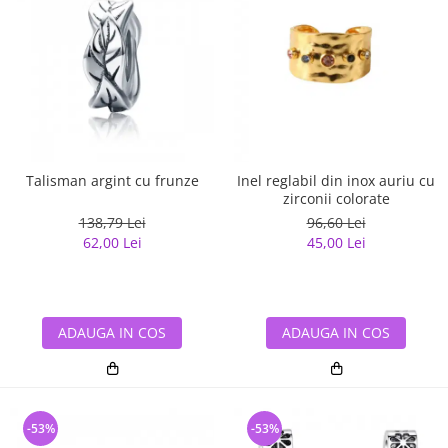
Talisman argint cu frunze
Inel reglabil din inox auriu cu
zirconii colorate
138,79 Lei
96,60 Lei
62,00 Lei
45,00 Lei
ADAUGA IN COS
ADAUGA IN COS
-53%
-53%