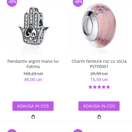
-49%
-48%
Pandantiv argint mana lui
Charm fantezie roz cu sticla
Fatima
PSTF0001
165,23 Lei
29,99 Lei
85,00 Lei
15,50 Lei
ADAUGA IN COS
ADAUGA IN COS