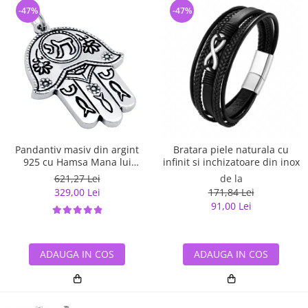
-47%
-47%
Pandantiv masiv din argint
Bratara piele naturala cu
925 cu Hamsa Mana lui
infinit si inchizatoare din inox
Fatima
621,27 Lei
de la
329,00 Lei
171,84 Lei
91,00 Lei
ADAUGA IN COS
ADAUGA IN COS