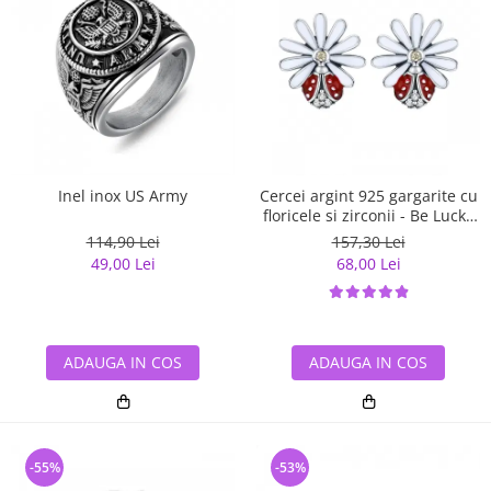
Inel inox US Army
Cercei argint 925 gargarite cu
floricele si zirconii - Be Lucky
EST0022
114,90 Lei
157,30 Lei
49,00 Lei
68,00 Lei
ADAUGA IN COS
ADAUGA IN COS
-55%
-53%