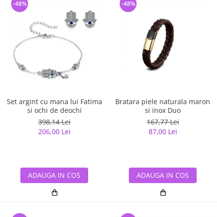
-48%
-48%
Set argint cu mana lui Fatima
Bratara piele naturala maron
si ochi de deochi
si inox Duo
398,14 Lei
167,77 Lei
206,00 Lei
87,00 Lei
ADAUGA IN COS
ADAUGA IN COS