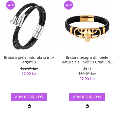
-47%
-47%
Bratara piele naturala si inox
Bratara neagra din piele
argintiu
naturala si inox cu Craniu de
Viking
182,01 Lei
de la
97,00 Lei
182,01 Lei
97,00 Lei
ADAUGA IN COS
ADAUGA IN COS