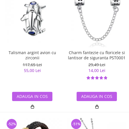
Talisman argint avion cu
Charm fantezie cu floricele si
zirconii
lantisor de siguranta PST0001
117,65 Lei
29,49 Lei
55,00 Lei
14,00 Lei
ADAUGA IN COS
ADAUGA IN COS
-52%
-51%