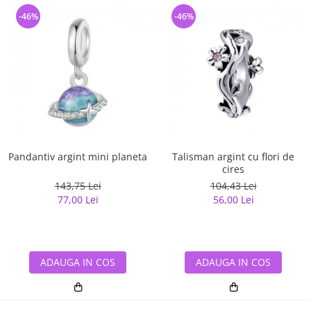
-46%
-46%
Pandantiv argint mini planeta
Talisman argint cu flori de
cires
143,75 Lei
104,43 Lei
77,00 Lei
56,00 Lei
ADAUGA IN COS
ADAUGA IN COS