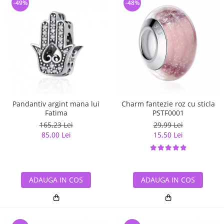
-49%
-48%
Pandantiv argint mana lui
Charm fantezie roz cu sticla
Fatima
PSTF0001
165,23 Lei
29,99 Lei
85,00 Lei
15,50 Lei
ADAUGA IN COS
ADAUGA IN COS