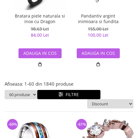
Bijuterii argint cu pietre
Pandantive mireasa
semipretioase
Bijuterii de Lux
Bijuterii argint placat cu aur
Bratara piele naturala si
Pandantiv argint
Pan
Bijuterii gotice si rock
inox cu Dragon
inimioara si fundita
Bijuterii argint cu diverse
Bijuterii Handmade
98,63 Lei
155,00 Lei
materiale
84,00 Lei
100,00 Lei
Bijuterii fantezie
Bijuterii argint cu murano
Casete si cutii de bijuterii
ADAUGA IN COS
ADAUGA IN COS
Bijuterii tungsten
Accesorii Piele
Cadouri
Afiseaza:
1-
60
din
1840
produse
Solutii si lavete de curatare
bijuterii argint
FILTRE
-69%
-61%