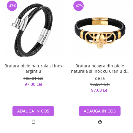
-47%
-47%
Bratara piele naturala si inox
Bratara neagra din piele
argintiu
naturala si inox cu Craniu de
Viking
182,01 Lei
de la
97,00 Lei
182,01 Lei
97,00 Lei
ADAUGA IN COS
ADAUGA IN COS