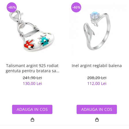
-46%
-46%
Talismant argint 925 rodiat
Inel argint reglabil balena
gentuta pentru bratara sau
lant
241,90 Lei
208,20 Lei
130,00 Lei
112,00 Lei
ADAUGA IN COS
ADAUGA IN COS