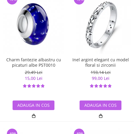
Charm fantezie albastru cu
Inel argint elegant cu model
picaturi albe PST0010
floral si zirconii
29,49 Lei
193,14 Lei
15,00 Lei
99,00 Lei
ADAUGA IN COS
ADAUGA IN COS
-49%
-49%