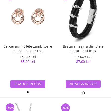
Cercei argint fete zambitoare
Bratara neagra din piele
placati cu aur roz
naturala si inox
132,18 Lei
174,89 Lei
65,00 Lei
87,00 Lei
ADAUGA IN COS
ADAUGA IN COS
-50%
-50%