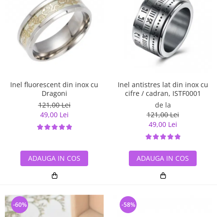
Inel antistres lat din inox cu
Inel fluorescent din inox cu
cifre / cadran, ISTF0001
Dragoni
de la
121,00 Lei
121,00 Lei
49,00 Lei
49,00 Lei
ADAUGA IN COS
ADAUGA IN COS
-60%
-58%