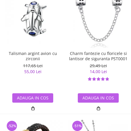
Talisman argint avion cu
Charm fantezie cu floricele si
zirconii
lantisor de siguranta PST0001
117,65 Lei
29,49 Lei
55,00 Lei
14,00 Lei
ADAUGA IN COS
ADAUGA IN COS
-52%
-51%