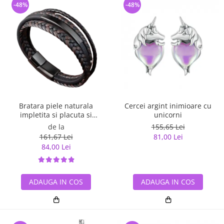
-48%
-48%
Bratara piele naturala
Cercei argint inimioare cu
impletita si placuta si
unicorni
inchizatoare din inox
de la
155,65 Lei
161,67 Lei
81,00 Lei
84,00 Lei
ADAUGA IN COS
ADAUGA IN COS