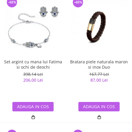
-48%
-48%
Set argint cu mana lui Fatima
Bratara piele naturala maron
si ochi de deochi
si inox Duo
398,14 Lei
167,77 Lei
206,00 Lei
87,00 Lei
ADAUGA IN COS
ADAUGA IN COS