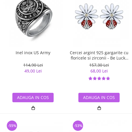
Inel inox US Army
Cercei argint 925 gargarite cu
floricele si zirconii - Be Lucky
EST0022
114,90 Lei
157,30 Lei
49,00 Lei
68,00 Lei
ADAUGA IN COS
ADAUGA IN COS
-55%
-53%