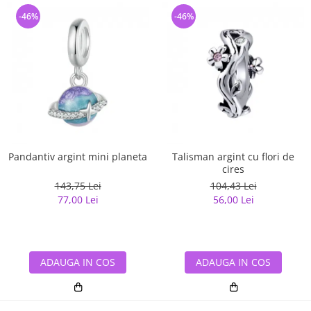
-46%
-46%
Pandantiv argint mini planeta
Talisman argint cu flori de
cires
143,75 Lei
104,43 Lei
77,00 Lei
56,00 Lei
ADAUGA IN COS
ADAUGA IN COS