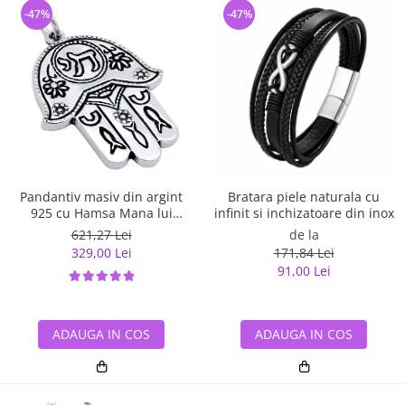
-47%
-47%
Pandantiv masiv din argint
Bratara piele naturala cu
925 cu Hamsa Mana lui
infinit si inchizatoare din inox
Fatima
621,27 Lei
de la
329,00 Lei
171,84 Lei
91,00 Lei
ADAUGA IN COS
ADAUGA IN COS