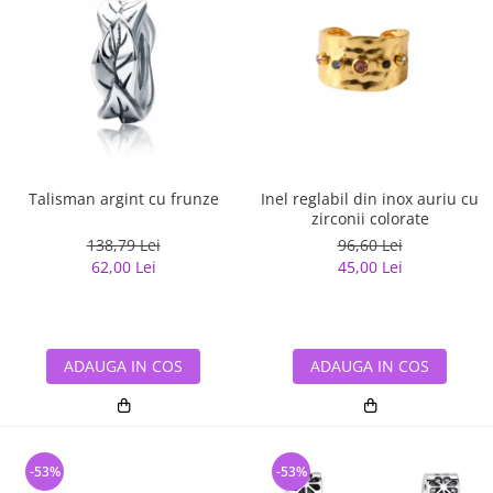
Talisman argint cu frunze
Inel reglabil din inox auriu cu
zirconii colorate
138,79 Lei
96,60 Lei
62,00 Lei
45,00 Lei
ADAUGA IN COS
ADAUGA IN COS
-53%
-53%