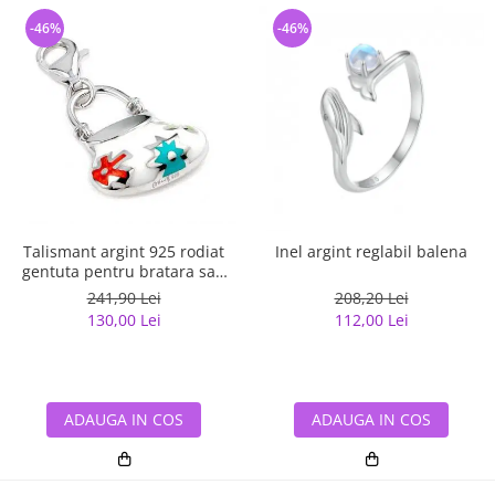
-46%
-46%
Talismant argint 925 rodiat
Inel argint reglabil balena
gentuta pentru bratara sau
lant
241,90 Lei
208,20 Lei
130,00 Lei
112,00 Lei
ADAUGA IN COS
ADAUGA IN COS