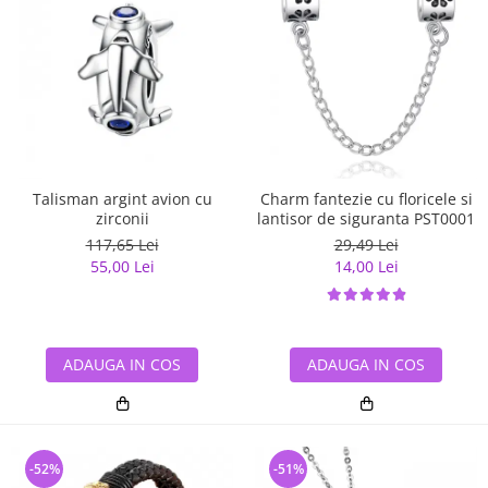
Talisman argint avion cu
Charm fantezie cu floricele si
zirconii
lantisor de siguranta PST0001
117,65 Lei
29,49 Lei
55,00 Lei
14,00 Lei
ADAUGA IN COS
ADAUGA IN COS
-52%
-51%