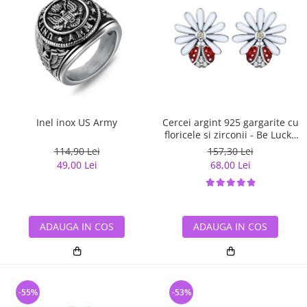
Inel inox US Army
Cercei argint 925 gargarite cu
floricele si zirconii - Be Lucky
EST0022
114,90 Lei
157,30 Lei
49,00 Lei
68,00 Lei
ADAUGA IN COS
ADAUGA IN COS
-55%
-53%