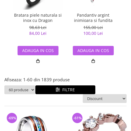
Bijuterii argint cu pietre
Pandantive mireasa
semipretioase
Bijuterii de Lux
Bijuterii argint placat cu aur
Bratara piele naturala si
Pandantiv argint
Pan
Bijuterii gotice si rock
inox cu Dragon
inimioara si fundita
Bijuterii argint cu diverse
Bijuterii Handmade
98,63 Lei
155,00 Lei
materiale
84,00 Lei
100,00 Lei
Bijuterii fantezie
Bijuterii argint cu murano
Casete si cutii de bijuterii
ADAUGA IN COS
ADAUGA IN COS
Bijuterii tungsten
Accesorii Piele
Cadouri
Afiseaza:
1-
60
din
1839
produse
Solutii si lavete de curatare
bijuterii argint
FILTRE
-69%
-61%