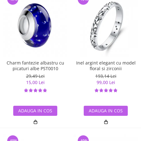
Charm fantezie albastru cu
Inel argint elegant cu model
picaturi albe PST0010
floral si zirconii
29,49 Lei
193,14 Lei
15,00 Lei
99,00 Lei
ADAUGA IN COS
ADAUGA IN COS
-49%
-49%