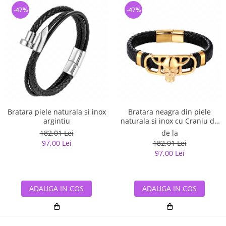
-47%
-47%
Bratara piele naturala si inox
Bratara neagra din piele
argintiu
naturala si inox cu Craniu de
Viking
182,01 Lei
de la
97,00 Lei
182,01 Lei
97,00 Lei
ADAUGA IN COS
ADAUGA IN COS