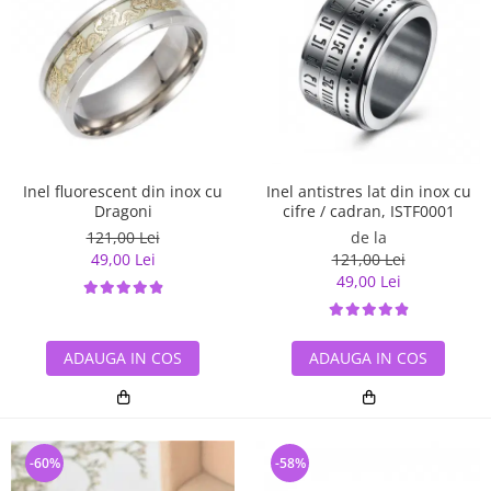
Inel antistres lat din inox cu
Inel fluorescent din inox cu
cifre / cadran, ISTF0001
Dragoni
de la
121,00 Lei
121,00 Lei
49,00 Lei
49,00 Lei
ADAUGA IN COS
ADAUGA IN COS
-60%
-58%