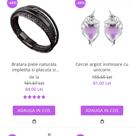
-48%
-48%
Bratara piele naturala
Cercei argint inimioare cu
impletita si placuta si
unicorni
inchizatoare din inox
de la
155,65 Lei
161,67 Lei
81,00 Lei
84,00 Lei
ADAUGA IN COS
ADAUGA IN COS