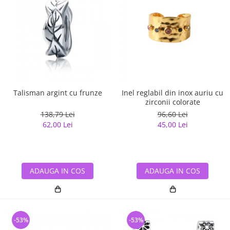
Talisman argint cu frunze
Inel reglabil din inox auriu cu
zirconii colorate
138,79 Lei
96,60 Lei
62,00 Lei
45,00 Lei
ADAUGA IN COS
ADAUGA IN COS
-53%
-53%