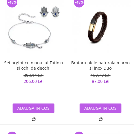
-48%
-48%
Set argint cu mana lui Fatima
Bratara piele naturala maron
si ochi de deochi
si inox Duo
398,14 Lei
167,77 Lei
206,00 Lei
87,00 Lei
ADAUGA IN COS
ADAUGA IN COS