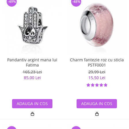
-49%
-48%
Pandantiv argint mana lui
Charm fantezie roz cu sticla
Fatima
PSTF0001
165,23 Lei
29,99 Lei
85,00 Lei
15,50 Lei
ADAUGA IN COS
ADAUGA IN COS