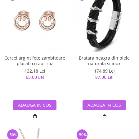
Cercei argint fete zambitoare
Bratara neagra din piele
placati cu aur roz
naturala si inox
132,18 Lei
174,89 Lei
65,00 Lei
87,00 Lei
ADAUGA IN COS
ADAUGA IN COS
-50%
-50%