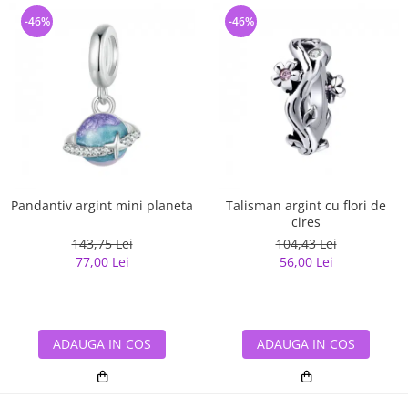
-46%
-46%
Pandantiv argint mini planeta
Talisman argint cu flori de
cires
143,75 Lei
104,43 Lei
77,00 Lei
56,00 Lei
ADAUGA IN COS
ADAUGA IN COS