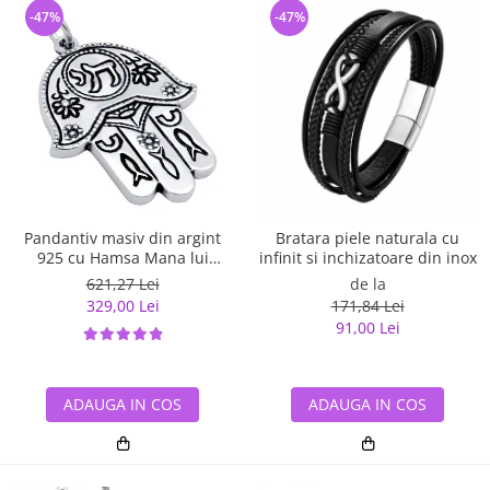
-47%
-47%
Pandantiv masiv din argint
Bratara piele naturala cu
925 cu Hamsa Mana lui
infinit si inchizatoare din inox
Fatima
621,27 Lei
de la
329,00 Lei
171,84 Lei
91,00 Lei
ADAUGA IN COS
ADAUGA IN COS